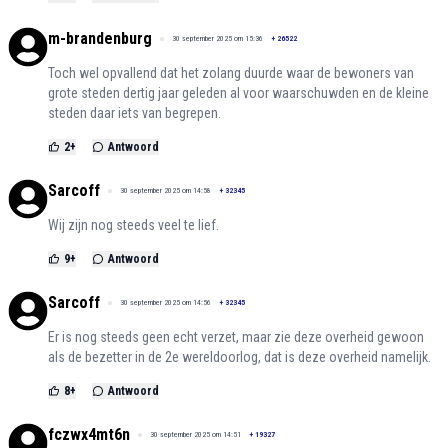
m-brandenburg
30 september 2025 om 15:36
+
26522
Toch wel opvallend dat het zolang duurde waar de bewoners van
grote steden dertig jaar geleden al voor waarschuwden en de kleine
steden daar iets van begrepen.
2
+
Antwoord
Sarcoff
30 september 2025 om 14:58
+
32345
Wij zijn nog steeds veel te lief.
9
+
Antwoord
Sarcoff
30 september 2025 om 14:56
+
32345
Er is nog steeds geen echt verzet, maar zie deze overheid gewoon
als de bezetter in de 2e wereldoorlog, dat is deze overheid namelijk.
8
+
Antwoord
fczwx4mt6n
30 september 2025 om 14:51
+
19327