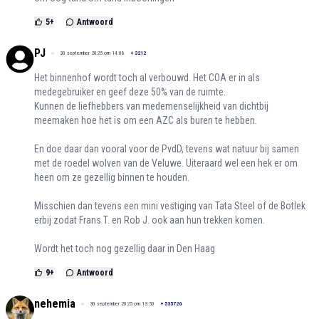
5
+
Antwoord
PJ
30 september 2025 om 14:08
+
3212
Het binnenhof wordt toch al verbouwd. Het COA er in als
medegebruiker en geef deze 50% van de ruimte.
Kunnen de liefhebbers van medemenselijkheid van dichtbij
meemaken hoe het is om een AZC als buren te hebben.
En doe daar dan vooral voor de PvdD, tevens wat natuur bij samen
met de roedel wolven van de Veluwe. Uiteraard wel een hek er om
heen om ze gezellig binnen te houden.
Misschien dan tevens een mini vestiging van Tata Steel of de Botlek
erbij zodat Frans T. en Rob J. ook aan hun trekken komen.
Wordt het toch nog gezellig daar in Den Haag
9
+
Antwoord
nehemia
30 september 2025 om 13:50
+
535726