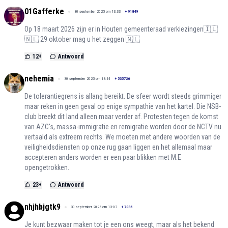
01Gafferke
30 september 2025 om 13:33
+
91849
Op 18 maart 2026 zijn er in Houten gemeenteraad verkiezingen🇮🇱
🇳🇱 29 oktober mag u het zeggen 🇳🇱
12
+
Antwoord
nehemia
30 september 2025 om 13:14
+
535726
De tolerantiegrens is allang bereikt. De sfeer wordt steeds grimmiger
maar reken in geen geval op enige sympathie van het kartel. Die NSB-
club breekt dit land alleen maar verder af. Protesten tegen de komst
van AZC's, massa-immigratie en remigratie worden door de NCTV nu
vertaald als extreem rechts. We moeten met andere woorden van de
veiligheidsdiensten op onze rug gaan liggen en het allemaal maar
accepteren anders worden er een paar blikken met M.E
opengetrokken.
23
+
Antwoord
nhjhbjgtk9
30 september 2025 om 13:07
+
7035
Je kunt bezwaar maken tot je een ons weegt, maar als het bekend