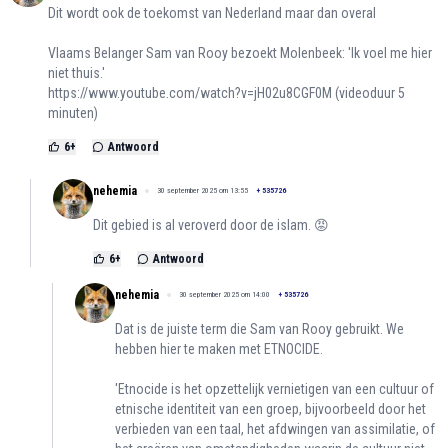
Dit wordt ook de toekomst van Nederland maar dan overal
Vlaams Belanger Sam van Rooy bezoekt Molenbeek: 'Ik voel me hier
niet thuis.'
https://www.youtube.com/watch?v=jH02u8CGF0M
(videoduur 5
minuten)
6
+
Antwoord
nehemia
30 september 2025 om 13:55
+
535726
Dit gebied is al veroverd door de islam. 😡
6
+
Antwoord
nehemia
30 september 2025 om 14:00
+
535726
Dat is de juiste term die Sam van Rooy gebruikt. We
hebben hier te maken met ETNOCIDE.
'Etnocide is het opzettelijk vernietigen van een cultuur of
etnische identiteit van een groep, bijvoorbeeld door het
verbieden van een taal, het afdwingen van assimilatie, of