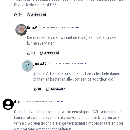
GL/PvdA stemmen of D66.
8
+
Antwoord
Erna.V
30 september 2025 om 17:28
+
36994
Die mensen ervaren ws niet de (over)last.. dat zou veel
kunnen verklaren
3
+
Antwoord
janusx60
01 oktober 2025 om 14:35
+
29404
@ Erna.V: Tja dat zou kunnen, of ze zitten hele dagen
binnen en bestellen alles tot aan de voordeur oid ?
0
+
Antwoord
dre
30 september 2025 om 14:28
+
12108
Collectief van burgers kan gewoon een slopers AZC verhinderen te
komen: alles uit de kast om te voorkomen dat jullie kinderen ook
vernield worden door die zielige verkrachters moordenaars en oog
om oog tand om tand inboorlingen