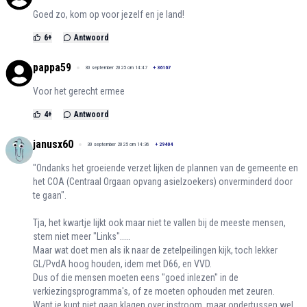
Goed zo, kom op voor jezelf en je land!
6
+
Antwoord
pappa59
30 september 2025 om 14:47
+
36167
Voor het gerecht ermee
4
+
Antwoord
janusx60
30 september 2025 om 14:36
+
29404
"Ondanks het groeiende verzet lijken de plannen van de gemeente en
het COA (Centraal Orgaan opvang asielzoekers) onverminderd door
te gaan".
Tja, het kwartje lijkt ook maar niet te vallen bij de meeste mensen,
stem niet meer "Links".....
Maar wat doet men als ik naar de zetelpeilingen kijk, toch lekker
GL/PvdA hoog houden, idem met D66, en VVD.
Dus of die mensen moeten eens "goed inlezen" in de
verkiezingsprogramma's, of ze moeten ophouden met zeuren.
Want je kunt niet gaan klagen over instroom, maar ondertussen wel