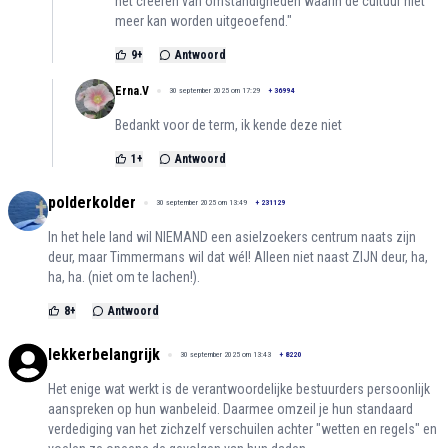
het creëren van omstandigheden waarin de cultuur niet
meer kan worden uitgeoefend."
9
+
Antwoord
Erna.V
30 september 2025 om 17:29
+
36994
Bedankt voor de term, ik kende deze niet
1
+
Antwoord
polderkolder
30 september 2025 om 13:49
+
231129
In het hele land wil NIEMAND een asielzoekers centrum naats zijn
deur, maar Timmermans wil dat wél! Alleen niet naast ZIJN deur, ha,
ha, ha. (niet om te lachen!).
8
+
Antwoord
lekkerbelangrijk
30 september 2025 om 13:43
+
8220
Het enige wat werkt is de verantwoordelijke bestuurders persoonlijk
aanspreken op hun wanbeleid. Daarmee omzeil je hun standaard
verdediging van het zichzelf verschuilen achter "wetten en regels" en