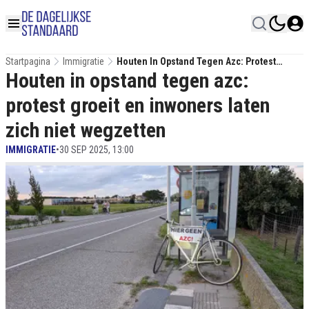
Startpagina
Immigratie
Houten In Opstand Tegen Azc: Protest
Houten in opstand tegen azc:
Groeit En Inwoners Laten Zich Niet
Wegzetten
protest groeit en inwoners laten
zich niet wegzetten
IMMIGRATIE
•
30 SEP 2025, 13:00