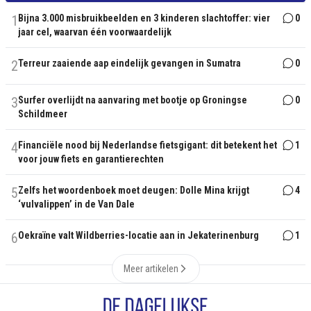
1
Bijna 3.000 misbruikbeelden en 3 kinderen slachtoffer: vier
0
jaar cel, waarvan één voorwaardelijk
2
Terreur zaaiende aap eindelijk gevangen in Sumatra
0
3
Surfer overlijdt na aanvaring met bootje op Groningse
0
Schildmeer
4
Financiële nood bij Nederlandse fietsgigant: dit betekent het
1
voor jouw fiets en garantierechten
5
Zelfs het woordenboek moet deugen: Dolle Mina krijgt
4
‘vulvalippen’ in de Van Dale
6
Oekraïne valt Wildberries-locatie aan in Jekaterinenburg
1
Meer artikelen