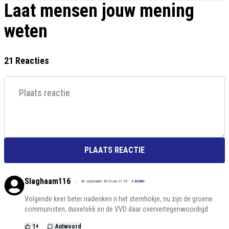
Laat mensen jouw mening
weten
21 Reacties
PLAATS REACTIE
Slaghaam116
30 september 2025 om 21:55
+
62461
Volgende keer beter nadenken n het stemhokje, nu zijn de groene
communisten, duivels66 en de VVD daar oververtegenwoordigd
1
+
Antwoord