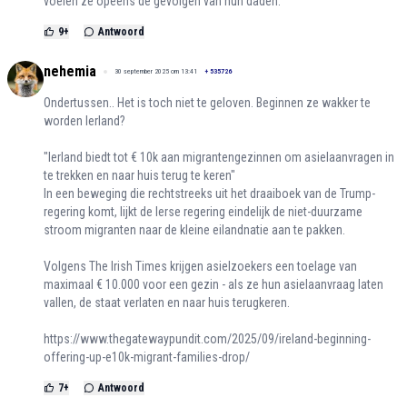
voelen ze opeens de gevolgen van hun daden.
9
+
Antwoord
nehemia
30 september 2025 om 13:41
+
535726
Ondertussen.. Het is toch niet te geloven. Beginnen ze wakker te
worden Ierland?
"Ierland biedt tot € 10k aan migrantengezinnen om asielaanvragen in
te trekken en naar huis terug te keren"
In een beweging die rechtstreeks uit het draaiboek van de Trump-
regering komt, lijkt de Ierse regering eindelijk de niet-duurzame
stroom migranten naar de kleine eilandnatie aan te pakken.
Volgens The Irish Times krijgen asielzoekers een toelage van
maximaal € 10.000 voor een gezin - als ze hun asielaanvraag laten
vallen, de staat verlaten en naar huis terugkeren.
https://www.thegatewaypundit.com/2025/09/ireland-beginning-
offering-up-e10k-migrant-families-drop/
7
+
Antwoord