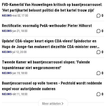
FVD-Kamerlid Van Houwelingen kritisch op baantjescarrousel:
'Het partijkartel beloont politici die het kartel trouw zijn'
0
NIEUWS
•
mei 02, 17:00
Rectificatie: voormalig PvdA-wethouder Pieter Hilhorst
0
NIEUWS
•
jan 21, 18:00
Update! CDA-slager keurt eigen CDA-vlees! Spindoctor en
Hugo de Jonge-fan evalueert diezelfde CDA-minister over
aanpak coronavirus
0
NIEUWS
•
jul 12, 20:00
Tweede Kamer wil baantjescarrousel slopen: 'Falende
topambtenaar niet wegpromoveren!'
0
NIEUWS
•
jan 19, 18:00
Baantjescarrousel op volle toeren - Pechtold wordt reddende
engel voor autorijdende ouderen
0
NIEUWS
•
okt 11, 18:00
Meer artikelen