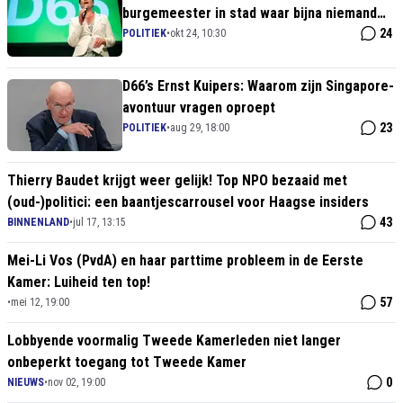
burgemeester in stad waar bijna niemand
D66 stemde
24
POLITIEK
•
okt 24, 10:30
D66’s Ernst Kuipers: Waarom zijn Singapore-
avontuur vragen oproept
23
POLITIEK
•
aug 29, 18:00
Thierry Baudet krijgt weer gelijk! Top NPO bezaaid met
(oud-)politici: een baantjescarrousel voor Haagse insiders
43
BINNENLAND
•
jul 17, 13:15
Mei-Li Vos (PvdA) en haar parttime probleem in de Eerste
Kamer: Luiheid ten top!
57
•
mei 12, 19:00
Lobbyende voormalig Tweede Kamerleden niet langer
onbeperkt toegang tot Tweede Kamer
0
NIEUWS
•
nov 02, 19:00