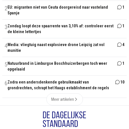
2
EU: migranten niet van Ceuta doorgereisd naar vasteland
1
Spanje
3
Zondag loopt deze spaarrente van 3,10% af: controleer eerst
1
de kleine lettertjes
4
Media: vliegtuig naast explosieve drone Leipzig zat vol
4
munitie
5
Natuurbrand in Limburgse Boschhuizerbergen toch weer
1
opgelaaid
6
Zodra een andersdenkende gebruikmaakt van
10
grondrechten, schrapt het Haags establishment de regels
Meer artikelen