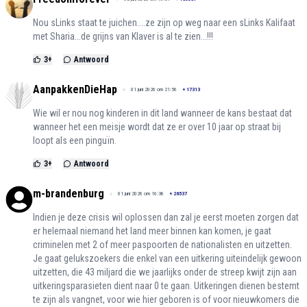
Nou sLinks staat te juichen....ze zijn op weg naar een sLinks Kalifaat
met Sharia...de grijns van Klaver is al te zien...!!!
3
+
Antwoord
AanpakkenDieHap
01 juni 2026 om 21:56
+
17313
Wie wil er nou nog kinderen in dit land wanneer de kans bestaat dat
wanneer het een meisje wordt dat ze er over 10 jaar op straat bij
loopt als een pinguïn.
3
+
Antwoord
m-brandenburg
01 juni 2026 om 16:38
+
26537
Indien je deze crisis wil oplossen dan zal je eerst moeten zorgen dat
er helemaal niemand het land meer binnen kan komen, je gaat
criminelen met 2 of meer paspoorten de nationalisten en uitzetten.
Je gaat gelukszoekers die enkel van een uitkering uiteindelijk gewoon
uitzetten, die 43 miljard die we jaarlijks onder de streep kwijt zijn aan
uitkeringsparasieten dient naar 0 te gaan. Uitkeringen dienen bestemt
te zijn als vangnet, voor wie hier geboren is of voor nieuwkomers die