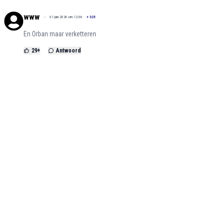
www
01 juni 2026 om 12:06
+
325
En Orban maar verketteren
29
+
Antwoord