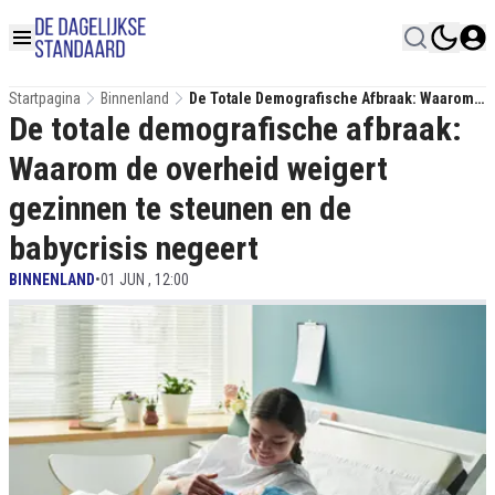
Startpagina
Binnenland
De Totale Demografische Afbraak: Waarom
De totale demografische afbraak:
De Overheid Weigert Gezinnen Te Steunen
En De Babycrisis Negeert
Waarom de overheid weigert
gezinnen te steunen en de
babycrisis negeert
BINNENLAND
•
01 JUN , 12:00