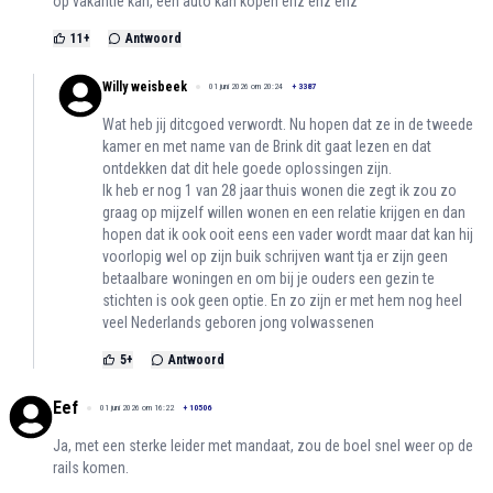
op vakantie kan, een auto kan kopen enz enz enz
11
+
Antwoord
Willy weisbeek
01 juni 2026 om 20:24
+
3387
Wat heb jij ditcgoed verwordt. Nu hopen dat ze in de tweede
kamer en met name van de Brink dit gaat lezen en dat
ontdekken dat dit hele goede oplossingen zijn.
Ik heb er nog 1 van 28 jaar thuis wonen die zegt ik zou zo
graag op mijzelf willen wonen en een relatie krijgen en dan
hopen dat ik ook ooit eens een vader wordt maar dat kan hij
voorlopig wel op zijn buik schrijven want tja er zijn geen
betaalbare woningen en om bij je ouders een gezin te
stichten is ook geen optie. En zo zijn er met hem nog heel
veel Nederlands geboren jong volwassenen
5
+
Antwoord
Eef
01 juni 2026 om 16:22
+
10506
Ja, met een sterke leider met mandaat, zou de boel snel weer op de
rails komen.