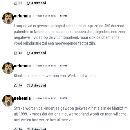
3
+
Antwoord
nehemia
01 juni 2026 om 16:13
+
535768
Long-covid is gewoon prikspuitschade en er zijn zo en 450 duizend
patiënten in Nederland en daarnaast hebben die gifinjecties een zeer
negatieve invloed op de vruchtbaarheid, maar ook de chemische
voedselindustrie zal een meewegende factor zijn.
4
+
Antwoord
nehemia
01 juni 2026 om 16:06
+
535768
Blank eruit en de muzelman erin. Werk in uitvoering.
4
+
Antwoord
nehemia
01 juni 2026 om 16:05
+
535768
Straks worden de kindertjes gewoon gekweekt net als in de Matrixfilm
uit 1999. Ik vrees dat dat ons nieuwe voorland wordt en men wil echt
niet weten hoe ver ze hier al mee zijn.
5
+
Antwoord