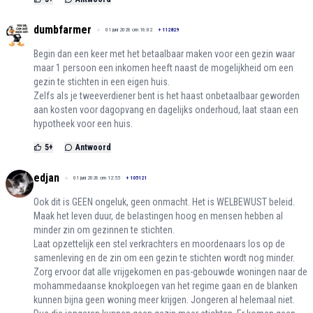
dumbfarmer
01 juni 2026 om 16:02
+
112829
Begin dan een keer met het betaalbaar maken voor een gezin waar
maar 1 persoon een inkomen heeft naast de mogelijkheid om een
gezin te stichten in een eigen huis.
Zelfs als je tweeverdiener bent is het haast onbetaalbaar geworden
aan kosten voor dagopvang en dagelijks onderhoud, laat staan een
hypotheek voor een huis.
5
+
Antwoord
edjan
01 juni 2026 om 12:55
+
105121
Ook dit is GEEN ongeluk, geen onmacht. Het is WELBEWUST beleid.
Maak het leven duur, de belastingen hoog en mensen hebben al
minder zin om gezinnen te stichten.
Laat opzettelijk een stel verkrachters en moordenaars los op de
samenleving en de zin om een gezin te stichten wordt nog minder.
Zorg ervoor dat alle vrijgekomen en pas-gebouwde woningen naar de
mohammedaanse knokploegen van het regime gaan en de blanken
kunnen bijna geen woning meer krijgen. Jongeren al helemaal niet.