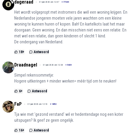
dageraad
01 juni 2026 om 12:47
+
77341
Het wordt volgepropt met instromers die wél een woning krijgen. En
Nederlandse jongeren moeten vele jaren wachten om een kleine
woning te kunnen huren of kopen. Bah! En kartelkots laat het maar
doorgaan. Geen woning. En dan misschien niet eens een relatie. En
met wel een relatie, dan geen kinderen of slecht 1 kind.
De ondergang van Nederland.
18
+
Antwoord
Draadnagel
01 juni 2026 om 12:34
+
5431
Simpel rekensommetje:
Hogere uitkeringen + minder werken= méér tijd om te neuken!
6
+
Antwoord
FaP
01 juni 2026 om 12:16
+
1852
Tja wie met 'gezond verstand' wil er hedentendage nog een koter
uitspugen? Ik geef ze geen ongelijk.
16
+
Antwoord