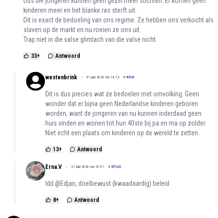
Dus die jongeren kunnen geen gezin meer stichten. Er komen geen
kinderen meer en het blanke ras sterft uit.
Dit is exact de bedoeling van ons regime. Ze hebben ons verkocht als
slaven op de markt en nu roeien ze ons uit.
Trap niet in die valse glimlach van die valse nicht.
33
+
Antwoord
westenbrink
01 juni 2026 om 14:12
+
9316
Dit is dus precies wat ze bedoelen met omvolking. Geen
wonder dat er bijna geen Nederlandse kinderen geboren
worden, want de jongeren van nu kunnen inderdaad geen
huis vinden en wonen tot hun 40ste bij pa en ma op zolder.
Niet echt een plaats om kinderen op de wereld te zetten.
13
+
Antwoord
Erna.V
01 juni 2026 om 16:07
+
37122
Idd @Edjan, doelbewust (kwaadaardig) beleid
8
+
Antwoord