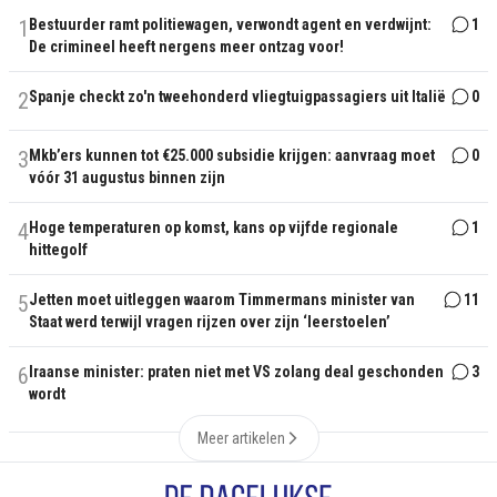
1
Bestuurder ramt politiewagen, verwondt agent en verdwijnt:
1
De crimineel heeft nergens meer ontzag voor!
2
Spanje checkt zo'n tweehonderd vliegtuigpassagiers uit Italië
0
3
Mkb’ers kunnen tot €25.000 subsidie krijgen: aanvraag moet
0
vóór 31 augustus binnen zijn
4
Hoge temperaturen op komst, kans op vijfde regionale
1
hittegolf
5
Jetten moet uitleggen waarom Timmermans minister van
11
Staat werd terwijl vragen rijzen over zijn ‘leerstoelen’
6
Iraanse minister: praten niet met VS zolang deal geschonden
3
wordt
Meer artikelen