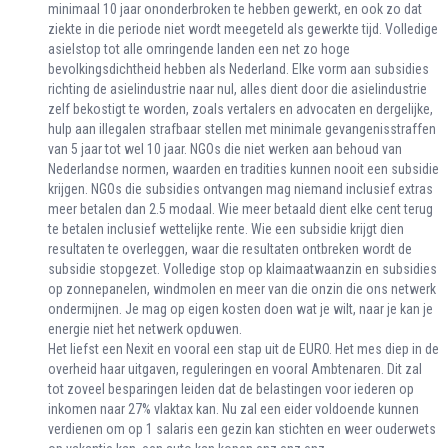
minimaal 10 jaar ononderbroken te hebben gewerkt, en ook zo dat
ziekte in die periode niet wordt meegeteld als gewerkte tijd. Volledige
asielstop tot alle omringende landen een net zo hoge
bevolkingsdichtheid hebben als Nederland. Elke vorm aan subsidies
richting de asielindustrie naar nul, alles dient door die asielindustrie
zelf bekostigt te worden, zoals vertalers en advocaten en dergelijke,
hulp aan illegalen strafbaar stellen met minimale gevangenisstraffen
van 5 jaar tot wel 10 jaar. NGOs die niet werken aan behoud van
Nederlandse normen, waarden en tradities kunnen nooit een subsidie
krijgen. NGOs die subsidies ontvangen mag niemand inclusief extras
meer betalen dan 2.5 modaal. Wie meer betaald dient elke cent terug
te betalen inclusief wettelijke rente. Wie een subsidie krijgt dien
resultaten te overleggen, waar die resultaten ontbreken wordt de
subsidie stopgezet. Volledige stop op klaimaatwaanzin en subsidies
op zonnepanelen, windmolen en meer van die onzin die ons netwerk
ondermijnen. Je mag op eigen kosten doen wat je wilt, naar je kan je
energie niet het netwerk opduwen.
Het liefst een Nexit en vooral een stap uit de EURO. Het mes diep in de
overheid haar uitgaven, reguleringen en vooral Ambtenaren. Dit zal
tot zoveel besparingen leiden dat de belastingen voor iederen op
inkomen naar 27% vlaktax kan. Nu zal een eider voldoende kunnen
verdienen om op 1 salaris een gezin kan stichten en weer ouderwets