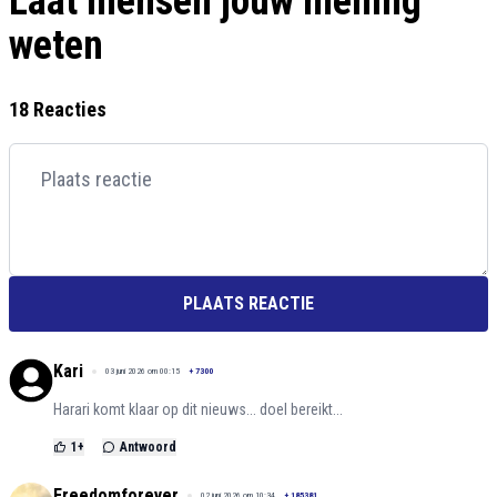
Laat mensen jouw mening
weten
18 Reacties
PLAATS REACTIE
Kari
03 juni 2026 om 00:15
+
7300
Harari komt klaar op dit nieuws... doel bereikt...
1
+
Antwoord
Freedomforever
02 juni 2026 om 10:34
+
185381