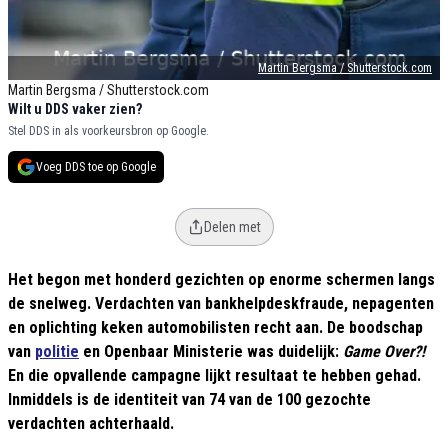
Martin Bergsma / Shutterstock.com
Martin Bergsma / Shutterstock.com
Wilt u DDS vaker zien?
Stel DDS in als voorkeursbron op Google.
Voeg DDS toe op Google
Delen met
Het begon met honderd gezichten op enorme schermen langs
de snelweg. Verdachten van bankhelpdeskfraude, nepagenten
en oplichting keken automobilisten recht aan. De boodschap
van
politie
en Openbaar Ministerie was duidelijk:
Game Over?!
En die opvallende campagne lijkt resultaat te hebben gehad.
Inmiddels is de identiteit van 74 van de 100 gezochte
verdachten achterhaald.