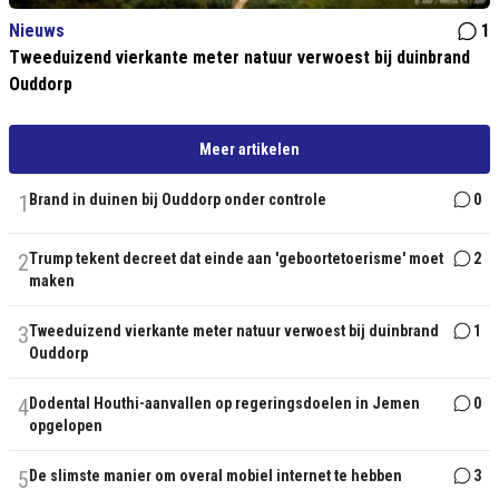
Nieuws
1
Tweeduizend vierkante meter natuur verwoest bij duinbrand
Ouddorp
Meer artikelen
1
Brand in duinen bij Ouddorp onder controle
0
2
Trump tekent decreet dat einde aan 'geboortetoerisme' moet
2
maken
3
Tweeduizend vierkante meter natuur verwoest bij duinbrand
1
Ouddorp
4
Dodental Houthi-aanvallen op regeringsdoelen in Jemen
0
opgelopen
5
De slimste manier om overal mobiel internet te hebben
3