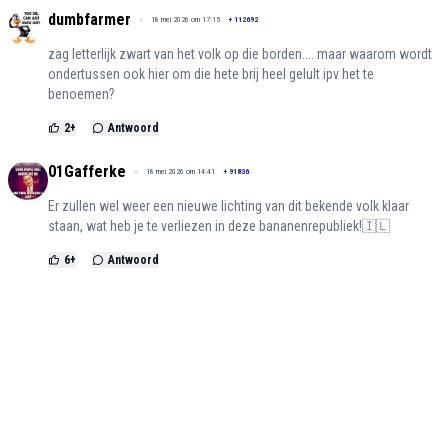
dumbfarmer
18 mei 2026 om 17:15
+
112692
zag letterlijk zwart van het volk op die borden.... maar waarom wordt
ondertussen ook hier om die hete brij heel gelult ipv het te
benoemen?
2
+
Antwoord
01Gafferke
18 mei 2026 om 14:41
+
91836
Er zullen wel weer een nieuwe lichting van dit bekende volk klaar
staan, wat heb je te verliezen in deze bananenrepubliek!🇮🇱
6
+
Antwoord