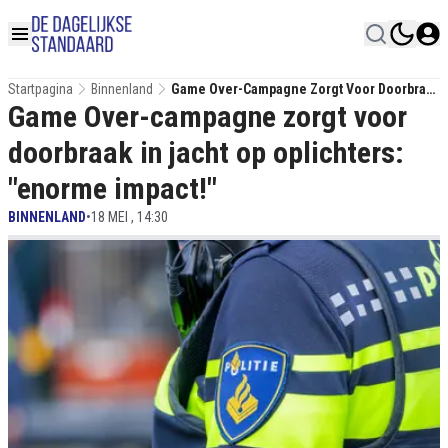
Startpagina
Binnenland
Game Over-Campagne Zorgt Voor Doorbraak
Game Over-campagne zorgt voor
In Jacht Op Oplichters: "enorme Impact!"
doorbraak in jacht op oplichters:
"enorme impact!"
BINNENLAND
•
18 MEI , 14:30