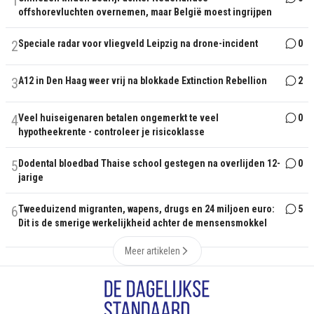
1
offshorevluchten overnemen, maar België moest ingrijpen
2
Speciale radar voor vliegveld Leipzig na drone-incident
0
3
A12 in Den Haag weer vrij na blokkade Extinction Rebellion
2
4
Veel huiseigenaren betalen ongemerkt te veel
0
hypotheekrente - controleer je risicoklasse
5
Dodental bloedbad Thaise school gestegen na overlijden 12-
0
jarige
6
Tweeduizend migranten, wapens, drugs en 24 miljoen euro:
5
Dit is de smerige werkelijkheid achter de mensensmokkel
Meer artikelen