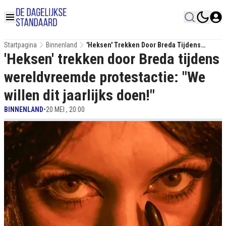
Startpagina
Binnenland
'Heksen' Trekken Door Breda Tijdens
'Heksen' trekken door Breda tijdens
Wereldvreemde Protestactie: "We Willen Dit
Jaarlijks Doen!"
wereldvreemde protestactie: "We
willen dit jaarlijks doen!"
BINNENLAND
•
20 MEI , 20:00