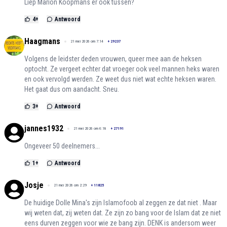
Liep Marion Koopmans er ook tussen?
4
+
Antwoord
Haagmans
21 mei 2026 om 7:14
+
29237
Volgens de leidster deden vrouwen, queer mee aan de heksen
optocht. Ze vergeet echter dat vroeger ook veel mannen heks waren
en ook vervolgd werden. Ze weet dus niet wat echte heksen waren.
Het gaat dus om aandacht. Sneu.
3
+
Antwoord
jannes1932
21 mei 2026 om 6:18
+
27191
Ongeveer 50 deelnemers...
1
+
Antwoord
Josje
21 mei 2026 om 2:29
+
11825
De huidige Dolle Mina's zijn Islamofoob al zeggen ze dat niet . Maar
wij weten dat, zij weten dat. Ze zijn zo bang voor de Islam dat ze niet
eens durven zeggen voor wie ze bang zijn. DENK is andersom weer