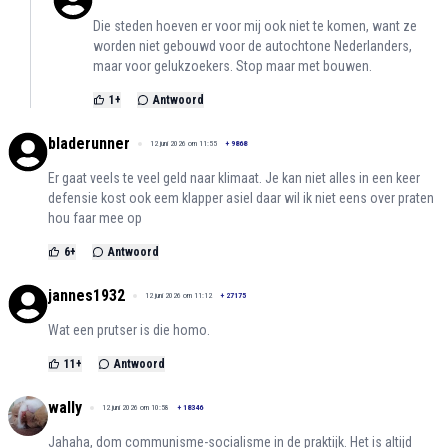
Die steden hoeven er voor mij ook niet te komen, want ze
worden niet gebouwd voor de autochtone Nederlanders,
maar voor gelukzoekers. Stop maar met bouwen.
1
+
Antwoord
bladerunner
12 juni 2026 om 11:55
+
9868
Er gaat veels te veel geld naar klimaat. Je kan niet alles in een keer
defensie kost ook eem klapper asiel daar wil ik niet eens over praten
hou faar mee op
6
+
Antwoord
jannes1932
12 juni 2026 om 11:12
+
27175
Wat een prutser is die homo.
11
+
Antwoord
wally
12 juni 2026 om 10:58
+
18346
Jahaha, dom communisme-socialisme in de praktijk. Het is altijd