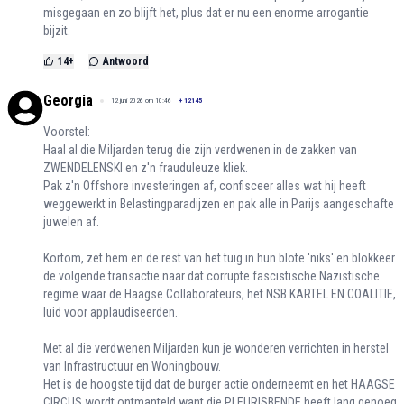
misgegaan en zo blijft het, plus dat er nu een enorme arrogantie
bijzit.
14
+
Antwoord
Georgia
12 juni 2026 om 10:46
+
12145
Voorstel:
Haal al die Miljarden terug die zijn verdwenen in de zakken van
ZWENDELENSKI en z'n frauduleuze kliek.
Pak z'n Offshore investeringen af, confisceer alles wat hij heeft
weggewerkt in Belastingparadijzen en pak alle in Parijs aangeschafte
juwelen af.
Kortom, zet hem en de rest van het tuig in hun blote 'niks' en blokkeer
de volgende transactie naar dat corrupte fascistische Nazistische
regime waar de Haagse Collaborateurs, het NSB KARTEL EN COALITIE,
luid voor applaudiseerden.
Met al die verdwenen Miljarden kun je wonderen verrichten in herstel
van Infrastructuur en Woningbouw.
Het is de hoogste tijd dat de burger actie onderneemt en het HAAGSE
CIRCUS wordt ontmanteld want die PLEURISBENDE heeft lang genoeg