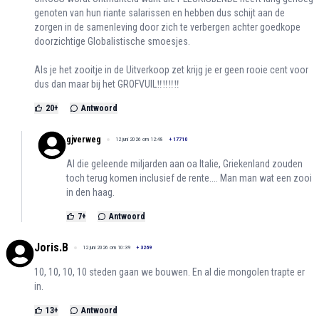
genoten van hun riante salarissen en hebben dus schijt aan de
zorgen in de samenleving door zich te verbergen achter goedkope
doorzichtige Globalistische smoesjes.
Als je het zooitje in de Uitverkoop zet krijg je er geen rooie cent voor
dus dan maar bij het GROFVUIL‼️‼️‼️‼️
20
+
Antwoord
gjverweg
12 juni 2026 om 12:48
+
17710
Al die geleende miljarden aan oa Italie, Griekenland zouden
toch terug komen inclusief de rente.... Man man wat een zooi
in den haag.
7
+
Antwoord
Joris.B
12 juni 2026 om 10:39
+
3269
10, 10, 10, 10 steden gaan we bouwen. En al die mongolen trapte er
in.
13
+
Antwoord