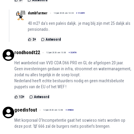
5
+
Antwoord
dumbfarmer
12 juni 2026 om 14:33
+
112691
40 m2? da's een paleis dalijk.. je mag blij zijn met 25 dalijk als
pensionado..
3
+
Antwoord
rondhondt22
12 juni 2026 om 13:36
+
32476
Het wanbeleid van VVD CDA D66 PRO en GL de afgelopen 20 jaar.
Geen investeringen gedaan in infra, stroomnet en watermanagement,
zodat nu alles tegelijk in de soep loopt.
Nederland heeft echte bestuurders nodig en geen machtsbeluste
puppets van de EU of het WEF !
13
+
Antwoord
goedisfout
12 juni 2026 om 12:48
+
39834
Met korporaal O'Incompetentie gaat het sowieso niets worden op
deze post. 👿 666 zal de burgers niets positiefs brengen.