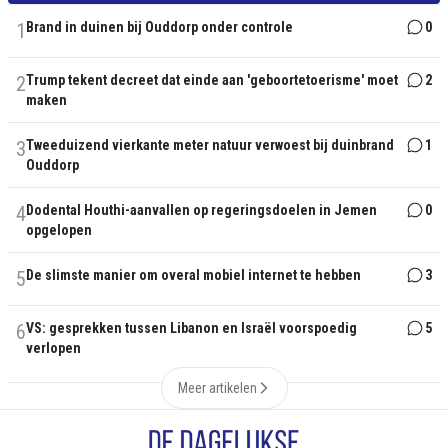
1
Brand in duinen bij Ouddorp onder controle
0
2
Trump tekent decreet dat einde aan 'geboortetoerisme' moet
2
maken
3
Tweeduizend vierkante meter natuur verwoest bij duinbrand
1
Ouddorp
4
Dodental Houthi-aanvallen op regeringsdoelen in Jemen
0
opgelopen
5
De slimste manier om overal mobiel internet te hebben
3
6
VS: gesprekken tussen Libanon en Israël voorspoedig
5
verlopen
Meer artikelen