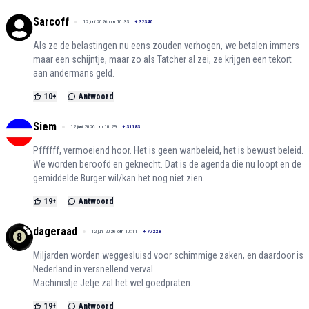
Sarcoff
12 juni 2026 om 10:33
+
32340
Als ze de belastingen nu eens zouden verhogen, we betalen immers
maar een schijntje, maar zo als Tatcher al zei, ze krijgen een tekort
aan andermans geld.
10
+
Antwoord
Siem
12 juni 2026 om 10:29
+
31183
Pffffff, vermoeiend hoor. Het is geen wanbeleid, het is bewust beleid.
We worden beroofd en geknecht. Dat is de agenda die nu loopt en de
gemiddelde Burger wil/kan het nog niet zien.
19
+
Antwoord
dageraad
12 juni 2026 om 10:11
+
77228
Miljarden worden weggesluisd voor schimmige zaken, en daardoor is
Nederland in versnellend verval.
Machinistje Jetje zal het wel goedpraten.
19
+
Antwoord