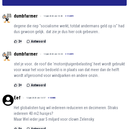
dumbfarmer
12 juni 2026 om 14:36
+
112691
degene die riep "socialisme werkt, totdat andermans geld op is" had
dus gewoon gelijk.. dat zie je dus hier ook gebeuren..
3
+
Antwoord
dumbfarmer
12 juni 2026 om 14:33
+
112691
stel je voor.. de roof die 'motorrijtuigenbelasting' heet wordt gebruikt
voor waar het voor bedoeld is in plaats van dat meer dan de helft
wordt afgeroomd voor windparken en andere onzin..
3
+
Antwoord
Eef
12 juni 2026 om 13:57
+
10486
Het globalisten tuig wil iedereen reduceren en decimeren. Straks
iedereen 40 m2 huisjes?
Maar Wel ieder jaar 5 miljard voor clown Zelensky.