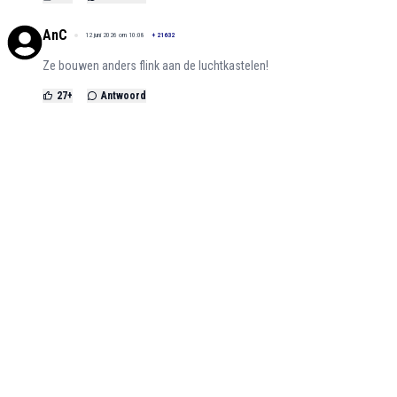
AnC
12 juni 2026 om 10:08
+
21632
Ze bouwen anders flink aan de luchtkastelen!
27
+
Antwoord