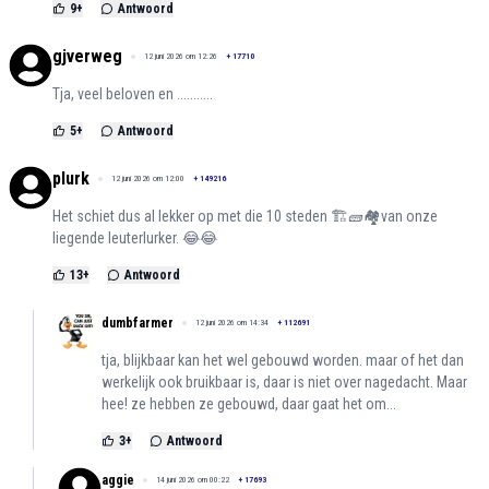
9
+
Antwoord
gjverweg
12 juni 2026 om 12:26
+
17710
Tja, veel beloven en ...........
5
+
Antwoord
plurk
12 juni 2026 om 12:00
+
149216
Het schiet dus al lekker op met die 10 steden 🏗🧱🏘van onze
liegende leuterlurker. 😂😂
13
+
Antwoord
dumbfarmer
12 juni 2026 om 14:34
+
112691
tja, blijkbaar kan het wel gebouwd worden. maar of het dan
werkelijk ook bruikbaar is, daar is niet over nagedacht. Maar
hee! ze hebben ze gebouwd, daar gaat het om...
3
+
Antwoord
aggie
14 juni 2026 om 00:22
+
17693