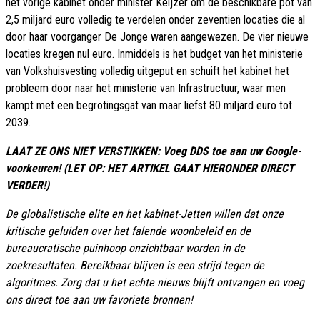
het vorige kabinet onder minister Keijzer om de beschikbare pot van
2,5 miljard euro volledig te verdelen onder zeventien locaties die al
door haar voorganger De Jonge waren aangewezen. De vier nieuwe
locaties kregen nul euro. Inmiddels is het budget van het ministerie
van Volkshuisvesting volledig uitgeput en schuift het kabinet het
probleem door naar het ministerie van Infrastructuur, waar men
kampt met een begrotingsgat van maar liefst 80 miljard euro tot
2039.
LAAT ZE ONS NIET VERSTIKKEN: Voeg DDS toe aan uw Google-
voorkeuren! (LET OP: HET ARTIKEL GAAT HIERONDER DIRECT
VERDER!)
De globalistische elite en het kabinet-Jetten willen dat onze
kritische geluiden over het falende woonbeleid en de
bureaucratische puinhoop onzichtbaar worden in de
zoekresultaten. Bereikbaar blijven is een strijd tegen de
algoritmes. Zorg dat u het echte nieuws blijft ontvangen en voeg
ons direct toe aan uw favoriete bronnen!