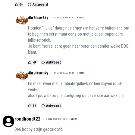
0
+
Antwoord
dhrBlauwSky
03 juni 2026 om 17:12
+
20033
Houden " jullie" daarginds ergens in het verre buitenland om
te beginnen éérst maar eens op met je quasi-superieure
jullie-retoriek.
Je bent moreel echt geen haar beter dan eender welke DDS-
klant.
4
+
Antwoord
dhrBlauwSky
03 juni 2026 om 19:11
+
20033
En maar weer met je rabiate 'jullie-bak' hier blijven rond-
venten,
alsof jouw beoogde doelgroep op deze site aanwezig is.
1
+
Antwoord
rondhondt22
03 juni 2026 om 15:05
+
32537
D66 hobby's zijn geoorloofd