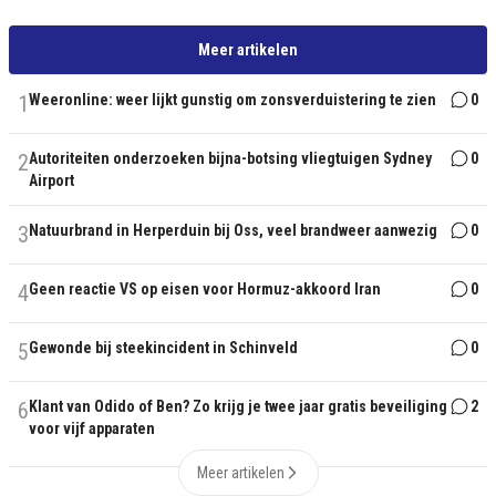
Meer artikelen
1
Weeronline: weer lijkt gunstig om zonsverduistering te zien
0
2
Autoriteiten onderzoeken bijna-botsing vliegtuigen Sydney
0
Airport
3
Natuurbrand in Herperduin bij Oss, veel brandweer aanwezig
0
4
Geen reactie VS op eisen voor Hormuz-akkoord Iran
0
5
Gewonde bij steekincident in Schinveld
0
6
Klant van Odido of Ben? Zo krijg je twee jaar gratis beveiliging
2
voor vijf apparaten
Meer artikelen