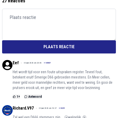
27 Reacties
PLAATS REACTIE
Eef
03 juni 2026 om 20:46
+
10507
Het wordt tijd voor een foute uitspraken register. Teveel fout,
betekent eruit! Smerige D66 gebroeden meestens. En Meer cellen,
meer geld voor mannelijke rechters, want veel te weinig. En gooi de
prutsers erook uit, en geef ze meer vrije tijd voor bezinning.
1
+
Antwoord
Richard.V97
03 juni 2026 om 18:37
+
3229
Zal wel een D666 stemmers zijn.....🤮walgelijk. 🤬