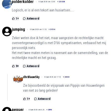
polderkolder
03 juni 2026 om 12:06
+
231338
Logisch, er is al een tekort aan husiartsen.....
1
+
Antwoord
jumping
03 juni 2026 om 11:52
+
31514
Zeker weten doe ik het niet, maar aangezien de rechterlijke macht
oververtegenwoordigd is met D'66 sympatisanten, verbaasd het mij
persoonlijk niets.
Het met twee maten meten is navenant aan de samenstelling, van de
rechterlijke macht en het gezag.
9
+
Antwoord
dhrBlauwSky
03 juni 2026 om 17:16
+
20033
Zie bijvoorbeeld de vrijspraak van Pippijn van Houwelingen
van niet zo lang geleden!
1
+
Antwoord
penser
03 juni 2026 om 8:24
+
2890