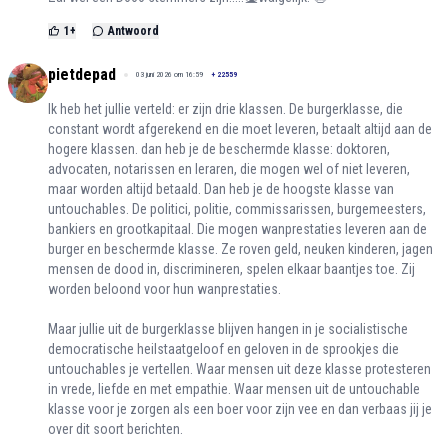
1
+
Antwoord
pietdepad
03 juni 2026 om 16:59
+
22559
Ik heb het jullie verteld: er zijn drie klassen. De burgerklasse, die
constant wordt afgerekend en die moet leveren, betaalt altijd aan de
hogere klassen. dan heb je de beschermde klasse: doktoren,
advocaten, notarissen en leraren, die mogen wel of niet leveren,
maar worden altijd betaald. Dan heb je de hoogste klasse van
untouchables. De politici, politie, commissarissen, burgemeesters,
bankiers en grootkapitaal. Die mogen wanprestaties leveren aan de
burger en beschermde klasse. Ze roven geld, neuken kinderen, jagen
mensen de dood in, discrimineren, spelen elkaar baantjes toe. Zij
worden beloond voor hun wanprestaties.
Maar jullie uit de burgerklasse blijven hangen in je socialistische
democratische heilstaatgeloof en geloven in de sprookjes die
untouchables je vertellen. Waar mensen uit deze klasse protesteren
in vrede, liefde en met empathie. Waar mensen uit de untouchable
klasse voor je zorgen als een boer voor zijn vee en dan verbaas jij je
over dit soort berichten.