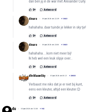
dan ben jij in de war met Alexander Curly.
0
+
Antwoord
dinaro
04 juni 2026 om 22:39
+
13621
hahahaha..daar tuinde je lekker in sky tje!
0
+
Antwoord
dinaro
04 juni 2026 om 23:06
+
13621
hahahaha.....kom niet meer bij!
Ik heb wel een leuk slipje over...
0
+
Antwoord
dhrBlauwSky
05 juni 2026 om 00:21
+
20033
Verbaast me niks dat je er niet bij kunt,
eens een kleuter, altijd een kleuter.😉
0
+
Antwoord
du
03 juni 2026 om 13:34
+
162