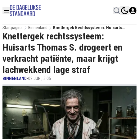
Startpagina
Binnenland
Knettergek Rechtssysteem: Huisarts
Knettergek rechtssysteem:
Thomas S. Drogeert En Verkracht Patiënte,
Maar Krijgt Lachwekkend Lage Straf
Huisarts Thomas S. drogeert en
verkracht patiënte, maar krijgt
lachwekkend lage straf
BINNENLAND
•
03 JUN , 5:05