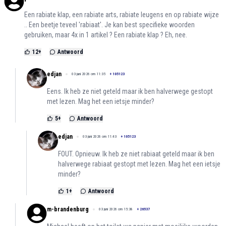
Een rabiate klap, een rabiate arts, rabiate leugens en op rabiate wijze
.. Een beetje teveel 'rabiaat'. Je kan best specifieke woorden
gebruiken, maar 4x in 1 artikel ? Een rabiate klap ? Eh, nee.
12
+
Antwoord
edjan
03 juni 2026 om 11:35
+
105123
Eens. Ik heb ze niet geteld maar ik ben halverwege gestopt
met lezen. Mag het een ietsje minder?
5
+
Antwoord
edjan
03 juni 2026 om 11:43
+
105123
FOUT. Opnieuw. Ik heb ze niet rabiaat geteld maar ik ben
halverwege rabiaat gestopt met lezen. Mag het een ietsje
minder?
1
+
Antwoord
m-brandenburg
03 juni 2026 om 15:38
+
26537