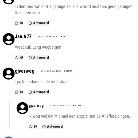
In demond van 2 of 3 getuige zal alle woord bestaan, geen getuige?
Ook geen zaak....
0
+
Antwoord
Jan.A77
03 juni 2026 om 13:32
+
1921
Viespeuk. Lang wegbergen.
4
+
Antwoord
gjverweg
03 juni 2026 om 12:24
+
17807
Tja, Nederland en de rechtstaat
6
+
Antwoord
gjverweg
03 juni 2026 om 12:24
+
17807
Ik wou wel dat Michael een stopte met de AI afbeeldingen.
3
+
Antwoord