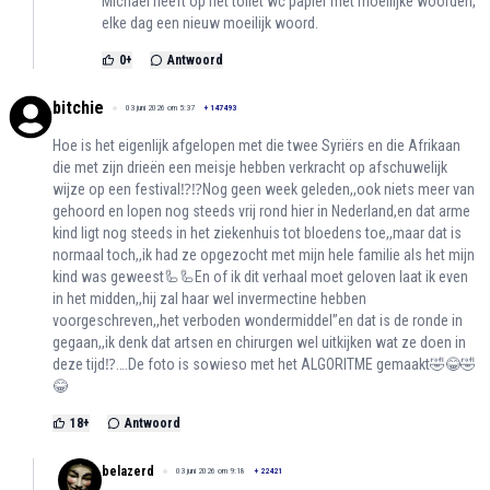
Michael heeft op het toilet wc papier met moeilijke woorden,
elke dag een nieuw moeilijk woord.
0
+
Antwoord
bitchie
03 juni 2026 om 5:37
+
147493
Hoe is het eigenlijk afgelopen met die twee Syriërs en die Afrikaan
die met zijn drieën een meisje hebben verkracht op afschuwelijk
wijze op een festival⁉️⁉️Nog geen week geleden,,ook niets meer van
gehoord en lopen nog steeds vrij rond hier in Nederland,en dat arme
kind ligt nog steeds in het ziekenhuis tot bloedens toe,,maar dat is
normaal toch,,ik had ze opgezocht met mijn hele familie als het mijn
kind was geweest🦾🦾En of ik dit verhaal moet geloven laat ik even
in het midden,,hij zal haar wel invermectine hebben
voorgeschreven,,het verboden wondermiddel’’en dat is de ronde in
gegaan,,ik denk dat artsen en chirurgen wel uitkijken wat ze doen in
deze tijd⁉️….De foto is sowieso met het ALGORITME gemaakt🤣😂🤣
😂
18
+
Antwoord
belazerd
03 juni 2026 om 9:18
+
22421