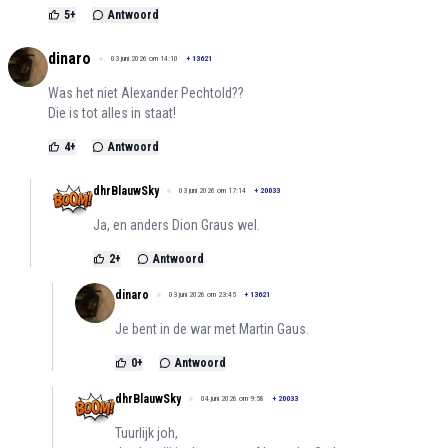
5
+
Antwoord
dinaro
03 juni 2026 om 14:10
+
13621
Was het niet Alexander Pechtold??
Die is tot alles in staat!
4
+
Antwoord
dhrBlauwSky
03 juni 2026 om 17:14
+
20033
Ja, en anders Dion Graus wel.
2
+
Antwoord
dinaro
03 juni 2026 om 23:45
+
13621
Je bent in de war met Martin Gaus.
0
+
Antwoord
dhrBlauwSky
04 juni 2026 om 9:58
+
20033
Tuurlijk joh,