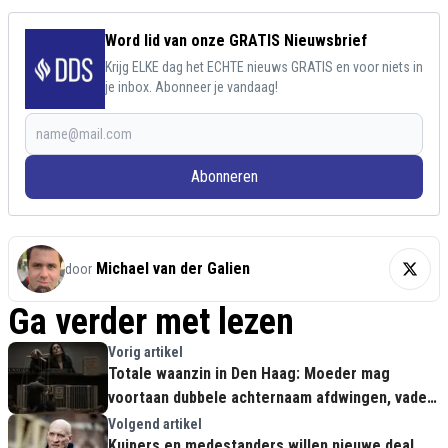
Word lid van onze GRATIS Nieuwsbrief
Krijg ELKE dag het ECHTE nieuws GRATIS en voor niets in
je inbox. Abonneer je vandaag!
Abonneren
Michael van der Galien
door
Ga verder met lezen
Vorig artikel
Totale waanzin in Den Haag: Moeder mag
voortaan dubbele achternaam afdwingen, vader
buitenspel gezet
Volgend artikel
Kuipers en medestanders willen nieuwe deal