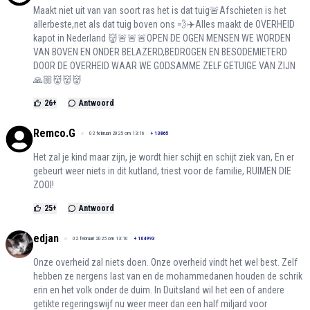
Maakt niet uit van van soort ras het is dat tuig🚨Afschieten is het
allerbeste,net als dat tuig boven ons 💨✈️Alles maakt de OVERHEID
kapot in Nederland 👹🚨🚨🚨OPEN DE OGEN MENSEN WE WORDEN
VAN BOVEN EN ONDER BELAZERD,BEDROGEN EN BESODEMIETERD
DOOR DE OVERHEID WAAR WE GODSAMME ZELF GETUIGE VAN ZIJN
🙏🏼👹👹👹
26
+
Antwoord
Remco.G
02 februari 2025 om 13:16
+
13865
Het zal je kind maar zijn, je wordt hier schijt en schijt ziek van, En er
gebeurt weer niets in dit kutland, triest voor de familie, RUIMEN DIE
ZOOI!
25
+
Antwoord
edjan
02 februari 2025 om 13:10
+
104993
Onze overheid zal niets doen. Onze overheid vindt het wel best. Zelf
hebben ze nergens last van en de mohammedanen houden de schrik
erin en het volk onder de duim. In Duitsland wil het een of andere
getikte regeringswijf nu weer meer dan een half miljard voor