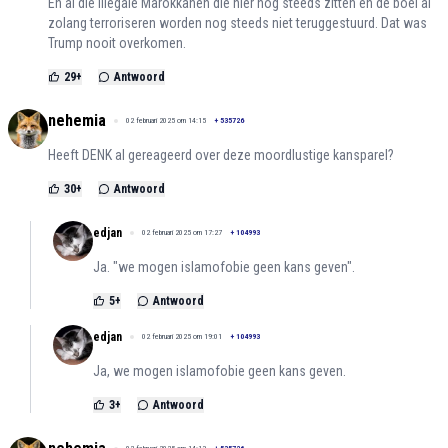
En al die illegale Marokkanen die hier nog steeds zitten en de boel al
zolang terroriseren worden nog steeds niet teruggestuurd. Dat was
Trump nooit overkomen.
29
+
Antwoord
nehemia
02 februari 2025 om 14:15
+
535726
Heeft DENK al gereageerd over deze moordlustige kansparel?
30
+
Antwoord
edjan
02 februari 2025 om 17:27
+
104993
Ja. "we mogen islamofobie geen kans geven".
5
+
Antwoord
edjan
02 februari 2025 om 19:01
+
104993
Ja, we mogen islamofobie geen kans geven.
3
+
Antwoord