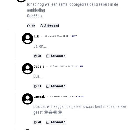
Ik heb nog wel een aantal doorgedraaide Israëliërs in de
aanbieding
Oud66eis
4
+
Antwoord
J..K
02 februari 2025 om 14:34
+
8277
Ja, en.....
3
+
Antwoord
Oudeis
02 februari 2025 om 14:51
+
11477
Dus....
1
+
Antwoord
Lamzak
02 februari 2025 om 14:56
+
59187
Dus dat wilt zeggen dat je een dwaas bent met een zieke
geest 😂😂😂😂
4
+
Antwoord