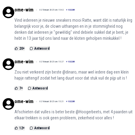
ome-wim
02 februari 2025 om 15:42
+
132281
Vind iedereen je nieuwe sneakers mooi Ratte, want dàt is naturlijk èrg
belangrijk voor je, de clown uithangen en in je stommigheid nog
denken dat iedereen je "gewèldig" vind debiele sukkel dat je bent, je
hebt in 13 jaar tijd ons land naar de kloten geholpen minkukkel !
20
+
Antwoord
ome-wim
02 februari 2025 om 15:27
+
132281
Zou niet verkeerd zijn beste @dinaro, maar wel iedere dag een klein
hapje rattengif zodat het lang duurt voor dat stuk vuil de pijp uit is !
7
+
Antwoord
ome-wim
02 februari 2025 om 15:21
+
132281
Afschieten dat vulles is beter beste @Hoogerbeets, met 4 paarden uit
elkaar trekken is ook geen probleem, zekerheid voor alles !
12
+
Antwoord