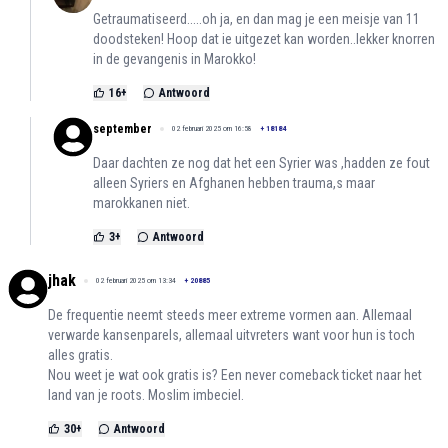
Getraumatiseerd.....oh ja, en dan mag je een meisje van 11
doodsteken! Hoop dat ie uitgezet kan worden..lekker knorren
in de gevangenis in Marokko!
16
+
Antwoord
september
02 februari 2025 om 16:58
+
18184
Daar dachten ze nog dat het een Syrier was ,hadden ze fout
alleen Syriers en Afghanen hebben trauma,s maar
marokkanen niet.
3
+
Antwoord
jhak
02 februari 2025 om 13:34
+
20885
De frequentie neemt steeds meer extreme vormen aan. Allemaal
verwarde kansenparels, allemaal uitvreters want voor hun is toch
alles gratis.
Nou weet je wat ook gratis is? Een never comeback ticket naar het
land van je roots. Moslim imbeciel.
30
+
Antwoord