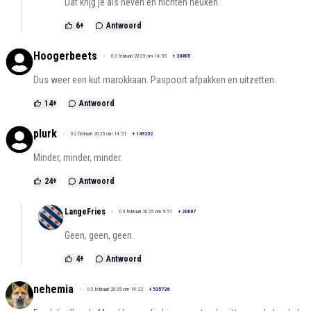
Dat krijg je als neven en nichten neuken.
6
+
Antwoord
Hoogerbeets
02 februari 2025 om 14:55
+
30805
Dus weer een kut marokkaan. Paspoort afpakken en uitzetten.
14
+
Antwoord
plurk
02 februari 2025 om 14:51
+
149252
Minder, minder, minder.
24
+
Antwoord
LangeFries
03 februari 2025 om 9:57
+
20007
Geen, geen, geen.
4
+
Antwoord
nehemia
02 februari 2025 om 14:22
+
535726