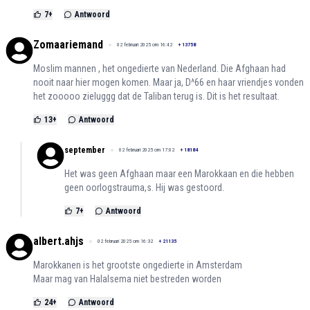
7
+
Antwoord
Zomaariemand
02 februari 2025 om 16:42
+
13758
Moslim mannen , het ongedierte van Nederland. Die Afghaan had
nooit naar hier mogen komen. Maar ja, D^66 en haar vriendjes vonden
het zooooo zieluggg dat de Taliban terug is. Dit is het resultaat.
13
+
Antwoord
september
02 februari 2025 om 17:02
+
18184
Het was geen Afghaan maar een Marokkaan en die hebben
geen oorlogstrauma,s. Hij was gestoord.
7
+
Antwoord
albert.ahjs
02 februari 2025 om 16:32
+
21135
Marokkanen is het grootste ongedierte in Amsterdam
Maar mag van Halalsema niet bestreden worden
24
+
Antwoord