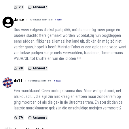
21
+
Antwoord
Jan.v
02 februari 2025 om 13:50
+
7008
Dus wéér volgens die kut partij d66, móeten er nóg meer jonge én
oudere slachtoffers gemaakt worden ,vóórdat,zij hún oogkleppen
eens afdoen, flikker ze állemaal het land uit, dît kán én mág zó niet
verder gaan, hopelijk heeft Minister Faber er een oplossing voor, want
van linkse partijen kun je niets verwachten, frauderen, Timmermans
PVDA/GL, tot knuffelen van die idioten !!!!!
23
+
Antwoord
dx11
02 februari 2025 om 13:46
+
23333
Een marokkaan? Geen oorlogstrauma dus. Maar wel gestoord, net
als Fouad L. , die zijn zin niet kreeg en er toen maar zonder rem op
ging moorden of als die gek in de Utrechtse tram. En zou dit dan de
laatste marokkaanse gek zijn die onschuldige meisjes vermoordt?
27
+
Antwoord