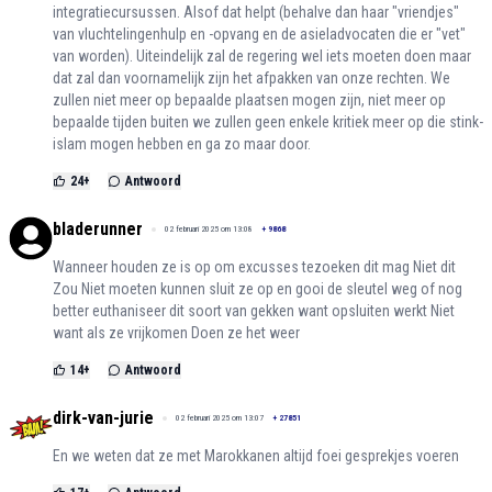
integratiecursussen. Alsof dat helpt (behalve dan haar "vriendjes"
van vluchtelingenhulp en -opvang en de asieladvocaten die er "vet"
van worden). Uiteindelijk zal de regering wel iets moeten doen maar
dat zal dan voornamelijk zijn het afpakken van onze rechten. We
zullen niet meer op bepaalde plaatsen mogen zijn, niet meer op
bepaalde tijden buiten we zullen geen enkele kritiek meer op die stink-
islam mogen hebben en ga zo maar door.
24
+
Antwoord
bladerunner
02 februari 2025 om 13:08
+
9868
Wanneer houden ze is op om excusses tezoeken dit mag Niet dit
Zou Niet moeten kunnen sluit ze op en gooi de sleutel weg of nog
better euthaniseer dit soort van gekken want opsluiten werkt Niet
want als ze vrijkomen Doen ze het weer
14
+
Antwoord
dirk-van-jurie
02 februari 2025 om 13:07
+
27851
En we weten dat ze met Marokkanen altijd foei gesprekjes voeren