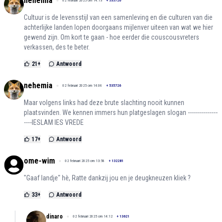
nehemia
02 februari 2025 om 14:13
+
535726
Cultuur is de levensstijl van een samenleving en die culturen van die
achterlijke landen lopen doorgaans mijlenver uiteen van wat we hier
gewend zijn. Om kort te gaan - hoe eerder die couscousvreters
verkassen, des te beter.
21
+
Antwoord
nehemia
02 februari 2025 om 14:06
+
535726
Maar volgens links had deze brute slachting nooit kunnen
plaatsvinden. We kennen immers hun platgeslagen slogan ---------------
----IESLAM IES VREDE
17
+
Antwoord
ome-wim
02 februari 2025 om 13:58
+
132281
"Gaaf landje" hè, Ratte dankzij jou en je deugkneuzen kliek ?
33
+
Antwoord
dinaro
02 februari 2025 om 14:12
+
13621