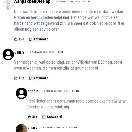
AanpakkenDieHap
02 februari 2025 om 13:46
+
17283
Dit soort terroristen in spe worden iedere derde weer dom wakker.
Praten en heropvoeden helpt niet. Het enige wat wel hrlpt is een
harde hand wat ze gewend zijn. Wanneer dat ook niet helpt blijft er
alleen nog een spuitje over.
17
+
Antwoord
Jan.v
02 februari 2025 om 13:43
+
7008
Vanmorgen bij wnl op zondag, zei dhr.Vrijbrief van D66 nog, éérst
even afwachten, die mensen zijn 'getraumatiseerd
13
+
Antwoord
bitchie
02 februari 2025 om 13:56
+
147483
Heel Nederland is getraumatiseerd door de overheid🚨🚨🚨
Optyfen met dat stinktuig
31
+
Antwoord
dinaro
02 februari 2025 om 14:16
+
13621