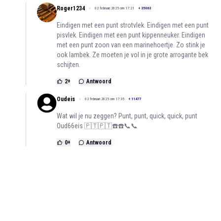
Roger1234
02 februari 2025 om 17:21
+
35063
Eindigen met een punt strotvlek. Eindigen met een punt
pisvlek. Eindigen met een punt kippenneuker. Eindigen
met een punt zoon van een marinehoertje. Zo stink je
ook lambek. Ze moeten je vol in je grote arrogante bek
schijten.
2
+
Antwoord
Oudeis
02 februari 2025 om 17:35
+
11477
Wat wil je nu zeggen? Punt, punt, quick, quick, punt
Oud66eis 🇵🇹🇵🇹☎️☎️📞📞
0
+
Antwoord