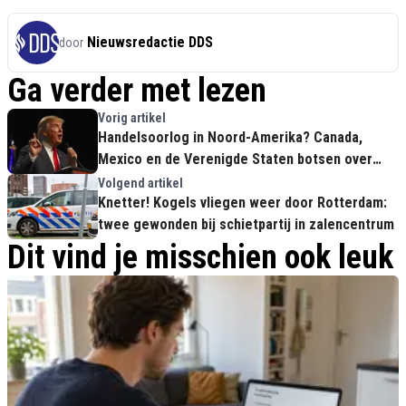
Nieuwsredactie DDS
door
Ga verder met lezen
Vorig artikel
Handelsoorlog in Noord-Amerika? Canada,
Mexico en de Verenigde Staten botsen over
importheffingen
Volgend artikel
Knetter! Kogels vliegen weer door Rotterdam:
twee gewonden bij schietpartij in zalencentrum
Dit vind je misschien ook leuk