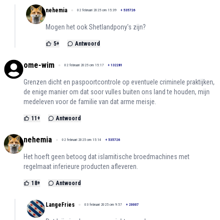
nehemia
02 februari 2025 om 15:39
+
535726
Mogen het ook Shetlandpony's zijn?
5
+
Antwoord
ome-wim
02 februari 2025 om 15:17
+
132281
Grenzen dicht en paspoortcontrole op eventuele criminele praktijken,
de enige manier om dat soor vulles buiten ons land te houden, mijn
medeleven voor de familie van dat arme meisje.
11
+
Antwoord
nehemia
02 februari 2025 om 15:14
+
535726
Het hoeft geen betoog dat islamitische broedmachines met
regelmaat inferieure producten afleveren.
18
+
Antwoord
LangeFries
03 februari 2025 om 9:57
+
20007