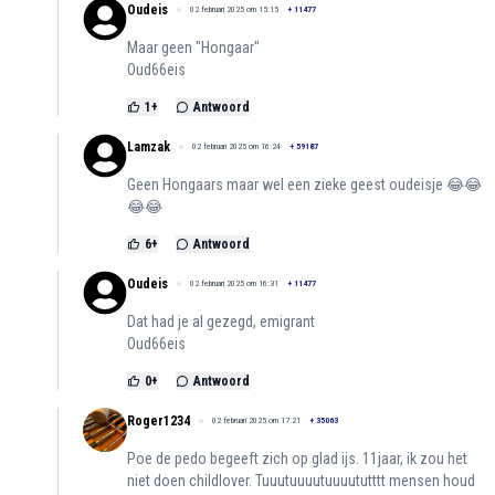
Oudeis
02 februari 2025 om 15:15
+
11477
Maar geen "Hongaar"
Oud66eis
1
+
Antwoord
Lamzak
02 februari 2025 om 16:24
+
59187
Geen Hongaars maar wel een zieke geest oudeisje 😂😂
😂😂
6
+
Antwoord
Oudeis
02 februari 2025 om 16:31
+
11477
Dat had je al gezegd, emigrant
Oud66eis
0
+
Antwoord
Roger1234
02 februari 2025 om 17:21
+
35063
Poe de pedo begeeft zich op glad ijs. 11jaar, ik zou het
niet doen childlover. Tuuutuuuutuuuututttt mensen houd