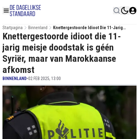
Startpagina
Binnenland
Knettergestoorde Idioot Die 11-Jarig
Knettergestoorde idioot die 11-
Meisje Doodstak Is Géén Syriër, Maar Van
Marokkaanse Afkomst
jarig meisje doodstak is géén
Syriër, maar van Marokkaanse
afkomst
BINNENLAND
•
02 FEB 2025, 13:00