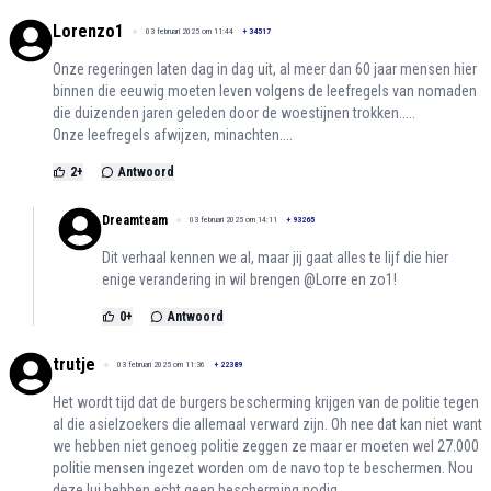
Lorenzo1
03 februari 2025 om 11:44
+
34517
Onze regeringen laten dag in dag uit, al meer dan 60 jaar mensen hier
binnen die eeuwig moeten leven volgens de leefregels van nomaden
die duizenden jaren geleden door de woestijnen trokken.....
Onze leefregels afwijzen, minachten....
2
+
Antwoord
Dreamteam
03 februari 2025 om 14:11
+
93265
Dit verhaal kennen we al, maar jij gaat alles te lijf die hier
enige verandering in wil brengen @Lorre en zo1!
0
+
Antwoord
trutje
03 februari 2025 om 11:36
+
22389
Het wordt tijd dat de burgers bescherming krijgen van de politie tegen
al die asielzoekers die allemaal verward zijn. Oh nee dat kan niet want
we hebben niet genoeg politie zeggen ze maar er moeten wel 27.000
politie mensen ingezet worden om de navo top te beschermen. Nou
deze lui hebben echt geen bescherming nodig.