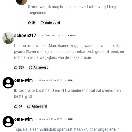
@ome-wim, ik mag hopen dat ie zelf rattenvergif krijgt
toegediend.
8
+
Antwoord
schoen217
02 februari 2025 om 13:55
+
31640
Ga nou niks over kut-Marokkanen zeggen, want dan voelt eikeltjes-
pyama Klaver met zijn misdadige achterban zich geschoffeerd, en
met hem al die wegkijkers van de linkse divisie.....
32
+
Antwoord
ome-wim
02 februari 2025 om 13:53
+
132281
Ik hoop voor U dat het U en/of Uw kinderen nooit zal overkomen
beste @hd.
5
+
Antwoord
ome-wim
02 februari 2025 om 13:50
+
132281
Tsja, als je een vuilnisbak open laat staan kruipt er ongedierte in.