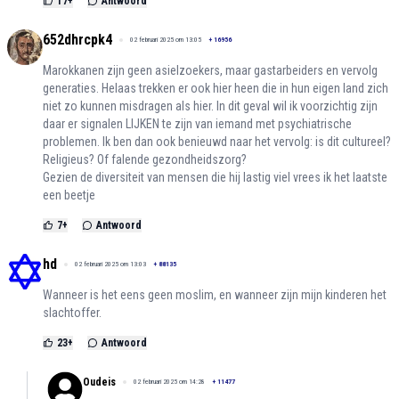
17
+
Antwoord
652dhrcpk4
02 februari 2025 om 13:05
+
16956
Marokkanen zijn geen asielzoekers, maar gastarbeiders en vervolg
generaties. Helaas trekken er ook hier heen die in hun eigen land zich
niet zo kunnen misdragen als hier. In dit geval wil ik voorzichtig zijn
daar er signalen LIJKEN te zijn van iemand met psychiatrische
problemen. Ik ben dan ook benieuwd naar het vervolg: is dit cultureel?
Religieus? Of falende gezondheidszorg?
Gezien de diversiteit van mensen die hij lastig viel vrees ik het laatste
een beetje
7
+
Antwoord
hd
02 februari 2025 om 13:03
+
88135
Wanneer is het eens geen moslim, en wanneer zijn mijn kinderen het
slachtoffer.
23
+
Antwoord
Oudeis
02 februari 2025 om 14:28
+
11477