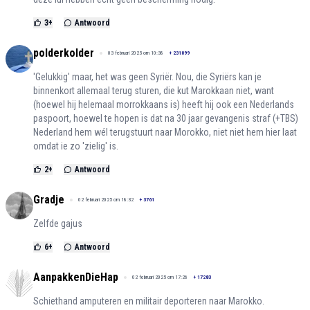
3
+
Antwoord
polderkolder
03 februari 2025 om 10:38
+
231099
'Gelukkig' maar, het was geen Syriër. Nou, die Syriërs kan je
binnenkort allemaal terug sturen, die kut Marokkaan niet, want
(hoewel hij helemaal morrokkaans is) heeft hij ook een Nederlands
paspoort, hoewel te hopen is dat na 30 jaar gevangenis straf (+TBS)
Nederland hem wél terugstuurt naar Morokko, niet niet hem hier laat
omdat ie zo 'zielig' is.
2
+
Antwoord
Gradje
02 februari 2025 om 18:32
+
3761
Zelfde gajus
6
+
Antwoord
AanpakkenDieHap
02 februari 2025 om 17:26
+
17283
Schiethand amputeren en militair deporteren naar Marokko.