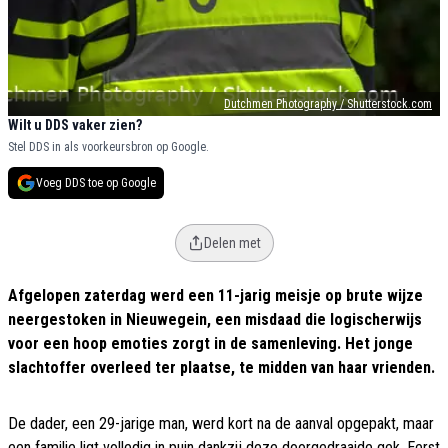
Dutchmen Photography / Shutterstock.com
Wilt u DDS vaker zien?
Stel DDS in als voorkeursbron op Google.
Voeg DDS toe op Google
Delen met
Afgelopen zaterdag werd een 11-jarig meisje op brute wijze
neergestoken in Nieuwegein, een misdaad die logischerwijs
voor een hoop emoties zorgt in de samenleving. Het jonge
slachtoffer overleed ter plaatse, te midden van haar vrienden.
De dader, een 29-jarige man, werd kort na de aanval opgepakt, maar
een familie ligt volledig in puin dankzij deze doorgedraaide gek. Eerst