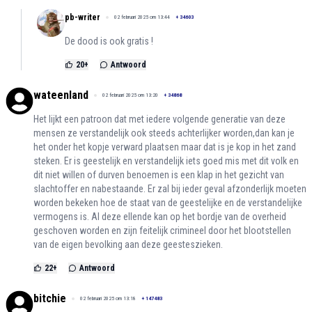
pb-writer
02 februari 2025 om 13:44
+
34603
De dood is ook gratis !
20
+
Antwoord
wateenland
02 februari 2025 om 13:20
+
34868
Het lijkt een patroon dat met iedere volgende generatie van deze
mensen ze verstandelijk ook steeds achterlijker worden,dan kan je
het onder het kopje verward plaatsen maar dat is je kop in het zand
steken. Er is geestelijk en verstandelijk iets goed mis met dit volk en
dit niet willen of durven benoemen is een klap in het gezicht van
slachtoffer en nabestaande. Er zal bij ieder geval afzonderlijk moeten
worden bekeken hoe de staat van de geestelijke en de verstandelijke
vermogens is. Al deze ellende kan op het bordje van de overheid
geschoven worden en zijn feitelijk crimineel door het blootstellen
van de eigen bevolking aan deze geesteszieken.
22
+
Antwoord
bitchie
02 februari 2025 om 13:18
+
147483