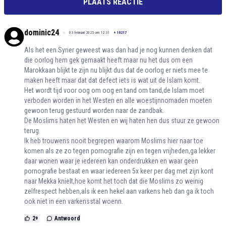
PLAATS REACTIE
dominic24
03 februari 2025 om 12:31
+
10217
Als het een Syrier geweest was dan had je nog kunnen denken dat
die oorlog hem gek gemaakt heeft maar nu het dus om een
Marokkaan blijkt te zijn nu blijkt dus dat de oorlog er niets mee te
maken heeft maar dat dat defect iets is wat uit de Islam komt.
Het wordt tijd voor oog om oog en tand om tand,de Islam moet
verboden worden in het Westen en alle woestijnnomaden moeten
gewoon terug gestuurd worden naar de zandbak.
De Moslims haten het Westen en wij haten hen dus stuur ze gewoon
terug.
Ik heb trouwens nooit begrepen waarom Moslims hier naar toe
komen als ze zo tegen pornografie zijn en tegen vrijheden,ga lekker
daar wonen waar je iedereen kan onderdrukken en waar geen
pornografie bestaat en waar iedereen 5x keer per dag met zijn kont
naar Mekka knielt,hoe komt het toch dat die Moslims zo weinig
zelfrespect hebben,als ik een hekel aan varkens heb dan ga ik toch
ook niet in een varkensstal woenn.
2
+
Antwoord