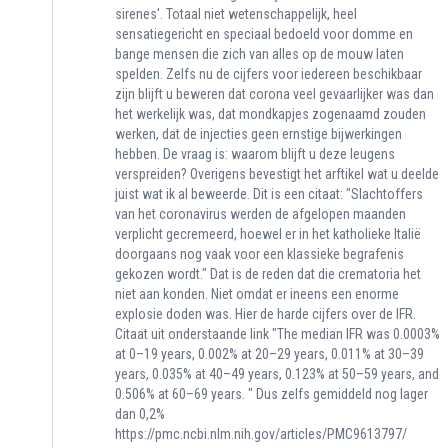
sirenes'. Totaal niet wetenschappelijk, heel
sensatiegericht en speciaal bedoeld voor domme en
bange mensen die zich van alles op de mouw laten
spelden. Zelfs nu de cijfers voor iedereen beschikbaar
zijn blijft u beweren dat corona veel gevaarlijker was dan
het werkelijk was, dat mondkapjes zogenaamd zouden
werken, dat de injecties geen ernstige bijwerkingen
hebben. De vraag is: waarom blijft u deze leugens
verspreiden? Overigens bevestigt het arftikel wat u deelde
juist wat ik al beweerde. Dit is een citaat: "Slachtoffers
van het coronavirus werden de afgelopen maanden
verplicht gecremeerd, hoewel er in het katholieke Italië
doorgaans nog vaak voor een klassieke begrafenis
gekozen wordt." Dat is de reden dat die crematoria het
niet aan konden. Niet omdat er ineens een enorme
explosie doden was. Hier de harde cijfers over de IFR.
Citaat uit onderstaande link "The median IFR was 0.0003%
at 0–19 years, 0.002% at 20–29 years, 0.011% at 30–39
years, 0.035% at 40–49 years, 0.123% at 50–59 years, and
0.506% at 60–69 years. " Dus zelfs gemiddeld nog lager
dan 0,2%
https://pmc.ncbi.nlm.nih.gov/articles/PMC9613797/