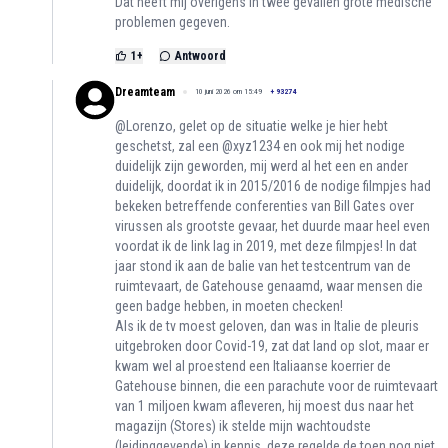
Dat heeft mij overigens in twee gevallen grote medische
problemen gegeven.
1
+
Antwoord
Dreamteam
10 juni 2026 om 15:49
+
93274
@Lorenzo, gelet op de situatie welke je hier hebt
geschetst, zal een @xyz1234 en ook mij het nodige
duidelijk zijn geworden, mij werd al het een en ander
duidelijk, doordat ik in 2015/2016 de nodige filmpjes had
bekeken betreffende conferenties van Bill Gates over
virussen als grootste gevaar, het duurde maar heel even
voordat ik de link lag in 2019, met deze filmpjes! In dat
jaar stond ik aan de balie van het testcentrum van de
ruimtevaart, de Gatehouse genaamd, waar mensen die
geen badge hebben, in moeten checken!
Als ik de tv moest geloven, dan was in Italie de pleuris
uitgebroken door Covid-19, zat dat land op slot, maar er
kwam wel al proestend een Italiaanse koerrier de
Gatehouse binnen, die een parachute voor de ruimtevaart
van 1 miljoen kwam afleveren, hij moest dus naar het
magazijn (Stores) ik stelde mijn wachtoudste
(leidinggevende) in kennis, deze regelde de toen nog niet