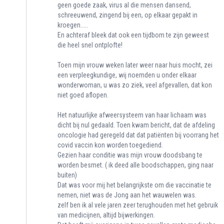
geen goede zaak, virus al die mensen dansend,
schreeuwend, zingend bij een, op elkaar gepakt in
kroegen.....
En achteraf bleek dat ook een tijdbom te zijn geweest
die heel snel ontplofte!
Toen mijn vrouw weken later weer naar huis mocht, zei
een verpleegkundige, wij noemden u onder elkaar
wonderwoman, u was zo ziek, veel afgevallen, dat kon
niet goed aflopen.
Het natuurlijke afweersysteem van haar lichaam was
dicht bij nul gedaald. Toen kwam bericht, dat de afdeling
oncologie had geregeld dat dat patiënten bij voorrang het
covid vaccin kon worden toegediend.
Gezien haar conditie was mijn vrouw doodsbang te
worden besmet. ( ik deed alle boodschappen, ging naar
buiten)
Dat was voor mij het belangrijkste om die vaccinatie te
nemen, niet was de Jong aan het wauwelen was.
zelf ben ik al vele jaren zeer terughouden met het gebruik
van medicijnen, altijd bijwerkingen.