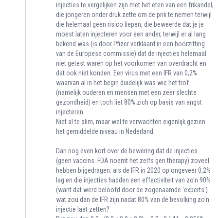
injecties te vergelijken zijn met het eten van een frikandel,
die jongeren onder druk zette om de prik te nemen terwijl
die helemaal geen risico liepen, die beweerde dat je je
moest laten injecteren voor een ander, terwijl er al lang
bekend was (is door Pfizer verklaard in een hoorzitting
van de Europese commissie) dat de injecties helemaal
niet getest waren op het voorkomen van overdracht en
dat ook niet konden. Een virus met een IFR van 0,2%
waarvan al in het begin duidelijk was wie het trof
(namelijk ouderen en mensen met een zeer slechte
gezondheid) en toch liet 80% zich op basis van angst
injecteren.
Niet al te slim, maar wel te verwachten eigenlijk gezien
het gemiddelde niveau in Nederland.
Dan nog even kort over de bewering dat de injecties
(geen vaccins. FDA noemt het zelfs gen therapy) zoveel
hebben bijgedragen: als de IFR in 2020 op ongeveer 0,2%
lag en die injecties hadden een effectiviteit van zo'n 90%
(want dat werd beloofd door de zogenaamde 'experts')
wat zou dan de IFR zijn nadat 80% van de bevolking zo'n
injectie laat zetten?