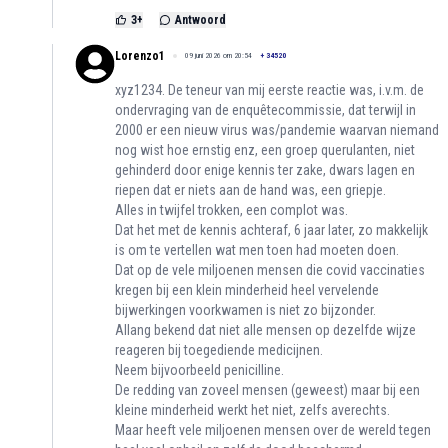
3
+
Antwoord
Lorenzo1
09 juni 2026 om 20:54
+
34520
xyz1234. De teneur van mij eerste reactie was, i.v.m. de
ondervraging van de enquêtecommissie, dat terwijl in
2000 er een nieuw virus was/pandemie waarvan niemand
nog wist hoe ernstig enz, een groep querulanten, niet
gehinderd door enige kennis ter zake, dwars lagen en
riepen dat er niets aan de hand was, een griepje.
Alles in twijfel trokken, een complot was.
Dat het met de kennis achteraf, 6 jaar later, zo makkelijk
is om te vertellen wat men toen had moeten doen.
Dat op de vele miljoenen mensen die covid vaccinaties
kregen bij een klein minderheid heel vervelende
bijwerkingen voorkwamen is niet zo bijzonder.
Allang bekend dat niet alle mensen op dezelfde wijze
reageren bij toegediende medicijnen.
Neem bijvoorbeeld penicilline.
De redding van zoveel mensen (geweest) maar bij een
kleine minderheid werkt het niet, zelfs averechts.
Maar heeft vele miljoenen mensen over de wereld tegen