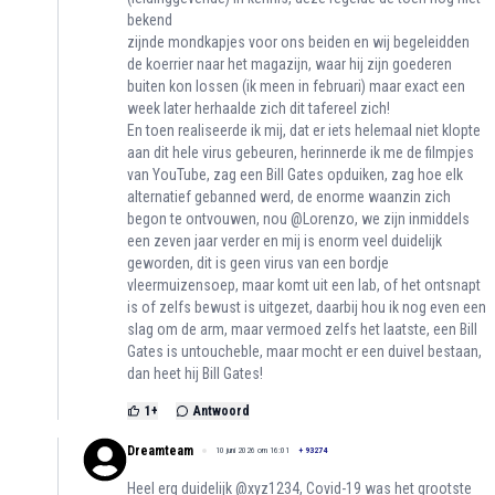
bekend
zijnde mondkapjes voor ons beiden en wij begeleidden
de koerrier naar het magazijn, waar hij zijn goederen
buiten kon lossen (ik meen in februari) maar exact een
week later herhaalde zich dit tafereel zich!
En toen realiseerde ik mij, dat er iets helemaal niet klopte
aan dit hele virus gebeuren, herinnerde ik me de filmpjes
van YouTube, zag een Bill Gates opduiken, zag hoe elk
alternatief gebanned werd, de enorme waanzin zich
begon te ontvouwen, nou @Lorenzo, we zijn inmiddels
een zeven jaar verder en mij is enorm veel duidelijk
geworden, dit is geen virus van een bordje
vleermuizensoep, maar komt uit een lab, of het ontsnapt
is of zelfs bewust is uitgezet, daarbij hou ik nog even een
slag om de arm, maar vermoed zelfs het laatste, een Bill
Gates is untoucheble, maar mocht er een duivel bestaan,
dan heet hij Bill Gates!
1
+
Antwoord
Dreamteam
10 juni 2026 om 16:01
+
93274
Heel erg duidelijk @xyz1234, Covid-19 was het grootste