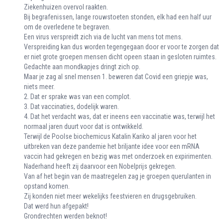
Ziekenhuizen overvol raakten.
Bij begrafenissen, lange rouwstoeten stonden, elk had een half uur
om de overledene te begraven.
Een virus verspreidt zich via de lucht van mens tot mens.
Verspreiding kan dus worden tegengegaan door er voor te zorgen dat
er niet grote groepen mensen dicht opeen staan in gesloten ruimtes.
Gedachte aan mondkapjes dringt zich op.
Maar je zag al snel mensen 1. beweren dat Covid een griepje was,
niets meer.
2. Dat er sprake was van een complot.
3. Dat vaccinaties, dodelijk waren.
4. Dat het verdacht was, dat er ineens een vaccinatie was, terwijl het
normaal jaren duurt voor dat is ontwikkeld.
Terwijl de Poolse biochemicus Katalin Kariko al jaren voor het
uitbreken van deze pandemie het briljante idee voor een mRNA
vaccin had gekregen en bezig was met onderzoek en expirimenten.
Naderhand heeft zij daarvoor een Nobelprijs gekregen.
Van af het begin van de maatregelen zag je groepen querulanten in
opstand komen.
Zij konden niet meer wekelijks feestvieren en drugsgebruiken.
Dat werd hun afgepakt!
Grondrechten werden beknot!