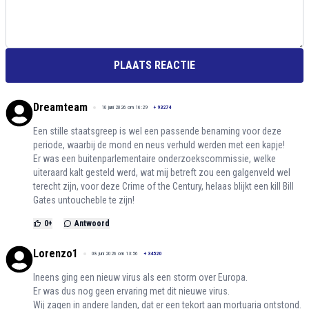
PLAATS REACTIE
Dreamteam
10 juni 2026 om 16:29
+
93274
Een stille staatsgreep is wel een passende benaming voor deze
periode, waarbij de mond en neus verhuld werden met een kapje!
Er was een buitenparlementaire onderzoekscommissie, welke
uiteraard kalt gesteld werd, wat mij betreft zou een galgenveld wel
terecht zijn, voor deze Crime of the Century, helaas blijkt een kill Bill
Gates untoucheble te zijn!
0
+
Antwoord
Lorenzo1
08 juni 2026 om 13:56
+
34520
Ineens ging een nieuw virus als een storm over Europa.
Er was dus nog geen ervaring met dit nieuwe virus.
Wij zagen in andere landen, dat er een tekort aan mortuaria ontstond.