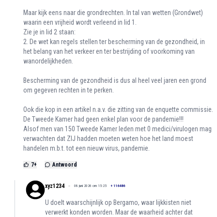
Maar kijk eens naar die grondrechten. In tal van wetten (Grondwet)
waarin een vrijheid wordt verleend in lid 1.
Zie je in lid 2 staan:
2. De wet kan regels stellen ter bescherming van de gezondheid, in
het belang van het verkeer en ter bestrijding of voorkoming van
wanordelijkheden.
Bescherming van de gezondheid is dus al heel veel jaren een grond
om gegeven rechten in te perken.
Ook die kop in een artikel n.a.v. die zitting van de enquette commissie.
De Tweede Kamer had geen enkel plan voor de pandemie!!!
Alsof men van 150 Tweede Kamer leden met 0 medici/virulogen mag
verwachten dat ZIJ hadden moeten weten hoe het land moest
handelen m.b.t. tot een nieuw virus, pandemie.
7
+
Antwoord
xyz1234
08 juni 2026 om 15:25
+
116486
U doelt waarschijnlijk op Bergamo, waar lijkkisten niet
verwerkt konden worden. Maar de waarheid achter dat