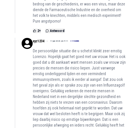
bedrog van de geschiedenis, er was een virus, maar deze
diende de Farmaceutische Industrie en de overheid om
het volk te knechten, middels een medisch experiment!
Pure angstporno!
2
+
Antwoord
xyz1234
11 juni 2026 om 9:11
+
116486
De persoonlijke situatie die u schetst klinkt zeer ernstig
Lorenzo. Hopelijk gaat het goed met uw vrouw. Het is ook
goed dat u dit aankaart want mensen zoals uw vrouw zijn
precies de mensen die risico liepen. Juist vanwege
ernstig onderliggend lijden en een verminderd
immuunsysteem, zoals ik eerder al aangaf. Dat zou ook
het geval zijn als er sprake zou zijn van een Influenzagolf
overigens. Gelukkig verkeren de meeste mensen in
Nederland niet in een dergelijke slechte gezondheid en
hebben zij niets te vrezen van een coronavirus. Daarom
hoefden zij ook helemaal niet geprikt te worden. Dat uw
vrouw dat wel besloten heeft is te begrijpen. Maar ook zij
liep daarbij risico op ernstige bijwerkingen. Dat is een
persoonlijke afweging en ieders recht. Gelukkig heeft het