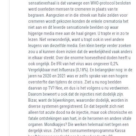
sensatieverhaal is dat vanwege een WHO-protocol besloten
werd overleden mensen te cremeren in plaats van te
begraven. Aangezien er in die streek van Italie zelden voor
cremeren wordt gekozen konden de enkele crematoria het
niet aan en dit leverde sensationele beelden op waar
hijgerige media mee aan de haal gingen. U trapte er in zo te
lezen. Niet verwonderlijk, want u trapt ook in veel andere
leugens van diezelfde media. Een klein beetje verder zoeken
zou u al kunnen doen inzien dat de werkelijkheid vaak anders
in elkaar steekt. Over die enorme hoeveelheid doden heeft u
ook ongelijk. De IFR van het virus was ongeveer 0,2%.
Vergelijkbaar met Influenza (0,18%). En belangrijker nog: in de
jaren na 2020 en 2021 was er zelfs sprake van een hogere
oversterfte dan tijdens de crisis. Ziet u nu nog beelden
daarvan op TV? Nee, en dus is het volgens u nu verdwenen.
Daarom beweert u ook dat de injecties niet dodelijk zijn.
Bizar, want de bijwerkingen, waaronder dodelijk, worden in
diverse systemen geregistreerd. En dat beperkt zich niet
alleen tot acute dood na de injectie, maar ook chronische en
fatale ontstekingen aan hart, in de hersenen en andere vitale
organen. Mondkapjes? Die werken helemaal niet tegen een
dergelijk virus. Zelfs het consumentenprogramma Kassa