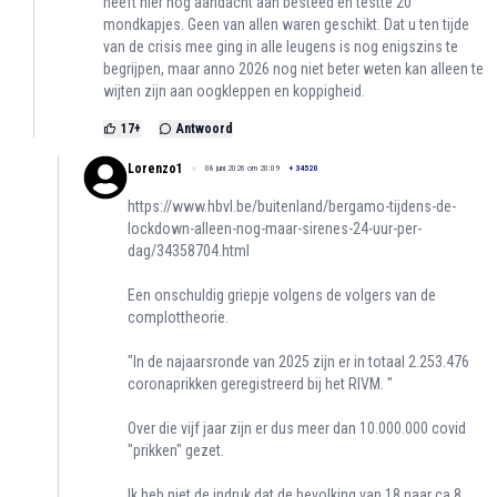
heeft hier nog aandacht aan besteed en testte 20
mondkapjes. Geen van allen waren geschikt. Dat u ten tijde
van de crisis mee ging in alle leugens is nog enigszins te
begrijpen, maar anno 2026 nog niet beter weten kan alleen te
wijten zijn aan oogkleppen en koppigheid.
17
+
Antwoord
Lorenzo1
08 juni 2026 om 20:09
+
34520
https://www.hbvl.be/buitenland/bergamo-tijdens-de-
lockdown-alleen-nog-maar-sirenes-24-uur-per-
dag/34358704.html
Een onschuldig griepje volgens de volgers van de
complottheorie.
"In de najaarsronde van 2025 zijn er in totaal 2.253.476
coronaprikken geregistreerd bij het RIVM. "
Over die vijf jaar zijn er dus meer dan 10.000.000 covid
"prikken" gezet.
Ik heb niet de indruk dat de bevolking van 18 naar ca 8