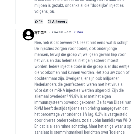
miljoen is gezakt, ondanks al die "dodelijke" injecties
volgens jou.
1
+
Antwoord
xyz1234
09 juni 2026 om 9:39
+
116486
Nee, heb ik dat beweerd? U leest niet eens wat ik schrijf.
De injecties zorgen voor doden, ook onder jonge
mensen, terwijl die groep vrijwel geen gevaar liep voor
het virus en dus helemaal niet geinjecteerd moest
worden. Iedere injectie dode in die groep is er dus eentje
die voorkomen had kunnen worden. Het zou uw zoon of
dochter maar zijn. Overigens, er zijn ook miljoenen
Nederlanders die geïnfecteerd waren met het virus al
vóór dat de mRNA injecties werden uitgerold. Zijn die
allemaal overleden? 99,8% is er met het eigen
immuunsysteem bovenop gekomen. Zelfs van Dissel van
RIVM heeft destijds tijdens een briefing aangegeven dat
het percentage ver onder de 1% lag. 0,2% is vastgesteld
door diverse onderzoekers, zoals John Iannidis van WHO.
En dat is al een ruime schatting. Maar het enige waar u op
aanslaat is stemmingmakerij berichten over 'loeiende