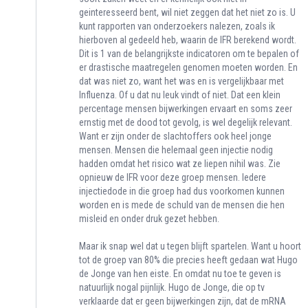
geinteresseerd bent, wil niet zeggen dat het niet zo is. U
kunt rapporten van onderzoekers nalezen, zoals ik
hierboven al gedeeld heb, waarin de IFR berekend wordt.
Dit is 1 van de belangrijkste indicatoren om te bepalen of
er drastische maatregelen genomen moeten worden. En
dat was niet zo, want het was en is vergelijkbaar met
Influenza. Of u dat nu leuk vindt of niet. Dat een klein
percentage mensen bijwerkingen ervaart en soms zeer
ernstig met de dood tot gevolg, is wel degelijk relevant.
Want er zijn onder de slachtoffers ook heel jonge
mensen. Mensen die helemaal geen injectie nodig
hadden omdat het risico wat ze liepen nihil was. Zie
opnieuw de IFR voor deze groep mensen. Iedere
injectiedode in die groep had dus voorkomen kunnen
worden en is mede de schuld van de mensen die hen
misleid en onder druk gezet hebben.
Maar ik snap wel dat u tegen blijft spartelen. Want u hoort
tot de groep van 80% die precies heeft gedaan wat Hugo
de Jonge van hen eiste. En omdat nu toe te geven is
natuurlijk nogal pijnlijk. Hugo de Jonge, die op tv
verklaarde dat er geen bijwerkingen zijn, dat de mRNA