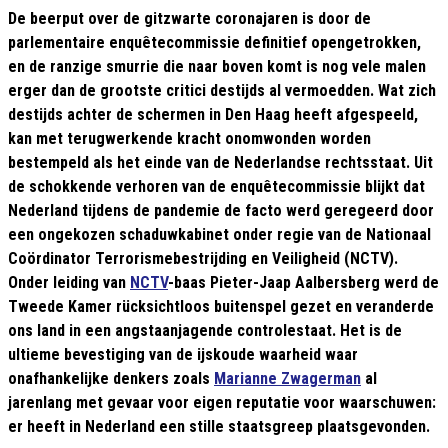
De beerput over de gitzwarte coronajaren is door de
parlementaire enquêtecommissie definitief opengetrokken,
en de ranzige smurrie die naar boven komt is nog vele malen
erger dan de grootste critici destijds al vermoedden. Wat zich
destijds achter de schermen in Den Haag heeft afgespeeld,
kan met terugwerkende kracht onomwonden worden
bestempeld als het einde van de Nederlandse rechtsstaat. Uit
de schokkende verhoren van de enquêtecommissie blijkt dat
Nederland tijdens de pandemie de facto werd geregeerd door
een ongekozen schaduwkabinet onder regie van de Nationaal
Coördinator Terrorismebestrijding en Veiligheid (NCTV).
Onder leiding van
NCTV
-baas Pieter-Jaap Aalbersberg werd de
Tweede Kamer rücksichtloos buitenspel gezet en veranderde
ons land in een angstaanjagende controlestaat. Het is de
ultieme bevestiging van de ijskoude waarheid waar
onafhankelijke denkers zoals
Marianne Zwagerman
al
jarenlang met gevaar voor eigen reputatie voor waarschuwen:
er heeft in Nederland een stille staatsgreep plaatsgevonden.