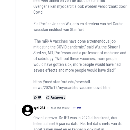
heel veel onheil en zelf de dood beschermd.
Overigens kan myocarditis ook worden veroorzaakt door
Covid.
Zie Prof.dr. Joseph Wu, arts en directeur van het Cardio
vasculair instituut van Stanford.
“The mRNA vaccines have done a tremendous job
mitigating the COVID pandemic,” said Wu, the Simon H.
Stertzer, MD, Professor and a professor of medicine and
of radiology. “Without these vaccines, more people
would have gotten sick, more people would have had
severe effects and more people would have died.”
https://med.stanford.edu/news/all-
news/2025/12/myocarditis-vaccine-covid.html
0
+
Antwoord
xyz1234
09 juni 2026 om 23:31
+
116486
Onzin Lorenzo. De IFR was in 2020 al berekend, dus
helemaal niet 6 jaar na dato. Het feit dat u niets van dit
soort zaken weet en er kennelijk ook niet in