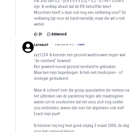
Dat zou dan 0,2 - (0,8 x 0,9 x 0,2) = 0,2 - 0,144 = 0,056%
zijn. Ik verklap alvast dat de IFR hetzelfde bleef.
Misschien heeft u daar ook nog een verklaring voor? De
verklaring ligt voor de hand namelijk, maar die wil u niet
weten.
2
+
Antwoord
Lorenzo1
10 juni 2026 om 13:21
+
34520
xyz1234. Ik koester een gezond wantrouwen tegen wat
"de overheid" beweert.
Ben gewend vooral gezond verstand te gebruiken.
Maar ken mijn beperkingen. Ik heb niet medicijnen - of
virologie gestudeerd.
Maar ik schreef over die groep querulanten die meteen na
het uitbreken van de pandemie tegen alle maatregelen
waren om te voorkomen dat het virus zich nog sneller
zou verbreiden, waren dat over het algemeen ook niet!
Exact mijn punt!
Ik herinner mij nog heel goed vrijdag 3 maart 2000, de dag
voor het carnaval begon.