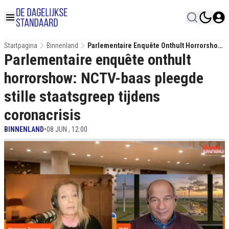
Startpagina
Binnenland
Parlementaire Enquête Onthult Horrorshow:
Parlementaire enquête onthult
NCTV-Baas Pleegde Stille Staatsgreep
Tijdens Coronacrisis
horrorshow: NCTV-baas pleegde
stille staatsgreep tijdens
coronacrisis
BINNENLAND
•
08 JUN , 12:00