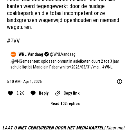
kanten werd tegengewerkt door de huidige 
coalitiepartijen die totaal incompetent onze 
landsgrenzen wagenwijd openhouden en niemand 
wegsturen. 

#PVV
WNL Vandaag
@
WNLVandaag
.
@VNGemeenten
: oplossen onrust in asielketen duurt 2 tot 3 jaar, 
schuld ligt bij Marjolein Faber 
wnl.tv/2026/03/31/vng…
#WNL
5:10 AM · Apr 1, 2026
3.2K
Reply
Copy link
Read 102 replies
LAAT U NIET CENSUREREN DOOR HET MEDIAKARTEL!
Klaar met