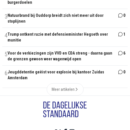
burgerdoelen
3
Natuurbrand bij Ouddorp breidt zich niet meer uit door
0
stoplijnen
4
Trump ontkent ruzie met defensieminister Hegseth over
1
munitie
5
Voor de verkiezingen zijn VVD en CDA streng - daarna gaan
6
de grenzen gewoon weer wagenwijd open
6
Jeugddetentie geëist voor explosie bij kantoor Zuidas
0
Amsterdam
Meer artikelen