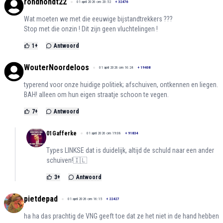
rondhondt22
01 april 2026 om 20:52
+
32476
Wat moeten we met die eeuwige bijstandtrekkers ???
Stop met die onzin ! Dit zijn geen vluchtelingen !
1
+
Antwoord
WouterNoordeloos
01 april 2026 om 16:24
+
19408
typerend voor onze huidige politiek; afschuiven, ontkennen en liegen.
BAH! alleen om hun eigen straatje schoon te vegen.
7
+
Antwoord
01Gafferke
01 april 2026 om 19:08
+
91834
Types LINKSE dat is duidelijk, altijd de schuld naar een ander
schuiven!🇮🇱
3
+
Antwoord
pietdepad
01 april 2026 om 16:15
+
22427
ha ha das prachtig de VNG geeft toe dat ze het niet in de hand hebben