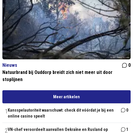
Nieuws
0
Natuurbrand bij Ouddorp breidt zich niet meer uit door
stoplijnen
Meer artikelen
1
Kansspelautoriteit waarschuwt: check dit vóórdat je bij een
0
online casino speelt
2
VN-chef veroordeelt aanvallen Oekraïne en Rusland op
1