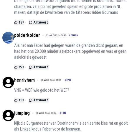
De enige die verantwoordelijkheid moet nemen is Boumans, moreel
chanteren, vals op het geweten spelen en grote problemen in NL
maken, dat zijn de kwaliteiten van de fatsoens ridder Boumans
17
+
Antwoord
polderkolder
01 april 2026 om 14:45
+
231056
Als het aan Faber had gelegen waren de grenzen dicht gegaan, en
had het ons 20.000 minder asielzoekers opgeleverd en was er geen
asielcrisis geweest.
27
+
Antwoord
henrivham
01 april 2026 om 14:25
+
63700
VNG = WEF, wie geloofd het WEF?
13
+
Antwoord
jumping
01 april 2026 om 13:46
+
31382
Kijk die Burgemeester van Doetinchem is een eerste klas rat en gooit
als Linkse kneus Faber voor de leeuwen.