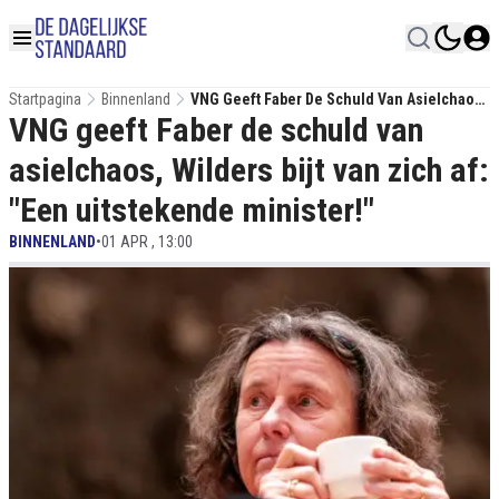
Startpagina
Binnenland
VNG Geeft Faber De Schuld Van Asielchaos,
VNG geeft Faber de schuld van
Wilders Bijt Van Zich Af: "Een Uitstekende
Minister!"
asielchaos, Wilders bijt van zich af:
"Een uitstekende minister!"
BINNENLAND
•
01 APR , 13:00