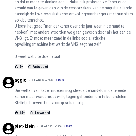
en dat is mede te danken aan u. Natuurlijk proberen ze Faber er de
schuld van te geven dan zijn de veroorzakers van de migratie ellende
namelijk de links socialistische omvokingsaanhangers met hun stem
volk buitenschot.
U leest het goed "men denkt het over drie jaar weer in de hand te
hebben", met andere woorden we gaan gewoon door als het aan de
VNG ligt. Er moet meer zand in de links socialistische
opvolkingsmachine het werkt de VNG zegt het zelf.
U weet wat u te doen staat
7
+
Antwoord
aggie
01 april 2026 om 15:36
+
17692
Die wetten van Faber moeten nog steeds behandeld in de tweede
kamer maar wordt moedwillig tegen gehouden om te behandelen.
Stelletje boeven. Cda voorop schandalig
15
+
Antwoord
piet-klein
01 april 2026 om 15:06
+
22525