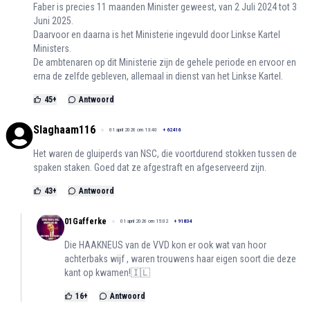
Faber is precies 11 maanden Minister geweest, van 2 Juli 2024 tot 3
Juni 2025.
Daarvoor en daarna is het Ministerie ingevuld door Linkse Kartel
Ministers.
De ambtenaren op dit Ministerie zijn de gehele periode en ervoor en
erna de zelfde gebleven, allemaal in dienst van het Linkse Kartel.
45
+
Antwoord
Slaghaam116
01 april 2026 om 13:40
+
62416
Het waren de gluiperds van NSC, die voortdurend stokken tussen de
spaken staken. Goed dat ze afgestraft en afgeserveerd zijn.
43
+
Antwoord
01Gafferke
01 april 2026 om 15:02
+
91834
Die HAAKNEUS van de VVD kon er ook wat van hoor
achterbaks wijf , waren trouwens haar eigen soort die deze
kant op kwamen!🇮🇱
16
+
Antwoord