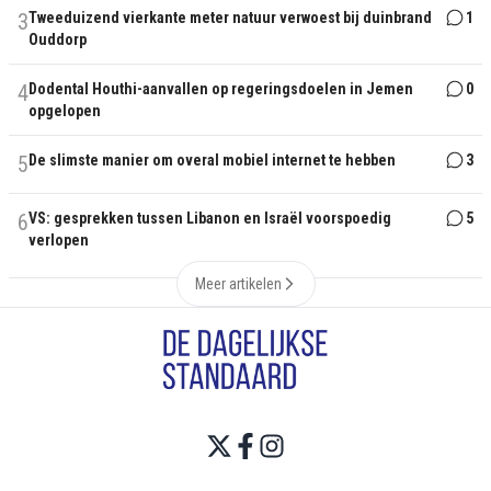
3
Tweeduizend vierkante meter natuur verwoest bij duinbrand
1
Ouddorp
4
Dodental Houthi-aanvallen op regeringsdoelen in Jemen
0
opgelopen
5
De slimste manier om overal mobiel internet te hebben
3
6
VS: gesprekken tussen Libanon en Israël voorspoedig
5
verlopen
Meer artikelen