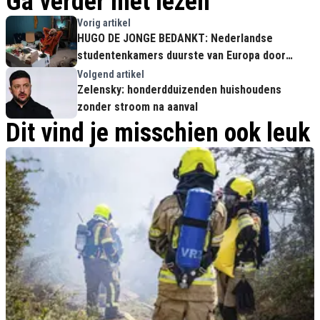
Ga verder met lezen
Vorig artikel
HUGO DE JONGE BEDANKT: Nederlandse
studentenkamers duurste van Europa door
wanbeleid!
Volgend artikel
Zelensky: honderdduizenden huishoudens
zonder stroom na aanval
Dit vind je misschien ook leuk