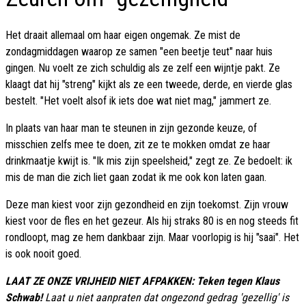
Het draait allemaal om haar eigen ongemak. Ze mist de
zondagmiddagen waarop ze samen "een beetje teut" naar huis
gingen. Nu voelt ze zich schuldig als ze zelf een wijntje pakt. Ze
klaagt dat hij "streng" kijkt als ze een tweede, derde, en vierde glas
bestelt. "Het voelt alsof ik iets doe wat niet mag," jammert ze.
In plaats van haar man te steunen in zijn gezonde keuze, of
misschien zelfs mee te doen, zit ze te mokken omdat ze haar
drinkmaatje kwijt is. "Ik mis zijn speelsheid," zegt ze. Ze bedoelt: ik
mis de man die zich liet gaan zodat ik me ook kon laten gaan.
Deze man kiest voor zijn gezondheid en zijn toekomst. Zijn vrouw
kiest voor de fles en het gezeur. Als hij straks 80 is en nog steeds fit
rondloopt, mag ze hem dankbaar zijn. Maar voorlopig is hij "saai". Het
is ook nooit goed.
LAAT ZE ONZE VRIJHEID NIET AFPAKKEN: Teken tegen Klaus
Schwab!
Laat u niet aanpraten dat ongezond gedrag 'gezellig' is