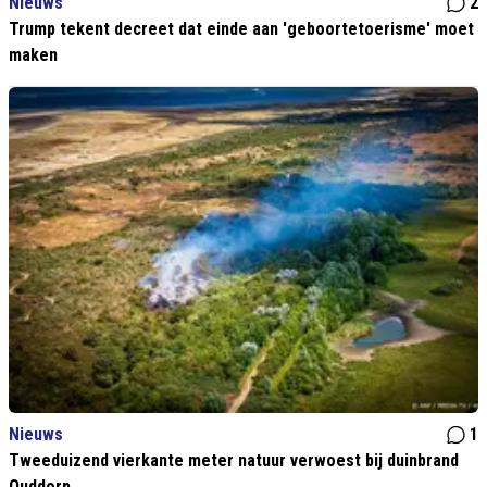
Nieuws
2
Trump tekent decreet dat einde aan 'geboortetoerisme' moet
maken
Nieuws
1
Tweeduizend vierkante meter natuur verwoest bij duinbrand
Ouddorp