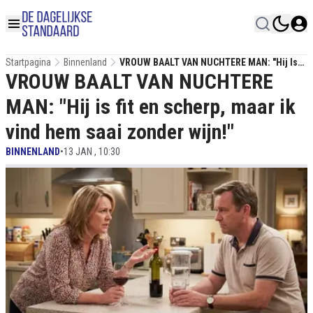
Startpagina
Binnenland
VROUW BAALT VAN NUCHTERE MAN: "Hij Is
VROUW BAALT VAN NUCHTERE
Fit En Scherp, Maar Ik Vind Hem Saai Zonder
Wijn!"
MAN: "Hij is fit en scherp, maar ik
vind hem saai zonder wijn!"
BINNENLAND
•
13 JAN , 10:30