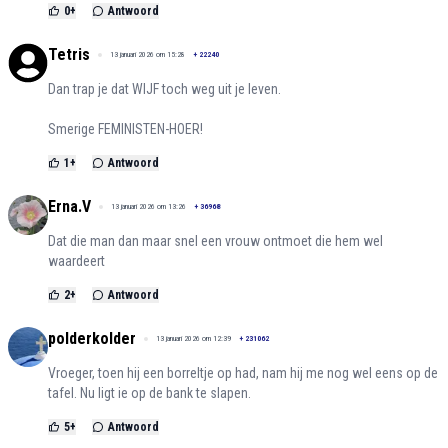
0
+
Antwoord
Tetris
13 januari 2026 om 15:28
+
22240
Dan trap je dat WIJF toch weg uit je leven.
Smerige FEMINISTEN-HOER!
1
+
Antwoord
Erna.V
13 januari 2026 om 13:26
+
36968
Dat die man dan maar snel een vrouw ontmoet die hem wel
waardeert
2
+
Antwoord
polderkolder
13 januari 2026 om 12:39
+
231062
Vroeger, toen hij een borreltje op had, nam hij me nog wel eens op de
tafel. Nu ligt ie op de bank te slapen.
5
+
Antwoord