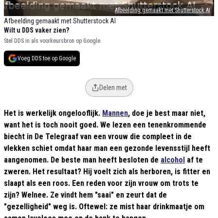
Afbeelding gemaakt met Shutterstock AI
Afbeelding gemaakt met Shutterstock AI
Wilt u DDS vaker zien?
Stel DDS in als voorkeursbron op Google.
Voeg DDS toe op Google
Delen met
Het is werkelijk ongelooflijk.
Mannen
, doe je best maar niet,
want het is toch nooit goed. We lezen een tenenkrommende
biecht in De Telegraaf van een vrouw die compleet in de
vlekken schiet omdat haar man een gezonde levensstijl heeft
aangenomen. De beste man heeft besloten de
alcohol
af te
zweren. Het resultaat? Hij voelt zich als herboren, is fitter en
slaapt als een roos. Een reden voor zijn vrouw om trots te
zijn? Welnee. Ze vindt hem "saai" en zeurt dat de
"gezelligheid" weg is. Oftewel: ze mist haar drinkmaatje om