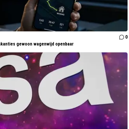
0
 vakanties gewoon wagenwijd openbaar