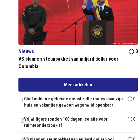
Nieuws
0
VS plannen steunpakket van miljard dollar voor
Colombia
Meer artikelen
1
Chef militaire geheime dienst zette routes naar zijn
0
huis en vakanties gewoon wagenwijd openbaar
2
Vrijwilligers ronden 100 dagen isolatie voor
0
ruimteonderzoek af
VS plannen steunpakket van miljard dollar voor
0