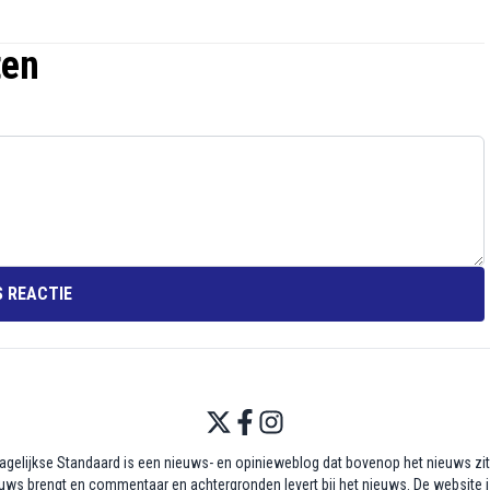
ten
 REACTIE
agelijkse Standaard is een nieuws- en opinieweblog dat bovenop het nieuws zit,
uws brengt en commentaar en achtergronden levert bij het nieuws. De website i