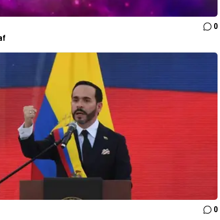
0
af
0