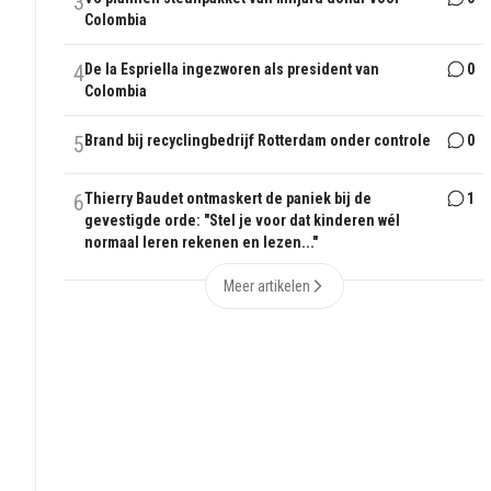
3
Colombia
4
De la Espriella ingezworen als president van
0
Colombia
5
Brand bij recyclingbedrijf Rotterdam onder controle
0
6
Thierry Baudet ontmaskert de paniek bij de
1
gevestigde orde: "Stel je voor dat kinderen wél
normaal leren rekenen en lezen..."
Meer artikelen