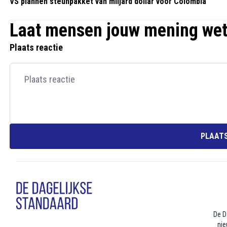
VS plannen steunpakket van miljard dollar voor Colombia
Laat mensen jouw mening we
Plaats reactie
PLAATS
De D
nie