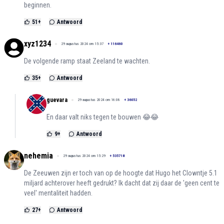
beginnen.
51
+
Antwoord
xyz1234
29 augustus 2024 om 15:37
+
116460
De volgende ramp staat Zeeland te wachten.
35
+
Antwoord
guevara
29 augustus 2024 om 16:08
+
36052
En daar valt niks tegen te bouwen 😂😂
9
+
Antwoord
nehemia
29 augustus 2024 om 15:29
+
535718
De Zeeuwen zijn er toch van op de hoogte dat Hugo het Clowntje 5.1
miljard achterover heeft gedrukt? Ik dacht dat zij daar de 'geen cent te
veel' mentaliteit hadden.
27
+
Antwoord