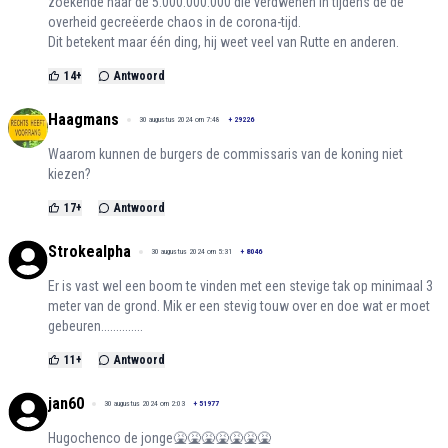
zoekende naar de 5.000.000.000 die verdwenen in tijdens de de
overheid gecreëerde chaos in de corona-tijd.
Dit betekent maar één ding, hij weet veel van Rutte en anderen.
14
+
Antwoord
Haagmans
30 augustus 2024 om 7:48
+
29226
Waarom kunnen de burgers de commissaris van de koning niet
kiezen?
17
+
Antwoord
Strokealpha
30 augustus 2024 om 5:31
+
8046
Er is vast wel een boom te vinden met een stevige tak op minimaal 3
meter van de grond. Mik er een stevig touw over en doe wat er moet
gebeuren..............
11
+
Antwoord
jan60
30 augustus 2024 om 2:03
+
51977
Hugochenco de jonge🤮🤮🤮🤮🤮🤮🤮