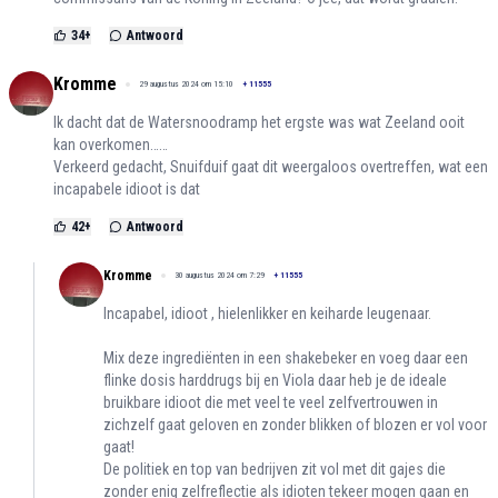
34
+
Antwoord
Kromme
29 augustus 2024 om 15:10
+
11555
Ik dacht dat de Watersnoodramp het ergste was wat Zeeland ooit
kan overkomen……
Verkeerd gedacht, Snuifduif gaat dit weergaloos overtreffen, wat een
incapabele idioot is dat
42
+
Antwoord
Kromme
30 augustus 2024 om 7:29
+
11555
Incapabel, idioot , hielenlikker en keiharde leugenaar.
Mix deze ingrediënten in een shakebeker en voeg daar een
flinke dosis harddrugs bij en Viola daar heb je de ideale
bruikbare idioot die met veel te veel zelfvertrouwen in
zichzelf gaat geloven en zonder blikken of blozen er vol voor
gaat!
De politiek en top van bedrijven zit vol met dit gajes die
zonder enig zelfreflectie als idioten tekeer mogen gaan en