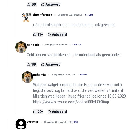
20
+
Antwoord
dumbfarmer
29 augustus 2024 om 20:06
+
112695
of als brokkenpiloot.. dan doet ie het ook geweldig.
11
+
Antwoord
nehemia
29 augustus 2024 om 20:16
+
535718
Geld achterover drukken kan die inderdaad als geen ander.
18
+
Antwoord
nehemia
29 augustus 2024 om 20:19
+
535718
Wat een walgelijk mannetje die Hugo. in deze videoclip
liegt die ook nog keihard over die verdwenen 5.1 miljard
Milarden weg liegen - hugo frikandel de jonge 10-03-2023
https://www.bitchute.com/video/l00kdB0K0agi
20
+
Antwoord
xyz1234
30 augustus 2024 om 7:34
+
116460