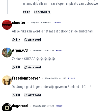
uiteindelijk alleen maar slopen in plaats van opbouwen
5
+
Antwoord
shooter
29 augustus 2024 om 15:10
+
124900
Als je niks kan word je het meest beloond in de ambtenarij.
31
+
Antwoord
Arjen.v73
29 augustus 2024 om 15:09
+
49885
Zeeland.SUKSES😭😭😭😭😭
19
+
Antwoord
Freedomforever
29 augustus 2024 om 15:03
+
184983
De Jonge gaat lager onderwijs geven in Zeeland....LOL....!
18
+
Antwoord
dageraad
29 augustus 2024 om 15:02
+
77228