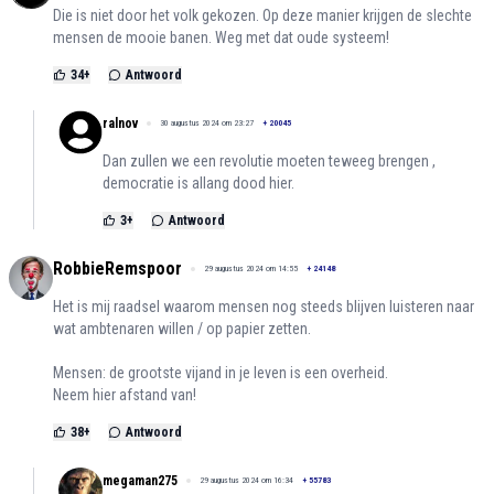
Die is niet door het volk gekozen. Op deze manier krijgen de slechte
mensen de mooie banen. Weg met dat oude systeem!
34
+
Antwoord
ralnov
30 augustus 2024 om 23:27
+
20045
Dan zullen we een revolutie moeten teweeg brengen ,
democratie is allang dood hier.
3
+
Antwoord
RobbieRemspoor
29 augustus 2024 om 14:55
+
24148
Het is mij raadsel waarom mensen nog steeds blijven luisteren naar
wat ambtenaren willen / op papier zetten.
Mensen: de grootste vijand in je leven is een overheid.
Neem hier afstand van!
38
+
Antwoord
megaman275
29 augustus 2024 om 16:34
+
55783