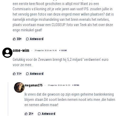
een eerste keer.Nooit geschoten is altijd mis! Want zo een
Commisaris v.d koning zit je vele jaren aan vast! PS. zouden jullie in
het vervolg geen fotos van deze engerd meer willen plaatsen? dat is
namelijk ernstige mishandeling van het brein evenals het netvlies,
plaats voortaan maar een CLOSEUP foto van Teek als het over deze
enge minkukel gaat!
33
+
Antwoord
ome-wim
29 augustus 2024 om 16:46
+
132281
Gelukkig voor de Zeeuwen brengt hij 5,2 miljard 'verdwenen' euro
voor ze mee.
11
+
Antwoord
megaman275
29 augustus 2024 om 16:55
+
55783
Ik vrees dat die gewoon op zijn eigen geheime bankrekening
blijven staan.Dit soort lieden nemen nooit iets mee ,die halen
en nemen alleen maar!
21
+
Antwoord