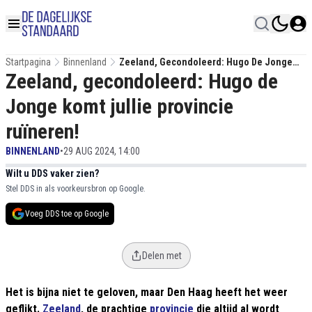
Startpagina
Binnenland
Zeeland, Gecondoleerd: Hugo De Jonge
Zeeland, gecondoleerd: Hugo de
Komt Jullie Provincie Ruïneren!
Jonge komt jullie provincie
ruïneren!
BINNENLAND
•
29 AUG 2024, 14:00
Wilt u DDS vaker zien?
Stel DDS in als voorkeursbron op Google.
Voeg DDS toe op Google
Delen met
Het is bijna niet te geloven, maar Den Haag heeft het weer
geflikt.
Zeeland
, de prachtige
provincie
die altijd al wordt