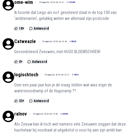
ome-wim
29 augustus 2024 om 16:41
+
132281
Ik hoorde dat Liego als no1 genoteerd staat in de top 100 van
'ambtenarren', gelukkig weten we allemaal zijn postcode.
18
+
Antwoord
Catweazle
29 augustus 2024 om 16:28
+
8026
Gecondoleerd Zeeuwen, met HUGO BLOEMSCHOEN!
0
+
Antwoord
logischtoch
29 augustus 2024 om 16:21
+
7815
Over een paar jaar kun je de vraag stellen wat was erger de
watersnoodramp of de Hugoramp ??
33
+
Antwoord
ralnov
29 augustus 2024 om 15:58
+
20045
Als Zeeuw kan ik toch wel namens vele Zeeuwen zeggen dat deze
huichelaar bij voorbaat al uitgekotst is voor hij aan zijn ambt kan