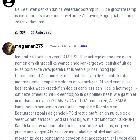
De Zeeuwen denken dat de watersnoodramp in '53 de grootste ramp
is die ze ooit is overkomen, wel arme Zeeuwen, Hugo gaat die ramp
zeker verbeteren.
33
+
Antwoord
megaman275
29 augustus 2024 om 16:50
+
55783
Iemand zal toch een keer DRASTISCHE maatregelen moeten gaan
nemen om dit vreselijke wandelende kankergezwel definitief uit de
NLse politiek te verwijderen.Dat is werkelijk heel hoog tijd!
Gecondoleerd Zeeland met de aanstelling van deze politiek totaal
incompetente incapabele sloper en vernietiger! Dit verdienen jullie
beslist niet,wees creatief en doe er eens iets aan! Hoe is het mogelijk
dat deze smeerlap WEER een topjob in de politiek heeft.Wie gaat hier
in godsnaam over???? D66/PVDA of CDA misschien, ALLEMAAL
kampioenen benoemen van foute incapabele Rechters en
Bestuurders zoals de gehele NPO directie staff, en en nu dus ook
weer Commisarissen. God sta ons bij, wat is dit land toch CORRUPT.
Kan Oekraine waar corruptie toch een soort 2e natuur is, nog een
puntje aan zuigen.Als ze deze incapabele minkukel niet willen
moeten ze deze benoeming gewoon niet accepteren, er is voor alles