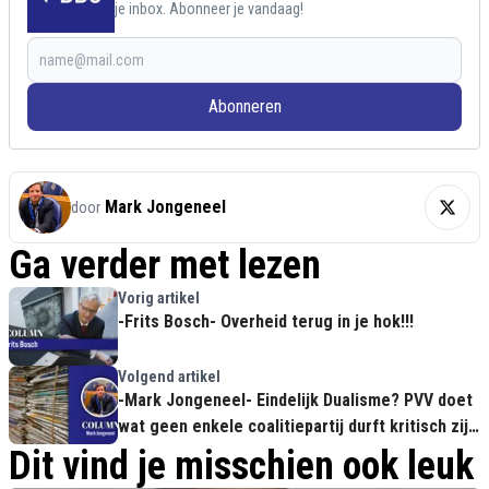
je inbox. Abonneer je vandaag!
Abonneren
Mark Jongeneel
door
Ga verder met lezen
Vorig artikel
-Frits Bosch- Overheid terug in je hok!!!
Volgend artikel
-Mark Jongeneel- Eindelijk Dualisme? PVV doet
wat geen enkele coalitiepartij durft kritisch zijn
op hun eigen Kabinet
Dit vind je misschien ook leuk