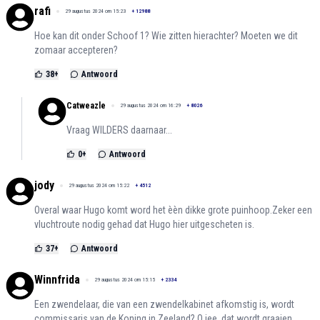
rafi
29 augustus 2024 om 15:23
+
12988
Hoe kan dit onder Schoof 1? Wie zitten hierachter? Moeten we dit
zomaar accepteren?
38
+
Antwoord
Catweazle
29 augustus 2024 om 16:29
+
8026
Vraag WILDERS daarnaar...
0
+
Antwoord
jody
29 augustus 2024 om 15:22
+
4512
Overal waar Hugo komt word het èèn dikke grote puinhoop.Zeker een
vluchtroute nodig gehad dat Hugo hier uitgescheten is.
37
+
Antwoord
Winnfrida
29 augustus 2024 om 15:15
+
2334
Een zwendelaar, die van een zwendelkabinet afkomstig is, wordt
commissaris van de Koning in Zeeland? O jee, dat wordt graaien.