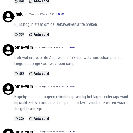
34
+
Antwoord
jhak
29 augustus 2024 om 17:32
+
20885
Hij is nog in staat om de Deltawerken af te breken.
33
+
Antwoord
ome-wim
29 augustus 2024 om 17:08
+
132281
Goh wat erg voor de Zeeuwen, in '53 een watersnoodramp en nu
Liego de Jonge voor weer een ramp.
43
+
Antwoord
ome-wim
29 augustus 2024 om 17:04
+
132281
Hopelijk gaat Liego geen rekenles geven bij het lager onderwijs want
hij raakt zelfs 'zomaar' 5,2 miljard euro kwijt zonder te weten waar
die gebleven zijn.
32
+
Antwoord
ome-wim
29 augustus 2024 om 16:54
+
132281