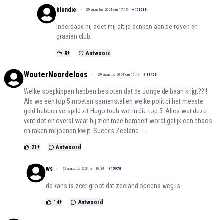
blondie
29 augustus 2024 om 17:43
+
171238
Inderdaad hij doet mij altijd denken aan de roven en
graaien club.
9
+
Antwoord
WouterNoordeloos
29 augustus 2024 om 16:42
+
19408
Welke soepkippen hebben besloten dat de Jonge de baan krijgt??!!
Als we een top 5 moeten samenstellen welke politici het meeste
geld hebben verspild zit Hugo toch wel in die top 5. Alles wat deze
vent dot en overal waar hij zich mee bemoeit wordt gelijk een chaos
en raken miljoenen kwijt. Succes Zeeland......
21
+
Antwoord
ws
29 augustus 2024 om 18:34
+
15978
de kans is zeer groot dat zeeland opeens weg is.
14
+
Antwoord