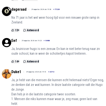
dageraad
29 augustus 2024 om 19:36
+
77228
Na 71 jaar is het wel weer hoog tijd voor een nieuwe grote ramp in
Zeeland.
13
+
Antwoord
Eef
29 augustus 2024 om 19:23
+
10486
Ja, bruinisser hugo is een zeeuw. En kan ie niet beter terug naar zn
oude school, kan ie weer de scholiertjes kapot treiteren..
14
+
Antwoord
Duke1
29 augustus 2024 om 19:16
+
32713
Ja, je hebt van die mensen die kunnen echt helemaal niets! Erger nog,
ze denken dat ze wat kunnen. In deze laatste categorie valt die Hugo
de Jonge.
Dan heb je in die laatste categorie twee soorten.
1. Mensen die niks kunnen maar waar je, zeg maar, geen last van
hebt.