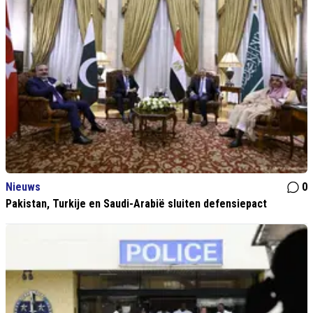
Nieuws
0
Pakistan, Turkije en Saudi-Arabië sluiten defensiepact