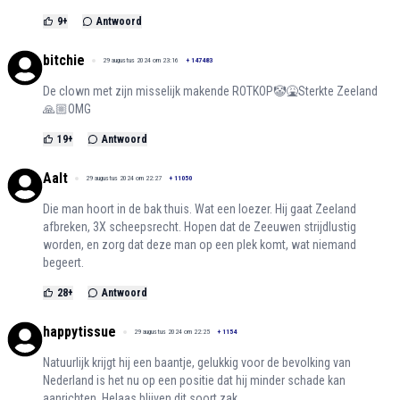
9
+
Antwoord
bitchie
29 augustus 2024 om 23:16
+
147483
De clown met zijn misselijk makende ROTKOP🤡🤮Sterkte Zeeland
🙏🏼OMG
19
+
Antwoord
Aalt
29 augustus 2024 om 22:27
+
11050
Die man hoort in de bak thuis. Wat een loezer. Hij gaat Zeeland
afbreken, 3X scheepsrecht. Hopen dat de Zeeuwen strijdlustig
worden, en zorg dat deze man op een plek komt, wat niemand
begeert.
28
+
Antwoord
happytissue
29 augustus 2024 om 22:25
+
1154
Natuurlijk krijgt hij een baantje, gelukkig voor de bevolking van
Nederland is het nu op een positie dat hij minder schade kan
aanrichten. Helaas blijven dit soort zak