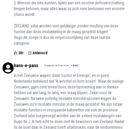
2. Mensen die niks kunnen, lijden aan een enorme zelfoverschatting,
bergen beloven, maar alles waar zij zich mee bemoeien een enorme
chaos wordt.
ZEELAND: jullie worden veel gelukkiger zonder invulling van deze
functie dan deze mislukkeling in de maag gesplitst krijgen!
Hugo de Jonge is dus de verpersoonlijking van deze laatste
categorie.
20
+
Antwoord
hans-e-pans
29 augustus 2024 om 18:34
+
41092
In het Zeeuwse wapen staat 'Luctor et Emergo', en in goed
Nederlands betekend dat 'Ik worstel en kom boven'. Waar de zuinige
Zeeuwen, ggen cent teveel hoor, deze benoeming aan te danken
hebben zal wel lang, te lang, een vraag blijven. Zeker voor de
Zeeuwen. Na twee volledig mislukte ministersposten krijgen de
Zeeuwen zo’n mislukte minister in de maag gesplitst. Na zijn totaal
mislukte functies in voorgaande kabinetten zal ook de provincie
Zeeland later toegevoegd worden aan de zekere mislukkingen van
Hugo de J. Ik heb echt te doen met de bewoners van Zeeland. Nadat
hij de boel daar in Zeeland heeft afgebroken, naar de verdommenis