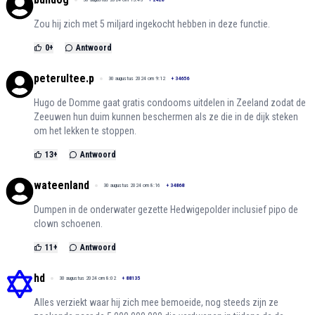
Zou hij zich met 5 miljard ingekocht hebben in deze functie.
0
+
Antwoord
peterultee.p
30 augustus 2024 om 9:12
+
34656
Hugo de Domme gaat gratis condooms uitdelen in Zeeland zodat de
Zeeuwen hun duim kunnen beschermen als ze die in de dijk steken
om het lekken te stoppen.
13
+
Antwoord
wateenland
30 augustus 2024 om 8:16
+
34868
Dumpen in de onderwater gezette Hedwigepolder inclusief pipo de
clown schoenen.
11
+
Antwoord
hd
30 augustus 2024 om 8:02
+
88135
Alles verziekt waar hij zich mee bemoeide, nog steeds zijn ze