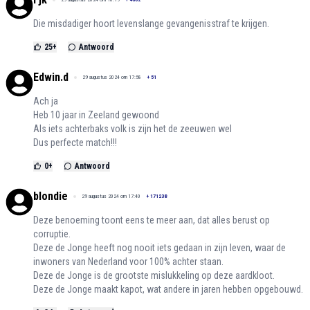
Die misdadiger hoort levenslange gevangenisstraf te krijgen.
25
+
Antwoord
Edwin.d
29 augustus 2024 om 17:58
+
51
Ach ja
Heb 10 jaar in Zeeland gewoond
Als iets achterbaks volk is zijn het de zeeuwen wel
Dus perfecte match!!!
0
+
Antwoord
blondie
29 augustus 2024 om 17:40
+
171238
Deze benoeming toont eens te meer aan, dat alles berust op
corruptie.
Deze de Jonge heeft nog nooit iets gedaan in zijn leven, waar de
inwoners van Nederland voor 100% achter staan.
Deze de Jonge is de grootste mislukkeling op deze aardkloot.
Deze de Jonge maakt kapot, wat andere in jaren hebben opgebouwd.