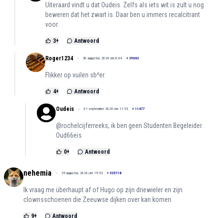
Uiteraard vindt u dat Oudeis. Zelfs als iets wit is zult u nog
beweren dat het zwart is. Daar ben u immers recalcitrant
voor.
3
+
Antwoord
Roger1234
30 augustus 2024 om 8:04
+
35063
Flikker op vuilen sb^er.
4
+
Antwoord
Oudeis
01 september 2024 om 11:53
+
11477
@rochelcijferreeks, ik ben geen Studenten Begeleider.
Oud66eis
0
+
Antwoord
nehemia
29 augustus 2024 om 19:53
+
535718
Ik vraag me überhaupt af of Hugo op zijn driewieler en zijn
clownsschoenen die Zeeuwse dijken over kan komen.
9
+
Antwoord