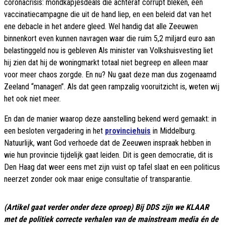
coronacrisis: mondkapjesdeals die achteraf corrupt bleken, een
vaccinatiecampagne die uit de hand liep, en een beleid dat van het
ene debacle in het andere gleed. Wel handig dat alle Zeeuwen
binnenkort even kunnen navragen waar die ruim 5,2 miljard euro aan
belastinggeld nou is gebleven Als minister van Volkshuisvesting liet
hij zien dat hij de woningmarkt totaal niet begreep en alleen maar
voor meer chaos zorgde. En nu? Nu gaat deze man dus zogenaamd
Zeeland “managen”. Als dat geen rampzalig vooruitzicht is, weten wij
het ook niet meer.
En dan de manier waarop deze aanstelling bekend werd gemaakt: in
een besloten vergadering in het
provinciehuis
in Middelburg.
Natuurlijk, want God verhoede dat de Zeeuwen inspraak hebben in
wie hun provincie tijdelijk gaat leiden. Dit is geen democratie, dit is
Den Haag dat weer eens met zijn vuist op tafel slaat en een politicus
neerzet zonder ook maar enige consultatie of transparantie.
(Artikel gaat verder onder deze oproep) Bij DDS zijn we KLAAR
met de politiek correcte verhalen van de mainstream media én de