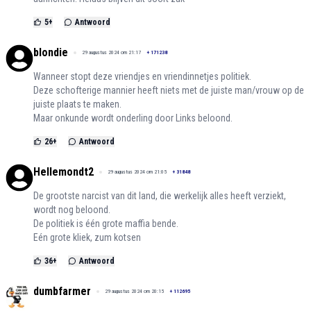
5
+
Antwoord
blondie
29 augustus 2024 om 21:17
+
171238
Wanneer stopt deze vriendjes en vriendinnetjes politiek.
Deze schofterige mannier heeft niets met de juiste man/vrouw op de
juiste plaats te maken.
Maar onkunde wordt onderling door Links beloond.
26
+
Antwoord
Hellemondt2
29 augustus 2024 om 21:05
+
31848
De grootste narcist van dit land, die werkelijk alles heeft verziekt,
wordt nog beloond.
De politiek is één grote maffia bende.
Eén grote kliek, zum kotsen
36
+
Antwoord
dumbfarmer
29 augustus 2024 om 20:15
+
112695