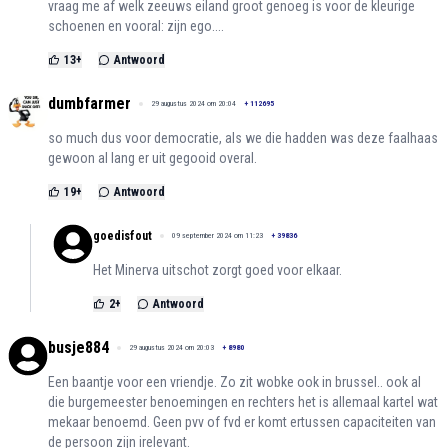
vraag me af welk zeeuws eiland groot genoeg is voor de kleurige
schoenen en vooral: zijn ego....
13
+
Antwoord
dumbfarmer
29 augustus 2024 om 20:04
+
112695
so much dus voor democratie, als we die hadden was deze faalhaas
gewoon al lang er uit gegooid overal.
19
+
Antwoord
goedisfout
09 september 2024 om 11:23
+
39836
Het Minerva uitschot zorgt goed voor elkaar.
2
+
Antwoord
busje884
29 augustus 2024 om 20:03
+
8980
Een baantje voor een vriendje. Zo zit wobke ook in brussel.. ook al
die burgemeester benoemingen en rechters het is allemaal kartel wat
mekaar benoemd. Geen pvv of fvd er komt ertussen capaciteiten van
de persoon zijn irelevant.