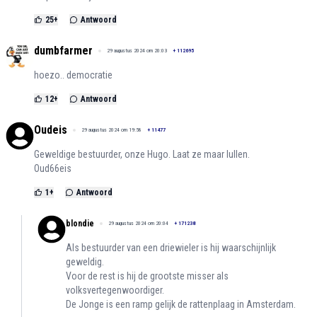
25
+
Antwoord
dumbfarmer
29 augustus 2024 om 20:03
+
112695
hoezo.. democratie
12
+
Antwoord
Oudeis
29 augustus 2024 om 19:58
+
11477
Geweldige bestuurder, onze Hugo. Laat ze maar lullen.
Oud66eis
1
+
Antwoord
blondie
29 augustus 2024 om 20:04
+
171238
Als bestuurder van een driewieler is hij waarschijnlijk
geweldig.
Voor de rest is hij de grootste misser als
volksvertegenwoordiger.
De Jonge is een ramp gelijk de rattenplaag in Amsterdam.