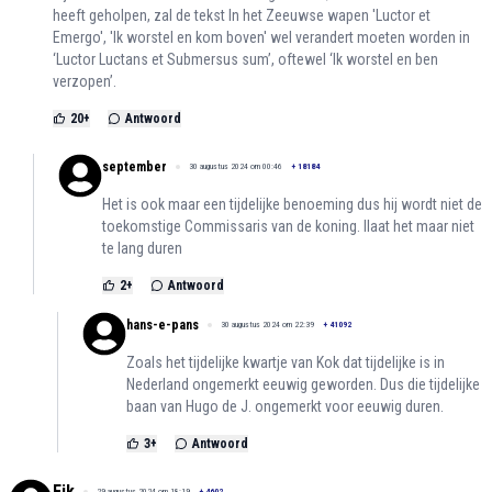
heeft geholpen, zal de tekst In het Zeeuwse wapen 'Luctor et
Emergo', 'Ik worstel en kom boven' wel verandert moeten worden in
‘Luctor Luctans et Submersus sum’, oftewel ‘Ik worstel en ben
verzopen’.
20
+
Antwoord
september
30 augustus 2024 om 00:46
+
18184
Het is ook maar een tijdelijke benoeming dus hij wordt niet de
toekomstige Commissaris van de koning. llaat het maar niet
te lang duren
2
+
Antwoord
hans-e-pans
30 augustus 2024 om 22:39
+
41092
Zoals het tijdelijke kwartje van Kok dat tijdelijke is in
Nederland ongemerkt eeuwig geworden. Dus die tijdelijke
baan van Hugo de J. ongemerkt voor eeuwig duren.
3
+
Antwoord
Fjk
29 augustus 2024 om 18:19
+
4602