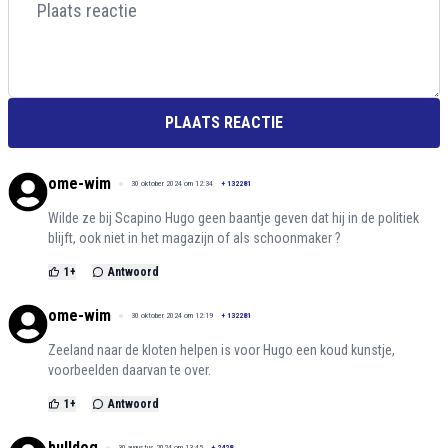
PLAATS REACTIE
ome-wim
30 oktober 2024 om 12:34
+
132281
Wilde ze bij Scapino Hugo geen baantje geven dat hij in de politiek
blijft, ook niet in het magazijn of als schoonmaker ?
1
+
Antwoord
ome-wim
30 oktober 2024 om 12:19
+
132281
Zeeland naar de kloten helpen is voor Hugo een koud kunstje,
voorbeelden daarvan te over.
1
+
Antwoord
bulldog
30 augustus 2024 om 13:45
+
2428