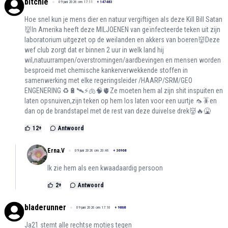
bitchie
09 juni 2026 om 17:11
+
147483
Hoe snel kun je mens dier en natuur vergiftigen als deze Kill Bill Satan
👹In Amerika heeft deze MILJOENEN van geïnfecteerde teken uit zijn
laboratorium uitgezet op de weilanden en akkers van boeren👹Deze
wef club zorgt dat er binnen 2 uur in welk land hij
wil,natuurrampen/overstromingen/aardbevingen en mensen worden
besproeid met chemische kankerverwekkende stoffen in
samenwerking met elke regeringsleider /HAARP/SRM/GEO
ENGENERING ♻️🔋🛰️⚡️🫁🧠🫀Ze moeten hem al zijn shit inspuiten en
laten opsnuiven,zijn teken op hem los laten voor een uurtje 🦟🪳en
dan op de brandstapel met de rest van deze duivelse drek👹🔥🤮
12
+
Antwoord
Erna.V
09 juni 2026 om 20:46
+
36968
Ik zie hem als een kwaadaardig persoon
2
+
Antwoord
bladerunner
09 juni 2026 om 17:10
+
9868
Ja21 stemt alle rechtse moties tegen