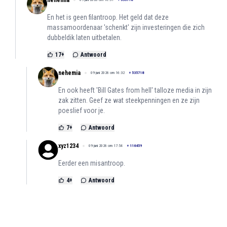
En het is geen filantroop. Het geld dat deze
massamoordenaar 'schenkt' zijn investeringen die zich
dubbeldik laten uitbetalen.
17
+
Antwoord
nehemia
09 juni 2026 om 16:32
+
535718
En ook heeft 'Bill Gates from hell' talloze media in zijn
zak zitten. Geef ze wat steekpenningen en ze zijn
poeslief voor je.
7
+
Antwoord
xyz1234
09 juni 2026 om 17:54
+
116459
Eerder een misantroop.
4
+
Antwoord