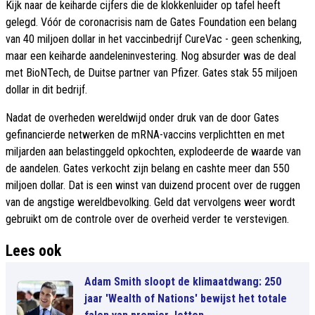
Kijk naar de keiharde cijfers die de klokkenluider op tafel heeft
gelegd. Vóór de coronacrisis nam de Gates Foundation een belang
van 40 miljoen dollar in het vaccinbedrijf CureVac - geen schenking,
maar een keiharde aandeleninvestering. Nog absurder was de deal
met BioNTech, de Duitse partner van Pfizer. Gates stak 55 miljoen
dollar in dit bedrijf.
Nadat de overheden wereldwijd onder druk van de door Gates
gefinancierde netwerken de mRNA-vaccins verplichtten en met
miljarden aan belastinggeld opkochten, explodeerde de waarde van
de aandelen. Gates verkocht zijn belang en cashte meer dan 550
miljoen dollar. Dat is een winst van duizend procent over de ruggen
van de angstige wereldbevolking. Geld dat vervolgens weer wordt
gebruikt om de controle over de overheid verder te verstevigen.
Lees ook
Adam Smith sloopt de klimaatdwang: 250
jaar 'Wealth of Nations' bewijst het totale