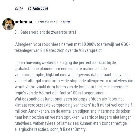
4
+
Antwoord
nehemia
09 juni 2026 om 16:34
+
535718
Bill Gates verdient de zwaarste straf
'Allergieën voor rood vlees nemen met 10.000% toe terwijl het GGO-
tekenleger van Bill Gates zich over de VS verspreidt'
In een huiveringwekkende stijging die perfect aansluit bij de
globalistische plannen om een einde te maken aan de
vleesconsumptie, blijkt uit nieuwe gegevens dat het aantal gevallen
van het alfa-gal-syndroom — de slopende allergie voor rood vlees die
wordt veroorzaakt door beten van de lone star-teek — in meerdere
regio’s van de VS met een factor 100 is toegenomen.
Wat gezondheidsfunctionarissen terloops afdoen als “door het
klimaat veroorzaakte verspreiding van teken” treft nu tot wel een half
miljoen Amerikanen, en de aantallen stijgen snel naarmate de teken
naar het noorden en westen oprukken, waardoor burgers niet langer
rundvlees, varkensvlees of lamsvlees kunnen eten zonder heftige
allergische reacties, schrijft Baxter Dmitry.