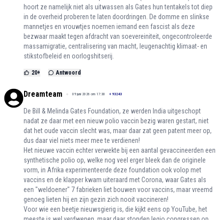
hoort ze namelijk niet als uitwassen als Gates hun tentakels tot diep
in de overheid proberen te laten doordringen. De domme en slinkse
mannetjes en vrouwtjes noemen iemand een fascist als deze
bezwaar maakt tegen afdracht van soevereiniteit, ongecontroleerde
massamigratie, centralisering van macht, leugenachtig klimaat- en
stikstofbeleid en oorlogshitserij.
20
+
Antwoord
Dreamteam
09 juni 2026 om 17:30
+
93243
De Bill & Melinda Gates Foundation, ze werden India uitgeschopt
nadat ze daar met een nieuw polio vaccin bezig waren gestart, niet
dat het oude vaccin slecht was, maar daar zat geen patent meer op,
dus daar viel niets meer mee te verdienen!
Het nieuwe vaccin echter verwekte bij een aantal gevaccineerden een
synthetische polio op, welke nog veel erger bleek dan de originele
vorm, in Afrika experimenteerde deze foundation ook volop met
vaccins en de klapper kwam uiteraard met Corona, waar Gates als
een "weldoener" 7 fabrieken liet bouwen voor vaccins, maar vreemd
genoeg lieten hij en zijn gezin zich nooit vaccineren!
Voor wie een beetje nieuwsgierig is, die kijkt eens op YouTube, het
meeste is wel verdwenen, maar daar stonden legio congressen op