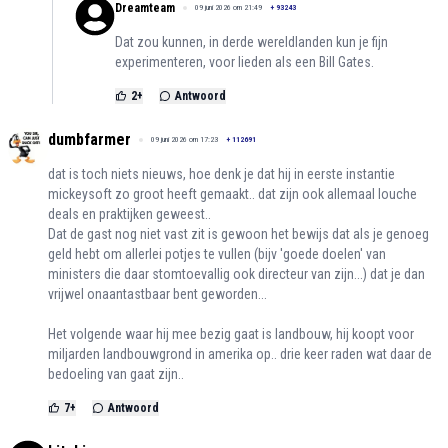
Dreamteam
09 juni 2026 om 21:49
+
93243
Dat zou kunnen, in derde wereldlanden kun je fijn
experimenteren, voor lieden als een Bill Gates.
2
+
Antwoord
dumbfarmer
09 juni 2026 om 17:23
+
112691
dat is toch niets nieuws, hoe denk je dat hij in eerste instantie
mickeysoft zo groot heeft gemaakt.. dat zijn ook allemaal louche
deals en praktijken geweest..
Dat de gast nog niet vast zit is gewoon het bewijs dat als je genoeg
geld hebt om allerlei potjes te vullen (bijv 'goede doelen' van
ministers die daar stomtoevallig ook directeur van zijn...) dat je dan
vrijwel onaantastbaar bent geworden...
Het volgende waar hij mee bezig gaat is landbouw, hij koopt voor
miljarden landbouwgrond in amerika op.. drie keer raden wat daar de
bedoeling van gaat zijn..
7
+
Antwoord