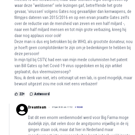
waar deze "weldoener" vele lezingen gaf, betreffende het grote
gevaar, 'virussen' volgens Gates nog gevaarlijker dan kernwapens, de
filmpjes dateren van 2015/2016 en op een ervan praatte Gates zelfs
over de reductie van de mensheid van zeven en een half miljard -,
naar een half miljard mensen en tot mijn grote verbazing, kreeg hij
daar nog applaus voor ook!
Deze man is dus erg betrokken bij de WHO, als grootste donateur, nou
je hoeft geen complotdenker te zijn om je bedenkingen te hebben bij
deze persoon!
In mijn tijd bij CSTV, had een van mijn mede columnisten het patent
van Bill Gates op het Covid-19 virus opgedoken en bij zijn artikel
geplaatst, dus vleermuizensoep?
Nou, ik denk van niet, iets ontsnapt uit een lab, is goed mogelijk, maar
bewust uitgezet zou me ook niet eens verbazen!
22
+
Antwoord
Dreamteam
09 juni 2026 om 17:52
+
93243
Dat dit een enorm verdienmodel werd voor Big Farma moge
duidelijk zijn, dat velen door de angstporno vrijwillig in de rij
gingen staan ook, maar dat hier in Nederland maar