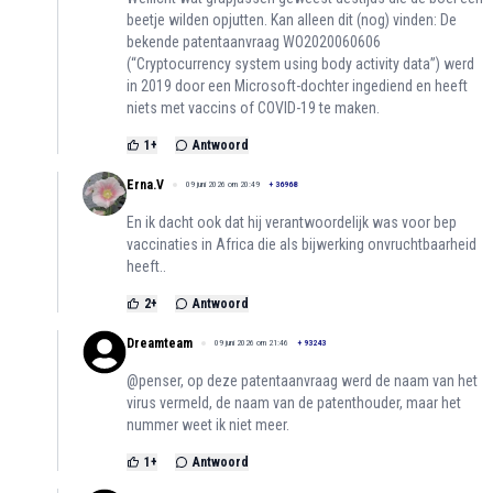
beetje wilden opjutten. Kan alleen dit (nog) vinden: De
bekende patentaanvraag WO2020060606
(“Cryptocurrency system using body activity data”) werd
in 2019 door een Microsoft-dochter ingediend en heeft
niets met vaccins of COVID-19 te maken.
1
+
Antwoord
Erna.V
09 juni 2026 om 20:49
+
36968
En ik dacht ook dat hij verantwoordelijk was voor bep
vaccinaties in Africa die als bijwerking onvruchtbaarheid
heeft..
2
+
Antwoord
Dreamteam
09 juni 2026 om 21:46
+
93243
@penser, op deze patentaanvraag werd de naam van het
virus vermeld, de naam van de patenthouder, maar het
nummer weet ik niet meer.
1
+
Antwoord