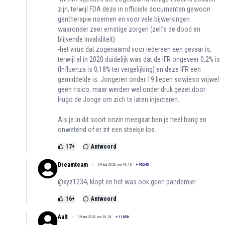
zijn, terwijl FDA deze in officiele documenten gewoon
gentherapie noemen en voor vele bijwerkingen
waaronder zeer ernstige zorgen (zelfs de dood en
blijvende invaliditeit)
-het virus dat zogenaamd voor iedereen een gevaar is,
terwijl al in 2020 duidelijk was dat de IFR ongeveer 0,2% is
(Influenza is 0,18% ter vergelijking) en deze IFR een
gemiddelde is. Jongeren onder 19 liepen sowieso vrijwel
geen risico, maar werden wel onder druk gezet door
Hugo de Jonge om zich te laten injecteren.
Als je in dit soort onzin meegaat ben je heel bang en
onwetend of er zit een steekje los.
17
+
Antwoord
Dreamteam
09 juni 2026 om 18:13
+
93243
@xyz1234, klopt en het was ook geen pandemie!
16
+
Antwoord
Aalt
09 juni 2026 om 18:24
+
11050