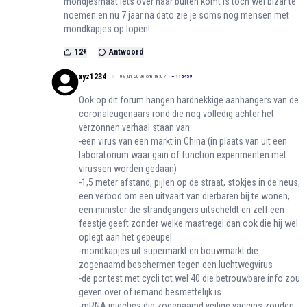
mondjesmaat iets over naar buiten komt is toch wel bizar te
noemen en nu 7 jaar na dato zie je soms nog mensen met
mondkapjes op lopen!
12
+
Antwoord
xyz1234
09 juni 2026 om 18:07
+
116459
Ook op dit forum hangen hardnekkige aanhangers van de
coronaleugenaars rond die nog volledig achter het
verzonnen verhaal staan van:
-een virus van een markt in China (in plaats van uit een
laboratorium waar gain of function experimenten met
virussen worden gedaan)
-1,5 meter afstand, pijlen op de straat, stokjes in de neus,
een verbod om een uitvaart van dierbaren bij te wonen,
een minister die strandgangers uitscheldt en zelf een
feestje geeft zonder welke maatregel dan ook die hij wel
oplegt aan het gepeupel.
-mondkapjes uit supermarkt en bouwmarkt die
zogenaamd beschermen tegen een luchtwegvirus
-de pcr test met cycli tot wel 40 die betrouwbare info zou
geven over of iemand besmettelijk is.
-mRNA injecties die zogenaamd veilige vaccins zouden