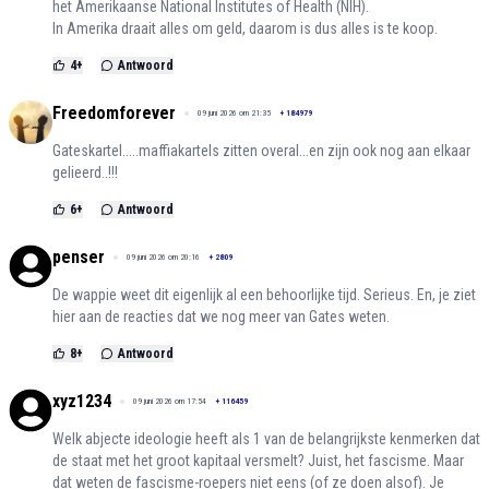
het Amerikaanse National Institutes of Health (NIH).
In Amerika draait alles om geld, daarom is dus alles is te koop.
4
+
Antwoord
Freedomforever
09 juni 2026 om 21:35
+
184979
Gateskartel.....maffiakartels zitten overal...en zijn ook nog aan elkaar
gelieerd..!!!
6
+
Antwoord
penser
09 juni 2026 om 20:16
+
2809
De wappie weet dit eigenlijk al een behoorlijke tijd. Serieus. En, je ziet
hier aan de reacties dat we nog meer van Gates weten.
8
+
Antwoord
xyz1234
09 juni 2026 om 17:54
+
116459
Welk abjecte ideologie heeft als 1 van de belangrijkste kenmerken dat
de staat met het groot kapitaal versmelt? Juist, het fascisme. Maar
dat weten de fascisme-roepers niet eens (of ze doen alsof). Je