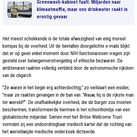
Greenwash-kabinet faalt: Miljarden naar
klimaatmaffia, maar ons drinkwater raakt in
ernstig gevaar
Het meest schokkende is de totale afwezigheid van enig moreel
kompas bij de overheid. Uit de tientallen doorgelichte e-mails blijkt
dat er op geen enkel moment door NIH-functionarissen vragen zijn
gesteld over belangenverstrengeling of ethische bezwaren. De
ambtenaren raakten volledig verblind door de astronomische rijkdom
van de oligarch.
"Ze waren in het begin erg achterdochtig," zo verklaart een insider,
"maar ze raakten gevangen in de ban van: 'Wauw, hij is de rijkste man
ter wereld!'". De onafhankelijke overheid, die de burger zou moeten
beschermen, transformeerde hiermee in het schoothondje van een
globalistische miljardair. Samen met het Britse Wellcome Trust
vormden zij een ondoordringbaar medisch kartel dat de richting van
het wereldwijde medische onderzoek dicteerde.