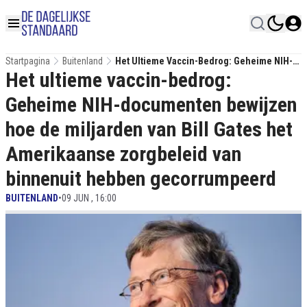
Startpagina
Buitenland
Het Ultieme Vaccin-Bedrog: Geheime NIH-
Het ultieme vaccin-bedrog:
Documenten Bewijzen Hoe De Miljarden Van
Bill Gates Het Amerikaanse Zorgbeleid Van
Geheime NIH-documenten bewijzen
Binnenuit Hebben Gecorrumpeerd
hoe de miljarden van Bill Gates het
Amerikaanse zorgbeleid van
binnenuit hebben gecorrumpeerd
BUITENLAND
•
09 JUN , 16:00