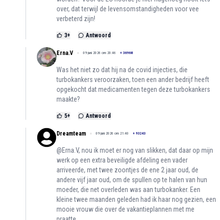
over, dat terwijl de levensomstandigheden voor vee
verbeterd zijn!
3
+
Antwoord
Erna.V
09 juni 2026 om 20:46
+
36968
Was het niet zo dat hij na de covid injecties, die
turbokankers veroorzaken, toen een ander bedrijf heeft
opgekocht dat medicamenten tegen deze turbokankers
maakte?
5
+
Antwoord
Dreamteam
09 juni 2026 om 21:40
+
93243
@Erna.V, nou ik moet er nog van slikken, dat daar op mijn
werk op een extra beveiligde afdeling een vader
arriveerde, met twee zoontjes de ene 2 jaar oud, de
andere vijf jaar oud, om de spullen op te halen van hun
moeder, die net overleden was aan turbokanker. Een
kleine twee maanden geleden had ik haar nog gezien, een
mooie vrouw die over de vakantieplannen met me
praatte.