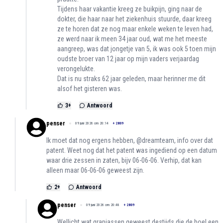
Tijdens haar vakantie kreeg ze buikpijn, ging naar de
dokter, die haar naar het ziekenhuis stuurde, daar kreeg
ze te horen dat ze nog maar enkele weken te leven had,
ze werd naar ik meen 34 jaar oud, wat me het meeste
aangreep, was dat jongetje van 5, ik was ook 5 toen mijn
oudste broer van 12 jaar op mijn vaders verjaardag
verongelukte.
Dat is nu straks 62 jaar geleden, maar herinner me dit
alsof het gisteren was.
3
+
Antwoord
penser
09 juni 2026 om 20:14
+
2809
Ik moet dat nog ergens hebben, @dreamteam, info over dat
patent. Weet nog dat het patent was ingediend op een datum
waar drie zessen in zaten, bijv 06-06-06. Verhip, dat kan
alleen maar 06-06-06 geweest zijn.
2
+
Antwoord
penser
09 juni 2026 om 20:48
+
2809
Wellicht wat grapjassen geweest destijds die de boel een