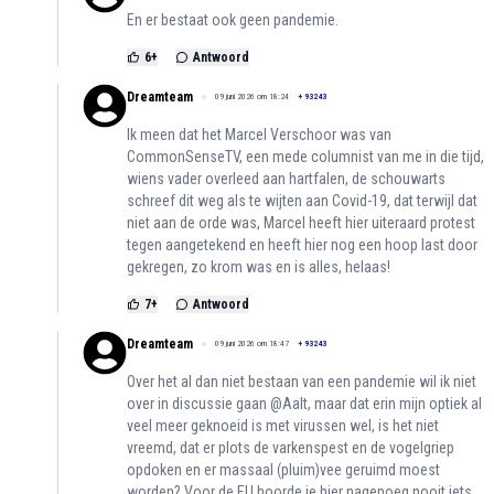
En er bestaat ook geen pandemie.
6
+
Antwoord
Dreamteam
09 juni 2026 om 18:24
+
93243
Ik meen dat het Marcel Verschoor was van
CommonSenseTV, een mede columnist van me in die tijd,
wiens vader overleed aan hartfalen, de schouwarts
schreef dit weg als te wijten aan Covid-19, dat terwijl dat
niet aan de orde was, Marcel heeft hier uiteraard protest
tegen aangetekend en heeft hier nog een hoop last door
gekregen, zo krom was en is alles, helaas!
7
+
Antwoord
Dreamteam
09 juni 2026 om 18:47
+
93243
Over het al dan niet bestaan van een pandemie wil ik niet
over in discussie gaan @Aalt, maar dat erin mijn optiek al
veel meer geknoeid is met virussen wel, is het niet
vreemd, dat er plots de varkenspest en de vogelgriep
opdoken en er massaal (pluim)vee geruimd moest
worden? Voor de EU hoorde je hier nagenoeg nooit iets