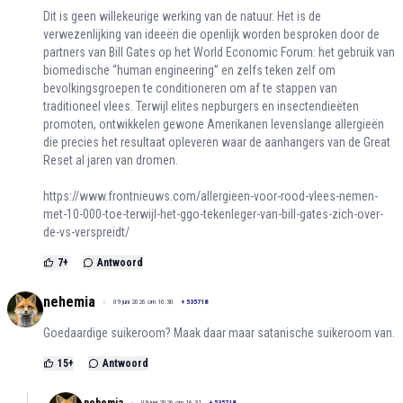
Dit is geen willekeurige werking van de natuur. Het is de
verwezenlijking van ideeën die openlijk worden besproken door de
partners van Bill Gates op het World Economic Forum: het gebruik van
biomedische “human engineering” en zelfs teken zelf om
bevolkingsgroepen te conditioneren om af te stappen van
traditioneel vlees. Terwijl elites nepburgers en insectendieëten
promoten, ontwikkelen gewone Amerikanen levenslange allergieën
die precies het resultaat opleveren waar de aanhangers van de Great
Reset al jaren van dromen.
https://www.frontnieuws.com/allergieen-voor-rood-vlees-nemen-
met-10-000-toe-terwijl-het-ggo-tekenleger-van-bill-gates-zich-over-
de-vs-verspreidt/
7
+
Antwoord
nehemia
09 juni 2026 om 16:30
+
535718
Goedaardige suikeroom? Maak daar maar satanische suikeroom van.
15
+
Antwoord
nehemia
09 juni 2026 om 16:31
+
535718