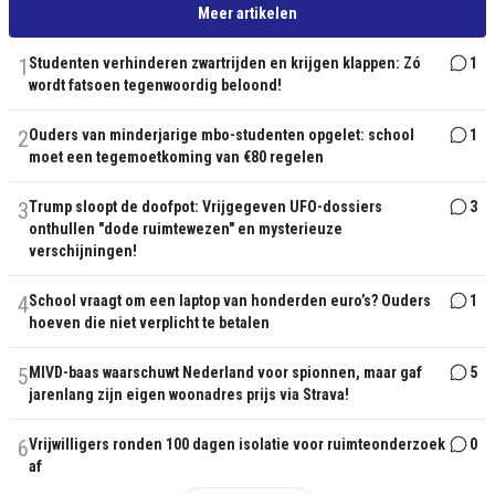
Meer artikelen
1
Studenten verhinderen zwartrijden en krijgen klappen: Zó
1
wordt fatsoen tegenwoordig beloond!
2
Ouders van minderjarige mbo-studenten opgelet: school
1
moet een tegemoetkoming van €80 regelen
3
Trump sloopt de doofpot: Vrijgegeven UFO-dossiers
3
onthullen "dode ruimtewezen" en mysterieuze
verschijningen!
4
School vraagt om een laptop van honderden euro’s? Ouders
1
hoeven die niet verplicht te betalen
5
MIVD-baas waarschuwt Nederland voor spionnen, maar gaf
5
jarenlang zijn eigen woonadres prijs via Strava!
6
Vrijwilligers ronden 100 dagen isolatie voor ruimteonderzoek
0
af