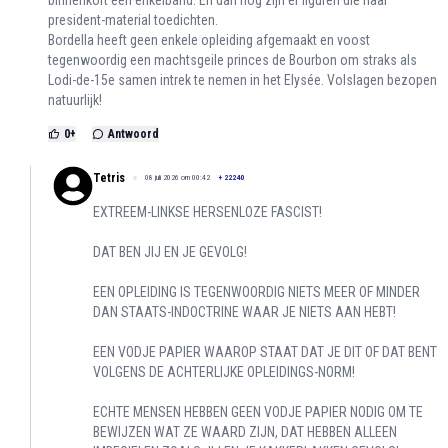
binnenkort een enkelband. En dan nóg zijn er figuren die haar
president-material toedichten.
Bordella heeft geen enkele opleiding afgemaakt en voost
tegenwoordig een machtsgeile princes de Bourbon om straks als
Lodi-de-15e samen intrek te nemen in het Elysée. Volslagen bezopen
natuurlijk!
0
+
Antwoord
Tetris
08 juli 2026 om 00:42
+
22240
EXTREEM-LINKSE HERSENLOZE FASCIST!
DAT BEN JIJ EN JE GEVOLG!
EEN OPLEIDING IS TEGENWOORDIG NIETS MEER OF MINDER
DAN STAATS-INDOCTRINE WAAR JE NIETS AAN HEBT!
EEN VODJE PAPIER WAAROP STAAT DAT JE DIT OF DAT BENT
VOLGENS DE ACHTERLIJKE OPLEIDINGS-NORM!
ECHTE MENSEN HEBBEN GEEN VODJE PAPIER NODIG OM TE
BEWIJZEN WAT ZE WAARD ZIJN, DAT HEBBEN ALLEEN