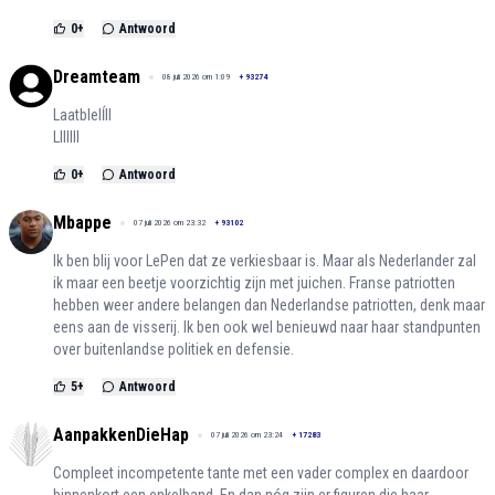
0
+
Antwoord
Dreamteam
08 juli 2026 om 1:09
+
93274
Laatblelĺll
Lllllll
0
+
Antwoord
Mbappe
07 juli 2026 om 23:32
+
93102
Ik ben blij voor LePen dat ze verkiesbaar is. Maar als Nederlander zal
ik maar een beetje voorzichtig zijn met juichen. Franse patriotten
hebben weer andere belangen dan Nederlandse patriotten, denk maar
eens aan de visserij. Ik ben ook wel benieuwd naar haar standpunten
over buitenlandse politiek en defensie.
5
+
Antwoord
AanpakkenDieHap
07 juli 2026 om 23:24
+
17283
Compleet incompetente tante met een vader complex en daardoor