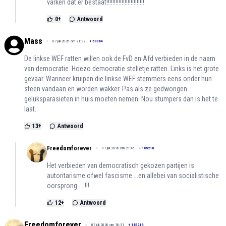
varken dat er bestaat!!!!!!!!!!!!!!!!!!!!!!!!!
0
+
Antwoord
Mass
07 juli 2026 om 21:32
+
59084
De linkse WEF ratten willen ook de FvD en Afd verbieden in de naam
van democratie. Hoezo democratie stelletje ratten. Links is het grote
gevaar. Wanneer kruipen die linkse WEF stemmers eens onder hun
steen vandaan en worden wakker. Pas als ze gedwongen
geluksparasieten in huis moeten nemen. Nou stumpers dan is het te
laat.
13
+
Antwoord
Freedomforever
07 juli 2026 om 21:46
+
185216
Het verbieden van democratisch gekozen partijen is
autoritarisme ofwel fascisme....en allebei van socialistische
oorsprong.....!!!
12
+
Antwoord
Freedomforever
07 juli 2026 om 18:31
+
185216