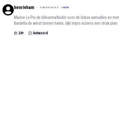
henrivham
07 juli 2026 om 18:21
+
63742
Marine Le Pin de bliksemafleider voor de linkse aanvallen en met
Bardella de winst binnen halen, lijkt mijns inziens een strak plan.
24
+
Antwoord