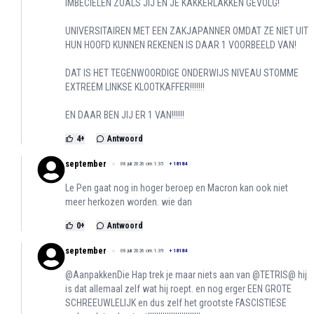
IMBECIELEN ZOALS JIJ EN JE KAKKERLAKKEN GEVOLG!
UNIVERSITAIREN MET EEN ZAKJAPANNER OMDAT ZE NIET UIT
HUN HOOFD KUNNEN REKENEN IS DAAR 1 VOORBEELD VAN!
DAT IS HET TEGENWOORDIGE ONDERWIJS NIVEAU STOMME
EXTREEM LINKSE KLOOTKAFFER!!!!!!!
EN DAAR BEN JIJ ER 1 VAN!!!!!!
4
+
Antwoord
september
08 juli 2026 om 1:35
+
18184
Le Pen gaat nog in hoger beroep en Macron kan ook niet
meer herkozen worden. wie dan
0
+
Antwoord
september
08 juli 2026 om 1:39
+
18184
@AanpakkenDie Hap trek je maar niets aan van @TETRIS@ hij
is dat allemaal zelf wat hij roept. en nog erger EEN GROTE
SCHREEUWLELIJK en dus zelf het grootste FASCISTIESE