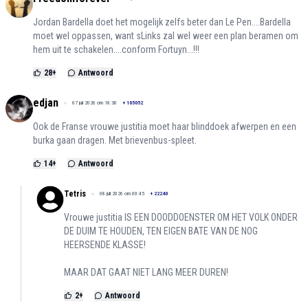
Jordan Bardella doet het mogelijk zelfs beter dan Le Pen....Bardella
moet wel oppassen, want sLinks zal wel weer een plan beramen om
hem uit te schakelen....conform Fortuyn...!!!
28
+
Antwoord
edjan
07 juli 2026 om 18:30
+
105052
Ook de Franse vrouwe justitia moet haar blinddoek afwerpen en een
burka gaan dragen. Met brievenbus-spleet.
14
+
Antwoord
Tetris
08 juli 2026 om 00:45
+
22240
Vrouwe justitia IS EEN DOODDOENSTER OM HET VOLK ONDER
DE DUIM TE HOUDEN, TEN EIGEN BATE VAN DE NOG
HEERSENDE KLASSE!
MAAR DAT GAAT NIET LANG MEER DUREN!
2
+
Antwoord