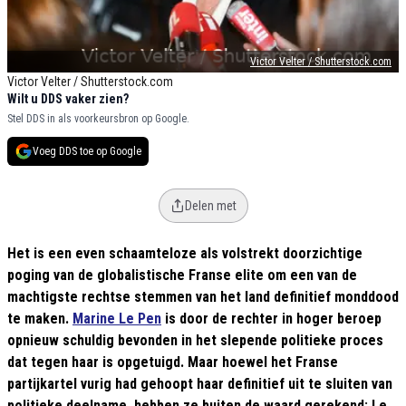
Victor Velter / Shutterstock.com
Victor Velter / Shutterstock.com
Wilt u DDS vaker zien?
Stel DDS in als voorkeursbron op Google.
Voeg DDS toe op Google
Delen met
Het is een even schaamteloze als volstrekt doorzichtige
poging van de globalistische Franse elite om een van de
machtigste rechtse stemmen van het land definitief monddood
te maken.
Marine Le Pen
is door de rechter in hoger beroep
opnieuw schuldig bevonden in het slepende politieke proces
dat tegen haar is opgetuigd. Maar hoewel het Franse
partijkartel vurig had gehoopt haar definitief uit te sluiten van
politieke deelname, hebben ze buiten de waard gerekend: Le