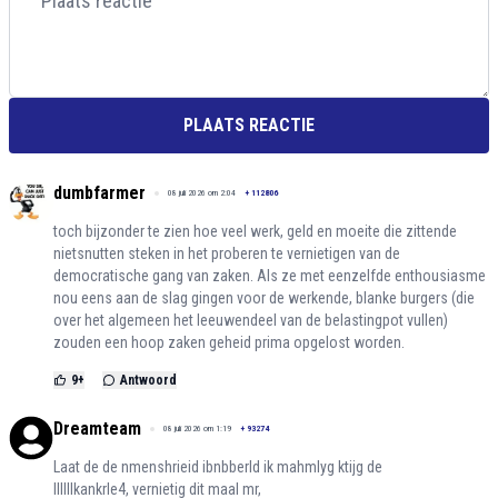
PLAATS REACTIE
dumbfarmer
08 juli 2026 om 2:04
+
112806
toch bijzonder te zien hoe veel werk, geld en moeite die zittende
nietsnutten steken in het proberen te vernietigen van de
democratische gang van zaken. Als ze met eenzelfde enthousiasme
nou eens aan de slag gingen voor de werkende, blanke burgers (die
over het algemeen het leeuwendeel van de belastingpot vullen)
zouden een hoop zaken geheid prima opgelost worden.
9
+
Antwoord
Dreamteam
08 juli 2026 om 1:19
+
93274
Laat de de nmenshrieid ibnbberld ik mahmlyg ktijg de
llllllkankrle4, vernietig dit maal mr,