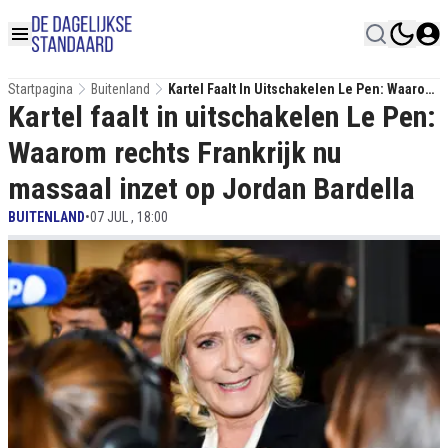
Startpagina
Buitenland
Kartel Faalt In Uitschakelen Le Pen: Waarom
Kartel faalt in uitschakelen Le Pen:
Rechts Frankrijk Nu Massaal Inzet Op Jordan
Bardella
Waarom rechts Frankrijk nu
massaal inzet op Jordan Bardella
BUITENLAND
•
07 JUL , 18:00