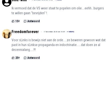
Ik vermoed dat de VS weer staat te popelen om olie....eehh...burgers
te willen gaan "bevrijden" !
15
+
Antwoord
Freedomforever
17 december 2024 om 14:49
+
185092
Voor sLinks is bewijs niet aan de orde.....ze beweren gewoon wat dat
past in hun sLinkse propaganda en indoctrinatie......dat doen ze al
decennialang.....!!!
25
+
Antwoord