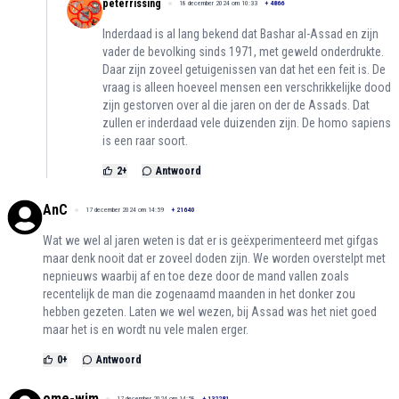
peterrissing
18 december 2024 om 10:33
+
4866
Inderdaad is al lang bekend dat Bashar al-Assad en zijn
vader de bevolking sinds 1971, met geweld onderdrukte.
Daar zijn zoveel getuigenissen van dat het een feit is. De
vraag is alleen hoeveel mensen een verschrikkelijke dood
zijn gestorven over al die jaren on der de Assads. Dat
zullen er inderdaad vele duizenden zijn. De homo sapiens
is een raar soort.
2
+
Antwoord
AnC
17 december 2024 om 14:59
+
21640
Wat we wel al jaren weten is dat er is geëxperimenteerd met gifgas
maar denk nooit dat er zoveel doden zijn. We worden overstelpt met
nepnieuws waarbij af en toe deze door de mand vallen zoals
recentelijk de man die zogenaamd maanden in het donker zou
hebben gezeten. Laten we wel wezen, bij Assad was het niet goed
maar het is en wordt nu vele malen erger.
0
+
Antwoord
ome-wim
17 december 2024 om 14:58
+
132281