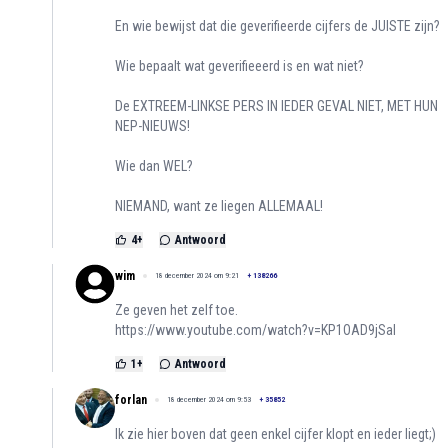
En wie bewijst dat die geverifieerde cijfers de JUISTE zijn?
Wie bepaalt wat geverifieeerd is en wat niet?
De EXTREEM-LINKSE PERS IN IEDER GEVAL NIET, MET HUN
NEP-NIEUWS!
Wie dan WEL?
NIEMAND, want ze liegen ALLEMAAL!
4
+
Antwoord
wim
18 december 2024 om 9:21
+
138266
Ze geven het zelf toe.
https://www.youtube.com/watch?v=KP1OAD9jSaI
1
+
Antwoord
forlan
18 december 2024 om 9:53
+
35852
Ik zie hier boven dat geen enkel cijfer klopt en ieder liegt;)