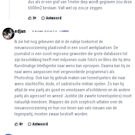
dus als er een graf van 1meter diep wordt gegraven zou deze
6500m2 beslaan. Valt wel op zou je zeggen.
0
+
Antwoord
edjan
18 december 2024 om 9:14
+
104993
Ik zie het nog gebeuren dat in de nabije toekomst de
nieuwsvoorziening plaatsvindt in een soort werkplaatsen. De
journalist is een soort regisseur geworden die grote databases tot
zijn beschikking heeft met miljoenen oude foto’s en films die hij dmv.
Kunstmatige Intelligentie naar wens kan oproepen. Daarna kan hij ze
naar wens aanpassen met vergevorderde programma’s als
Photoshop. Ook kan hij gebruik maken van toneelspelers die naar
wens slachtoffer, dode, of sadistische militair spelen. Zo kan hij
altijd de ene partij als goed en vreedzaam afschilderen en de andere
partij als agressief en wreed. Justitie (de zwarte toneelspelers) moet
natuurlijk meedoen. Wappies die zich sceptisch uitlaten over de
nieuwsvoorziening en hun oor lenen aan vals nieuws van de
tegenpartij, moeten zwaar bestraft worden.
8
+
Antwoord