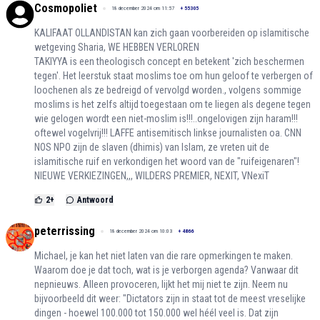
Cosmopoliet
18 december 2024 om 11:57
+
55305
KALIFAAT OLLANDISTAN kan zich gaan voorbereiden op islamitische
wetgeving Sharia, WE HEBBEN VERLOREN
TAKIYYA is een theologisch concept en betekent 'zich beschermen
tegen'. Het leerstuk staat moslims toe om hun geloof te verbergen of
loochenen als ze bedreigd of vervolgd worden., volgens sommige
moslims is het zelfs altijd toegestaan om te liegen als degene tegen
wie gelogen wordt een niet-moslim is!!!..ongelovigen zijn haram!!!
oftewel vogelvrij!!! LAFFE antisemitisch linkse journalisten oa. CNN
NOS NPO zijn de slaven (dhimis) van Islam, ze vreten uit de
islamitische ruif en verkondigen het woord van de "ruifeigenaren"!
NIEUWE VERKIEZINGEN,,, WILDERS PREMIER, NEXIT, VNexiT
2
+
Antwoord
peterrissing
18 december 2024 om 10:03
+
4866
Michael, je kan het niet laten van die rare opmerkingen te maken.
Waarom doe je dat toch, wat is je verborgen agenda? Vanwaar dit
nepnieuws. Alleen provoceren, lijkt het mij niet te zijn. Neem nu
bijvoorbeeld dit weer: "Dictators zijn in staat tot de meest vreselijke
dingen - hoewel 100.000 tot 150.000 wel héél veel is. Dat zijn