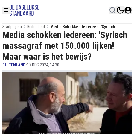
Startpagina
Buitenland
Media Schokken Iedereen: 'Syrisch
Media schokken iedereen: 'Syrisch
Massagraf Met 150.000 Lijken!' Maar Waar Is
Het Bewijs?
massagraf met 150.000 lijken!'
Maar waar is het bewijs?
BUITENLAND
•
17 DEC 2024, 14:30