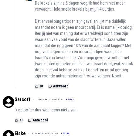
De krekels zijn na 5 dagen weg, ik had hem niet meer
verwacht. Hele snelle krekels bij mij, 14 uurtjes.
Dat er veel burgerdoden zijn gevallen lijkt me duidelijk
maar dat noem ik geen moordpartij. Er is namelijk oorlog.
Ben jij niet van mening dat er wereldwijd conflicten zijn
waar een veelvoud van de slachtoffers in Gaza vallen
maar dat die nog geen 10% van de aandacht krijgen? Met
nog veel ergere daden en moordpartijen waar je de
Israëli's van beschuldig? Voor mijn gevoel wordt er met
twee maten gemeten en alles wat Israël doet,.wat ze ook
doen., het zal behalve zichzelf opheffen nooit genoeg
zijn voor de antisemieten en trouwe volgers. Nooit.
0
+
Antwoord
Sarcoff
17 december 2024 om 15:32
+
32345
Ik geloof er dus weer eens niets van.
4
+
Antwoord
Elske
17 december 2024 om 15:08
+
25769