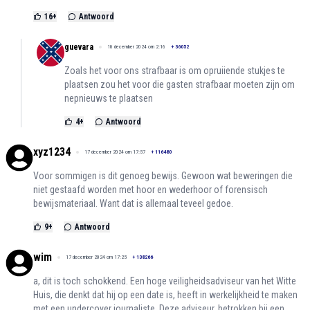
16
+
Antwoord
guevara
18 december 2024 om 2:16
+
36052
Zoals het voor ons strafbaar is om opruiiende stukjes te
plaatsen zou het voor die gasten strafbaar moeten zijn om
nepnieuws te plaatsen
4
+
Antwoord
xyz1234
17 december 2024 om 17:57
+
116480
Voor sommigen is dit genoeg bewijs. Gewoon wat beweringen die
niet gestaafd worden met hoor en wederhoor of forensisch
bewijsmateriaal. Want dat is allemaal teveel gedoe.
9
+
Antwoord
wim
17 december 2024 om 17:25
+
138266
a, dit is toch schokkend. Een hoge veiligheidsadviseur van het Witte
Huis, die denkt dat hij op een date is, heeft in werkelijkheid te maken
met een undercover journaliste. Deze adviseur, betrokken bij een