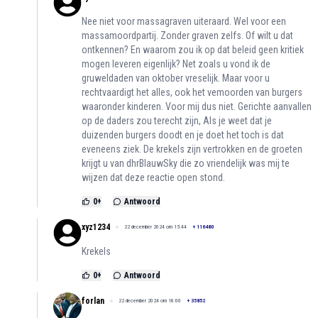
Nee niet voor massagraven uiteraard. Wel voor een
massamoordpartij. Zonder graven zelfs. Of wilt u dat
ontkennen? En waarom zou ik op dat beleid geen kritiek
mogen leveren eigenlijk? Net zoals u vond ik de
gruweldaden van oktober vreselijk. Maar voor u
rechtvaardigt het alles, ook het vemoorden van burgers
waaronder kinderen. Voor mij dus niet. Gerichte aanvallen
op de daders zou terecht zijn, Als je weet dat je
duizenden burgers doodt en je doet het toch is dat
eveneens ziek. De krekels zijn vertrokken en de groeten
krijgt u van dhrBlauwSky die zo vriendelijk was mij te
wijzen dat deze reactie open stond.
0
+
Antwoord
xyz1234
22 december 2024 om 15:44
+
116480
Krekels
0
+
Antwoord
forlan
22 december 2024 om 18:00
+
35852