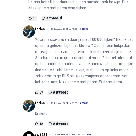
Helaas betreft het daar niet alleen anekdotisch bewijs. Dus
dit is appels met peren vergelijken.
1
+
Antwoord
forlan
17 december 2024 om 18:00
+
35852
Voor massa-graven daar ja met 100.000 lijken? Heb je dat
op insta gelezen bij C'est Mocro ? Geef ff een linkje dan
of reageer je nu zoals gewoonlijk niet meer als je met je
Anti-Israel onzin geconfronteerd wordt? Ik doel uiteraard
op het anders benaderen van het nieuws als de mogelijke
daders Jod...uhh Israëli's zijn, niet alleen op links maar
zelfs sommige DDS stukjesschrijvers en iedereen ziet
het gebeuren. Niks appels met peren. Watermeloen.
7
+
Antwoord
forlan
17 december 2024 om 21:06
+
35852
Krekels
6
+
Antwoord
xyz1234
22 december 2024 om 00:57
+
116480