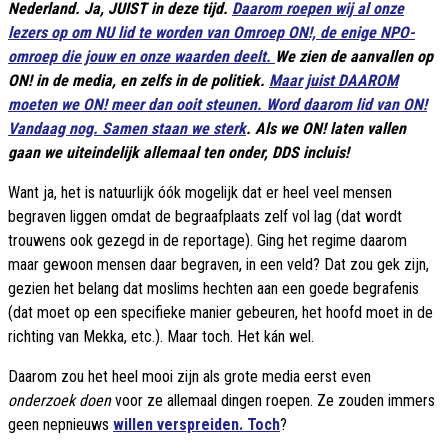
Nederland. Ja, JUIST in deze tijd.
Daarom roepen wij al onze
lezers op om NU lid te worden van Omroep ON!, de enige NPO-
omroep die jouw en onze waarden deelt.
We zien de aanvallen op
ON! in de media, en zelfs in de politiek.
Maar juist DAAROM
moeten we ON! meer dan ooit steunen. Word daarom lid van ON!
Vandaag nog. Samen staan we sterk
. Als we ON! laten vallen
gaan we uiteindelijk allemaal ten onder, DDS incluis!
Want ja, het is natuurlijk óók mogelijk dat er heel veel mensen
begraven liggen omdat de begraafplaats zelf vol lag (dat wordt
trouwens ook gezegd in de reportage). Ging het regime daarom
maar gewoon mensen daar begraven, in een veld? Dat zou gek zijn,
gezien het belang dat moslims hechten aan een goede begrafenis
(dat moet op een specifieke manier gebeuren, het hoofd moet in de
richting van Mekka, etc.). Maar toch. Het kán wel.
Daarom zou het heel mooi zijn als grote media eerst even
onderzoek doen
voor ze allemaal dingen roepen. Ze zouden immers
geen nepnieuws
willen verspreiden. Toch
?