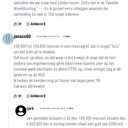
aantallen die we maar heel zelden horen. Zelfs niet in de Tweede
Wereldoorlog." - - - En ik ga niet eens uitleggen waarom die
opmerking zo raar is. Dat snapt iedereen.
3
+
Antwoord
janusx60
18 december 2024 om 9:16
+
29404
100.000 tot 150.000 mensen in een massagraf, dat is nogal "fors"
om het licht uit te drukken.
Dat moet opvallen, en idd waar is het bewijs, ik snap dat de tere
zieltjes van tegenwoordig géén lijken meer kunnen zien op het
journaal want dan lopen ze direct PTSS op, maar vroeger zag je dit
gewoon op de NOS.
Ik herken de beelden nog uit Servië van begin jaren '90.
Dat was idd bewijs!
6
+
Antwoord
tjarb
18 december 2024 om 13:09
+
2933
een gemiddel lichaam is 65 liter. 100.000 mensen zouden dan
6.500.000 liter in beslag nemen ofwel een graf van 6500 m3.