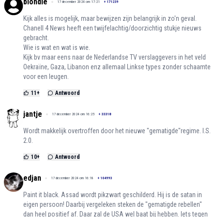
blondie
17 december 2024 om 17:21
+
171239
Kijk alles is mogelijk, maar bewijzen zijn belangrijk in zo'n geval.
Chanell 4 News heeft een twijfelachtig/doorzichtig stukje nieuws
gebracht.
Wie is wat en wat is wie.
Kijk bv maar eens naar de Nederlandse TV verslaggevers in het veld
Oekraïne, Gaza, Libanon enz allemaal Linkse types zonder schaamte
voor een leugen.
11
+
Antwoord
jantje
17 december 2024 om 16:25
+
33318
Wordt makkelijk overtroffen door het nieuwe "gematigde"regime. I.S.
2.0.
10
+
Antwoord
edjan
17 december 2024 om 16:18
+
104993
Paint it black. Assad wordt pikzwart geschilderd. Hij is de satan in
eigen persoon! Daarbij vergeleken steken de "gematigde rebellen"
dan heel positief af. Daar zal de USA wel baat bij hebben. Iets tegen