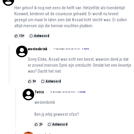
Hier geloof ik nog niet eens de helft van. Hetzelfde als toendertijd
Koeweit, kinderen uit de couveuse gehaald. Er wordt nu teveel
gezegd om maar te laten zien dat Assad écht slecht was. Er zullen
altijd mensen zijn die hiervan vruchten plukken.
15
+
Antwoord
westenbrink
17 december 2024 om 16:25
+
9316
Sorry Elske, Assad was echt een beest, waarom denk je dat
er zoveel mensen Syrië zijn ontvlucht. Omdat het een lievertje
was? Dacht het niet.
9
+
Antwoord
Tetris
18 december 2024 om 9:05
+
22240
westenbrink
Ben jij erbij geweest ofzo?
2
+
Antwoord