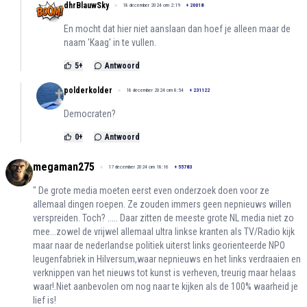
dhrBlauwSky
18 december 2024 om 2:19
+
20018
En mocht dat hier niet aanslaan dan hoef je alleen maar de
naam 'Kaag' in te vullen.
5
+
Antwoord
polderkolder
18 december 2024 om 8:54
+
231122
Democraten?
0
+
Antwoord
megaman275
17 december 2024 om 18:16
+
55783
" De grote media moeten eerst even onderzoek doen voor ze
allemaal dingen roepen. Ze zouden immers geen nepnieuws willen
verspreiden. Toch? ..... Daar zitten de meeste grote NL media niet zo
mee...zowel de vrijwel allemaal ultra linkse kranten als TV/Radio kijk
maar naar de nederlandse politiek uiterst links georienteerde NPO
leugenfabriek in Hilversum,waar nepnieuws en het links verdraaien en
verknippen van het nieuws tot kunst is verheven, treurig maar helaas
waar!.Niet aanbevolen om nog naar te kijken als de 100% waarheid je
lief is!