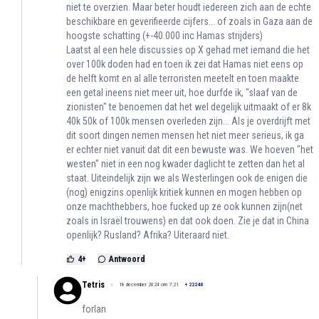
niet te overzien. Maar beter houdt iedereen zich aan de echte
beschikbare en geverifieerde cijfers... of zoals in Gaza aan de
hoogste schatting (+-40.000 inc Hamas strijders)
Laatst al een hele discussies op X gehad met iemand die het
over 100k doden had en toen ik zei dat Hamas niet eens op
de helft komt en al alle terroristen meetelt en toen maakte
een getal ineens niet meer uit, hoe durfde ik, "slaaf van de
zionisten" te benoemen dat het wel degelijk uitmaakt of er 8k
40k 50k of 100k mensen overleden zijn... Als je overdrijft met
dit soort dingen nemen mensen het niet meer serieus, ik ga
er echter niet vanuit dat dit een bewuste was. We hoeven "het
westen" niet in een nog kwader daglicht te zetten dan het al
staat. Uiteindelijk zijn we als Westerlingen ook de enigen die
(nog) enigzins openlijk kritiek kunnen en mogen hebben op
onze machthebbers, hoe fucked up ze ook kunnen zijn(net
zoals in Israël trouwens) en dat ook doen. Zie je dat in China
openlijk? Rusland? Afrika? Uiteraard niet.
4
+
Antwoord
Tetris
18 december 2024 om 7:21
+
22240
forlan