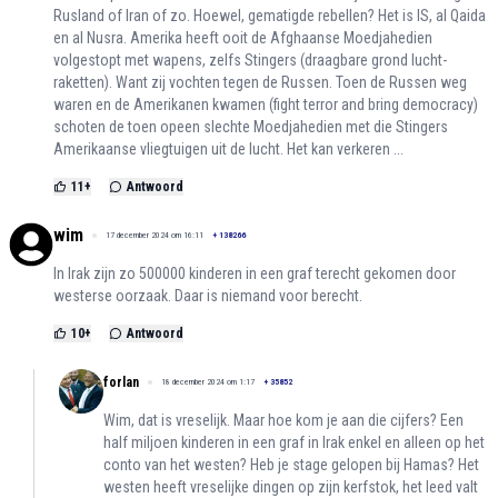
Rusland of Iran of zo. Hoewel, gematigde rebellen? Het is IS, al Qaida
en al Nusra. Amerika heeft ooit de Afghaanse Moedjahedien
volgestopt met wapens, zelfs Stingers (draagbare grond lucht-
raketten). Want zij vochten tegen de Russen. Toen de Russen weg
waren en de Amerikanen kwamen (fight terror and bring democracy)
schoten de toen opeen slechte Moedjahedien met die Stingers
Amerikaanse vliegtuigen uit de lucht. Het kan verkeren ...
11
+
Antwoord
wim
17 december 2024 om 16:11
+
138266
In Irak zijn zo 500000 kinderen in een graf terecht gekomen door
westerse oorzaak. Daar is niemand voor berecht.
10
+
Antwoord
forlan
18 december 2024 om 1:17
+
35852
Wim, dat is vreselijk. Maar hoe kom je aan die cijfers? Een
half miljoen kinderen in een graf in Irak enkel en alleen op het
conto van het westen? Heb je stage gelopen bij Hamas? Het
westen heeft vreselijke dingen op zijn kerfstok, het leed valt