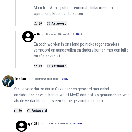
Maar top Wim, jij stuurt tenminste links mee om je
opmerking kracht bij te zetten.
2
+
Antwoord
wim
18 december 2024 om 9:55
+
138266
En toch worden in ons land politieke tegenstanders
vermoord en aangevallen en daders komen met een lullig
strafje er van af
1
+
Antwoord
forlan
17 december 2024 om 15:45
+
35852
Stel je voor dat ze dat in Gaza hadden gehoord met enkel
anekdotisch bewijs, benieuwd of MvdG dan ook zo genuanceerd was
als de verdachte daders een keppeltje zouden dragen.
9
+
Antwoord
xyz1234
17 december 2024 om 17:57
+
116480