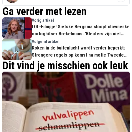
Ga verder met lezen
Vorig artikel
LOL-Filmpje! Sietske Bergsma sloopt clowneske
oorloghitser Brekelmans: 'Kleuters zijn niet
meer aan zet in Oekraïne'
Volgend artikel
Roken in de buitenlucht wordt verder beperkt:
Strengere regels op komst na motie Tweede
Kamer
Dit vind je misschien ook leuk