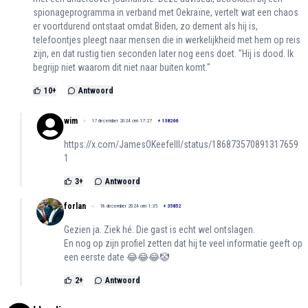
spionageprogramma in verband met Oekraïne, vertelt wat een chaos
er voortdurend ontstaat omdat Biden, zo dement als hij is,
telefoontjes pleegt naar mensen die in werkelijkheid met hem op reis
zijn, en dat rustig tien seconden later nog eens doet. "Hij is dood. Ik
begrijp niet waarom dit niet naar buiten komt."
10
+
Antwoord
wim
17 december 2024 om 17:27
+
138266
https://x.com/JamesOKeefeIII/status/186873570891317659
1
3
+
Antwoord
forlan
18 december 2024 om 1:35
+
35852
Gezien ja. Ziek hé. Die gast is echt wel ontslagen.
En nog op zijn profiel zetten dat hij te veel informatie geeft op
een eerste date 😂😂😂🤡
2
+
Antwoord