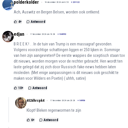
polderkolder
18 december 2024 om 8:53
+
231122
Ach, Auswitz en Bergen Belsen, worden ook ontkend.
4
+
Antwoord
edjan
17 december 2024 om 18:38
+
104993
B R E E K ! . . In de tuin van Trump is een massagraf gevonden.
Volgens voorzichtige schattingen liggen er 250 lijken in. Sommige
van hen zijn aangevreten!! De eerste wappies die sceptisch staan tov
dit nieuws, worden morgen voor de rechter gebracht. Hen wordt ten
laste gelegd dat zij zich door Russisch fake-news hebben laten
misleiden. (Met enige aanpassingen is dit nieuws ook geschikt te
maken voor Wilders en Poetin) ( uhhh, satire)
10
+
Antwoord
652dhrcpk4
17 december 2024 om 20:28
+
16956
Klopt! Bleken regenwormen te zijn
6
+
Antwoord