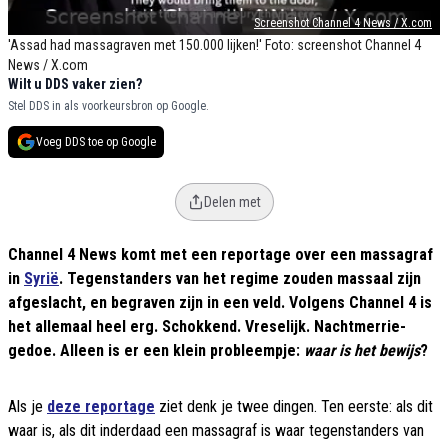
Screenshot Channel 4 News / X.com
'Assad had massagraven met 150.000 lijken!' Foto: screenshot Channel 4
News / X.com
Wilt u DDS vaker zien?
Stel DDS in als voorkeursbron op Google.
Voeg DDS toe op Google
Delen met
Channel 4 News komt met een reportage over een massagraf
in
Syrië
. Tegenstanders van het regime zouden massaal zijn
afgeslacht, en begraven zijn in een veld. Volgens Channel 4 is
het allemaal heel erg. Schokkend. Vreselijk. Nachtmerrie-
gedoe. Alleen is er een klein probleempje:
waar is het bewijs
?
Als je
deze reportage
ziet denk je twee dingen. Ten eerste: als dit
waar is, als dit inderdaad een massagraf is waar tegenstanders van