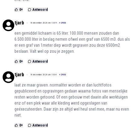
0
+
Antwoord
tjarb
18 december 2024 om 13:09
+
2933
een gemiddel lichaam is 65 liter. 100.000 mensen zouden dan
6.500.000 liter in beslag nemen ofwel een graf van 6500 m3. dus als
er een graf van 1meter diep wordt gegraven zou deze 6500m2
beslaan. Valt wel op zou je zeggen.
0
+
Antwoord
tjarb
18 december 2024 om 13:04
+
2933
laat ze maar graven. normaliter worden er dan luchtfotos
gepubliceerd en opgravingen gedaan waarna fotos van menselijke
resten worden getoond. Of een gebouw met daarin alle werktuigen
enz of een plek waar alle kleding werd opgeslagen van
geëxecuteerden. Daar zijn ze altijd wel heul snel mee, maar nu even
niet.
0
+
Antwoord