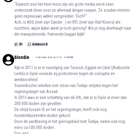
"Daarom zou het heel mooi zijn als grote media eerst even
onderzoek doen voor ze allemaal dingen roepen. Ze zouden immers
geen nepnieuws willen verspreiden. Toch?"
Ach, is NOS (met zijn Sander ..) en RTL (met zijn Olaf Koens) als
nuchtere, wijze kijker weet je toch genoeg? Als je nog überhaupt naar
die manipulerende, framende bagger kijkt!
0
+
Antwoord
blondie
19 december 2024 om 16:52
+
171239
Kijk in 2011 is er in navolging van Tunesië, Egypte en Libië (Arabische
Lente) in Syrië onvrede zij protesteren tegen de corruptie en
werkloosheid.
Soennitische rebellen met steun van Turkije strijden tegen het
regeringsleger van Assad.
In 2015 was er een schatting van de V.N., dat er in Syrië al meer dan
200.000 doden zijn gevallen.
De strijd tussen IS en het regeringsleger, heeft ook nog
honderdduizenden doden gekost.
Door de aardbeving in het grensgebied met Turkije, vielen ook nog
eens ca 100.000 doden.
Enz. enz.