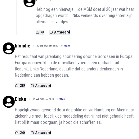
Heb nog een nieuwtje ....de MSM doet al 20 jaar wat haar
opgedragen wordt.... Niks verkeerds over migranten zijn
allemaal lieverdjes
4
+
Antwoord
blondie
13 april 2025 om 21:39
+
171239
Het resultaat van jarenlang sponsering door de Sorossen in Europa.
Europa is omvolkt en de omvolkers voeren een opdracht uit.
Bedankt Links Nederland, dat jullie dat de anders denkenden in
Nederland aan hebben gedaan.
28
+
Antwoord
Elske
13 april 2025 om 21:12
+
25769
Hopelijk zwaar gewond door de politie en via Hamburg en Aken naar
ziekenhuis met Hopelijk de mededeling dat hij het niet gehaald heeft.
Het blijft maar doorgaan, ja hoor, die schaffen es.
24
+
Antwoord