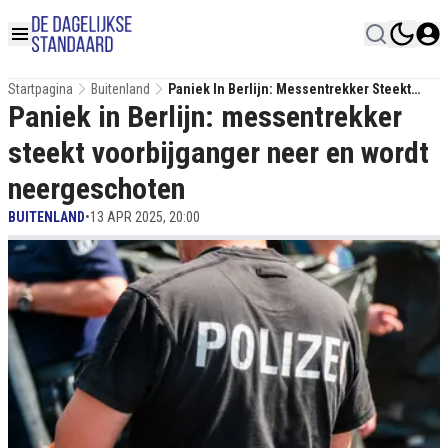
Startpagina
Buitenland
Paniek In Berlijn: Messentrekker Steekt
Paniek in Berlijn: messentrekker
Voorbijganger Neer En Wordt
Neergeschoten
steekt voorbijganger neer en wordt
neergeschoten
BUITENLAND
•
13 APR 2025, 20:00