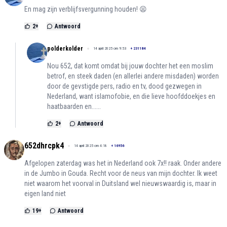
En mag zijn verblijfsvergunning houden! 😫
2
+
Antwoord
polderkolder
14 april 2025 om 9:53
+
231184
Nou 652, dat komt omdat bij jouw dochter het een moslim
betrof, en steek daden (en allerlei andere misdaden) worden
door de gevstigde pers, radio en tv, dood gezwegen in
Nederland, want islamofobie, en die lieve hoofddoekjes en
haatbaarden en......
2
+
Antwoord
652dhrcpk4
14 april 2025 om 4:18
+
16956
Afgelopen zaterdag was het in Nederland ook 7x!! raak. Onder andere
in de Jumbo in Gouda. Recht voor de neus van mijn dochter. Ik weet
niet waarom het voorval in Duitsland wel nieuwswaardig is, maar in
eigen land niet
19
+
Antwoord