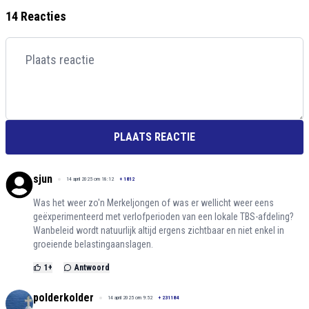
14 Reacties
PLAATS REACTIE
sjun
14 april 2025 om 18:12
+
1812
Was het weer zo'n Merkeljongen of was er wellicht weer eens
geëxperimenteerd met verlofperioden van een lokale TBS-afdeling?
Wanbeleid wordt natuurlijk altijd ergens zichtbaar en niet enkel in
groeiende belastingaanslagen.
1
+
Antwoord
polderkolder
14 april 2025 om 9:52
+
231184