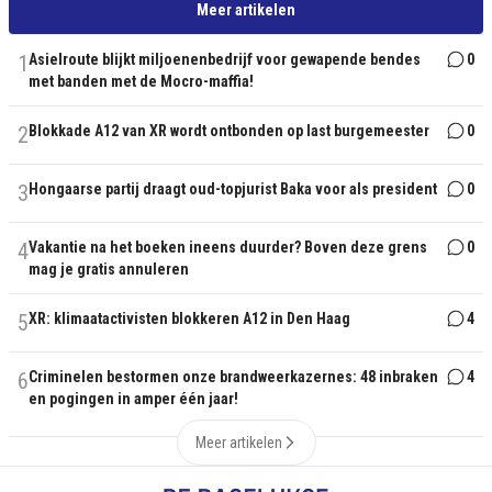
Meer artikelen
1
Asielroute blijkt miljoenenbedrijf voor gewapende bendes
0
met banden met de Mocro-maffia!
2
Blokkade A12 van XR wordt ontbonden op last burgemeester
0
3
Hongaarse partij draagt oud-topjurist Baka voor als president
0
4
Vakantie na het boeken ineens duurder? Boven deze grens
0
mag je gratis annuleren
5
XR: klimaatactivisten blokkeren A12 in Den Haag
4
6
Criminelen bestormen onze brandweerkazernes: 48 inbraken
4
en pogingen in amper één jaar!
Meer artikelen