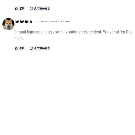
23
+
Antwoord
nehemia
13 april 2025 om 20:07
+
535763
Er gaat bijna geen dag voorbij zonder steekincident. Wir schaffen Das
nicht.
43
+
Antwoord