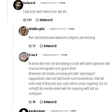
belazerd
14 april 2025 om 7:23
+
22418
Laat zich wel raden hoe dat zit.
11
+
Antwoord
652dhrcpk4
14 april 2025 om 7:45
+
16956
Ben wel benieuwd waarom volgens uw mening
1
+
Antwoord
Erna.V
14 april 2025 om 8:26
+
37028
Ik denk dat men de bevolking vooral wilt laten geloven dat
massa immigratie ons goed doet.
Wanneer de media consequent alle 'aanslagen'
rapporteert, dan zal dat beeld snel veranderen. Dat wil
men niet in Brussel, dus ook niet in onze regering. En mi
schrijft de media enkel wat de regering wilt dat ze
schrijven
9
+
Antwoord
paratrooper
14 april 2025 om 17:59
+
20097