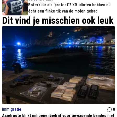
Boterzuur als ‘protest’? XR-idioten hebben nu
écht een flinke tik van de molen gehad
Dit vind je misschien ook leuk
Immigratie
0
Asielroute blijkt miljoenenbedrijf voor gewapende bendes met