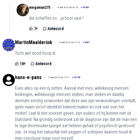
megaman275
14 april 2025 om 00:24
+
55783
die schaffen es....ja hoor vast !
7
+
Antwoord
MartinMaalderink
13 april 2025 om 21:10
+
9007
Toch wel dood hoop ik.
18
+
Antwoord
hans-e-pans
13 april 2025 om 21:07
+
41158
Even alles op een rij zetten. Aanval met mes, willekeurig mensen
bedreigen, willekeurige mensen steken, man steken en daarbij
dermate ernstig verwonden dat deze aan zijn verwondingen overlijdt,
geen naam en/of identiteit bekend maken en ook niet over het
motief. Laat ik een voorzet geven, zijn ouders of hij komen niet uit
Duitsland. Na grondig onderzoek zal de diagnose zijn dat de man een
te lage bloedsuikerspiegel zal hebben gehad of psychisch gestoord
zijn. Je mag het natuurlijk niet zeggen of schrijven daarom houd ik
mijn conclusie maar voor mezelf.