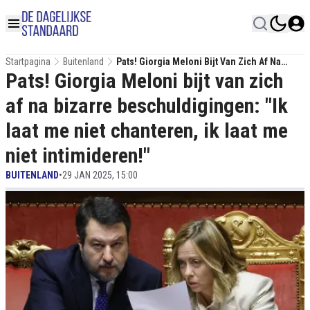
Startpagina
Buitenland
Pats! Giorgia Meloni Bijt Van Zich Af Na
Pats! Giorgia Meloni bijt van zich
Bizarre Beschuldigingen: "Ik Laat Me Niet
Chanteren, Ik Laat Me Niet Intimideren!"
af na bizarre beschuldigingen: "Ik
laat me niet chanteren, ik laat me
niet intimideren!"
BUITENLAND
•
29 JAN 2025, 15:00