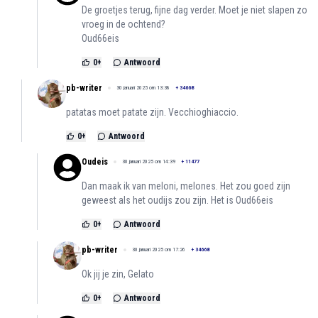
De groetjes terug, fijne dag verder. Moet je niet slapen zo
vroeg in de ochtend?
Oud66eis
0
+
Antwoord
pb-writer
30 januari 2025 om 13:38
+
34668
patatas moet patate zijn. Vecchioghiaccio.
0
+
Antwoord
Oudeis
30 januari 2025 om 14:39
+
11477
Dan maak ik van meloni, melones. Het zou goed zijn
geweest als het oudijs zou zijn. Het is Oud66eis
0
+
Antwoord
pb-writer
30 januari 2025 om 17:26
+
34668
Ok jij je zin, Gelato
0
+
Antwoord