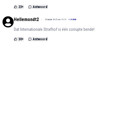
23
+
Antwoord
Hellemondt2
29 januari 2025 om 15:15
+
31848
Dat Internationale Strafhof is één corrupte bende!
30
+
Antwoord