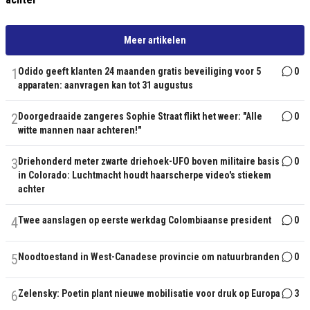
Meer artikelen
1
Odido geeft klanten 24 maanden gratis beveiliging voor 5
0
apparaten: aanvragen kan tot 31 augustus
2
Doorgedraaide zangeres Sophie Straat flikt het weer: "Alle
0
witte mannen naar achteren!"
3
Driehonderd meter zwarte driehoek-UFO boven militaire basis
0
in Colorado: Luchtmacht houdt haarscherpe video's stiekem
achter
4
Twee aanslagen op eerste werkdag Colombiaanse president
0
5
Noodtoestand in West-Canadese provincie om natuurbranden
0
6
Zelensky: Poetin plant nieuwe mobilisatie voor druk op Europa
3