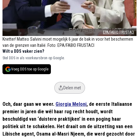
EPA/FABIO FRUSTACI
Knetter! Matteo Salvini moet mogelijk 6 jaar de bak in voor het beschermen
van de grenzen van Italië. Foto: EPA/FABIO FRUSTACI
Wilt u DDS vaker zien?
Stel DDS in als voorkeursbron op Google.
Voeg DDS toe op Google
Delen met
Och, daar gaan we weer.
Giorgia Meloni
, de eerste Italiaanse
premier in jaren die wél haar rug recht houdt, wordt
beschuldigd van ‘duistere praktijken’ in een poging haar
politiek uit te schakelen. Het draait om de uitzetting van een
Libische agent, Osama al-Masri Njeem, die werd gezocht door