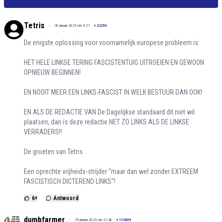
Tetris
30 januari 2025 om 3:27
+
22253
De enigste oplossing voor voornamelijk europese probleem is:
HET HELE LINKSE TERING FASCISTENTUIG UITROEIEN EN GEWOON
OPNIEUW BEGINNEN!
EN NOOIT MEER EEN LINKS-FASCIST IN WELK BESTUUR DAN OOK!
EN ALS DE REDACTIE VAN De Dagelijkse standaard dit niet wil
plaatsen, dan is deze redactie NET ZO LINKS ALS DE LINKSE
VERRADERS!!
De groeten van Tetris
Een oprechte vrijheids-strijder "maar dan wel zonder EXTREEM
FASCISTISCH DICTEREND LINKS"!
6
+
Antwoord
dumbfarmer
29 januari 2025 om 21:38
+
112829