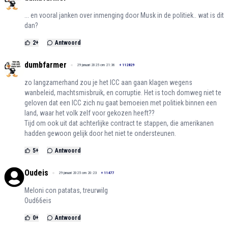
... en vooral janken over inmenging door Musk in de politiek.. wat is dit
dan?
2
+
Antwoord
dumbfarmer
29 januari 2025 om 21:36
+
112829
zo langzamerhand zou je het ICC aan gaan klagen wegens
wanbeleid, machtsmisbruik, en corruptie. Het is toch domweg niet te
geloven dat een ICC zich nu gaat bemoeien met politiek binnen een
land, waar het volk zelf voor gekozen heeft??
Tijd om ook uit dat achterlijke contract te stappen, die amerikanen
hadden gewoon gelijk door het niet te ondersteunen.
5
+
Antwoord
Oudeis
29 januari 2025 om 20:23
+
11477
Meloni con patatas, treurwilg
Oud66eis
0
+
Antwoord