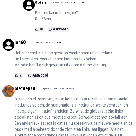
Oudeis
30 januari 2025 om 18:24
+
11477
Patates kai melones, ok?
Oud66eis
0
+
Antwoord
jan60
29 januari 2025 om 17:27
+
51977
Het antisemitische icc gewoon wegtrappen uit negerland
De terroristen lovers hebben hier niks te zoeken
Melodie heeft gelijk gewoon uitzetten dat moslimtuig
7
+
Antwoord
pietdepad
29 januari 2025 om 16:30
+
22559
Ik ben er niet zeker van, maar het riekt naar u zult de internationale
instituties volgen, de supranationale instituties wel te verstaan, en
niet op eigen initiatief handelen. Ze wijst de globalistische links
socialisten af en dus moet ze kapot. Zo werkt dat met socialisten.
Een ander leuk aspect is dat ze nu spreekt via de nieuwe media en de
oude media beheerd door de zionisten links laat liggen. Wie het
zionistische propaganda kanaal links laat liggen wordt gestraft.