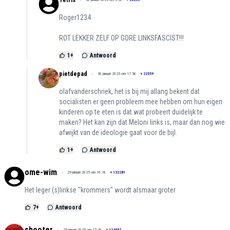
Tetris
Roger1234
ROT LEKKER ZELF OP GORE LINKSFASCIST!!!
1
+
Antwoord
pietdepad
30 januari 2025 om 17:56
+
22559
olafvanderschriek, het is bij mij allang bekent dat
socialisten er geen probleem mee hebben om hun eigen
kinderen op te eten is dat wat probeert duidelijk te
maken? Het kan zijn dat Meloni links is, maar dan nog wie
afwijkt van de ideologie gaat voor de bijl.
1
+
Antwoord
ome-wim
29 januari 2025 om 16:18
+
132281
Het leger (s)linkse "krommers" wordt alsmaar groter
7
+
Antwoord
shooter
29 januari 2025 om 15:30
+
124957