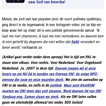
naar Golf van Amerika!
Meloni, die zich niet laat piepelen door dit soort politieke spelletjes,
ging direct in de tegenaanval. In een Instagram-video zei ze klip-en-
klaar waar het op staat: dit is een politiek gemotiveerde aanval.
"Ik
laat me niet chanteren, ik laat me niet intimideren, en daarom ben
ik niet geliefd bij degenen die niet willen dat
Italië
verandert en
beter wordt,"
verklaarde ze.
(Artikel gaat verder onder deze oproep) Het is tijd om PAL te
staan voor elkaar. Voor rechts. Voor Nederland. Voor Ongehoord
Nederland. Ja, JUIST in deze tijd.
Daarom roepen wij al onze
lezers op om NU lid te worden van Omroep ON!, de enige NPO-
omroep die jouw en onze waarden deelt.
We zien de aanvallen op
ON! in de media, en zelfs in de
politiek
.
Maar juist DAAROM
moeten we ON! meer dan ooit steunen. Word daarom lid van ON!
Vandaag nog. Samen staan we sterk
. Als we ON! laten vallen
gaan we uiteindelijk allemaal ten onder, DDS incluis!