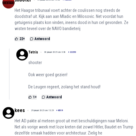
Het Haagse tribunaal voert achter de coulissen nog steeds de
doodstraf uit. Kijk aan aan Mladic en Milosovic. Net voordat hun
getuigenis plaats kon vinden, ineens dood in hun cel gevonden. Ze
wisten teveel over de NAVO bandieterij
22
+
Antwoord
Tetris
30 januari 2025 om 3:38
+
22253
shooter
Ook weer goed gezien!
De Leugen regeert, zolang het stand houd!
1
+
Antwoord
kees
29 januari 2025 om 15:29
+
8519
Het AD pakte al meteen groot uit met beschuldigingen naar Meloni.
Net als vorige week met loze kreten dat zowel Hitler, Baudet en Trump
dezelfde smaak hadden voor architectuur. Zielig he