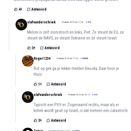
4
+
Antwoord
olafvanderschriek
29 januari 2025 om 17:24
+
212
Meloni is zelf zionistisch en links, Piet. Ze steunt de EU, ze
steunt de NAVO, ze steunt Oekraïne en ze steunt Israël.
3
+
Antwoord
Roger1234
29 januari 2025 om 17:33
+
35065
Rot op gek ga je lekker melden bleusky. Daar hoor je
thuis.
1
+
Antwoord
olafvanderschriek
29 januari 2025 om 18:15
+
212
Typisch een PVV-er. Zogenaamd rechts, maar als er
kritiek wordt geuit op Israël, is dat meteen een catastrofe.
3
+
Antwoord
30 januari 2025 om 3:36
+
22253