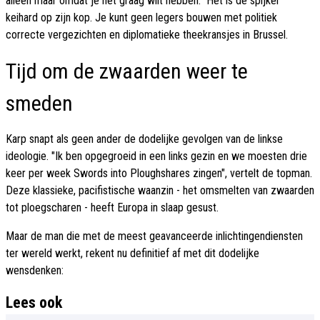
alleen maar omdat je het graag wilt hebben." Het is de spijker
keihard op zijn kop. Je kunt geen legers bouwen met politiek
correcte vergezichten en diplomatieke theekransjes in Brussel.
Tijd om de zwaarden weer te
smeden
Karp snapt als geen ander de dodelijke gevolgen van de linkse
ideologie. "Ik ben opgegroeid in een links gezin en we moesten drie
keer per week Swords into Ploughshares zingen", vertelt de topman.
Deze klassieke, pacifistische waanzin - het omsmelten van zwaarden
tot ploegscharen - heeft Europa in slaap gesust.
Maar de man die met de meest geavanceerde inlichtingendiensten
ter wereld werkt, rekent nu definitief af met dit dodelijke
wensdenken:
Lees ook