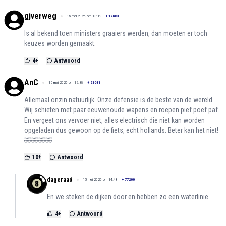
gjverweg
15 mei 2026 om 13:19
+
17683
Is al bekend toen ministers graaiers werden, dan moeten er toch
keuzes worden gemaakt.
4
+
Antwoord
AnC
15 mei 2026 om 12:38
+
21631
Allemaal onzin natuurlijk. Onze defensie is de beste van de wereld.
Wij schieten met paar eeuwenoude wapens en roepen pief poef paf.
En vergeet ons vervoer niet, alles electrisch die niet kan worden
opgeladen dus gewoon op de fiets, echt hollands. Beter kan het niet!
🤣🤣🤣🤣
10
+
Antwoord
dageraad
15 mei 2026 om 14:48
+
77200
En we steken de dijken door en hebben zo een waterlinie.
4
+
Antwoord