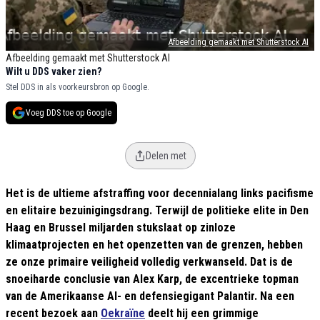
Afbeelding gemaakt met Shutterstock AI
Afbeelding gemaakt met Shutterstock AI
Wilt u DDS vaker zien?
Stel DDS in als voorkeursbron op Google.
Voeg DDS toe op Google
Delen met
Het is de ultieme afstraffing voor decennialang links pacifisme
en elitaire bezuinigingsdrang. Terwijl de politieke elite in Den
Haag en Brussel miljarden stukslaat op zinloze
klimaatprojecten en het openzetten van de grenzen, hebben
ze onze primaire veiligheid volledig verkwanseld. Dat is de
snoeiharde conclusie van Alex Karp, de excentrieke topman
van de Amerikaanse AI- en defensiegigant Palantir. Na een
recent bezoek aan
Oekraïne
deelt hij een grimmige