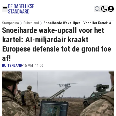
Startpagina
Buitenland
Snoeiharde Wake-Upcall Voor Het Kartel: AI-
Snoeiharde wake-upcall voor het
Miljardair Kraakt Europese Defensie Tot De
Grond Toe Af!
kartel: AI-miljardair kraakt
Europese defensie tot de grond toe
af!
BUITENLAND
•
15 MEI , 11:00