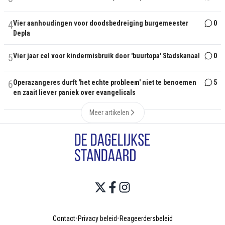
4
Vier aanhoudingen voor doodsbedreiging burgemeester
0
Depla
5
Vier jaar cel voor kindermisbruik door 'buurtopa' Stadskanaal
0
6
Operazangeres durft 'het echte probleem' niet te benoemen
5
en zaait liever paniek over evangelicals
Meer artikelen
Contact
•
Privacy beleid
•
Reageerdersbeleid