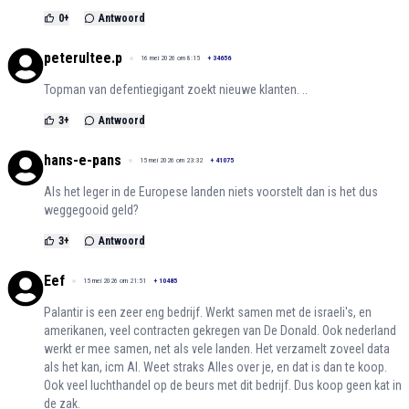
0
+
Antwoord
peterultee.p
16 mei 2026 om 8:15
+
34656
Topman van defentiegigant zoekt nieuwe klanten. ..
3
+
Antwoord
hans-e-pans
15 mei 2026 om 23:32
+
41075
Als het leger in de Europese landen niets voorstelt dan is het dus
weggegooid geld?
3
+
Antwoord
Eef
15 mei 2026 om 21:51
+
10485
Palantir is een zeer eng bedrijf. Werkt samen met de israeli's, en
amerikanen, veel contracten gekregen van De Donald. Ook nederland
werkt er mee samen, net als vele landen. Het verzamelt zoveel data
als het kan, icm AI. Weet straks Alles over je, en dat is dan te koop.
Ook veel luchthandel op de beurs met dit bedrijf. Dus koop geen kat in
de zak.