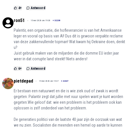
4
+
Antwoord
ron51
15 mei 2026 om 19:30
+
32238
Palentir, een organisatie, die hofleverancier is van het Amerikaanse
leger en vooral op basis van AI! Dus dit is gewoon verpakte reclame
van deze zakkenvullende topman! Wat kwam hij Oekraine doen, denkt
u?
Juist gebruik maken van de miljarden die die domme EU ieder jaar
weer in dat corrupte land steekt! Niets anders!
6
+
Antwoord
pietdepad
15 mei 2026 om 15:47
+
22427
Er bestaan een natuurwet en die is wie ziek oud of zwak is wordt
gegeten. Palantir zegt dat jullie met vuur spelen want je kunt worden
gegeten.Wie geloof dat: wie een probleem is het probleem ook kan
oplossen is zelf onderdeel van het probleem.
De generaties politici van de laatste 40 jaar zijn de oorzaak van wat
we nu zien. Socialisten die meenden een hemel op aarde te kunnen