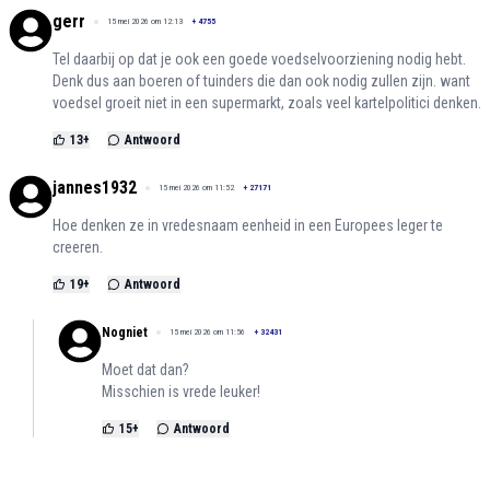
gerr
15 mei 2026 om 12:13
+
4755
Tel daarbij op dat je ook een goede voedselvoorziening nodig hebt.
Denk dus aan boeren of tuinders die dan ook nodig zullen zijn. want
voedsel groeit niet in een supermarkt, zoals veel kartelpolitici denken.
13
+
Antwoord
jannes1932
15 mei 2026 om 11:52
+
27171
Hoe denken ze in vredesnaam eenheid in een Europees leger te
creeren.
19
+
Antwoord
Nogniet
15 mei 2026 om 11:56
+
32431
Moet dat dan?
Misschien is vrede leuker!
15
+
Antwoord