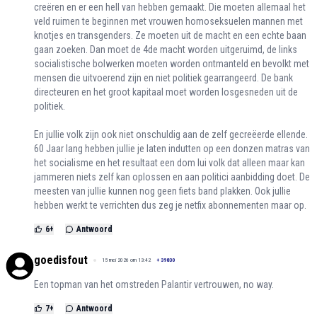
creëren en er een hell van hebben gemaakt. Die moeten allemaal het
veld ruimen te beginnen met vrouwen homoseksuelen mannen met
knotjes en transgenders. Ze moeten uit de macht en een echte baan
gaan zoeken. Dan moet de 4de macht worden uitgeruimd, de links
socialistische bolwerken moeten worden ontmanteld en bevolkt met
mensen die uitvoerend zijn en niet politiek gearrangeerd. De bank
directeuren en het groot kapitaal moet worden losgesneden uit de
politiek.
En jullie volk zijn ook niet onschuldig aan de zelf gecreëerde ellende.
60 Jaar lang hebben jullie je laten indutten op een donzen matras van
het socialisme en het resultaat een dom lui volk dat alleen maar kan
jammeren niets zelf kan oplossen en aan politici aanbidding doet. De
meesten van jullie kunnen nog geen fiets band plakken. Ook jullie
hebben werkt te verrichten dus zeg je netfix abonnementen maar op.
6
+
Antwoord
goedisfout
15 mei 2026 om 13:42
+
39830
Een topman van het omstreden Palantir vertrouwen, no way.
7
+
Antwoord