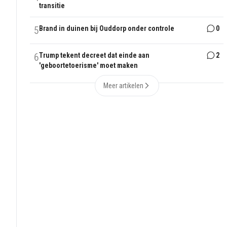
transitie
5
Brand in duinen bij Ouddorp onder controle
0
6
Trump tekent decreet dat einde aan
2
'geboortetoerisme' moet maken
Meer artikelen