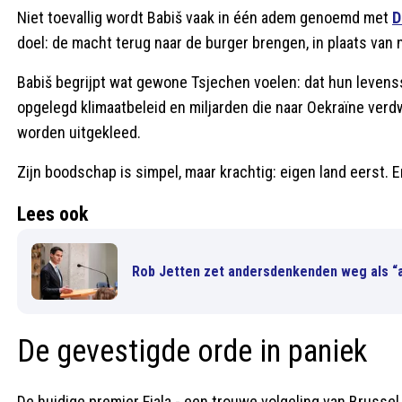
Niet toevallig wordt Babiš vaak in één adem genoemd met
D
doel: de macht terug naar de burger brengen, in plaats va
Babiš begrijpt wat gewone Tsjechen voelen: dat hun levens
opgelegd klimaatbeleid en miljarden die naar Oekraïne verd
worden uitgekleed.
Zijn boodschap is simpel, maar krachtig: eigen land eerst. 
Lees ook
Rob Jetten zet andersdenkenden weg als “a
De gevestigde orde in paniek
De huidige premier Fiala - een trouwe volgeling van Brusse