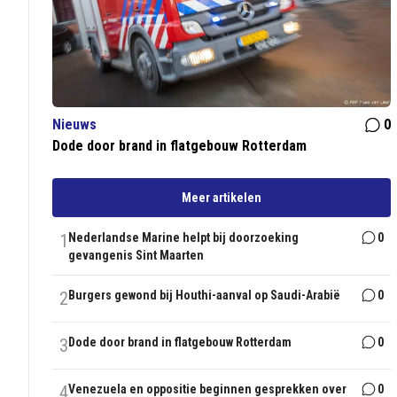
Nieuws
0
Dode door brand in flatgebouw Rotterdam
Meer artikelen
1
Nederlandse Marine helpt bij doorzoeking
0
gevangenis Sint Maarten
2
Burgers gewond bij Houthi-aanval op Saudi-Arabië
0
3
Dode door brand in flatgebouw Rotterdam
0
4
Venezuela en oppositie beginnen gesprekken over
0