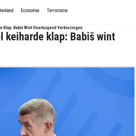
tenland
Economie
Terrorisme
de Klap: Babiš Wint Overtuigend Verkiezingen
l keiharde klap: Babiš wint