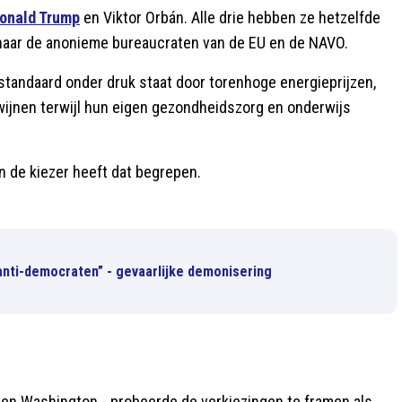
onald Trump
en Viktor Orbán. Alle drie hebben ze hetzelfde
n naar de anonieme bureaucraten van de EU en de NAVO.
standaard onder druk staat door torenhoge energieprijzen,
wijnen terwijl hun eigen gezondheidszorg en onderwijs
En de kiezer heeft dat begrepen.
nti-democraten” - gevaarlijke demonisering
l en Washington - probeerde de verkiezingen te framen als