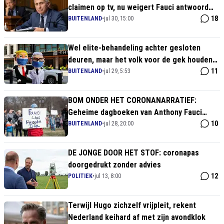
claimen op tv, nu weigert Fauci antwoord
over Wuhan
18
BUITENLAND
•
jul 30, 15:00
Wel elite-behandeling achter gesloten
deuren, maar het volk voor de gek houden
over de bijwerkingen
11
BUITENLAND
•
jul 29, 5:53
BOM ONDER HET CORONANARRATIEF:
Geheime dagboeken van Anthony Fauci
uitgelekt - hij wist al in 2020 dat de
10
BUITENLAND
•
jul 28, 20:00
'vismarkt' een fabeltje was!
DE JONGE DOOR HET STOF: coronapas
doorgedrukt zonder advies
12
POLITIEK
•
jul 13, 8:00
Terwijl Hugo zichzelf vrijpleit, rekent
Nederland keihard af met zijn avondklok