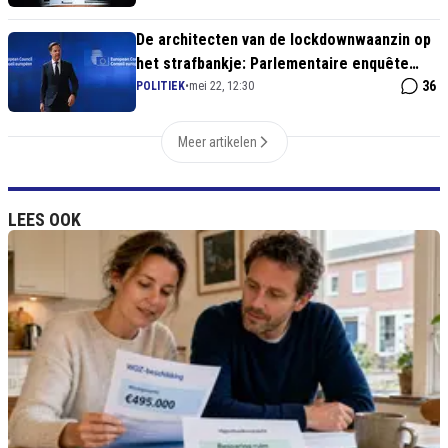
De architecten van de lockdownwaanzin op
het strafbankje: Parlementaire enquête
start verhoren over avondklok en
36
POLITIEK
•
mei 22, 12:30
coronapas
Meer artikelen
LEES OOK