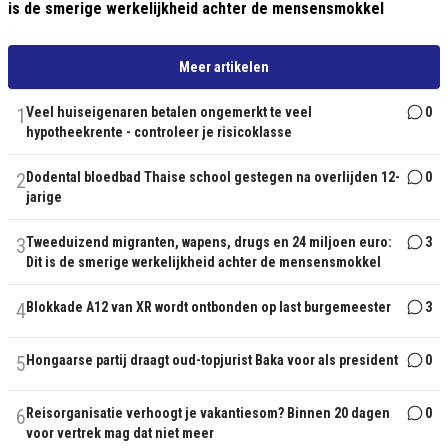
is de smerige werkelijkheid achter de mensensmokkel
Meer artikelen
1
Veel huiseigenaren betalen ongemerkt te veel
0
hypotheekrente - controleer je risicoklasse
2
Dodental bloedbad Thaise school gestegen na overlijden 12-
0
jarige
3
Tweeduizend migranten, wapens, drugs en 24 miljoen euro:
3
Dit is de smerige werkelijkheid achter de mensensmokkel
4
Blokkade A12 van XR wordt ontbonden op last burgemeester
3
5
Hongaarse partij draagt oud-topjurist Baka voor als president
0
6
Reisorganisatie verhoogt je vakantiesom? Binnen 20 dagen
0
voor vertrek mag dat niet meer