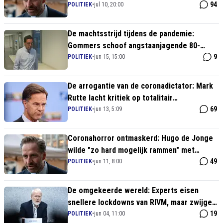
94
POLITIEK
•
jul 10, 20:00
De machtsstrijd tijdens de pandemie:
Gommers schoof angstaanjagende 80-
plusgrens naar voren voor ic-bedden
9
POLITIEK
•
jun 15, 15:00
De arrogantie van de coronadictator: Mark
Rutte lacht kritiek op totalitair
coronabeleid weg bij enquêtecommissie
69
POLITIEK
•
jun 13, 5:09
Coronahorror ontmaskerd: Hugo de Jonge
wilde "zo hard mogelijk rammen" met
lockdowns
49
POLITIEK
•
jun 11, 8:00
De omgekeerde wereld: Experts eisen
snellere lockdowns van RIVM, maar zwijgen
over dictatoriale coronamaatregelen
19
POLITIEK
•
jun 04, 11:00