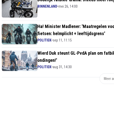
BINNENLAND
•
mei 26, 14:00
Ha! Minister Madlener: 'Maatregelen vo
fietsen: helmplicht + leeftijdsgrens'
POLITIEK
•
sep 11, 11:15
Wierd Duk steunt GL-PvdA plan om fatbike
ondingen!'
POLITIEK
•
aug 31, 14:30
Meer ar