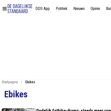
DDS App
Politiek
Nieuws
Opinie
Bui
Startpagina
Ebikes
Ebikes
Dodelijk fatbike-drama: steeds meer ro