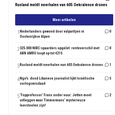
Rusland meldt neerhalen van 605 Oekraïense drones
Meer artikelen
1
Nederlanders gewond door valpartijen in
0
Oostenrijkse Alpen
2
325.000 NIBC-spaarders opgelet: renteverschil met
0
ABN AMRO loopt op tot €215
3
Rusland meldt neerhalen van 605 Oekraïense drones
1
4
Ngo's: dood Libanese journalist lijkt Israëlische
5
oorlogsmisdaad
5
‘Fopprofessor’ Frans onder vuur: Jetten moet
2
uitleggen waar Timmermans’ mysterieuze
leerstoelen zijn!