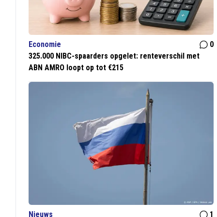
Economie
0
325.000 NIBC-spaarders opgelet: renteverschil met
ABN AMRO loopt op tot €215
Nieuws
1