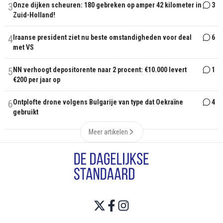
3
Onze dijken scheuren: 180 gebreken op amper 42 kilometer in
3
Zuid-Holland!
4
Iraanse president ziet nu beste omstandigheden voor deal
6
met VS
5
NN verhoogt depositorente naar 2 procent: €10.000 levert
1
€200 per jaar op
6
Ontplofte drone volgens Bulgarije van type dat Oekraïne
4
gebruikt
Meer artikelen