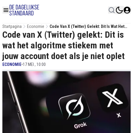
Startpagina
Economie
Code Van X (Twitter) Gelekt: Dit Is Wat Het
Code van X (Twitter) gelekt: Dit is
Algoritme Stiekem Met Jouw Account Doet
Als Je Niet Oplet
wat het algoritme stiekem met
jouw account doet als je niet oplet
ECONOMIE
•
17 MEI , 10:00