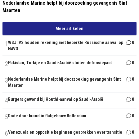
Nederlandse Marine helpt bij doorzoeking gevangenis Sint
Maarten
Meer artikelen
1
WSJ: VS houden rekening met beperkte Russische aanval op
0
NAVO
2
Pakistan, Turkije en Saudi-Arabië sluiten defensiepact
0
3
Nederlandse Marine helpt bij doorzoeking gevangenis Sint
0
Maarten
4
Burgers gewond bij Houthi-aanval op Saudi-Arabië
0
5
Dode door brand in flatgebouw Rotterdam
0
6
Venezuela en oppositie beginnen gesprekken over transitie
0