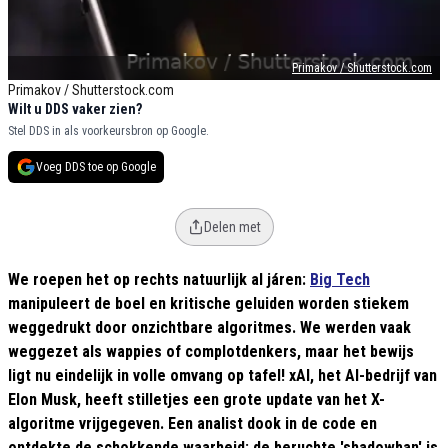
Primakov / Shutterstock.com
Primakov / Shutterstock.com
Wilt u DDS vaker zien?
Stel DDS in als voorkeursbron op Google.
Voeg DDS toe op Google
Delen met
We roepen het op rechts natuurlijk al járen:
Big Tech
manipuleert de boel en kritische geluiden worden stiekem
weggedrukt door onzichtbare algoritmes. We werden vaak
weggezet als wappies of complotdenkers, maar het bewijs
ligt nu eindelijk in volle omvang op tafel! xAI, het AI-bedrijf van
Elon Musk, heeft stilletjes een grote update van het X-
algoritme vrijgegeven. Een analist dook in de code en
ontdekte de schokkende waarheid: de beruchte 'shadowban' is