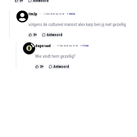
0
+
Antwoord
tim2p
17 mei 2026 om 10:30
+
36526
volgens de cultureel marxist alex karp ben jij niet gezellig
0
+
Antwoord
dageraad
17 mei 2026 om 10:38
+
77246
Wie vindt hem gezellig?
0
+
Antwoord