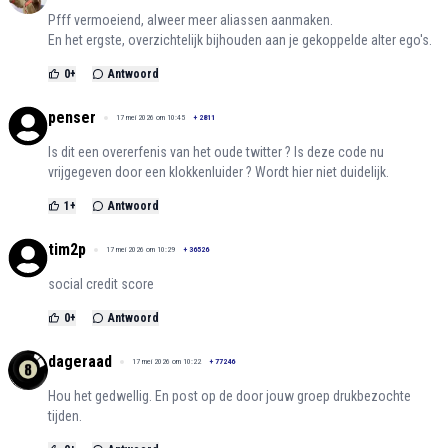
Pfff vermoeiend, alweer meer aliassen aanmaken.
En het ergste, overzichtelijk bijhouden aan je gekoppelde alter ego's.
0
+
Antwoord
penser
17 mei 2026 om 10:45
+
2811
Is dit een overerfenis van het oude twitter ? Is deze code nu
vrijgegeven door een klokkenluider ? Wordt hier niet duidelijk.
1
+
Antwoord
tim2p
17 mei 2026 om 10:29
+
36526
social credit score
0
+
Antwoord
dageraad
17 mei 2026 om 10:22
+
77246
Hou het gedwellig. En post op de door jouw groep drukbezochte
tijden.