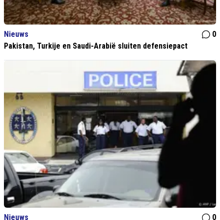
Nieuws
0
Pakistan, Turkije en Saudi-Arabië sluiten defensiepact
Nieuws
0