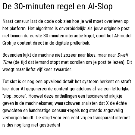
De 30-minuten regel en AI-Slop
Naast censuur laat de code ook zien hoe je wél moet overleven op
het platform. Het algoritme is onverbiddelijk: als jouw originele post
niet binnen de eerste 30 minuten interactie krijgt, gooit het AI-model
Grok je content direct in de digitale prullenbak.
Bovendien kijkt de machine niet zozeer naar likes, maar naar
Dwell
Time
(de tijd dat iemand stopt met scrollen om je post te lezen). Dit
weegt maar liefst vijf keer zwaarder.
Tot slot is er nog een opvallend detail: het systeem herkent en straft
luie, door AI gegenereerde content genadeloos af via een letterlijke
"slop_score". Hoewel deze onthullingen een fascinerend inkijkje
geven in de machinekamer, waarschuwen analisten dat X de échte
gewichten en handmatige censuur-regels nog steeds angstvallig
verborgen houdt. De strijd voor een écht vrij en transparant internet
is dus nog lang niet gestreden!