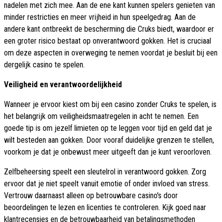
nadelen met zich mee. Aan de ene kant kunnen spelers genieten van
minder restricties en meer vrijheid in hun speelgedrag. Aan de
andere kant ontbreekt de bescherming die Cruks biedt, waardoor er
een groter risico bestaat op onverantwoord gokken. Het is cruciaal
om deze aspecten in overweging te nemen voordat je besluit bij een
dergelijk casino te spelen.
Veiligheid en verantwoordelijkheid
Wanneer je ervoor kiest om bij een casino zonder Cruks te spelen, is
het belangrijk om veiligheidsmaatregelen in acht te nemen. Een
goede tip is om jezelf limieten op te leggen voor tijd en geld dat je
wilt besteden aan gokken. Door vooraf duidelijke grenzen te stellen,
voorkom je dat je onbewust meer uitgeeft dan je kunt veroorloven.
Zelfbeheersing speelt een sleutelrol in verantwoord gokken. Zorg
ervoor dat je niet speelt vanuit emotie of onder invloed van stress.
Vertrouw daarnaast alleen op betrouwbare casino's door
beoordelingen te lezen en licenties te controleren. Kijk goed naar
klantrecensies en de betrouwbaarheid van betalingsmethoden