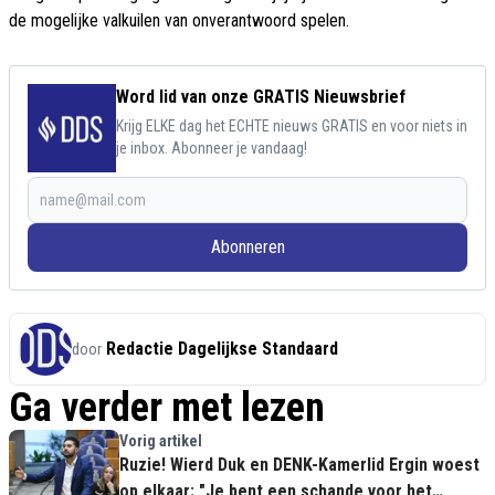
de mogelijke valkuilen van onverantwoord spelen.
Word lid van onze GRATIS Nieuwsbrief
Krijg ELKE dag het ECHTE nieuws GRATIS en voor niets in
je inbox. Abonneer je vandaag!
Abonneren
Redactie Dagelijkse Standaard
door
Ga verder met lezen
Vorig artikel
Ruzie! Wierd Duk en DENK-Kamerlid Ergin woest
op elkaar: "Je bent een schande voor het