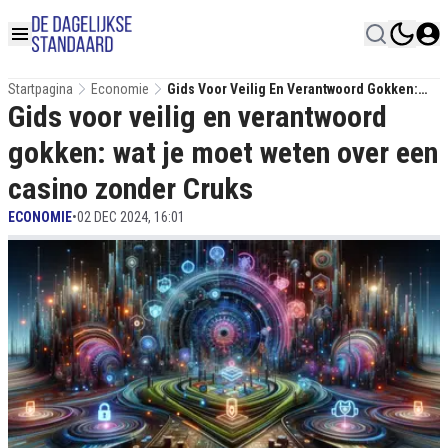
Startpagina
Economie
Gids Voor Veilig En Verantwoord Gokken:
Gids voor veilig en verantwoord
Wat Je Moet Weten Over Een Casino Zonder
Cruks
gokken: wat je moet weten over een
casino zonder Cruks
ECONOMIE
•
02 DEC 2024, 16:01