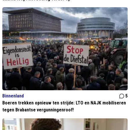
Binnenland
5
Boeren trekken opnieuw ten strijde: LTO en NAJK mobiliseren
tegen Brabantse vergunningenroof!