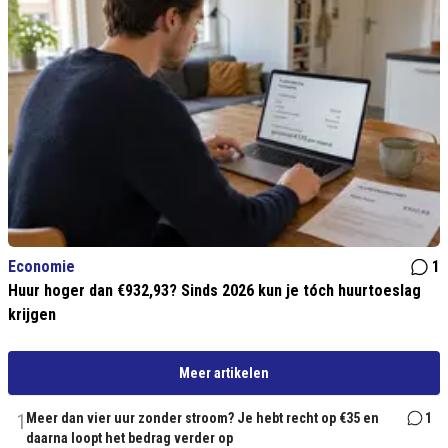
Economie
1
Huur hoger dan €932,93? Sinds 2026 kun je tóch huurtoeslag
krijgen
Meer artikelen
1
Meer dan vier uur zonder stroom? Je hebt recht op €35 en
1
daarna loopt het bedrag verder op