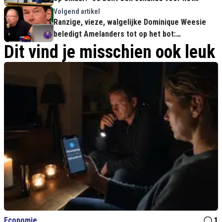
parlement!"
Volgend artikel
Ranzige, vieze, walgelijke Dominique Weesie
beledigt Amelanders tot op het bot:
'Sunneklaas?! Dat volk spoort niet!'
Dit vind je misschien ook leuk
Economie
1