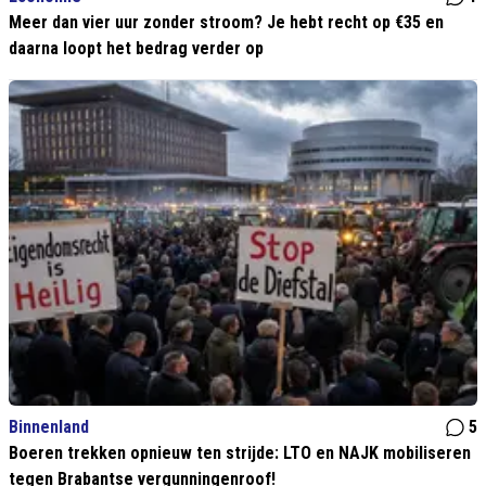
Meer dan vier uur zonder stroom? Je hebt recht op €35 en
daarna loopt het bedrag verder op
Binnenland
5
Boeren trekken opnieuw ten strijde: LTO en NAJK mobiliseren
tegen Brabantse vergunningenroof!