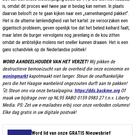
is, omdat dit proces wel twee jaar in beslag kan nemen. In plaats
daarvan belooft ze te gaan kijken naar een „samenhangend pakket”.
Het is de ultieme lamlendigheid van het kartel: ze veroorzaken een
gigantisch probleem, geven openlijk toe dat het beleid keihard faalt,
maar laten de burger vervolgens nog jarenlang in de kou zitten
omdat de ambtelijke molens niet sneller kunnen draaien. Het is een
gans schandvlek op de Nederlandse politiek!
WORD AANDEELHOUDER VAN HET VERZET!
Wij pikken de
destructieve bemoeizucht van de overheid die onze economie en
woningmarkt
kapotmaakt niet langer. Steun de onafhankelijke
pers die het Haagse wanbeleid ongezouten durft aan te pakken!
🚀 Steun ons via onze betaalpagina:
https://dds.backme.org
Of
maak uw bijdrage over op NL95 RABO 0159 0983 27 t.n.v. Liberty
Media. PS: Zet uw e-mailadres erbij voor onze verboden columns!
Elke dag gratis in uw digitale postvak!
Word lid van onze GRATIS Nieuwsbrief