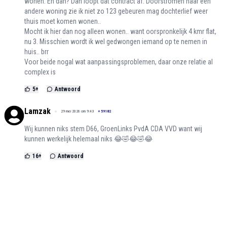
wonen. En dan? Dan loopt dat contract af. Doorstromen naar een
andere woning zie ik niet zo 123 gebeuren mag dochterlief weer
thuis moet komen wonen..
Mocht ik hier dan nog alleen wonen.. want oorspronkelijk 4 kmr flat,
nu 3. Misschien wordt ik wel gedwongen iemand op te nemen in
huis.. brr
Voor beide nogal wat aanpassingsproblemen, daar onze relatie al
complex is
5
+
Antwoord
Lamzak
29 mei 2026 om 9:43
+
59182
Wij kunnen niks stem D66, GroenLinks PvdA CDA VVD want wij
kunnen werkelijk helemaal niks 😂🤣😂🤣😂
16
+
Antwoord