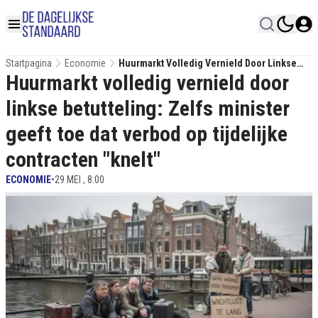
Startpagina
Economie
Huurmarkt Volledig Vernield Door Linkse
Huurmarkt volledig vernield door
Betutteling: Zelfs Minister Geeft Toe Dat
Verbod Op Tijdelijke Contracten "knelt"
linkse betutteling: Zelfs minister
geeft toe dat verbod op tijdelijke
contracten "knelt"
ECONOMIE
•
29 MEI , 8:00