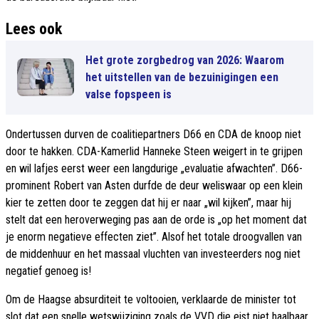
Lees ook
Het grote zorgbedrog van 2026: Waarom
het uitstellen van de bezuinigingen een
valse fopspeen is
Ondertussen durven de coalitiepartners D66 en CDA de knoop niet
door te hakken. CDA-Kamerlid Hanneke Steen weigert in te grijpen
en wil lafjes eerst weer een langdurige „evaluatie afwachten”. D66-
prominent Robert van Asten durfde de deur weliswaar op een klein
kier te zetten door te zeggen dat hij er naar „wil kijken”, maar hij
stelt dat een heroverweging pas aan de orde is „op het moment dat
je enorm negatieve effecten ziet”. Alsof het totale droogvallen van
de middenhuur en het massaal vluchten van investeerders nog niet
negatief genoeg is!
Om de Haagse absurditeit te voltooien, verklaarde de minister tot
slot dat een snelle wetswijziging zoals de VVD die eist niet haalbaar