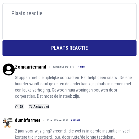
PLAATS REACTIE
Zomaariemand
29 mei 2026 om 12:16
+
13758
Stoppen met die tijdelijke contracten. Het helpt geen snars...De ene
huurder wordt eruit gezet en de ander kan zijn plaats in nemen met
een leuke verhoging. Gewoon huurwoningen bouwen door
corperaties. Dat moet de insteek zijn.
3
+
Antwoord
dumbfarmer
29 mei 2026 om 11:05
+
112697
2 jaar voor wijziging? vreemd.. die wet is in eerste instantie in veel
kortere tijd ingevoerd.. o.a. door rutte/de jonge tactieken..