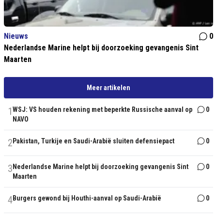
Nieuws
0
Nederlandse Marine helpt bij doorzoeking gevangenis Sint
Maarten
Meer artikelen
1
WSJ: VS houden rekening met beperkte Russische aanval op
0
NAVO
2
Pakistan, Turkije en Saudi-Arabië sluiten defensiepact
0
3
Nederlandse Marine helpt bij doorzoeking gevangenis Sint
0
Maarten
4
Burgers gewond bij Houthi-aanval op Saudi-Arabië
0