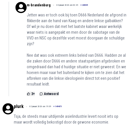
m-brandenburg
03 januari 2026 om 00:35
+
26539
Jetten was er toch ook bij toen D666 Nederland de afgrond in
flikkerde aan de hand van Kaag en andere linkse galbakken?
Of wil je nu doen dat met het laatste kabinet waar werkelijk
waar niets is aangepakt en men door de sabotage van de
VVD en NSC op dezelfde voet moest doorgaan de schuldige
zijn?
Nee dat was ook extreem links beleid van D666. Hadden ze al
die zaken door D666 en andere staatspartijen afgebroken en
omgedraaid dan had d huidige situatie er niet geweest. En we
hoeven maar naar het buitenland te kijken om te zien dat het
afbreken van die linkse ideologieën direct tot een positief
resultaat leidt.
3
+
Antwoord
plurk
02 januari 2026 om 19:39
+
149471
Tsja, de steeds maar uitdijende asielindustrie levert nooit iets op
maar wordt volledig bekostigd door de gewone economie.