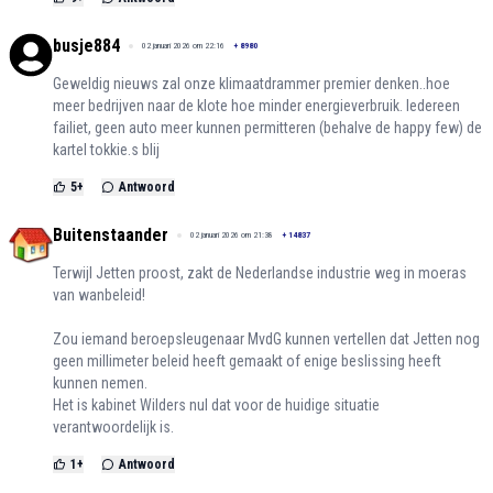
busje884
02 januari 2026 om 22:16
+
8980
Geweldig nieuws zal onze klimaatdrammer premier denken..hoe
meer bedrijven naar de klote hoe minder energieverbruik. Iedereen
failiet, geen auto meer kunnen permitteren (behalve de happy few) de
kartel tokkie.s blij
5
+
Antwoord
Buitenstaander
02 januari 2026 om 21:38
+
14837
Terwijl Jetten proost, zakt de Nederlandse industrie weg in moeras
van wanbeleid!
Zou iemand beroepsleugenaar MvdG kunnen vertellen dat Jetten nog
geen millimeter beleid heeft gemaakt of enige beslissing heeft
kunnen nemen.
Het is kabinet Wilders nul dat voor de huidige situatie
verantwoordelijk is.
1
+
Antwoord