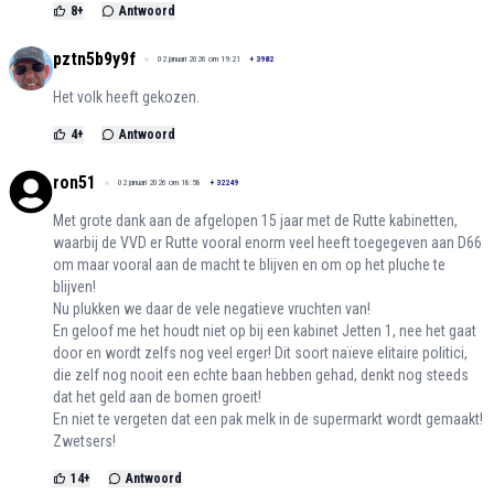
8
+
Antwoord
pztn5b9y9f
02 januari 2026 om 19:21
+
3982
Het volk heeft gekozen.
4
+
Antwoord
ron51
02 januari 2026 om 18:58
+
32249
Met grote dank aan de afgelopen 15 jaar met de Rutte kabinetten,
waarbij de VVD er Rutte vooral enorm veel heeft toegegeven aan D66
om maar vooral aan de macht te blijven en om op het pluche te
blijven!
Nu plukken we daar de vele negatieve vruchten van!
En geloof me het houdt niet op bij een kabinet Jetten 1, nee het gaat
door en wordt zelfs nog veel erger! Dit soort naïeve elitaire politici,
die zelf nog nooit een echte baan hebben gehad, denkt nog steeds
dat het geld aan de bomen groeit!
En niet te vergeten dat een pak melk in de supermarkt wordt gemaakt!
Zwetsers!
14
+
Antwoord