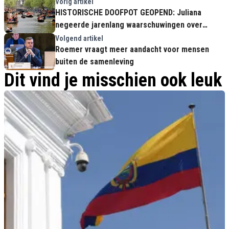
Vorig artikel
HISTORISCHE DOOFPOT GEOPEND: Juliana
negeerde jarenlang waarschuwingen over
'gebedsgenezer' Greet Hofmans!
Volgend artikel
Roemer vraagt meer aandacht voor mensen
buiten de samenleving
Dit vind je misschien ook leuk