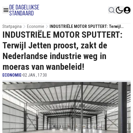
Startpagina
Economie
INDUSTRIËLE MOTOR SPUTTERT: Terwijl
INDUSTRIËLE MOTOR SPUTTERT:
Jetten Proost, Zakt De Nederlandse
Industrie Weg In Moeras Van Wanbeleid!
Terwijl Jetten proost, zakt de
Nederlandse industrie weg in
moeras van wanbeleid!
ECONOMIE
•
02 JAN , 17:30