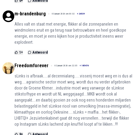
0
+
Antwoord
m-brandenburg
03 januari 2026 om 00:32
+
26539
Alles valt en staat met energie, flikker al die zonnepanelen en
windmolens eruit en ga terug naar betrouwbare en heel goedkope
energie, en moet je eens kijken hoe je productiviteit ineens weer
explodeert.
1
+
Antwoord
Freedomforever
02 januari 2026 om 22:35
+
185476
sLinks is afbraak.....al decennialang......visserij moest weg en is dus al
weg.....agrarische sector moet weg, wordt dus nu verder afgebroken
door de Groene Khmer....industrie moet weg vanwege de sLinkse
stikstofhype en wordt uit NL weggejaagd....MKB wordt ook al
aangepakt....en daarbij gooien ze ook nog eens honderden miljarden
belastinggeld in het sLinkse riool van omvolking (massa-immigratie),
klimaathype en oorlog Oekraïne.....sLinks = maffia....het flikker-,
LHBTQI+ Jezuïetenkabinet gaat dit nog versnellen....terwijl die flikker
op Instagram sLinks lachend zijn knuffel loopt af te likken...!!!
9
+
Antwoord