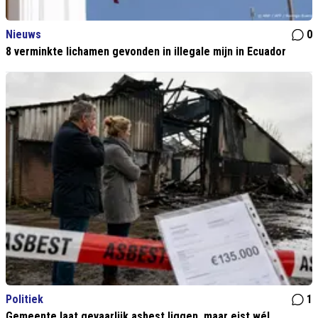
Nieuws
0
8 verminkte lichamen gevonden in illegale mijn in Ecuador
Politiek
1
Gemeente laat gevaarlijk asbest liggen, maar eist wél