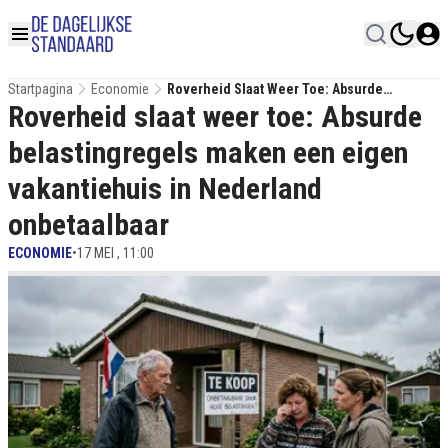
Startpagina
Economie
Roverheid Slaat Weer Toe: Absurde
Roverheid slaat weer toe: Absurde
Belastingregels Maken Een Eigen
Vakantiehuis In Nederland Onbetaalbaar
belastingregels maken een eigen
vakantiehuis in Nederland
onbetaalbaar
ECONOMIE
•
17 MEI , 11:00