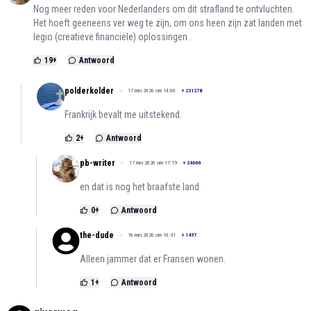
Nog meer reden voor Nederlanders om dit strafland te ontvluchten.
Het hoeft geeneens ver weg te zijn, om ons heen zijn zat landen met
legio (creatieve financiële) oplossingen .
19
+
Antwoord
polderkolder
17 mei 2026 om 14:06
+
231278
Frankrijk bevalt me uitstekend.
2
+
Antwoord
pb-writer
17 mei 2026 om 17:19
+
34666
en dat is nog het braafste land
0
+
Antwoord
the-dude
18 mei 2026 om 10:31
+
1497
Alleen jammer dat er Fransen wonen.
1
+
Antwoord