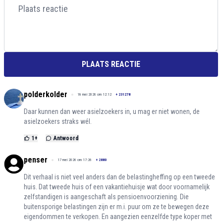
PLAATS REACTIE
polderkolder
18 mei 2026 om 12:12
+
231278
Daar kunnen dan weer asielzoekers in, u mag er niet wonen, de
asielzoekers straks wél.
1
+
Antwoord
penser
17 mei 2026 om 17:26
+
2880
Dit verhaal is niet veel anders dan de belastingheffing op een tweede
huis. Dat tweede huis of een vakantiehuisje wat door voornamelijk
zelfstandigen is aangeschaft als pensioenvoorziening. Die
buitensporige belastingen zijn er m.i. puur om ze te bewegen deze
eigendommen te verkopen. En aangezien eenzelfde type koper met