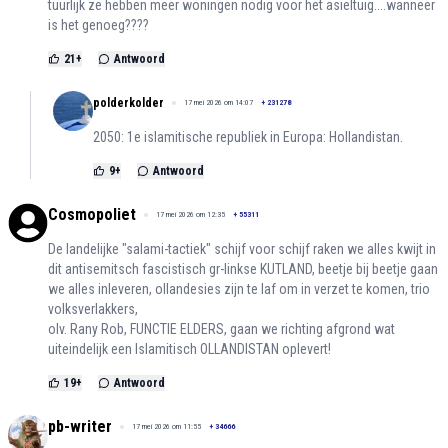
tuurlijk ze hebben meer woningen nodig voor het asieltuig....wanneer
is het genoeg????
21
+
Antwoord
polderkolder
17 mei 2026 om 14:07
+
231278
2050: 1e islamitische republiek in Europa: Hollandistan.
9
+
Antwoord
Cosmopoliet
17 mei 2026 om 12:35
+
55311
De landelijke "salami-tactiek" schijf voor schijf raken we alles kwijt in
dit antisemitsch fascistisch gr-linkse KUTLAND, beetje bij beetje gaan
we alles inleveren, ollandesies zijn te laf om in verzet te komen, trio
volksverlakkers,
olv. Rany Rob, FUNCTIE ELDERS, gaan we richting afgrond wat
uiteindelijk een Islamitisch OLLANDISTAN oplevert!
19
+
Antwoord
pb-writer
17 mei 2026 om 11:55
+
34666