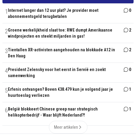
1
Internet langer dan 12 uur plat? Je provider moet
0
abonnementsgeld terugbetalen
2
Groene werkelijkheid slaat toe: RWE dumpt Amerikaanse
2
windprojecten en steekt miljarden in gas!
3
Tientallen XR-activisten aangehouden na blokkade A12 in
2
Den Haag
4
President Zelensky voor het eerst in Servië en zoekt
0
samenwerking
5
Erfenis ontvangen? Boven €38.479 kun je volgend jaar je
1
huurtoeslag verliezen
6
België blokkeert Chinese greep naar strategisch
1
helikopterbedrijf - Waar blijft Nederland?!
Meer artikelen