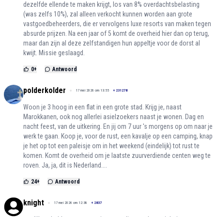
dezelfde ellende te maken krijgt, los van 8% overdachtsbelasting
(was zelfs 10%), zal alleen verkocht kunnen worden aan grote
vastgoedbeheerders, die er vervolgens luxe resorts van maken tegen
absurde prijzen. Na een jaar of 5 komt de overheid hier dan op terug,
maar dan zijn al deze zelfstandigen hun appeltje voor de dorst al
kwijt. Missie geslaagd.
0
+
Antwoord
polderkolder
17 mei 2026 om 13:55
+
231278
Woon je 3 hoog in een flat in een grote stad. Krijg je, naast
Marokkanen, ook nog allerlei asielzoekers naast je wonen. Dag en
nacht feest, van de uitkering. En jij om 7 uur 's morgens op om naar je
werk te gaan. Koop je, voor de rust, een kavalje op een camping, knap
je het op tot een paleisje om in het weekend (eindelijk) tot rust te
komen. Komt de overheid om je laatste zuurverdiende centen weg te
roven. Ja, ja, dit is Nederland....
24
+
Antwoord
knight
17 mei 2026 om 12:38
+
2837