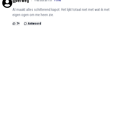
gjverweg
17 mei 2026 om 11:31
+
17795
AI maakt alles schitterend kapot. Het lijkt totaal niet met wat ik met
eigen ogen om me heen zie.
7
+
Antwoord