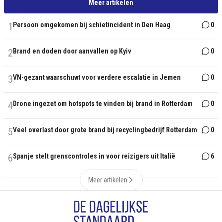
Meer artikelen
1
Persoon omgekomen bij schietincident in Den Haag
0
2
Brand en doden door aanvallen op Kyiv
0
3
VN-gezant waarschuwt voor verdere escalatie in Jemen
0
4
Drone ingezet om hotspots te vinden bij brand in Rotterdam
0
5
Veel overlast door grote brand bij recyclingbedrijf Rotterdam
0
6
Spanje stelt grenscontroles in voor reizigers uit Italië
6
Meer artikelen