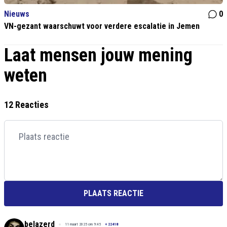
Nieuws
0
VN-gezant waarschuwt voor verdere escalatie in Jemen
Laat mensen jouw mening
weten
12 Reacties
PLAATS REACTIE
belazerd
11 maart 2025 om 9:45
+
22418