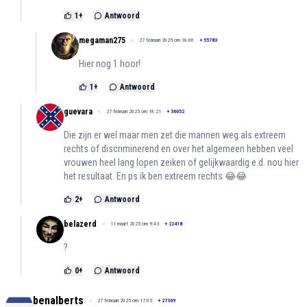
1
+
Antwoord
megaman275
27 februari 2025 om 18:06
+
55783
Hier nog 1 hoor!
1
+
Antwoord
guevara
27 februari 2025 om 18:21
+
36052
Die zijn er wel maar men zet die mannen weg als extreem
rechts of discriminerend en over het algemeen hebben veel
vrouwen heel lang lopen zeiken of gelijkwaardig e.d. nou hier
het resultaat. En ps ik ben extreem rechts 😂😂
2
+
Antwoord
belazerd
11 maart 2025 om 9:43
+
22418
?
0
+
Antwoord
benalberts
27 februari 2025 om 17:05
+
27369