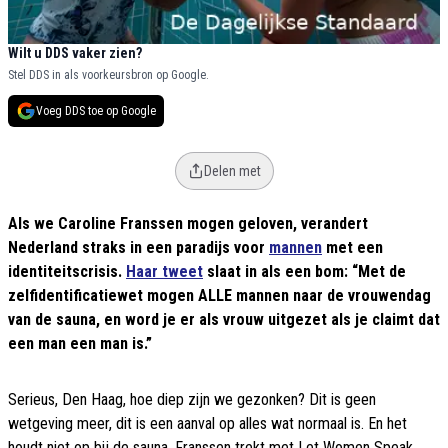
Wilt u DDS vaker zien?
Stel DDS in als voorkeursbron op Google.
Voeg DDS toe op Google
Delen met
Als we Caroline Franssen mogen geloven, verandert
Nederland straks in een paradijs voor
mannen
met een
identiteitscrisis.
Haar tweet
slaat in als een bom: “Met de
zelfidentificatiewet mogen ALLE mannen naar de vrouwendag
van de sauna, en word je er als vrouw uitgezet als je claimt dat
een man een man is.”
Serieus, Den Haag, hoe diep zijn we gezonken? Dit is geen
wetgeving meer, dit is een aanval op alles wat normaal is. En het
houdt niet op bij de sauna. Franssen trekt met Let Women Speak