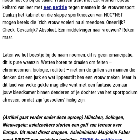
keihard van leer met
een petitie
tegen mannen in de vrouwensport.
Dankzij het kabinet en die slappe sportkneuzen van NOC*NSF
mogen kerels die ‘zich vrouw voelen’ nu al meedoen. Oneerlijk?
Check. Gevaarlijk? Absoluut. Een middelvinger naar vrouwen? Reken
maar.
Laten we het beestje bij de naam noemen: dit is geen emancipatie,
dit is pure waanzin. Wetten horen te draaien om feiten –
chromosomen, biologie, realiteit – niet om de grillen van mannen die
denken dat een jurk en wat lippenstift hen een vrouw maken. Maar in
dit land van woke gekte mag elke vent met een fantasie zomaar
jouw kleedkamer binnen denderen of je dochter van het sportpodium
afrossen, omdat zijn ‘gevoelens’ heilig zijn.
(Artikel gaat verder onder deze oproep) München, Solingen,
Nieuwegein: asielzoekers storten een golf van terreur over
Europa. Dit moet direct stoppen. Asielminister Marjolein Faber
moet DIRECT een asielstop instellen.
TEKEN de petitie van