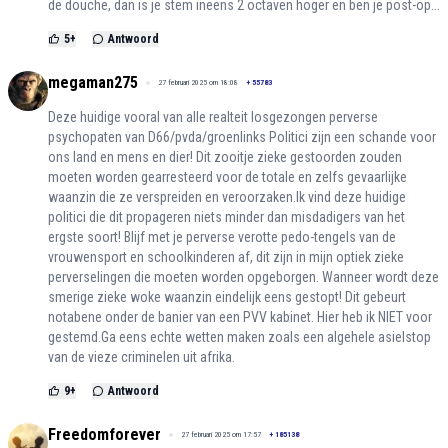
de douche, dan is je stem ineens 2 octaven hoger en ben je post-op...
5
+
Antwoord
megaman275
27 februari 2025 om 18:08
+
55783
Deze huidige vooral van alle realteit losgezongen perverse
psychopaten van D66/pvda/groenlinks Politici zijn een schande voor
ons land en mens en dier! Dit zooitje zieke gestoorden zouden
moeten worden gearresteerd voor de totale en zelfs gevaarlijke
waanzin die ze verspreiden en veroorzaken.Ik vind deze huidige
politici die dit propageren niets minder dan misdadigers van het
ergste soort! Blijf met je perverse verotte pedo-tengels van de
vrouwensport en schoolkinderen af, dit zijn in mijn optiek zieke
perverselingen die moeten worden opgeborgen. Wanneer wordt deze
smerige zieke woke waanzin eindelijk eens gestopt! Dit gebeurt
notabene onder de banier van een PVV kabinet. Hier heb ik NIET voor
gestemd.Ga eens echte wetten maken zoals een algehele asielstop
van de vieze criminelen uit afrika.
9
+
Antwoord
Freedomforever
27 februari 2025 om 17:57
+
185138