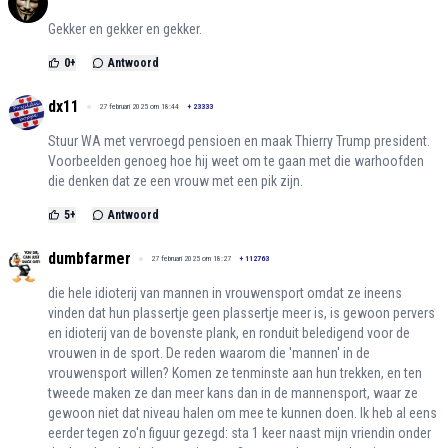
Gekker en gekker en gekker.
0
+
Antwoord
dx11
27 februari 2025 om 18:44
+
23333
Stuur WA met vervroegd pensioen en maak Thierry Trump president.
Voorbeelden genoeg hoe hij weet om te gaan met die warhoofden
die denken dat ze een vrouw met een pik zijn.
5
+
Antwoord
dumbfarmer
27 februari 2025 om 18:27
+
112763
die hele idioterij van mannen in vrouwensport omdat ze ineens
vinden dat hun plassertje geen plassertje meer is, is gewoon pervers
en idioterij van de bovenste plank, en ronduit beledigend voor de
vrouwen in de sport. De reden waarom die 'mannen' in de
vrouwensport willen? Komen ze tenminste aan hun trekken, en ten
tweede maken ze dan meer kans dan in de mannensport, waar ze
gewoon niet dat niveau halen om mee te kunnen doen. Ik heb al eens
eerder tegen zo'n figuur gezegd: sta 1 keer naast mijn vriendin onder