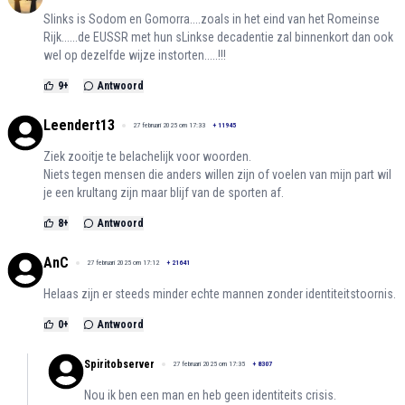
Slinks is Sodom en Gomorra....zoals in het eind van het Romeinse
Rijk......de EUSSR met hun sLinkse decadentie zal binnenkort dan ook
wel op dezelfde wijze instorten.....!!!
9
+
Antwoord
Leendert13
27 februari 2025 om 17:33
+
11945
Ziek zooitje te belachelijk voor woorden.
Niets tegen mensen die anders willen zijn of voelen van mijn part wil
je een krultang zijn maar blijf van de sporten af.
8
+
Antwoord
AnC
27 februari 2025 om 17:12
+
21641
Helaas zijn er steeds minder echte mannen zonder identiteitstoornis.
0
+
Antwoord
Spiritobserver
27 februari 2025 om 17:35
+
8307
Nou ik ben een man en heb geen identiteits crisis.