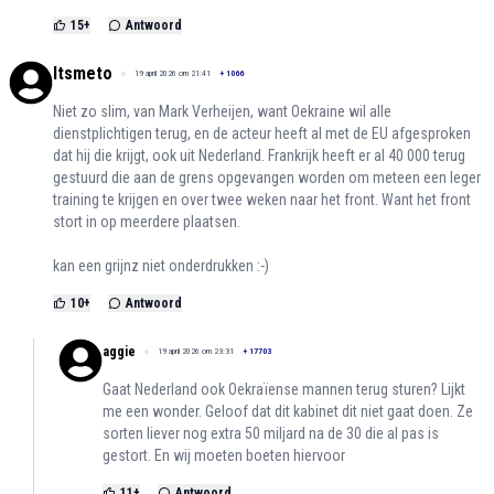
15
+
Antwoord
Itsmeto
19 april 2026 om 21:41
+
1066
Niet zo slim, van Mark Verheijen, want Oekraine wil alle
dienstplichtigen terug, en de acteur heeft al met de EU afgesproken
dat hij die krijgt, ook uit Nederland. Frankrijk heeft er al 40 000 terug
gestuurd die aan de grens opgevangen worden om meteen een leger
training te krijgen en over twee weken naar het front. Want het front
stort in op meerdere plaatsen.
kan een grijnz niet onderdrukken :-)
10
+
Antwoord
aggie
19 april 2026 om 23:31
+
17703
Gaat Nederland ook Oekraïense mannen terug sturen? Lijkt
me een wonder. Geloof dat dit kabinet dit niet gaat doen. Ze
sorten liever nog extra 50 miljard na de 30 die al pas is
gestort. En wij moeten boeten hiervoor
11
+
Antwoord