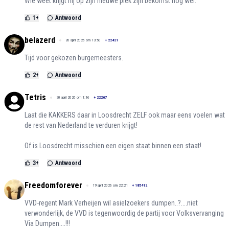
Wie weet krijgt hij op zijn nieuwe plek zijn bekomst nog wel.
1
+
Antwoord
belazerd
20 april 2026 om 13:50
+
22421
Tijd voor gekozen burgemeesters.
2
+
Antwoord
Tetris
20 april 2026 om 1:16
+
22267
Laat die KAKKERS daar in Loosdrecht ZELF ook maar eens voelen wat
de rest van Nederland te verduren krijgt!
Of is Loosdrecht misschien een eigen staat binnen een staat!
3
+
Antwoord
Freedomforever
19 april 2026 om 22:21
+
185412
VVD-regent Mark Verheijen wil asielzoekers dumpen..?....niet
verwonderlijk, de VVD is tegenwoordig de partij voor Volksvervanging
Via Dumpen....!!!