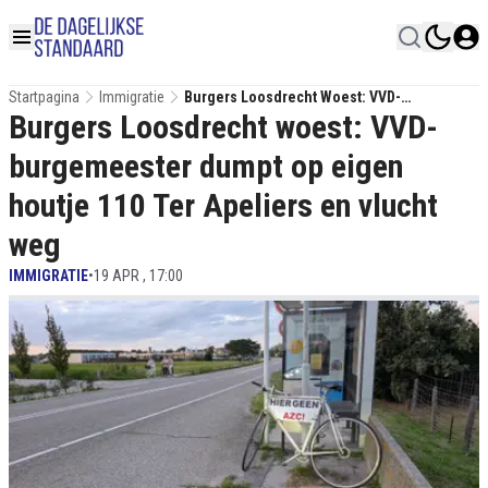
Startpagina
Immigratie
Burgers Loosdrecht Woest: VVD-
Burgers Loosdrecht woest: VVD-
Burgemeester Dumpt Op Eigen Houtje 110
Ter Apeliers En Vlucht Weg
burgemeester dumpt op eigen
houtje 110 Ter Apeliers en vlucht
weg
IMMIGRATIE
•
19 APR , 17:00