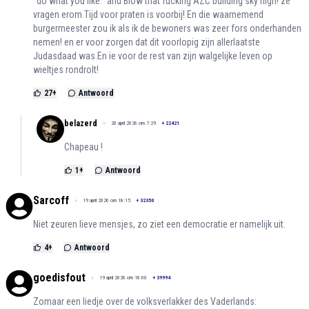
"do what you like." and Blow that fucking AZC building sky high! ze
vragen erom.Tijd voor praten is voorbij! En die waarnemend
burgermeester zou ik als ik de bewoners was zeer fors onderhanden
nemen! en er voor zorgen dat dit voorlopig zijn allerlaatste
Judasdaad was.En ie voor de rest van zijn walgelijke leven op
wieltjes rondrolt!
27
+
Antwoord
belazerd
20 april 2026 om 7:29
+
22421
Chapeau !
1
+
Antwoord
Sarcoff
19 april 2026 om 18:15
+
32350
Niet zeuren lieve mensjes, zo ziet een democratie er namelijk uit.
4
+
Antwoord
goedisfout
19 april 2026 om 18:00
+
39994
Zomaar een liedje over de volksverlakker des Vaderlands: