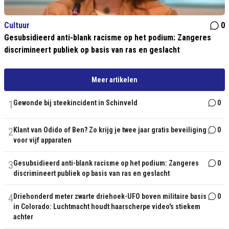
Cultuur
0
Gesubsidieerd anti-blank racisme op het podium: Zangeres
discrimineert publiek op basis van ras en geslacht
Meer artikelen
1
Gewonde bij steekincident in Schinveld
0
2
Klant van Odido of Ben? Zo krijg je twee jaar gratis beveiliging
0
voor vijf apparaten
3
Gesubsidieerd anti-blank racisme op het podium: Zangeres
0
discrimineert publiek op basis van ras en geslacht
4
Driehonderd meter zwarte driehoek-UFO boven militaire basis
0
in Colorado: Luchtmacht houdt haarscherpe video's stiekem
achter