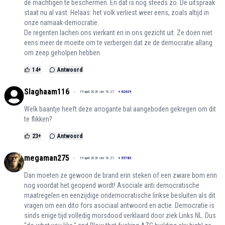
de machtigen te beschermen. En dat is nog steeds zo. De uitspraak
staat nu al vast. Helaas: het volk verliest weer eens, zoals altijd in
onze namaak-democratie.
De regenten lachen ons vierkant en in ons gezicht uit. Ze doen niet
eens meer de moeite om te verbergen dat ze de democratie allang
om zeep geholpen hebben.
14
+
Antwoord
Slaghaam116
19 april 2026 om 18:27
+
62629
Welk baantje heeft deze arrogante bal aangeboden gekregen om dit
te flikken?
23
+
Antwoord
megaman275
19 april 2026 om 18:21
+
55783
Dan moeten ze gewoon de brand erin steken of een zware bom erin
nog voordat het geopend wordt! Asociale anti democratische
maatregelen en eenzijdige ondemocratische linkse besluiten als dit
vragen om een dito fors asociaal antwoord en actie. Democratie is
sinds enige tijd volledig morsdood verklaard door ziek Links NL .Dus