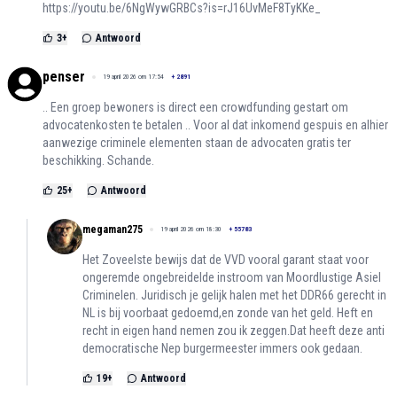
https://youtu.be/6NgWywGRBCs?is=rJ16UvMeF8TyKKe_
3
+
Antwoord
penser
19 april 2026 om 17:54
+
2891
.. Een groep bewoners is direct een crowdfunding gestart om
advocatenkosten te betalen .. Voor al dat inkomend gespuis en alhier
aanwezige criminele elementen staan de advocaten gratis ter
beschikking. Schande.
25
+
Antwoord
megaman275
19 april 2026 om 18:30
+
55783
Het Zoveelste bewijs dat de VVD vooral garant staat voor
ongeremde ongebreidelde instroom van Moordlustige Asiel
Criminelen. Juridisch je gelijk halen met het DDR66 gerecht in
NL is bij voorbaat gedoemd,en zonde van het geld. Heft en
recht in eigen hand nemen zou ik zeggen.Dat heeft deze anti
democratische Nep burgermeester immers ook gedaan.
19
+
Antwoord