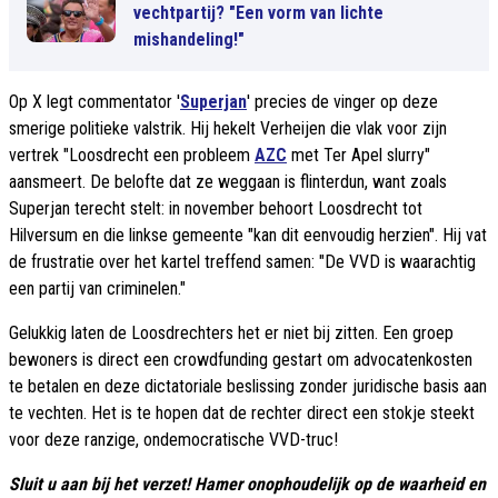
vechtpartij? "Een vorm van lichte
mishandeling!"
Op X legt commentator '
Superjan
' precies de vinger op deze
smerige politieke valstrik. Hij hekelt Verheijen die vlak voor zijn
vertrek "Loosdrecht een probleem
AZC
met Ter Apel slurry"
aansmeert. De belofte dat ze weggaan is flinterdun, want zoals
Superjan terecht stelt: in november behoort Loosdrecht tot
Hilversum en die linkse gemeente "kan dit eenvoudig herzien". Hij vat
de frustratie over het kartel treffend samen: "De VVD is waarachtig
een partij van criminelen."
Gelukkig laten de Loosdrechters het er niet bij zitten. Een groep
bewoners is direct een crowdfunding gestart om advocatenkosten
te betalen en deze dictatoriale beslissing zonder juridische basis aan
te vechten. Het is te hopen dat de rechter direct een stokje steekt
voor deze ranzige, ondemocratische VVD-truc!
Sluit u aan bij het verzet! Hamer onophoudelijk op de waarheid en