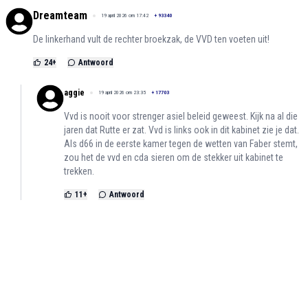
Dreamteam
19 april 2026 om 17:42
+
93340
De linkerhand vult de rechter broekzak, de VVD ten voeten uit!
24
+
Antwoord
aggie
19 april 2026 om 23:35
+
17703
Vvd is nooit voor strenger asiel beleid geweest. Kijk na al die
jaren dat Rutte er zat. Vvd is links ook in dit kabinet zie je dat.
Als d66 in de eerste kamer tegen de wetten van Faber stemt,
zou het de vvd en cda sieren om de stekker uit kabinet te
trekken.
11
+
Antwoord