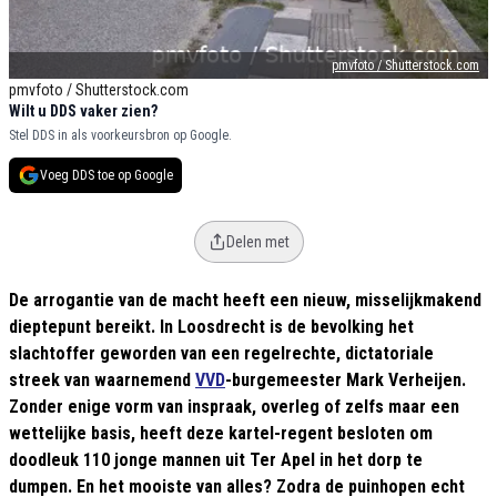
pmvfoto / Shutterstock.com
pmvfoto / Shutterstock.com
Wilt u DDS vaker zien?
Stel DDS in als voorkeursbron op Google.
Voeg DDS toe op Google
Delen met
De arrogantie van de macht heeft een nieuw, misselijkmakend
dieptepunt bereikt. In Loosdrecht is de bevolking het
slachtoffer geworden van een regelrechte, dictatoriale
streek van waarnemend
VVD
-burgemeester Mark Verheijen.
Zonder enige vorm van inspraak, overleg of zelfs maar een
wettelijke basis, heeft deze kartel-regent besloten om
doodleuk 110 jonge mannen uit Ter Apel in het dorp te
dumpen. En het mooiste van alles? Zodra de puinhopen echt