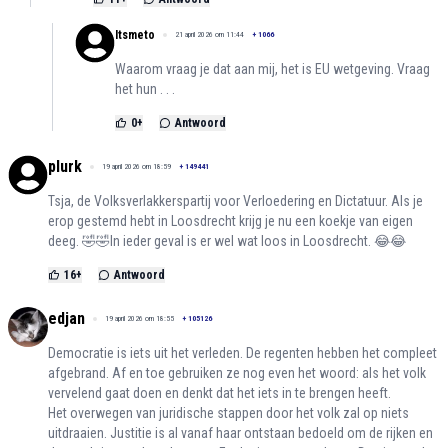
Itsmeto
21 april 2026 om 11:44
+
1066
Waarom vraag je dat aan mij, het is EU wetgeving. Vraag
het hun . . .
0
+
Antwoord
plurk
19 april 2026 om 18:59
+
149441
Tsja, de Volksverlakkerspartij voor Verloedering en Dictatuur. Als je
erop gestemd hebt in Loosdrecht krijg je nu een koekje van eigen
deeg. 🤣🤣In ieder geval is er wel wat loos in Loosdrecht. 😂😂
16
+
Antwoord
edjan
19 april 2026 om 18:55
+
105126
Democratie is iets uit het verleden. De regenten hebben het compleet
afgebrand. Af en toe gebruiken ze nog even het woord: als het volk
vervelend gaat doen en denkt dat het iets in te brengen heeft.
Het overwegen van juridische stappen door het volk zal op niets
uitdraaien. Justitie is al vanaf haar ontstaan bedoeld om de rijken en