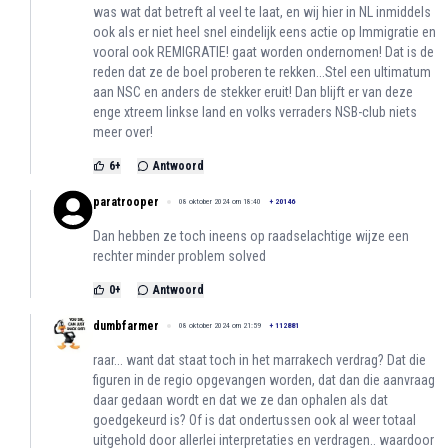
was wat dat betreft al veel te laat, en wij hier in NL inmiddels
ook als er niet heel snel eindelijk eens actie op Immigratie en
vooral ook REMIGRATIE! gaat worden ondernomen! Dat is de
reden dat ze de boel proberen te rekken...Stel een ultimatum
aan NSC en anders de stekker eruit! Dan blijft er van deze
enge xtreem linkse land en volks verraders NSB-club niets
meer over!
6
+
Antwoord
paratrooper
08 oktober 2024 om 18:40
+
20146
Dan hebben ze toch ineens op raadselachtige wijze een
rechter minder problem solved
0
+
Antwoord
dumbfarmer
08 oktober 2024 om 21:59
+
112881
raar... want dat staat toch in het marrakech verdrag? Dat die
figuren in de regio opgevangen worden, dat dan die aanvraag
daar gedaan wordt en dat we ze dan ophalen als dat
goedgekeurd is? Of is dat ondertussen ook al weer totaal
uitgehold door allerlei interpretaties en verdragen.. waardoor