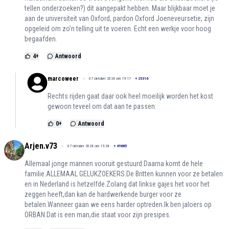
tellen onderzoeken?) dit aangepakt hebben. Maar blijkbaar moet je
aan de universiteit van Oxford, pardon Oxford Joeneveursetie, zijn
opgeleid om zo'n telling uit te voeren. Echt een werkje voor hoog
begaafden.
4
+
Antwoord
marcoweer
07 oktober 2024 om 19:17
+
25316
Rechts rijden gaat daar ook heel moeilijk worden het kost
gewoon teveel om dat aan te passen.
0
+
Antwoord
Arjen.v73
07 oktober 2024 om 15:34
+
49885
Allemaal jonge mannen vooruit gestuurd.Daarna komt de hele
familie.ALLEMAAL GELUKZOEKERS.De Britten kunnen voor ze betalen
en in Nederland is hetzelfde.Zolang dat linkse gajes het voor het
zeggen heeft,dan kan de hardwerkende burger voor ze
betalen.Wanneer gaan we eens harder optreden.Ik ben jaloers op
ORBAN.Dat is een man,die staat voor zijn presipes.