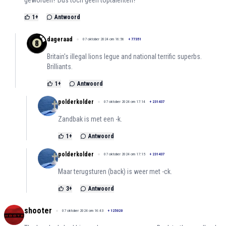
geworden? Dus toch geen toptalenten?
1
+
Antwoord
dageraad
07 oktober 2024 om 16:56
+
77351
Britain's illegal lions legue and national terrific superbs.
Brilliants.
1
+
Antwoord
polderkolder
07 oktober 2024 om 17:14
+
231437
Zandbak is met een -k.
1
+
Antwoord
polderkolder
07 oktober 2024 om 17:15
+
231437
Maar terugsturen (back) is weer met -ck.
3
+
Antwoord
shooter
07 oktober 2024 om 16:43
+
125020