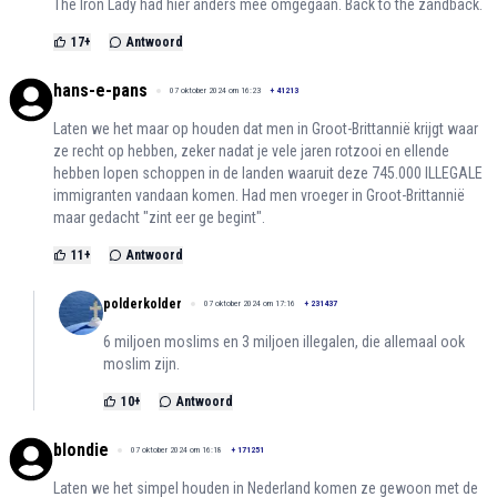
The Iron Lady had hier anders mee omgegaan. Back to the zandback.
17
+
Antwoord
hans-e-pans
07 oktober 2024 om 16:23
+
41213
Laten we het maar op houden dat men in Groot-Brittannië krijgt waar
ze recht op hebben, zeker nadat je vele jaren rotzooi en ellende
hebben lopen schoppen in de landen waaruit deze 745.000 ILLEGALE
immigranten vandaan komen. Had men vroeger in Groot-Brittannië
maar gedacht "zint eer ge begint".
11
+
Antwoord
polderkolder
07 oktober 2024 om 17:16
+
231437
6 miljoen moslims en 3 miljoen illegalen, die allemaal ook
moslim zijn.
10
+
Antwoord
blondie
07 oktober 2024 om 16:18
+
171251
Laten we het simpel houden in Nederland komen ze gewoon met de