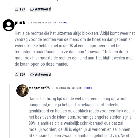
12
+
Antwoord
plurk
07 oktober 2024 om 17:46
+
149471
Het is de rechter die het uitzetten altijd blokkeert. Altijd komt weer het
verdrag voor de rechten van de mens om de hoek en dan gebeurt er
weer niks. Ze hebben het in de UK al eens geprobeerd met het
terugsturen naar Ruanda en ze daar hun "aanvraag" te laten doen
maar ook hier maakte de rechter een eind aan. Het blijft dweilen met
de kraan open op deze manier.
35
+
Antwoord
megaman275
07 oktober 2024 om 19:14
+
55784
Dan is het hoog tijd dat de wet daar eens danig op wordt
aangepast,maar ja het land is helaas al grotendeels
geinfiltreerd en helaas ook politiek reeds voor een flink deel in
het bezit van de islamieten, sommige engelse steden zijn al
80% islamities dit is werkelijk schrikbarend! dus dat zal
moeilijk worden, de UK is eigenlijk al verloren en zal binnen
afzienbare tijd een zwaar islamitisch getint land zijn, Nexit