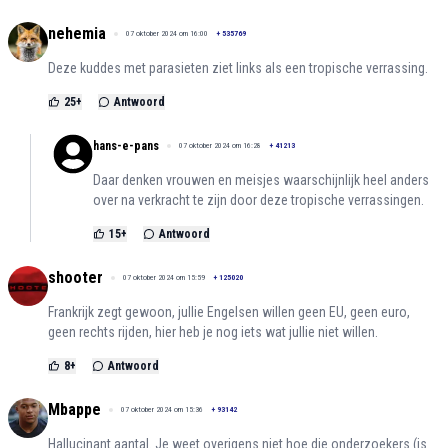
nehemia
07 oktober 2024 om 16:00
+
535769
Deze kuddes met parasieten ziet links als een tropische verrassing.
25
+
Antwoord
hans-e-pans
07 oktober 2024 om 16:28
+
41213
Daar denken vrouwen en meisjes waarschijnlijk heel anders
over na verkracht te zijn door deze tropische verrassingen.
15
+
Antwoord
shooter
07 oktober 2024 om 15:59
+
125020
Frankrijk zegt gewoon, jullie Engelsen willen geen EU, geen euro,
geen rechts rijden, hier heb je nog iets wat jullie niet willen.
8
+
Antwoord
Mbappe
07 oktober 2024 om 15:36
+
93142
Hallucinant aantal. Je weet overigens niet hoe die onderzoekers (is