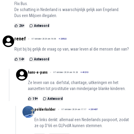
Flix Bus.
De schatting in Nederland is waarschijnlijk gelijk aan Engeland.
Dus een Miljoen illegalen.
26
+
Antwoord
renef
07 oktober 2024 om 16:08
+
23522
Rijst bij bij gelijk de vraag op van, waar leven al die mensen dan van?
14
+
Antwoord
hans-e-pans
07 oktober 2024 om 16:26
+
41213
Ze leven van oa. diefstal, chantage, uitkeringen en het
aanzetten tot prostitutie van minderjarige blanke kinderen.
19
+
Antwoord
polderkolder
07 oktober 2024 om 17:17
+
231437
En links denkt: allemaal een Nederlands paspoort, zodat
ze op D'66 en GLPvdA kunnen stemmen.