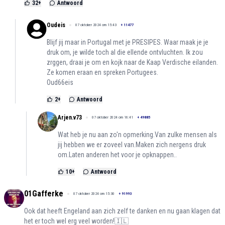
32
+
Antwoord
Oudeis
07 oktober 2024 om 15:43
+
11477
Blijf jij maar in Portugal met je PRESIPES. Waar maak je je
druk om, je wilde toch al die ellende ontvluchten. Ik zou
zrggen, draai je om en kojk naar de Kaap Verdische eilanden.
Ze komen eraan en spreken Portugees.
Oud66eis
2
+
Antwoord
Arjen.v73
07 oktober 2024 om 16:41
+
49885
Wat heb je nu aan zo'n opmerking.Van zulke mensen als
jij hebben we er zoveel van.Maken zich nergens druk
om.Laten anderen het voor je opknappen..
10
+
Antwoord
01Gafferke
07 oktober 2024 om 15:30
+
91993
Ook dat heeft Engeland aan zich zelf te danken en nu gaan klagen dat
het er toch wel erg veel worden!🇮🇱