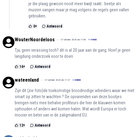
je die plaag gewoon nooit meer kwijt raakt.. beetje als
muizen vangen maar je mag volgens de regels geen vallen
gebruiken..
0
+
Antwoord
WouterNoordeloos
07 oktober 2024 om 17:46
+
19408
Tja, geen verassing toch? dit is al 20 jaar aan de gang. Hoef je geen
langdurig onderzoek voor te doen
16
+
Antwoord
wateenland
07 oktober 2024 om 17:27
+
34868
Zijn dit (zie foto)de toekomstige broodnodige arbeiders waar we met
smart op zitten te wachten ? De opvarenden van deze bootjes
brengen niets mee behalve profiteurs die hier de klauwen komen
ophouden of anders wel komen halen. Wat wordt Europa er toch
mooier en beter van in de zaligmakend EU.
12
+
Antwoord