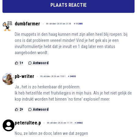
PLAATS REACTIE
dumbfarmer
08 oktober 2024 om 21:56
+
112881
Die muppets in den haag kunnen met zijn allen heel blij roepen: bij
ons is dat probleem veeeel minder! Vind je het gek als je een
invulformuliertje hebt dat je invult en 1 dag later een status
aangeboden wordt..
1
+
Antwoord
pb-writer
08 oktober 2024 om 19:01
+
34693
Ja , het is zo herkenbaar dit probleem.
Ik heb hetzelfde met fruitvliegjes in mijn huis. Als je het niet gelijk de
kop indrukt worden het binnen 'no time' explosief meer.
2
+
Antwoord
peterultee.p
08 oktober 2024 om 11:19
+
34662
Nou, ze laten ze door, laten we dat zeggen