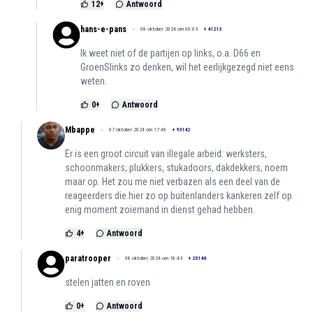
12
+
Antwoord
hans-e-pans
08 oktober 2024 om 00:03
+
41213
Ik weet niet of de partijen op links, o.a. D66 en
GroenSlinks zo denken, wil het eerlijkgezegd niet eens
weten.
0
+
Antwoord
Mbappe
07 oktober 2024 om 17:46
+
93142
Er is een groot circuit van illegale arbeid: werksters,
schoonmakers, plukkers, stukadoors, dakdekkers, noem
maar op. Het zou me niet verbazen als een deel van de
reageerders die hier zo op buitenlanders kankeren zelf op
enig moment zoiemand in dienst gehad hebben.
4
+
Antwoord
paratrooper
08 oktober 2024 om 18:43
+
20146
stelen jatten en roven
0
+
Antwoord