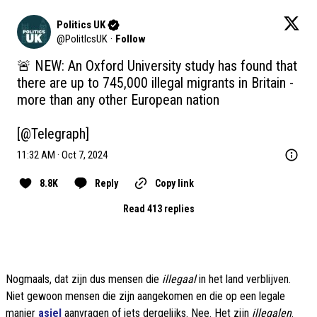
Politics UK
@
PolitlcsUK
·
Follow
🚨 NEW: An Oxford University study has found that 
there are up to 745,000 illegal migrants in Britain - 
more than any other European nation 

[
@Telegraph
]
11:32 AM · Oct 7, 2024
8.8K
Reply
Copy link
Read 413 replies
Nogmaals, dat zijn dus mensen die
illegaal
in het land verblijven.
Niet gewoon mensen die zijn aangekomen en die op een legale
manier
asiel
aanvragen of iets dergelijks. Nee. Het zijn
illegalen
.