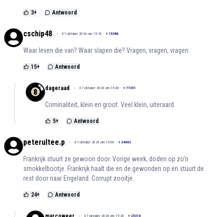
3
+
Antwoord
cschip48
07 oktober 2024 om 15:16
+
15386
Waar leven die van? Waar slapen die? Vragen, vragen, vragen.
15
+
Antwoord
dageraad
07 oktober 2024 om 15:40
+
77351
Criminaliteit, klein en groot. Veel klein, uiteraard.
5
+
Antwoord
peterultee.p
07 oktober 2024 om 15:08
+
34662
Frankrijk stuurt ze gewoon door. Vorige week, doden op zo'n
smokkelbootje. Frankrijk haalt die en de gewonden op en stuurt de
rest door naar Engeland. Corrupt zooitje.
24
+
Antwoord
marcoweer
07 oktober 2024 om 19:20
+
25316