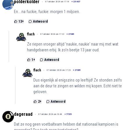
polderkolder
07 oktober 2024 om 17:14
+
231437
En....na fuckie, fuckie: morgen 1 miljoen.
13
+
Antwoord
flach
07 oktober 2024 om 17:22
+
27389
Ze riepen vroeger altijd 'naukie, naukie' naar mij met wat
handgebaren erbij. Ik zo'n beetje 13 jaar oud.
1
+
Antwoord
flach
07 oktober 2024 om 17:23
+
27389
Dus eigenlijk al enigszins op leeftijd! Ze stonden zelfs
aan de deur te zingen en wilden mij kopen. Echt niet te
geloven.
2
+
Antwoord
dageraad
07 oktober 2024 om 16:48
+
77351
Dat ze nog geen voetbalteam hebben dat nationaal kampioen is