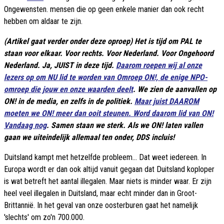
Ongewensten. mensen die op geen enkele manier dan ook recht
hebben om aldaar te zijn.
(Artikel gaat verder onder deze oproep) Het is tijd om PAL te
staan voor elkaar. Voor rechts. Voor Nederland. Voor Ongehoord
Nederland. Ja, JUIST in deze tijd.
Daarom roepen wij al onze
lezers op om NU lid te worden van Omroep ON!, de enige NPO-
omroep die jouw en onze waarden deelt
. We zien de aanvallen op
ON! in de media, en zelfs in de politiek.
Maar juist DAAROM
moeten we ON! meer dan ooit steunen. Word daarom lid van ON!
Vandaag nog
. Samen staan we sterk. Als we ON! laten vallen
gaan we uiteindelijk allemaal ten onder, DDS incluis!
Duitsland kampt met hetzelfde probleem... Dat weet iedereen. In
Europa wordt er dan ook altijd vanuit gegaan dat Duitsland koploper
is wat betreft het aantal illegalen. Maar niets is minder waar. Er zijn
heel veel illegalen in Duitsland, maar echt minder dan in Groot-
Brittannië. In het geval van onze oosterburen gaat het namelijk
'slechts' om zo'n 700.000.