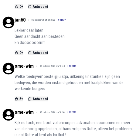
0
+
Antwoord
jan60
08 oktober 2024 om 9:23
+
51977
Lekker daar laten
Geen aandacht aan besteden
En dooooooorrrrr....
0
+
Antwoord
ome-wim
07 oktober 2024 om 18:43
+
132281
Welke 'bedrijven' beste @juistja, uitkeringsinstanties zìjn geen
bedrijven, die worden instand gehouden met kaalplukken van de
werkende burgers.
5
+
Antwoord
ome-wim
07 oktober 2024 om 18:34
+
132281
Kijk nu toch, een boot vol chirurgen, advocaten, economen en meer
van die hoog opgeleiden, althans volgens Rutte, alleen het probleem
is dat Rutte al liegt als hij fluit !