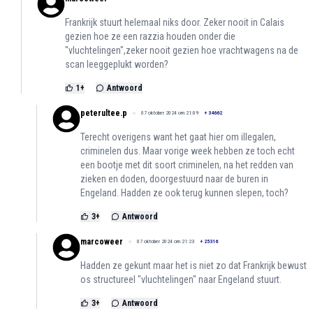
Frankrijk stuurt helemaal niks door. Zeker nooit in Calais
gezien hoe ze een razzia houden onder die
"vluchtelingen",zeker nooit gezien hoe vrachtwagens na de
scan leeggeplukt worden?
1
+
Antwoord
peterultee.p
07 oktober 2024 om 21:09
+
34662
Terecht overigens want het gaat hier om illegalen,
criminelen dus. Maar vorige week hebben ze toch echt
een bootje met dit soort criminelen, na het redden van
zieken en doden, doorgestuurd naar de buren in
Engeland. Hadden ze ook terug kunnen slepen, toch?
3
+
Antwoord
marcoweer
07 oktober 2024 om 21:23
+
25316
Hadden ze gekunt maar het is niet zo dat Frankrijk bewust
os structureel "vluchtelingen" naar Engeland stuurt.
3
+
Antwoord