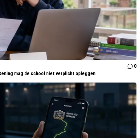
0
kening mag de school niet verplicht opleggen