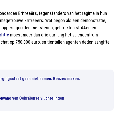
honderden Eritreeërs, tegenstanders van het regime in hun
megetrouwe Eritreeërs. Wat begon als een demonstratie,
choppers gooiden met stenen, gebruikten stokken en
olitie
moest meer dan drie uur lang het zalencentrum
hat op 750.000 euro, en tientallen agenten deden aangifte
orgingsstaat gaan niet samen. Keuzes maken.
e opvang van Oekraïense vluchtelingen