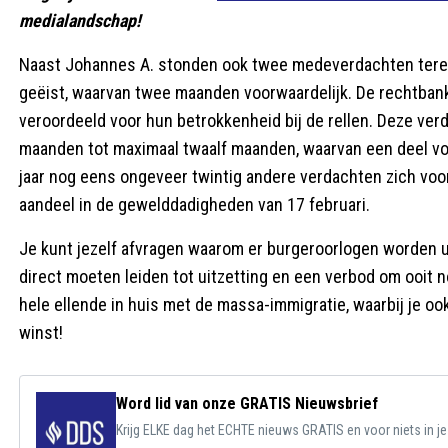
medialandschap!
Naast Johannes A. stonden ook twee medeverdachten terec
geëist, waarvan twee maanden voorwaardelijk. De rechtbank D
veroordeeld voor hun betrokkenheid bij de rellen. Deze ver
maanden tot maximaal twaalf maanden, waarvan een deel voo
jaar nog eens ongeveer twintig andere verdachten zich vo
aandeel in de gewelddadigheden van 17 februari.
Je kunt jezelf afvragen waarom er burgeroorlogen worden 
direct moeten leiden tot uitzetting en een verbod om ooit
hele ellende in huis met de massa-immigratie, waarbij je ook a
winst!
Word lid van onze GRATIS Nieuwsbrief
Krijg ELKE dag het ECHTE nieuws GRATIS en voor niets in j