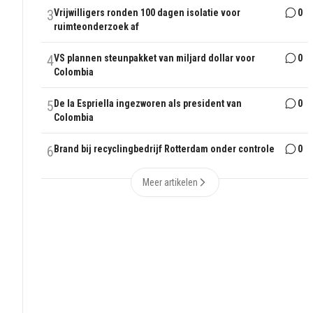
3
Vrijwilligers ronden 100 dagen isolatie voor
0
ruimteonderzoek af
4
VS plannen steunpakket van miljard dollar voor
0
Colombia
5
De la Espriella ingezworen als president van
0
Colombia
6
Brand bij recyclingbedrijf Rotterdam onder controle
0
Meer artikelen