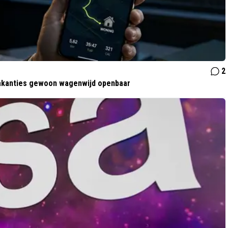
2
 vakanties gewoon wagenwijd openbaar