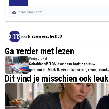
Nieuwsredactie DDS
door
Ga verder met lezen
Vorig artikel
Schokkend! TBS-systeem faalt opnieuw:
gestoorde Mark B. verantwoordelijk voor dood
58-jarige vrouw
Dit vind je misschien ook leuk