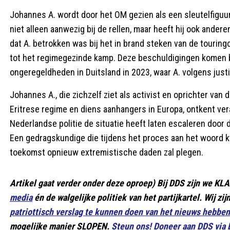
Johannes A. wordt door het OM gezien als een sleutelfiguur 
niet alleen aanwezig bij de rellen, maar heeft hij ook ander
dat A. betrokken was bij het in brand steken van de tourin
tot het regimegezinde kamp. Deze beschuldigingen komen b
ongeregeldheden in Duitsland in 2023, waar A. volgens just
Johannes A., die zichzelf ziet als activist en oprichter van
Eritrese regime en diens aanhangers in Europa, ontkent ver
Nederlandse politie de situatie heeft laten escaleren doo
Een gedragskundige die tijdens het proces aan het woord k
toekomst opnieuw extremistische daden zal plegen.
Artikel gaat verder onder deze oproep) Bij DDS zijn we KL
media
én de walgelijke politiek van het partijkartel. Wij zi
patriottisch verslag te kunnen doen van het nieuws hebb
mogelijke manier SLOPEN.
Steun ons! Doneer aan DDS via