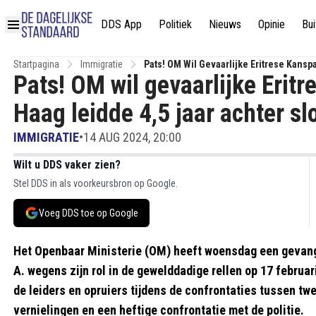
DDS App
Politiek
Nieuws
Opinie
Bui
Startpagina
Immigratie
Pats! OM Wil Gevaarlijke Eritrese Kansp
Pats! OM wil gevaarlijke Eritr
Haag leidde 4,5 jaar achter sl
IMMIGRATIE
•
14 AUG 2024, 20:00
Wilt u DDS vaker zien?
Stel DDS in als voorkeursbron op Google.
Voeg DDS toe op Google
Het Openbaar Ministerie (OM) heeft woensdag een gevange
A. wegens zijn rol in de gewelddadige rellen op 17 februar
de leiders en opruiers tijdens de confrontaties tussen t
vernielingen en een heftige confrontatie met de politie.