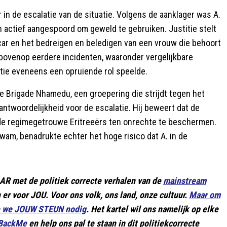
in de escalatie van de situatie. Volgens de aanklager was A.
en actief aangespoord om geweld te gebruiken. Justitie stelt
gcar en het bedreigen en beledigen van een vrouw die behoort
ovenop eerdere incidenten, waaronder vergelijkbare
itie eveneens een opruiende rol speelde.
 de Brigade Nhamedu, een groepering die strijdt tegen het
antwoordelijkheid voor de escalatie. Hij beweert dat de
r de regimegetrouwe Eritreeërs ten onrechte te beschermen.
wam, benadrukte echter het hoge risico dat A. in de
AAR met de politiek correcte verhalen van de
mainstream
jn er voor JOU. Voor ons volk, ons land, onze cultuur.
Maar om
en we JOUW STEUN nodig
. Het kartel wil ons namelijk op elke
 BackMe
en help ons pal te staan in dit politiekcorrecte