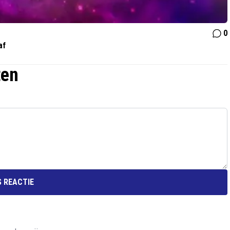
0
af
ten
 REACTIE