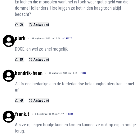
En lachen die mongolen want het is toch weer gratis geld van die
domme Hollanders. Hoe krijgen ze het in den haag toch altijd
bedacht?
2
+
Antwoord
plurk
04 september 2025 om 12:28
+
149217
DOGE, en wel zo snel mogelijk!!!
8
+
Antwoord
hendrik-haan
04 september 2025 om 11:19
+
9020
Zelfs een bedankje aan de Nederlandse belastingbetalers kan er niet
af.
4
+
Antwoord
frank.t
04 september 2025 om 11:17
+
7884
Als ze op eigen houtje kunnen komen kunnen ze ook op eigen houtje
terug.