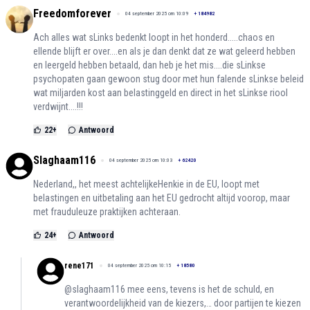
Freedomforever
04 september 2025 om 10:09
+
184982
Ach alles wat sLinks bedenkt loopt in het honderd.....chaos en
ellende blijft er over....en als je dan denkt dat ze wat geleerd hebben
en leergeld hebben betaald, dan heb je het mis....die sLinkse
psychopaten gaan gewoon stug door met hun falende sLinkse beleid
wat miljarden kost aan belastinggeld en direct in het sLinkse riool
verdwijnt....!!!
22
+
Antwoord
Slaghaam116
04 september 2025 om 10:03
+
62420
Nederland,, het meest achtelijkeHenkie in de EU, loopt met
belastingen en uitbetaling aan het EU gedrocht altijd voorop, maar
met frauduleuze praktijken achteraan.
24
+
Antwoord
rene171
04 september 2025 om 10:15
+
18580
@slaghaam116 mee eens, tevens is het de schuld, en
verantwoordelijkheid van de kiezers,… door partijen te kiezen