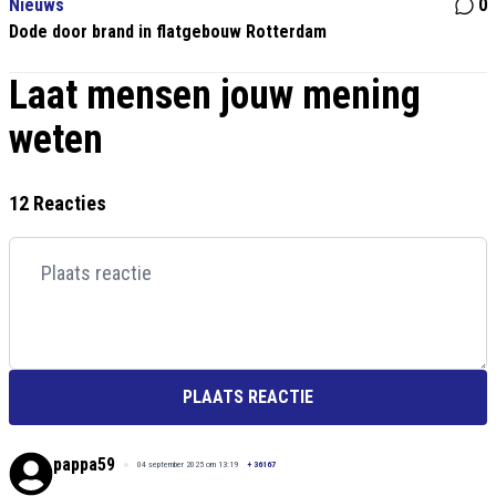
Nieuws
0
Dode door brand in flatgebouw Rotterdam
Laat mensen jouw mening
weten
12 Reacties
PLAATS REACTIE
pappa59
04 september 2025 om 13:19
+
36167