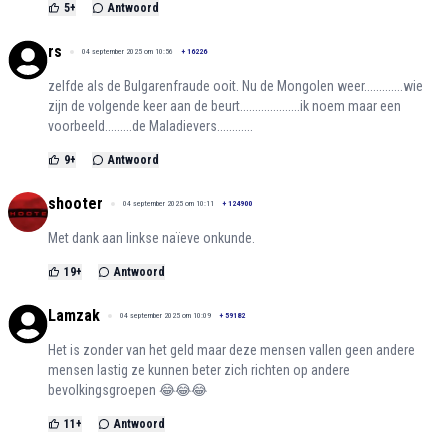
5
+
Antwoord
rs
04 september 2025 om 10:56
+
16226
zelfde als de Bulgarenfraude ooit. Nu de Mongolen weer.............wie
zijn de volgende keer aan de beurt....................ik noem maar een
voorbeeld.........de Maladievers............
9
+
Antwoord
shooter
04 september 2025 om 10:11
+
124900
Met dank aan linkse naïeve onkunde.
19
+
Antwoord
Lamzak
04 september 2025 om 10:09
+
59182
Het is zonder van het geld maar deze mensen vallen geen andere
mensen lastig ze kunnen beter zich richten op andere
bevolkingsgroepen 😂😂😂
11
+
Antwoord