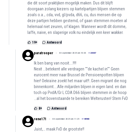
die dit soort praktijken mogelijk maken. Dus dit blijft
doorgaan zolang kiezers op kartelpartijen blijven stemmen
zoals o.a ,..cda, vvd, gl/pvda, d66, cu, dus mensen die op
deze partijen hebben gestemd, of gaan stemmen moeten al
helemaal niet zeuren, of klagen. Wanneer wordt dit domme,
laffe, naive, en slaperige volk nu eindelijk een keer wakker.
19
+
Antwoord
paratrooper
04 september 2025 om 10:44
+
20067
Ik ben bang van nooit....!!!!
Nexit ...betekent alle verdragen ""de kachel in"" Geen
eurocent meer naar Brussel de Pensioenpotten blijven
hier! Oekraïne zoekt het maar uit!!..Geen migrant die nog
binnenkomt....Alle miljarden blijven in eigen land. en dan
toch op PvdA/Gr L CDA D66 blijven stemmen in de hoop
...al het bovenstaande te bereiken Welterusten! Stem FvD
8
+
Antwoord
rene171
04 september 2025 om 11:25
+
18580
Juist,… maak FvD de grootste!!