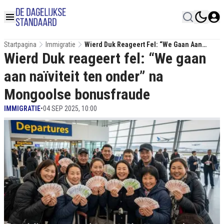
Startpagina
Immigratie
Wierd Duk Reageert Fel: “We Gaan Aan
Wierd Duk reageert fel: “We gaan
Naïviteit Ten Onder” Na Mongoolse
Bonusfraude
aan naïviteit ten onder” na
Mongoolse bonusfraude
IMMIGRATIE
•
04 SEP 2025, 10:00