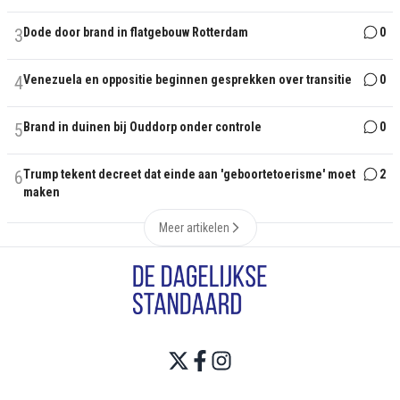
3
Dode door brand in flatgebouw Rotterdam
0
4
Venezuela en oppositie beginnen gesprekken over transitie
0
5
Brand in duinen bij Ouddorp onder controle
0
6
Trump tekent decreet dat einde aan 'geboortetoerisme' moet
2
maken
Meer artikelen