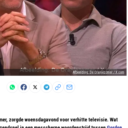
Afbeelding: De Oranjezomer / X.com
mer, zorgde woensdagavond voor verhitte televisie. Wat
azendsnel in een messcherpe woordenstrijd tussen
Gordon
,