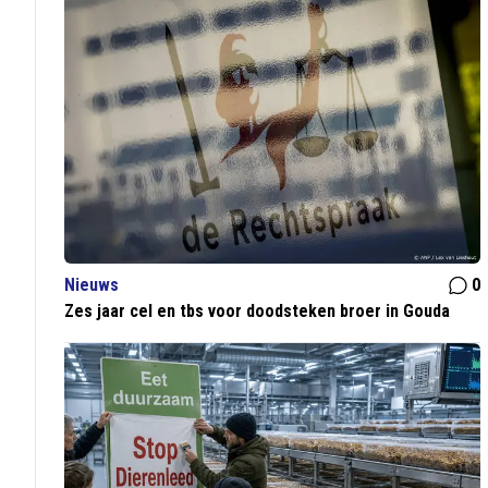
Nieuws
0
Zes jaar cel en tbs voor doodsteken broer in Gouda