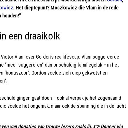
kowicz
. Het dieptepunt? Moszkowicz die Vlam in de rede
p houden!”
in een draaikolk
Victor Vlam over Gordon’s reallifesoap. Vlam suggereerde
ie “meer suggereren” dan onschuldig familiegeluk – in het
en ‘bonuszoon’. Gordon voelde zich diep gekwetst en
en”.
 beschuldigingen gaat doen – ook al verpak je het zogenaamd
tudio voelde het ongemak, maar ook de spanning die in de lucht
even van donaties van trouwe lezers zoals jij. 👉 Doneer via