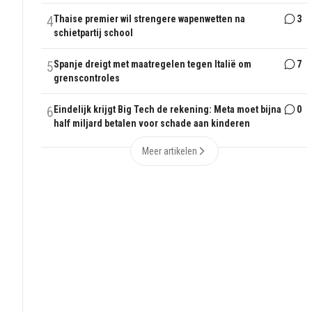
4
Thaise premier wil strengere wapenwetten na
3
schietpartij school
5
Spanje dreigt met maatregelen tegen Italië om
7
grenscontroles
6
Eindelijk krijgt Big Tech de rekening: Meta moet bijna
0
half miljard betalen voor schade aan kinderen
Meer artikelen