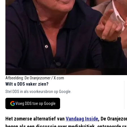
Afbeelding: De Oranjezomer / X.com
Wilt u DDS vaker zien?
Stel DDS in als voorkeursbron op Google.
Voeg DDS toe op Google
Het zomerse alternatief van
Vandaag Inside
, De Oranjezo
begon als een discussie over mediakritiek, ontspoorde r