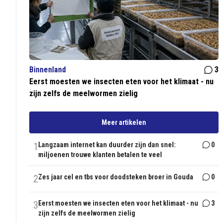
Binnenland
3
Eerst moesten we insecten eten voor het klimaat - nu
zijn zelfs de meelwormen zielig
Meer artikelen
1
Langzaam internet kan duurder zijn dan snel:
0
miljoenen trouwe klanten betalen te veel
2
Zes jaar cel en tbs voor doodsteken broer in Gouda
0
3
Eerst moesten we insecten eten voor het klimaat - nu
3
zijn zelfs de meelwormen zielig