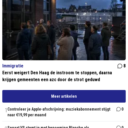
Immigratie
8
Eerst weigert Den Haag de instroom te stoppen, daarna
krijgen gemeenten een azc door de strot geduwd
Meer artikelen
1
Controleer je Apple-afschrijving: muziekabonnement stijgt
0
naar €19,99 per maand
Senaat VS stemt in met benoeming Blanche als
0