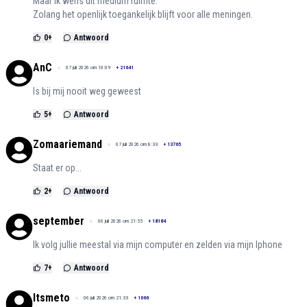
Maar ik wens dit medium ruimte.
Zolang het openlijk toegankelijk blijft voor alle meningen.
0
+
Antwoord
AnC
07 juli 2026 om 10:09
+
21641
Is bij mij nooit weg geweest
5
+
Antwoord
Zomaariemand
07 juli 2026 om 8:33
+
13765
Staat er op...
2
+
Antwoord
september
06 juli 2026 om 21:55
+
18184
Ik volg jullie meestal via mijn computer en zelden via mijn Iphone
7
+
Antwoord
Itsmeto
06 juli 2026 om 21:33
+
1066