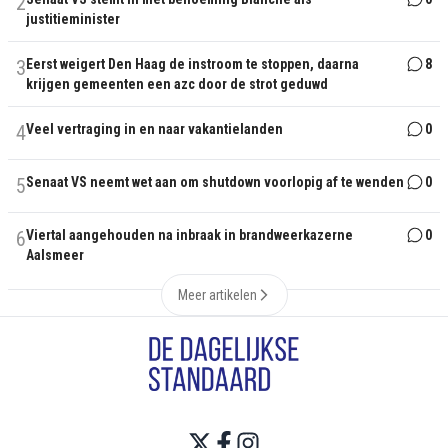
2
justitieminister
3
Eerst weigert Den Haag de instroom te stoppen, daarna
8
krijgen gemeenten een azc door de strot geduwd
4
Veel vertraging in en naar vakantielanden
0
5
Senaat VS neemt wet aan om shutdown voorlopig af te wenden
0
6
Viertal aangehouden na inbraak in brandweerkazerne
0
Aalsmeer
Meer artikelen