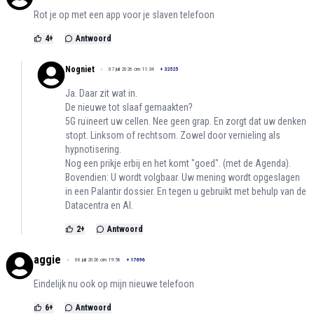
Rot je op met een app voor je slaven telefoon
4
+
Antwoord
Nogniet
07 juli 2026 om 11:34
+
32525
Ja. Daar zit wat in.
De nieuwe tot slaaf gemaakten?
5G ruïneert uw cellen. Nee geen grap. En zorgt dat uw denken
stopt. Linksom of rechtsom. Zowel door vernieling als
hypnotisering.
Nog een prikje erbij en het komt "goed". (met de Agenda).
Bovendien: U wordt volgbaar. Uw mening wordt opgeslagen
in een Palantir dossier. En tegen u gebruikt met behulp van de
Datacentra en AI.
2
+
Antwoord
aggie
06 juli 2026 om 19:58
+
17696
Eindelijk nu ook op mijn nieuwe telefoon
6
+
Antwoord