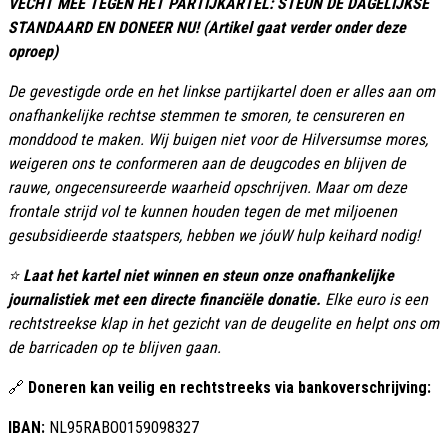
VECHT MEE TEGEN HET PARTIJKARTEL: STEUN DE DAGELIJKSE
STANDAARD EN DONEER NU! (Artikel gaat verder onder deze
oproep)
De gevestigde orde en het linkse partijkartel doen er alles aan om
onafhankelijke rechtse stemmen te smoren, te censureren en
monddood te maken. Wij buigen niet voor de Hilversumse mores,
weigeren ons te conformeren aan de deugcodes en blijven de
rauwe, ongecensureerde waarheid opschrijven. Maar om deze
frontale strijd vol te kunnen houden tegen de met miljoenen
gesubsidieerde staatspers, hebben we jóuW hulp keihard nodig!
⭐
Laat het kartel niet winnen en steun onze onafhankelijke
journalistiek met een directe financiële donatie.
Elke euro is een
rechtstreekse klap in het gezicht van de deugelite en helpt ons om
de barricaden op te blijven gaan.
🔗
Doneren kan veilig en rechtstreeks via bankoverschrijving:
IBAN:
NL95RABO0159098327