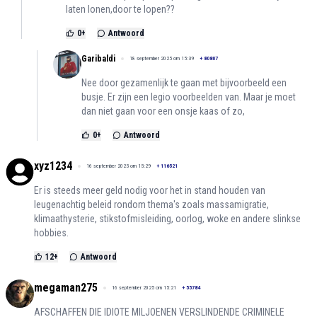
laten lonen,door te lopen??
0
+
Antwoord
Garibaldi
18 september 2025 om 15:39
+
80807
Nee door gezamenlijk te gaan met bijvoorbeeld een
busje. Er zijn een legio voorbeelden van. Maar je moet
dan niet gaan voor een onsje kaas of zo,
0
+
Antwoord
xyz1234
16 september 2025 om 15:29
+
116521
Er is steeds meer geld nodig voor het in stand houden van
leugenachtig beleid rondom thema's zoals massamigratie,
klimaathysterie, stikstofmisleiding, oorlog, woke en andere slinkse
hobbies.
12
+
Antwoord
megaman275
16 september 2025 om 15:21
+
55784
AFSCHAFFEN DIE IDIOTE MILJOENEN VERSLINDENDE CRIMINELE