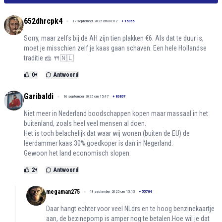
652dhrcpk4
17 september 2025 om 00:02
+
16956
Sorry, maar zelfs bij de AH zijn tien plakken €6. Als dat te duur is,
moet je misschien zelf je kaas gaan schaven. Een hele Hollandse
traditie 🧀 🍴🇳🇱
0
+
Antwoord
Garibaldi
16 september 2025 om 15:47
+
80807
Niet meer in Nederland boodschappen kopen maar massaal in het
buitenland, zoals heel veel mensen al doen.
Het is toch belachelijk dat waar wij wonen (buiten de EU) de
leerdammer kaas 30% goedkoper is dan in Negerland.
Gewoon het land economisch slopen.
2
+
Antwoord
megaman275
18 september 2025 om 15:15
+
55784
Daar hangt echter voor veel NLdrs en te hoog benzinekaartje
aan, de bezinepomp is amper nog te betalen.Hoe wil je dat