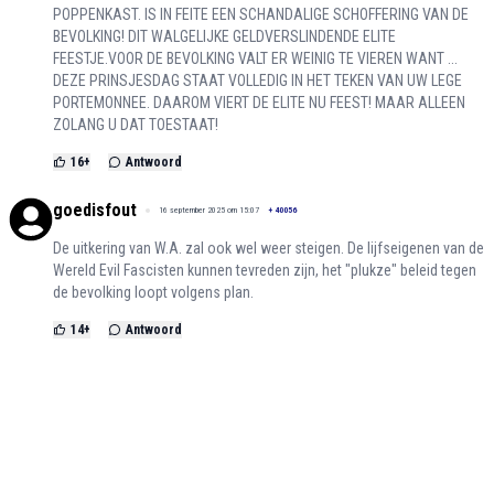
POPPENKAST. IS IN FEITE EEN SCHANDALIGE SCHOFFERING VAN DE
BEVOLKING! DIT WALGELIJKE GELDVERSLINDENDE ELITE
FEESTJE.VOOR DE BEVOLKING VALT ER WEINIG TE VIEREN WANT ...
DEZE PRINSJESDAG STAAT VOLLEDIG IN HET TEKEN VAN UW LEGE
PORTEMONNEE. DAAROM VIERT DE ELITE NU FEEST! MAAR ALLEEN
ZOLANG U DAT TOESTAAT!
16
+
Antwoord
goedisfout
16 september 2025 om 15:07
+
40056
De uitkering van W.A. zal ook wel weer steigen. De lijfseigenen van de
Wereld Evil Fascisten kunnen tevreden zijn, het "plukze" beleid tegen
de bevolking loopt volgens plan.
14
+
Antwoord