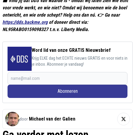
🟥 Vind jij dat DDS van waarde is - omdat wij laten zien wie écht
voor vrede werkt, en wie niet? Omdat wij benoemen wie de boel
ontwricht, en wie orde schept? Help ons dan nú. 👉 Ga naar
https://dds.backme.org
of doneer direct via:
NL95RABO0159098327 t.n.v. Liberty Media.
Word lid van onze GRATIS Nieuwsbrief
Krijg ELKE dag het ECHTE nieuws GRATIS en voor niets in
je inbox. Abonneer je vandaag!
Abonneren
Michael van der Galien
door