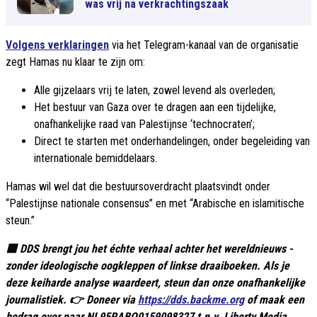
was vrij na verkrachtingszaak
Volgens verklaringen
via het Telegram-kanaal van de organisatie
zegt Hamas nu klaar te zijn om:
Alle gijzelaars vrij te laten, zowel levend als overleden;
Het bestuur van Gaza over te dragen aan een tijdelijke,
onafhankelijke raad van Palestijnse ‘technocraten’;
Direct te starten met onderhandelingen, onder begeleiding van
internationale bemiddelaars.
Hamas wil wel dat die bestuursoverdracht plaatsvindt onder
“Palestijnse nationale consensus” en met “Arabische en islamitische
steun.”
🟦 DDS brengt jou het échte verhaal achter het wereldnieuws -
zonder ideologische oogkleppen of linkse draaiboeken. Als je
deze keiharde analyse waardeert, steun dan onze onafhankelijke
journalistiek. 👉 Doneer via
https://dds.backme.org
of maak een
bedrag over naar NL95RABO0159098327 t.n.v. Liberty Media.