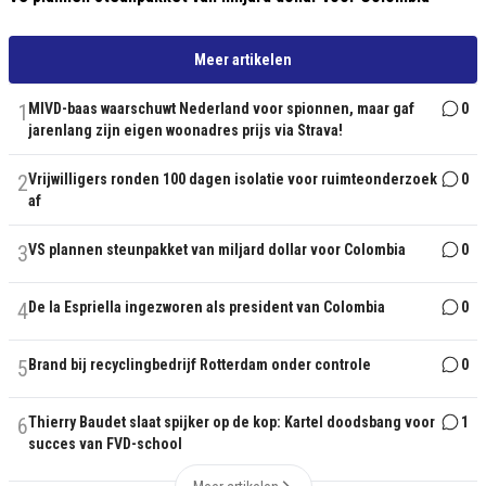
Meer artikelen
1
MIVD-baas waarschuwt Nederland voor spionnen, maar gaf
0
jarenlang zijn eigen woonadres prijs via Strava!
2
Vrijwilligers ronden 100 dagen isolatie voor ruimteonderzoek
0
af
3
VS plannen steunpakket van miljard dollar voor Colombia
0
4
De la Espriella ingezworen als president van Colombia
0
5
Brand bij recyclingbedrijf Rotterdam onder controle
0
6
Thierry Baudet slaat spijker op de kop: Kartel doodsbang voor
1
succes van FVD-school