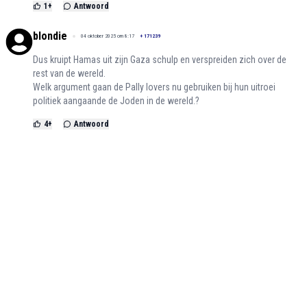
1
+
Antwoord
blondie
04 oktober 2025 om 8:17
+
171239
Dus kruipt Hamas uit zijn Gaza schulp en verspreiden zich over de
rest van de wereld.
Welk argument gaan de Pally lovers nu gebruiken bij hun uitroei
politiek aangaande de Joden in de wereld.?
4
+
Antwoord