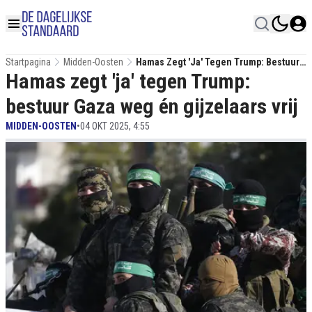
Startpagina
Midden-Oosten
Hamas Zegt 'ja' Tegen Trump: Bestuur
Hamas zegt 'ja' tegen Trump:
Gaza Weg Én Gijzelaars Vrij
bestuur Gaza weg én gijzelaars vrij
MIDDEN-OOSTEN
•
04 OKT 2025, 4:55