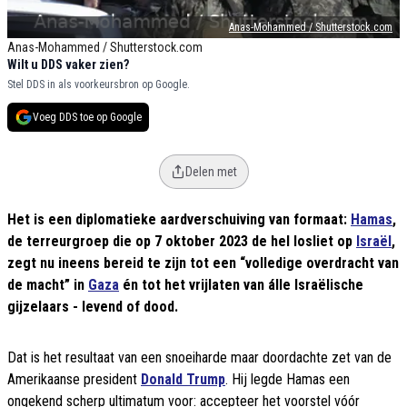
Anas-Mohammed / Shutterstock.com
Anas-Mohammed / Shutterstock.com
Wilt u DDS vaker zien?
Stel DDS in als voorkeursbron op Google.
Voeg DDS toe op Google
Delen met
Het is een diplomatieke aardverschuiving van formaat:
Hamas
,
de terreurgroep die op 7 oktober 2023 de hel losliet op
Israël
,
zegt nu ineens bereid te zijn tot een “volledige overdracht van
de macht” in
Gaza
én tot het vrijlaten van álle Israëlische
gijzelaars - levend of dood.
Dat is het resultaat van een snoeiharde maar doordachte zet van de
Amerikaanse president
Donald Trump
. Hij legde Hamas een
ongekend scherp ultimatum voor: accepteer het voorstel vóór