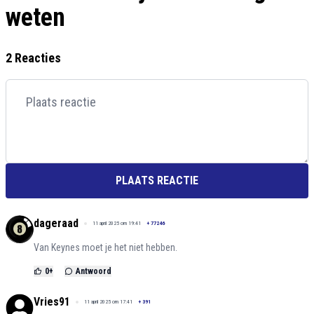
weten
2 Reacties
PLAATS REACTIE
dageraad
11 april 2025 om 19:41
+
77246
Van Keynes moet je het niet hebben.
0
+
Antwoord
Vries91
11 april 2025 om 17:41
+
391