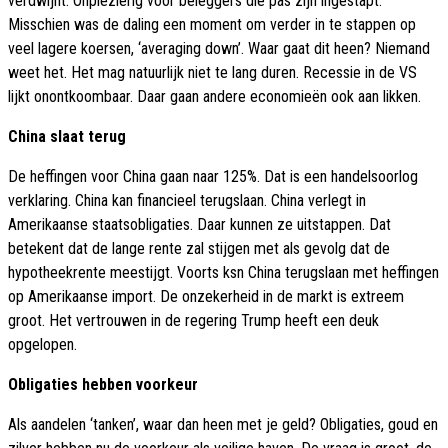
verdwijnt. Onplezierig voor beleggers die pas zijn ingestapt.
Misschien was de daling een moment om verder in te stappen op
veel lagere koersen, ‘averaging down’. Waar gaat dit heen? Niemand
weet het. Het mag natuurlijk niet te lang duren. Recessie in de VS
lijkt onontkoombaar. Daar gaan andere economieën ook aan likken.
China slaat terug
De heffingen voor China gaan naar 125%. Dat is een handelsoorlog
verklaring. China kan financieel terugslaan. China verlegt in
Amerikaanse staatsobligaties. Daar kunnen ze uitstappen. Dat
betekent dat de lange rente zal stijgen met als gevolg dat de
hypotheekrente meestijgt. Voorts ksn China terugslaan met heffingen
op Amerikaanse import. De onzekerheid in de markt is extreem
groot. Het vertrouwen in de regering Trump heeft een deuk
opgelopen.
Obligaties hebben voorkeur
Als aandelen ‘tanken’, waar dan heen met je geld? Obligaties, goud en