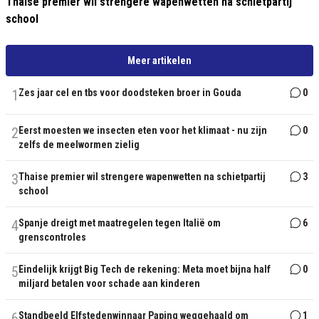
Thaise premier wil strengere wapenwetten na schietpartij
school
Meer artikelen
1
Zes jaar cel en tbs voor doodsteken broer in Gouda
0
2
Eerst moesten we insecten eten voor het klimaat - nu zijn
0
zelfs de meelwormen zielig
3
Thaise premier wil strengere wapenwetten na schietpartij
3
school
4
Spanje dreigt met maatregelen tegen Italië om
6
grenscontroles
5
Eindelijk krijgt Big Tech de rekening: Meta moet bijna half
0
miljard betalen voor schade aan kinderen
6
Standbeeld Elfstedenwinnaar Paping weggehaald om
1