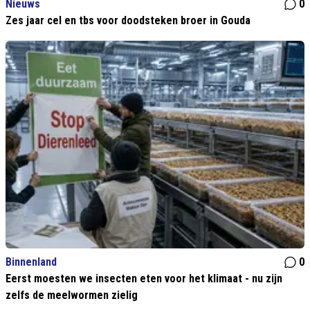
Nieuws
0
Zes jaar cel en tbs voor doodsteken broer in Gouda
Binnenland
0
Eerst moesten we insecten eten voor het klimaat - nu zijn
zelfs de meelwormen zielig