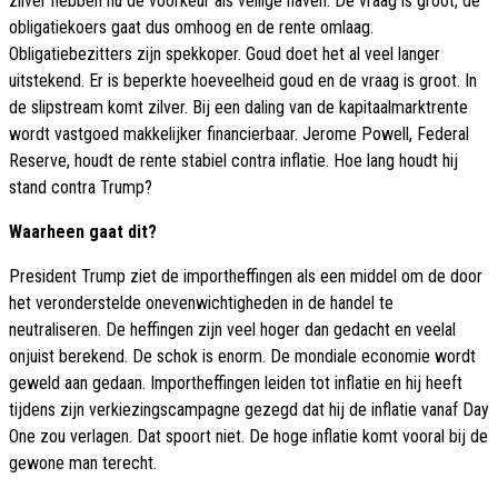
zilver hebben nu de voorkeur als veilige haven. De vraag is groot, de
obligatiekoers gaat dus omhoog en de rente omlaag.
Obligatiebezitters zijn spekkoper. Goud doet het al veel langer
uitstekend. Er is beperkte hoeveelheid goud en de vraag is groot. In
de slipstream komt zilver. Bij een daling van de kapitaalmarktrente
wordt vastgoed makkelijker financierbaar. Jerome Powell, Federal
Reserve, houdt de rente stabiel contra inflatie. Hoe lang houdt hij
stand contra Trump?
Waarheen gaat dit?
President Trump ziet de importheffingen als een middel om de door
het veronderstelde onevenwichtigheden in de handel te
neutraliseren. De heffingen zijn veel hoger dan gedacht en veelal
onjuist berekend. De schok is enorm. De mondiale economie wordt
geweld aan gedaan. Importheffingen leiden tot inflatie en hij heeft
tijdens zijn verkiezingscampagne gezegd dat hij de inflatie vanaf Day
One zou verlagen. Dat spoort niet. De hoge inflatie komt vooral bij de
gewone man terecht.