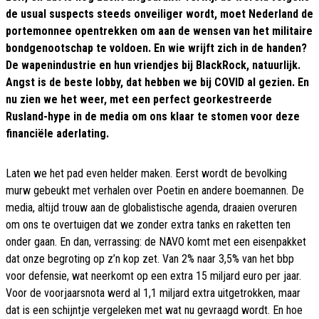
de usual suspects steeds onveiliger wordt, moet Nederland de
portemonnee opentrekken om aan de wensen van het militaire
bondgenootschap te voldoen. En wie wrijft zich in de handen?
De wapenindustrie en hun vriendjes bij BlackRock, natuurlijk.
Angst is de beste lobby, dat hebben we bij COVID al gezien. En
nu zien we het weer, met een perfect georkestreerde
Rusland-hype in de media om ons klaar te stomen voor deze
financiële aderlating.
Laten we het pad even helder maken. Eerst wordt de bevolking
murw gebeukt met verhalen over Poetin en andere boemannen. De
media, altijd trouw aan de globalistische agenda, draaien overuren
om ons te overtuigen dat we zonder extra tanks en raketten ten
onder gaan. En dan, verrassing: de NAVO komt met een eisenpakket
dat onze begroting op z’n kop zet. Van 2% naar 3,5% van het bbp
voor defensie, wat neerkomt op een extra 15 miljard euro per jaar.
Voor de voorjaarsnota werd al 1,1 miljard extra uitgetrokken, maar
dat is een schijntje vergeleken met wat nu gevraagd wordt. En hoe