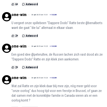
6
+
Antwoord
ome-wim
30 april 2025 om 15:31
+
132281
U vergeet onze spillebeen "Dappere Dodo" Ratte beste @benalberts
want die gaat "die lui" allemaal in elkaar slaan.
2
+
Antwoord
ome-wim
30 april 2025 om 15:25
+
132281
Een goed idee @peterultee, de Russen lachen zich vast dood als ze
"Dappere Dodo" Ratte en zijn kliek zien aankomen.
2
+
Antwoord
ome-wim
30 april 2025 om 15:23
+
132281
Wat zal Ratte en zijn kliek daar blij mee zijn, nòg meer geld voor
"onze oorlog" dus hoog tijd voor een feestje in Brussel, of gaan ze
dat samen met de koninklijke familie in Canada vieren als er een
oorlog komt ?