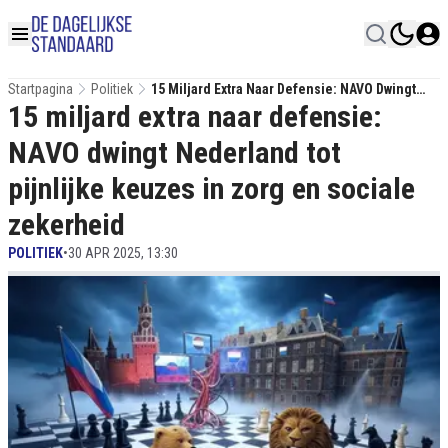
Startpagina
Politiek
15 Miljard Extra Naar Defensie: NAVO Dwingt
15 miljard extra naar defensie:
Nederland Tot Pijnlijke Keuzes In Zorg En
Sociale Zekerheid
NAVO dwingt Nederland tot
pijnlijke keuzes in zorg en sociale
zekerheid
POLITIEK
•
30 APR 2025, 13:30