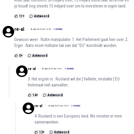
je houdt nog steeds 15 miljard over om te investeren in eigen land.
11
+
Antwoord
re-al
30 april 2025 om 13:59
+
209682
Gewoon weer : Rutte manipulatie. 1. Het Parlement gaat hier over. 2.
Erger : Nato moet militaire tak van dat "EU"-konstrukt worden.
5
+
Antwoord
re-al
30 april 2025 om 14:01
+
209682
3. Het ergste is : Rusland wil die [ failliete, mislukte ] EU
helemaal niet aanvallen.
14
+
Antwoord
re-al
30 april 2025 om 14:02
+
209682
4. Rusland is een Europees land. We moeten er mee
samenwerken.
12
+
Antwoord