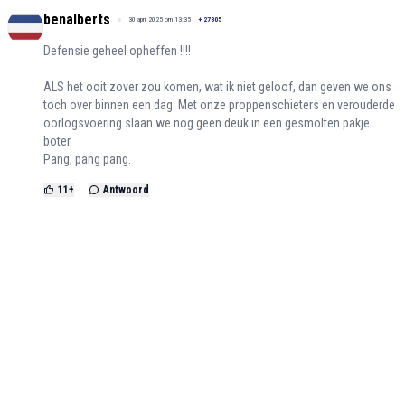
benalberts
30 april 2025 om 13:35
+
27305
Defensie geheel opheffen !!!!
ALS het ooit zover zou komen, wat ik niet geloof, dan geven we ons
toch over binnen een dag. Met onze proppenschieters en verouderde
oorlogsvoering slaan we nog geen deuk in een gesmolten pakje
boter.
Pang, pang pang.
11
+
Antwoord