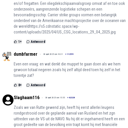
en/of fregatten. Een vliegdekschipaanvalsgroep omvat af en toe ook
onderzeeërs, aangrenzende logistieke schepen en een
bevoorradingsschip. Carrier strike groups vormen een belangrijk
onderdeel van de Amerikaanse machtsprojectie over de oceanen van
de wereld
https://s5.cdnstatic.space/wp-
content/uploads/2025/04/US_CSG_locations_29_04_2025.jpg
1
+
Antwoord
dumbfarmer
30 april 2025 om 16:01
+
112591
Even een vraag: en wat denkt die muppet te gaan doen als we hem
gewoon totaal negeren zoals hij zelf altijd deed toen hij zelf in het
torentje zat?
8
+
Antwoord
Slaghaam116
30 april 2025 om 15:55
+
62328
Zoals we van Rutte gewend zijn, heeft hij eerst allerlei leugens
rondgestrooid over de geplande aanval van Rusland en het zgn
uittreden van de VS uit de NAVO. Nu hij dit er ingehamerd heeft en een
groot gedeelte van de bevolking erin trapt komt hij met financiële