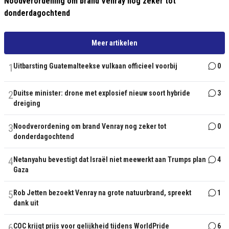
Noodverordening om brand Venray nog zeker tot
donderdagochtend
Meer artikelen
1
Uitbarsting Guatemalteekse vulkaan officieel voorbij
0
2
Duitse minister: drone met explosief nieuw soort hybride
3
dreiging
3
Noodverordening om brand Venray nog zeker tot
0
donderdagochtend
4
Netanyahu bevestigt dat Israël niet meewerkt aan Trumps plan
4
Gaza
5
Rob Jetten bezoekt Venray na grote natuurbrand, spreekt
1
dank uit
6
COC krijgt prijs voor gelijkheid tijdens WorldPride
6