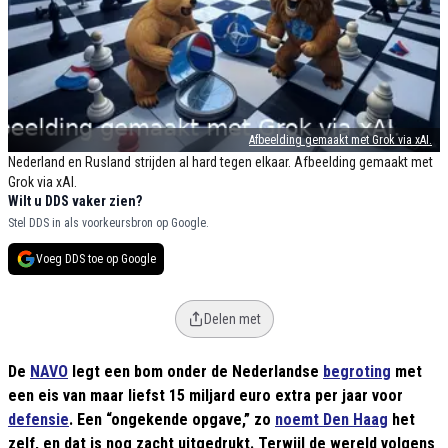
Afbeelding gemaakt met Grok via xAI.
Nederland en Rusland strijden al hard tegen elkaar. Afbeelding gemaakt met
Grok via xAI.
Wilt u DDS vaker zien?
Stel DDS in als voorkeursbron op Google.
Voeg DDS toe op Google
Delen met
De
NAVO
legt een bom onder de Nederlandse
begroting
met
een eis van maar liefst 15 miljard euro extra per jaar voor
defensie
. Een “ongekende opgave,” zo
noemt Den Haag
het
zelf, en dat is nog zacht uitgedrukt. Terwijl de wereld volgens