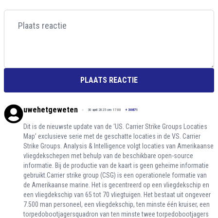
PLAATS REACTIE
uwehetgeweten
30 april 2025 om 17:00
+
30871
Dit is de nieuwste update van de ‘US. Carrier Strike Groups Locaties
Map’ exclusieve serie met de geschatte locaties in de VS. Carrier
Strike Groups. Analysis & Intelligence volgt locaties van Amerikaanse
vliegdekschepen met behulp van de beschikbare open-source
informatie. Bij de productie van de kaart is geen geheime informatie
gebruikt.Carrier strike group (CSG) is een operationele formatie van
de Amerikaanse marine. Het is gecentreerd op een vliegdekschip en
een vliegdekschip van 65 tot 70 vliegtuigen. Het bestaat uit ongeveer
7.500 man personeel, een vliegdekschip, ten minste één kruiser, een
torpedobootjagersquadron van ten minste twee torpedobootjagers