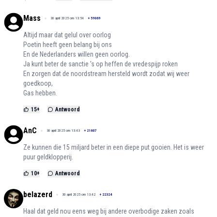
Mass
30 april 2025 om 13:54
+
59069
Altijd maar dat gelul over oorlog
Poetin heeft geen belang bij ons
En de Nederlanders willen geen oorlog.
Ja kunt beter de sanctie 's op heffen de vredespijp roken
En zorgen dat de noordstream hersteld wordt zodat wij weer
goedkoop,
Gas hebben.
15
+
Antwoord
AnC
30 april 2025 om 13:43
+
21607
Ze kunnen die 15 miljard beter in een diepe put gooien. Het is weer
puur geldklopperij.
10
+
Antwoord
belazerd
30 april 2025 om 13:42
+
22324
Haal dat geld nou eens weg bij andere overbodige zaken zoals