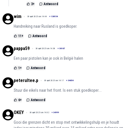
3
+
Antwoord
wim
30 april 2025 om 14:44
+
138154
Handreiking naar Rusland is goedkoper.
11
+
Antwoord
pappa59
30 april 2025 om 14:38
+
36167
Een paar pistolen kan je ook in België halen
1
+
Antwoord
peterultee.p
30 april 2025 om 14:17
+
34654
Stuur die eikels naar het front. Is een stuk goedkoper....
6
+
Antwoord
OKEY
30 april 2025 om 14:02
+
34999
Gooi die grenzen dicht en stop met ontwikkelingshulp en je houdt
ieder jaar minstens 30 miljard over, 15 miljard extra naar defensie en