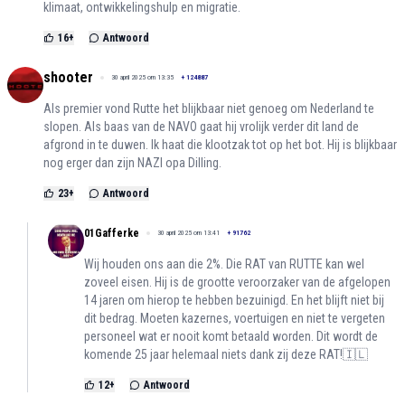
klimaat, ontwikkelingshulp en migratie.
16
+
Antwoord
shooter
30 april 2025 om 13:35
+
124887
Als premier vond Rutte het blijkbaar niet genoeg om Nederland te
slopen. Als baas van de NAVO gaat hij vrolijk verder dit land de
afgrond in te duwen. Ik haat die klootzak tot op het bot. Hij is blijkbaar
nog erger dan zijn NAZI opa Dilling.
23
+
Antwoord
01Gafferke
30 april 2025 om 13:41
+
91762
Wij houden ons aan die 2%. Die RAT van RUTTE kan wel
zoveel eisen. Hij is de grootte veroorzaker van de afgelopen
14 jaren om hierop te hebben bezuinigd. En het blijft niet bij
dit bedrag. Moeten kazernes, voertuigen en niet te vergeten
personeel wat er nooit komt betaald worden. Dit wordt de
komende 25 jaar helemaal niets dank zij deze RAT!🇮🇱
12
+
Antwoord