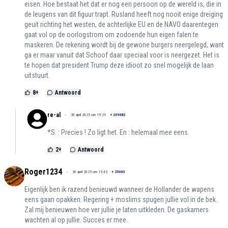
eisen. Hoe bestaat het dat er nog een persoon op de wereld is, die in
de leugens van dit figuur trapt. Rusland heeft nog nooit enige dreiging
geuit richting het westen, de achterlijke EU en de NAVO daarentegen
gaat vol op de oorlogstrom om zodoende hun eigen falen te
maskeren. De rekening wordt bij de gewone burgers neergelegd, want
ga er maar vanuit dat Schoof daar speciaal voor is neergezet. Het is
te hopen dat president Trump deze idioot zo snel mogelijk de laan
uitstuurt.
8
+
Antwoord
re-al
30 april 2025 om 19:25
+
209682
*S. : Precies ! Zo ligt het. En : helemaal mee eens.
2
+
Antwoord
Roger1234
30 april 2025 om 15:43
+
35063
Eigenlijk ben ik razend benieuwd wanneer de Hollander de wapens
eens gaan opakken. Regering + moslims spugen jullie vol in de bek.
Zal mij benieuwen hoe ver jullie je laten uitkleden. De gaskamers
wachten al op jullie. Succes er mee.