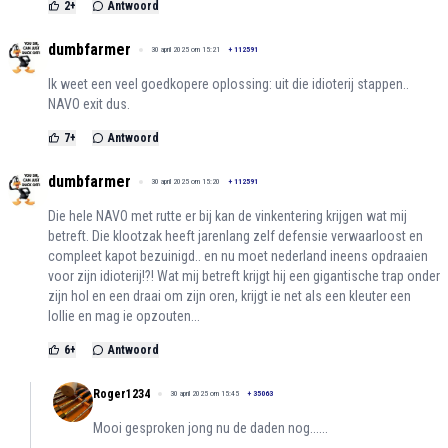
2
+
Antwoord
dumbfarmer
30 april 2025 om 15:21
+
112591
Ik weet een veel goedkopere oplossing: uit die idioterij stappen..
NAVO exit dus.
7
+
Antwoord
dumbfarmer
30 april 2025 om 15:20
+
112591
Die hele NAVO met rutte er bij kan de vinkentering krijgen wat mij
betreft. Die klootzak heeft jarenlang zelf defensie verwaarloost en
compleet kapot bezuinigd.. en nu moet nederland ineens opdraaien
voor zijn idioterij!?! Wat mij betreft krijgt hij een gigantische trap onder
zijn hol en een draai om zijn oren, krijgt ie net als een kleuter een
lollie en mag ie opzouten...
6
+
Antwoord
Roger1234
30 april 2025 om 15:45
+
35063
Mooi gesproken jong nu de daden nog......