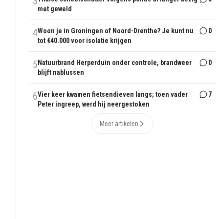
3
met geweld
4
Woon je in Groningen of Noord-Drenthe? Je kunt nu
0
tot €40.000 voor isolatie krijgen
5
Natuurbrand Herperduin onder controle, brandweer
0
blijft nablussen
6
Vier keer kwamen fietsendieven langs; toen vader
7
Peter ingreep, werd hij neergestoken
Meer artikelen