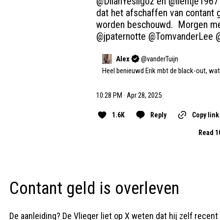
@DilanYesilgoz
 en 
@lientje1967
dat het afschaffen van contant 
worden beschouwd.  Morgen me
@jpaternotte
@TomvanderLee
Alex
@
vanderTuijn
Heel benieuwd Erik mbt de black-out, wa
10:28 PM · Apr 28, 2025
1.6K
Reply
Copy link
Read 1
Contant geld is overleven
De aanleiding? De Vlieger liet op X weten dat hij zelf recent