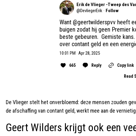
Erik de Vlieger -Tweep des Va
@
DevliegerErik
·
Follow
Want 
@geertwilderspvv
 heeft e
buigen zodat hij geen Premier ko
beste gebeuren.  Gemiste kans.  
over contant geld en een energi
10:01 PM · Apr 28, 2025
665
Reply
Copy link
Read 5
De Vlieger stelt het onverbloemd: deze mensen zouden gev
de afschaffing van contant geld, werkt mee aan de vernieti
Geert Wilders krijgt ook een ve