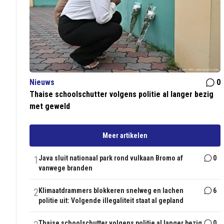
Nieuws
0
Thaise schoolschutter volgens politie al langer bezig
met geweld
Meer artikelen
1
Java sluit nationaal park rond vulkaan Bromo af
0
vanwege branden
2
Klimaatdrammers blokkeren snelweg en lachen
6
politie uit: Volgende illegaliteit staat al gepland
Thaise schoolschutter volgens politie al langer bezig
0