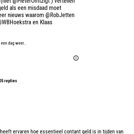
 (niet 
@PieterOmtzigt
 ) vertellen 
geld als een misdaad moet 
er nieuws waarom 
@RobJetten
@WBHoekstra
 en Klaas
t een dag weer…
05 replies
 heeft ervaren hoe essentieel contant geld is in tijden van