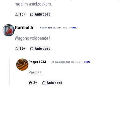
moslim asielzoekers.
16
+
Antwoord
Garibaldi
16 september 2025 om 16:02
+
80807
Wagons voldoende !
12
+
Antwoord
Roger1234
16 september 2025 om 16:46
+
35063
Precies.
3
+
Antwoord