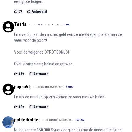
een grote leugen.
7
+
Antwoord
Tetris
16 september 2025 om 16:12
+
22240
En over 3 maanden als het geld wat ze meekregen op is staan ze
weer voor de poort!
Voor de volgende OPROT-BONUS!
Over stompzinnig beleid gesproken.
18
+
Antwoord
pappa59
16 september 2025 om 16:11
+
36167
En als de munten op zijn komen ze weer nieuwe halen.
13
+
Antwoord
polderkolder
16 september 2025 om 16:06
+
231083
Nu de andere 150.000 Syriers nog, en daarna de andere 3 miljoen