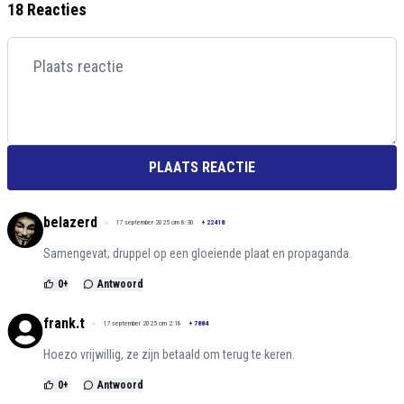
18 Reacties
PLAATS REACTIE
belazerd
17 september 2025 om 8:30
+
22418
Samengevat; druppel op een gloeiende plaat en propaganda.
0
+
Antwoord
frank.t
17 september 2025 om 2:18
+
7884
Hoezo vrijwillig, ze zijn betaald om terug te keren.
0
+
Antwoord