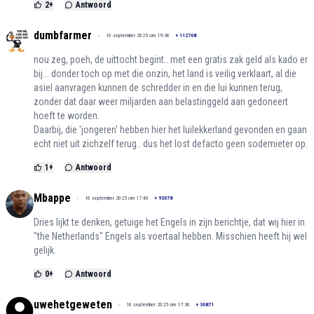
2
+
Antwoord
dumbfarmer
16 september 2025 om 19:36
+
112708
nou zeg, poeh, de uittocht begint.. met een gratis zak geld als kado er
bij... donder toch op met die onzin, het land is veilig verklaart, al die
asiel aanvragen kunnen de schredder in en die lui kunnen terug,
zonder dat daar weer miljarden aan belastinggeld aan gedoneert
hoeft te worden.
Daarbij, die 'jongeren' hebben hier het luilekkerland gevonden en gaan
echt niet uit zichzelf terug.. dus het lost defacto geen sodemieter op.
1
+
Antwoord
Mbappe
16 september 2025 om 17:40
+
93078
Dries lijkt te denken, getuige het Engels in zijn berichtje, dat wij hier in
"the Netherlands" Engels als voertaal hebben. Misschien heeft hij wel
gelijk.
0
+
Antwoord
uwehetgeweten
16 september 2025 om 17:36
+
30871