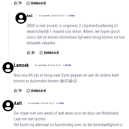
7
+
Antwoord
AnC
16 september 2025 om 16:57
+
21633
2800 is niet zoveel, is ongeveer 2 x bijstandsuitkering of
waarschijnlijk 1 maand coa steun. Alleen, we lopen groot
risico dat ze binnen afzienbare tijd weer terug komen na hun
betaalde vakantie.
2
+
Antwoord
Lamzak
16 september 2025 om 16:42
+
59186
Nou nou 84 zijn er terug naar Syrië gegaan en aan de andere kant
komen er duizenden binnen 😂🤣😂😜
7
+
Antwoord
Aalt
16 september 2025 om 16:22
+
11050
Die staan met een week of wat weer voor de deur van Nederland.
Laat me niet lachen.
Het komt mij allemaal zo kunstmatig over, en die bereidwilligheid is