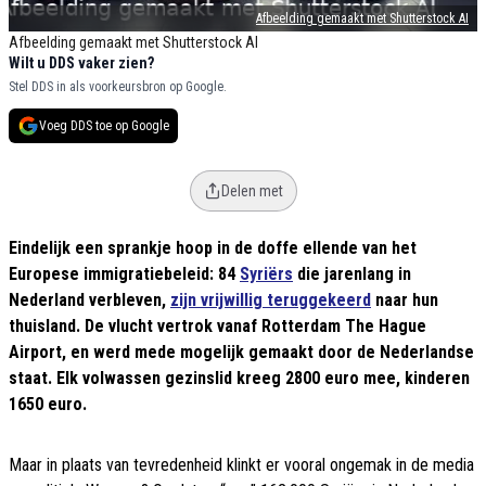
Afbeelding gemaakt met Shutterstock AI
Afbeelding gemaakt met Shutterstock AI
Wilt u DDS vaker zien?
Stel DDS in als voorkeursbron op Google.
Voeg DDS toe op Google
Delen met
Eindelijk een sprankje hoop in de doffe ellende van het
Europese immigratiebeleid: 84
Syriërs
die jarenlang in
Nederland verbleven,
zijn vrijwillig teruggekeerd
naar hun
thuisland. De vlucht vertrok vanaf Rotterdam The Hague
Airport, en werd mede mogelijk gemaakt door de Nederlandse
staat. Elk volwassen gezinslid kreeg 2800 euro mee, kinderen
1650 euro.
Maar in plaats van tevredenheid klinkt er vooral ongemak in de media