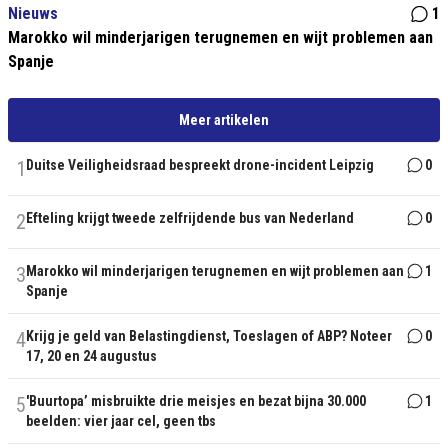
Nieuws
1
Marokko wil minderjarigen terugnemen en wijt problemen aan
Spanje
Meer artikelen
1
Duitse Veiligheidsraad bespreekt drone-incident Leipzig
0
2
Efteling krijgt tweede zelfrijdende bus van Nederland
0
3
Marokko wil minderjarigen terugnemen en wijt problemen aan
1
Spanje
4
Krijg je geld van Belastingdienst, Toeslagen of ABP? Noteer
0
17, 20 en 24 augustus
5
'Buurtopa’ misbruikte drie meisjes en bezat bijna 30.000
1
beelden: vier jaar cel, geen tbs