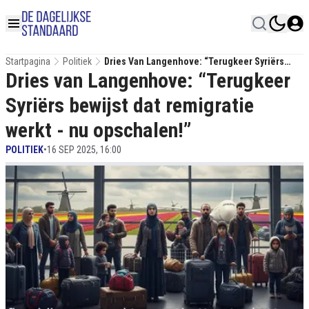
Startpagina
Politiek
Dries Van Langenhove: “Terugkeer Syriërs
Dries van Langenhove: “Terugkeer
Bewijst Dat Remigratie Werkt - Nu Opschalen!”
Syriërs bewijst dat remigratie
werkt - nu opschalen!”
POLITIEK
•
16 SEP 2025, 16:00