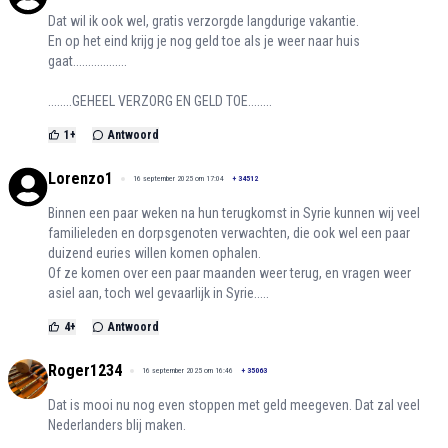
Dat wil ik ook wel, gratis verzorgde langdurige vakantie.
En op het eind krijg je nog geld toe als je weer naar huis
gaat..................
........GEHEEL VERZORG EN GELD TOE........
1
+
Antwoord
Lorenzo1
16 september 2025 om 17:04
+
34512
Binnen een paar weken na hun terugkomst in Syrie kunnen wij veel
familieleden en dorpsgenoten verwachten, die ook wel een paar
duizend euries willen komen ophalen.
Of ze komen over een paar maanden weer terug, en vragen weer
asiel aan, toch wel gevaarlijk in Syrie.....
4
+
Antwoord
Roger1234
16 september 2025 om 16:46
+
35063
Dat is mooi nu nog even stoppen met geld meegeven. Dat zal veel
Nederlanders blij maken.