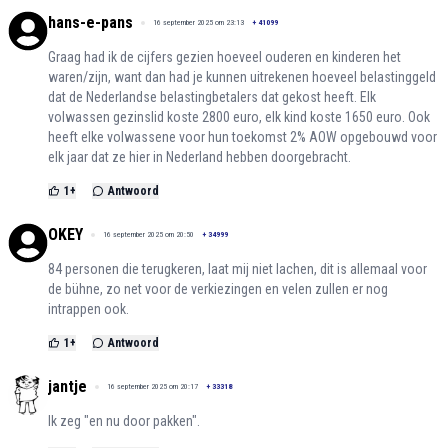
hans-e-pans
16 september 2025 om 23:13
+
41099
Graag had ik de cijfers gezien hoeveel ouderen en kinderen het
waren/zijn, want dan had je kunnen uitrekenen hoeveel belastinggeld
dat de Nederlandse belastingbetalers dat gekost heeft. Elk
volwassen gezinslid koste 2800 euro, elk kind koste 1650 euro. Ook
heeft elke volwassene voor hun toekomst 2% AOW opgebouwd voor
elk jaar dat ze hier in Nederland hebben doorgebracht.
1
+
Antwoord
OKEY
16 september 2025 om 20:50
+
34999
84 personen die terugkeren, laat mij niet lachen, dit is allemaal voor
de bühne, zo net voor de verkiezingen en velen zullen er nog
intrappen ook.
1
+
Antwoord
jantje
16 september 2025 om 20:17
+
33318
Ik zeg "en nu door pakken".