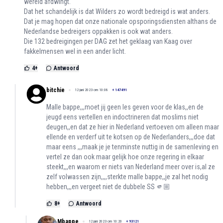
wereld afdwingt.
Dat het schandelijk is dat Wilders zo wordt bedreigd is wat anders.
Dat je mag hopen dat onze nationale opsporingsdiensten althans de
Nederlandse bedreigers oppakken is ook wat anders.
Die 132 bedreigingen per DAG zet het geklaag van Kaag over
fakkelmensen wel in een ander licht.
4
+
Antwoord
bitchie
12 juni 2023 om 10:08
+
147491
Malle bappe,,,moet jij geen les geven voor de klas,,en de
jeugd eens vertellen en indoctrineren dat moslims niet
deugen,,en dat ze hier in Nederland vertoeven om alleen maar
ellende en verderf uit te kotsen op de Nederlanders,,,doe dat
maar eens ,,,maak je je tenminste nuttig in de samenleving en
vertel ze dan ook maar gelijk hoe onze regering in elkaar
steekt,,,en waarom er niets van Nederland meer over is,al ze
zelf volwassen zijn,,,,sterkte malle bappe,,je zal het nodig
hebben,,,en vergeet niet de dubbele SS 🫵🏼
8
+
Antwoord
Mbappe
12 juni 2023 om 10:20
+
93121