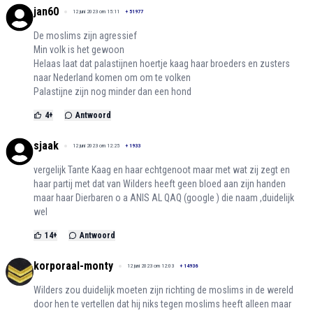
jan60
12 juni 2023 om 15:11
+
51977
De moslims zijn agressief
Min volk is het gewoon
Helaas laat dat palastijnen hoertje kaag haar broeders en zusters
naar Nederland komen om om te volken
Palastijne zijn nog minder dan een hond
4
+
Antwoord
sjaak
12 juni 2023 om 12:25
+
1933
vergelijk Tante Kaag en haar echtgenoot maar met wat zij zegt en
haar partij met dat van Wilders heeft geen bloed aan zijn handen
maar haar Dierbaren o a ANIS AL QAQ (google ) die naam ,duidelijk
wel
14
+
Antwoord
korporaal-monty
12 juni 2023 om 12:03
+
14936
Wilders zou duidelijk moeten zijn richting de moslims in de wereld
door hen te vertellen dat hij niks tegen moslims heeft alleen maar