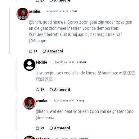
2
+
Antwoord
armilus
12 juni 2023 om 10:13
+
7552
@bitch, goed nieuws, Soros zoon gaat zijn vader opvolgen
en die gaat zich meer inzetten voor de democraten.
Wat Geert betreft sluit ik mij aan bij het reaguursel van
@Mbappe
1
+
Antwoord
bitchie
12 juni 2023 om 10:18
+
147491
Ik wens jou ook veel ellende Friese 👹breinloze🫵🏼👏🏻
👏🏻👏🏻
1
+
Antwoord
armilus
12 juni 2023 om 10:44
+
7552
@Bitch, wat een haat voor een zoon van de gristenhond
@nehemia.
2
+
Antwoord