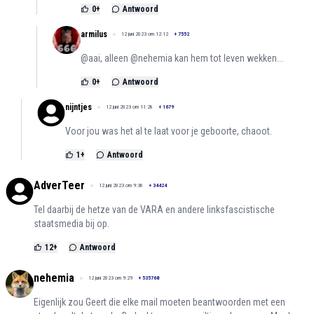
0
+
Antwoord
armilus
12 juni 2023 om 12:12
+
7552
@aai, alleen @nehemia kan hem tot leven wekken...
0
+
Antwoord
nijntjes
12 juni 2023 om 11:28
+
1679
Voor jou was het al te laat voor je geboorte, chaoot.
1
+
Antwoord
AdverTeer
12 juni 2023 om 9:36
+
34424
Tel daarbij de hetze van de VARA en andere linksfascistische
staatsmedia bij op.
12
+
Antwoord
nehemia
12 juni 2023 om 9:29
+
535768
Eigenlijk zou Geert die elke mail moeten beantwoorden met een