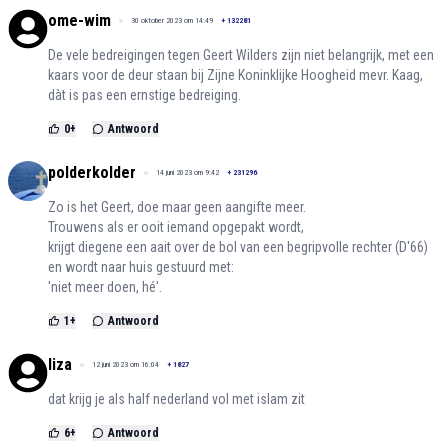
ome-wim
30 oktober 2023 om 14:49
+
132281
De vele bedreigingen tegen Geert Wilders zijn niet belangrijk, met een
kaars voor de deur staan bij Zijne Koninklijke Hoogheid mevr. Kaag,
dàt is pas een ernstige bedreiging.
0
+
Antwoord
polderkolder
14 juni 2023 om 9:42
+
231296
Zo is het Geert, doe maar geen aangifte meer.
Trouwens als er ooit iemand opgepakt wordt,
krijgt diegene een aait over de bol van een begripvolle rechter (D'66)
en wordt naar huis gestuurd met:
'niet meer doen, hé'.
1
+
Antwoord
liza
12 juni 2023 om 16:04
+
1827
dat krijg je als half nederland vol met islam zit
6
+
Antwoord