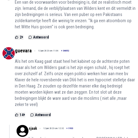
Een van de voorwaarden voor bedreiging is, dat ze realistisch moet
zijn. Iemand, die de verblijfplaatsen van Wilders kent en dit vermeldt in
zijn bedreigingen is serieus. Van een puber op een Pakistaans
zolderkamertje heeft die weinig te vrezen. "Ik ga een atoombom op
het Witte Huis gooien" is ook geen bedreiging.
2
+
Antwoord
guevara
12 juni 2023 om 11:06
+
36052
Als het om Kaag gaat staat heel het kabinet op de achterste poten
maar als het om Wilders gaat is het zijn eigen schuld , hij roept het
over zichzelf af. Zelfs onze eigen politici werken hier aan mee bv
Klaver de hele roversbende van D66 het is een hypocriet stelletje daar
in Den Haag. Ze zouden op dezelfde manier elke dag bedreigd
moeten worden kijken wat ze dan zeggen. En tot slot uit deze
bedreigingen blijkt de ware aard van die moslims ( niet alle ,maar
zeker te veel)
14
+
Antwoord
sjaak
12 juni 2023 om 12:32
+
1933