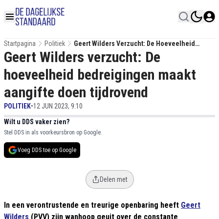
Startpagina
Politiek
Geert Wilders Verzucht: De Hoeveelheid
Geert Wilders verzucht: De
Bedreigingen Maakt Aangifte Doen Tijdrovend
hoeveelheid bedreigingen maakt
aangifte doen tijdrovend
POLITIEK
•
12 JUN 2023, 9:10
Wilt u DDS vaker zien?
Stel DDS in als voorkeursbron op Google.
Voeg DDS toe op Google
Delen met
In een verontrustende en treurige openbaring heeft
Geert
Wilders
(PVV) zijn wanhoop geuit over de constante