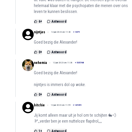
helemaal klaar met die psychopaten die menen over ons
leven te kunnen beslissen.
6
+
Antwoord
nijntjes
12 juni 2023 om 11:30
+
1679
Goed bezig die Alexander!
0
+
Antwoord
nehemia
12 juni 2023 om 11:36
+
535768
Goed bezig die Alexander!
nijntjes is immers dol op woke.
0
+
Antwoord
bitchie
12 juni 2023 om 11:59
+
147491
Jij komt alleen maar uit je hol om te schijten 🐇💨
🫘,,verder ben je een nutteloze flapdrol,,,,
1
+
Antwoord