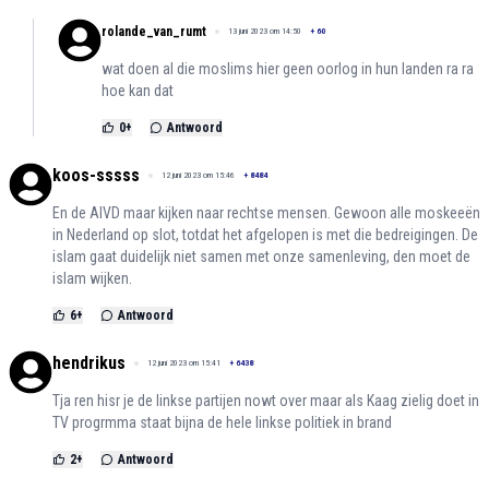
rolande_van_rumt
13 juni 2023 om 14:50
+
60
wat doen al die moslims hier geen oorlog in hun landen ra ra
hoe kan dat
0
+
Antwoord
koos-sssss
12 juni 2023 om 15:46
+
8484
En de AIVD maar kijken naar rechtse mensen. Gewoon alle moskeeën
in Nederland op slot, totdat het afgelopen is met die bedreigingen. De
islam gaat duidelijk niet samen met onze samenleving, den moet de
islam wijken.
6
+
Antwoord
hendrikus
12 juni 2023 om 15:41
+
6438
Tja ren hisr je de linkse partijen nowt over maar als Kaag zielig doet in
TV progrmma staat bijna de hele linkse politiek in brand
2
+
Antwoord