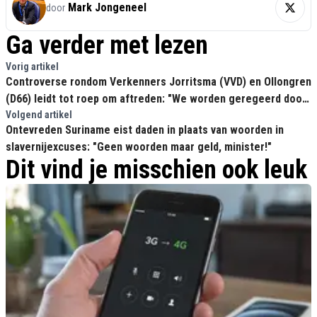
Mark Jongeneel
door
Ga verder met lezen
Vorig artikel
Controverse rondom Verkenners Jorritsma (VVD) en Ollongren
(D66) leidt tot roep om aftreden: "We worden geregeerd door
ministers die keer op keer schaamteloos liegen"
Volgend artikel
Ontevreden Suriname eist daden in plaats van woorden in
slavernijexcuses: "Geen woorden maar geld, minister!"
Dit vind je misschien ook leuk