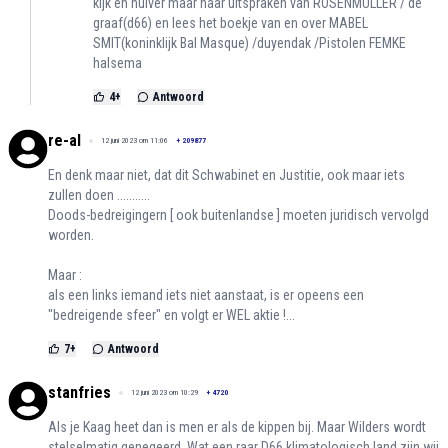
kijk en huiver maar naar uitspraken van ROSENMULLER / de
graaf(d66) en lees het boekje van en over MABEL
SMIT(koninklijk Bal Masque) /duyendak /Pistolen FEMKE
halsema
4
+
Antwoord
re-al
12 juni 2023 om 11:06
+
209877
En denk maar niet, dat dit Schwabinet en Justitie, ook maar iets
zullen doen ...........
Doods-bedreigingern [ ook buitenlandse ] moeten juridisch vervolgd
worden.
Maar :
als een links iemand iets niet aanstaat, is er opeens een
"bedreigende sfeer" en volgt er WEL aktie !...
7
+
Antwoord
stanfries
12 juni 2023 om 10:29
+
4720
Als je Kaag heet dan is men er als de kippen bij. Maar Wilders wordt
stelselmatig genegeerd. Wat een raar D66 klimatologisch land zijn wij