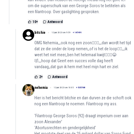
om die superschurk van een George Soros te betitelen als
een filantroop. Over gaslighting gesproken.
10
+
Antwoord
bitchie
12 juni 2023 om 9:59
+
147491
OMG Nehemia,,,ook nog een zoon🤦🏻‍♀️,,,dan wordt het tijd
dat ze die onder de loep nemen,,of is het de loop😮‍💨,,,ik
weet het niet meer,,ben het helemaal kwijt🤷🏻‍♀️😂
🤣,,,hoop dat Geert een succes volle dag heeft
vandaag,,dat gun ik hem met heel mijn hart en ziel.
2
+
Antwoord
nehemia
12 juni 2023 om 10:05
+
535768
Hier is het bericht bitchie en dan durven ze die schoft ook
nog een filantroop te noemen. Filantroop my ass.
‘Filantroop George Soros (92) draagt imperium over aan
zoon Alexander’
'Abortusrechten en gendergelijkheid'
Het grootste deel van de 25 miljard dollar van Soros Fund