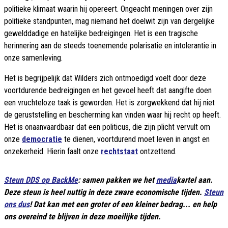
politieke klimaat waarin hij opereert. Ongeacht meningen over zijn
politieke standpunten, mag niemand het doelwit zijn van dergelijke
gewelddadige en hatelijke bedreigingen. Het is een tragische
herinnering aan de steeds toenemende polarisatie en intolerantie in
onze samenleving.
Het is begrijpelijk dat Wilders zich ontmoedigd voelt door deze
voortdurende bedreigingen en het gevoel heeft dat aangifte doen
een vruchteloze taak is geworden. Het is zorgwekkend dat hij niet
de geruststelling en bescherming kan vinden waar hij recht op heeft.
Het is onaanvaardbaar dat een politicus, die zijn plicht vervult om
onze
democratie
te dienen, voortdurend moet leven in angst en
onzekerheid. Hierin faalt onze
rechtstaat
ontzettend.
Steun DDS op BackMe
: samen pakken we het
media
kartel aan.
Deze steun is heel nuttig in deze zware economische tijden.
Steun
ons dus
! Dat kan met een groter of een kleiner bedrag... en help
ons overeind te blijven in deze moeilijke tijden.