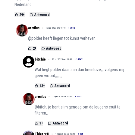
Nederland.
29
+
Antwoord
armilus
12 juni 2023 om 10:40
+
7552
@polder heeft liegen tot kunst verheven.
2
+
Antwoord
bitchie
12 juni 2023 om 10:42
+
147491
Wat liegt polder daar aan dan breinloze,,,,volgens mij
geen woord,,,,,,,,
13
+
Antwoord
armilus
12 juni 2023 om 10:46
+
7552
@bitch, je bent slim genoeg om de leugens eruit te
filteren,.
1
+
Antwoord
Thierry.D
12 juni 2023 om 10:48
+
595