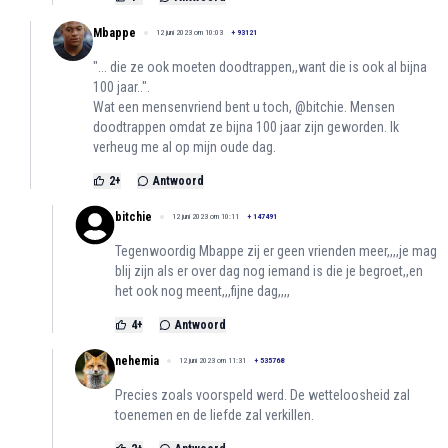
Mbappe
12 juni 2023 om 10:03
+
93121
"... die ze ook moeten doodtrappen,,want die is ook al bijna
100 jaar..".
Wat een mensenvriend bent u toch, @bitchie. Mensen
doodtrappen omdat ze bijna 100 jaar zijn geworden. Ik
verheug me al op mijn oude dag.
2
+
Antwoord
bitchie
12 juni 2023 om 10:11
+
147491
Tegenwoordig Mbappe zij er geen vrienden meer,,,,je mag
blij zijn als er over dag nog iemand is die je begroet,,en
het ook nog meent,,,fijne dag,,,,
4
+
Antwoord
nehemia
12 juni 2023 om 11:31
+
535768
Precies zoals voorspeld werd. De wetteloosheid zal
toenemen en de liefde zal verkillen.