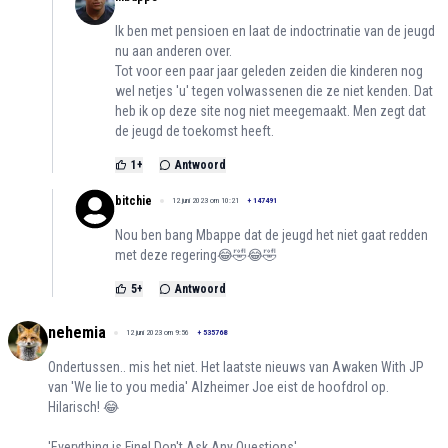
Ik ben met pensioen en laat de indoctrinatie van de jeugd
nu aan anderen over.
Tot voor een paar jaar geleden zeiden die kinderen nog
wel netjes 'u' tegen volwassenen die ze niet kenden. Dat
heb ik op deze site nog niet meegemaakt. Men zegt dat
de jeugd de toekomst heeft.
1
+
Antwoord
bitchie
12 juni 2023 om 10:21
+
147491
Nou ben bang Mbappe dat de jeugd het niet gaat redden
met deze regering😂🤣😂🤣
5
+
Antwoord
nehemia
12 juni 2023 om 9:56
+
535768
Ondertussen.. mis het niet. Het laatste nieuws van Awaken With JP
van 'We lie to you media' Alzheimer Joe eist de hoofdrol op.
Hilarisch! 😂
'Everything is Fine! Don't Ask Any Questions'