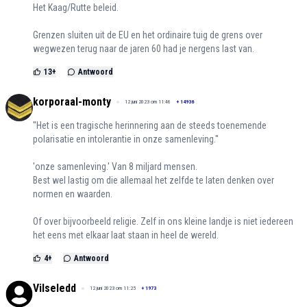
Het Kaag/Rutte beleid.
Grenzen sluiten uit de EU en het ordinaire tuig de grens over
wegwezen terug naar de jaren 60 had je nergens last van.
13
+
Antwoord
korporaal-monty
12 juni 2023 om 11:46
+
14936
''Het is een tragische herinnering aan de steeds toenemende
polarisatie en intolerantie in onze samenleving.''
'onze samenleving.' Van 8 miljard mensen.
Best wel lastig om die allemaal het zelfde te laten denken over
normen en waarden.
Of over bijvoorbeeld religie. Zelf in ons kleine landje is niet iedereen
het eens met elkaar laat staan in heel de wereld.
4
+
Antwoord
Vilseledd
12 juni 2023 om 11:25
+
1973