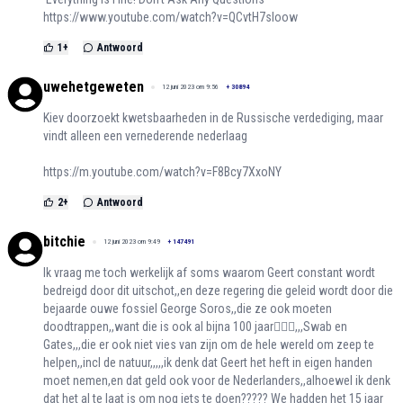
https://www.youtube.com/watch?v=QCvtH7sloow
1
+
Antwoord
uwehetgeweten
12 juni 2023 om 9:56
+
30894
Kiev doorzoekt kwetsbaarheden in de Russische verdediging, maar
vindt alleen een vernederende nederlaag
https://m.youtube.com/watch?v=F8Bcy7XxoNY
2
+
Antwoord
bitchie
12 juni 2023 om 9:49
+
147491
Ik vraag me toch werkelijk af soms waarom Geert constant wordt
bedreigd door dit uitschot,,en deze regering die geleid wordt door die
bejaarde ouwe fossiel George Soros,,die ze ook moeten
doodtrappen,,want die is ook al bijna 100 jaar🤦🏻‍♀️,,,Swab en
Gates,,,die er ook niet vies van zijn om de hele wereld om zeep te
helpen,,incl de natuur,,,,,ik denk dat Geert het heft in eigen handen
moet nemen,en dat geld ook voor de Nederlanders,,alhoewel ik denk
dat het al te laat is om nog iets te doen????? We hadden het 15 jaar