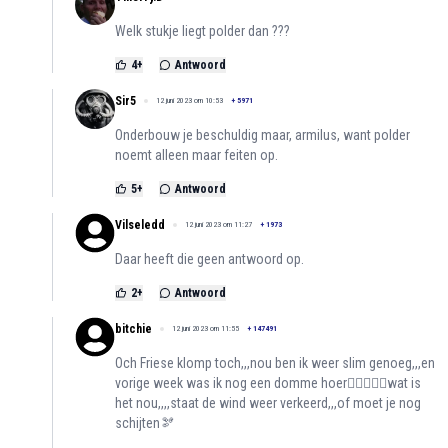
Welk stukje liegt polder dan ???
4
+
Antwoord
Sir5
12 juni 2023 om 10:53
+
5971
Onderbouw je beschuldig maar, armilus, want polder
noemt alleen maar feiten op.
5
+
Antwoord
Vilseledd
12 juni 2023 om 11:27
+
1973
Daar heeft die geen antwoord op.
2
+
Antwoord
bitchie
12 juni 2023 om 11:55
+
147491
Och Friese klomp toch,,,nou ben ik weer slim genoeg,,,en
vorige week was ik nog een domme hoer😮‍💨🤷🏻‍♀️wat is
het nou,,,,staat de wind weer verkeerd,,,of moet je nog
schijten🫘