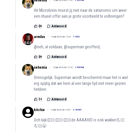
nehemia
12 juni 2023 om 11:32
+
535768
Hé Microbrein moest jij niet naar de satansmis om weer
een ritueel offer aan je grote voorbeeld te volbrengen?
0
+
Antwoord
armilus
12 juni 2023 om 11:42
+
7552
@neh, al voldaan, @superman geofferd,
0
+
Antwoord
nehemia
12 juni 2023 om 11:52
+
535768
Onmogelijk. Superman wordt beschermd maar het is wel
erg spijtig dat we hem al een lange tijd niet meer gezien
hebben.
1
+
Antwoord
bitchie
12 juni 2023 om 12:05
+
147491
Och kijk👏🏻👏🏻👏🏻de AAAAIVD is ook wakker💪🏻
💪🏻🥱