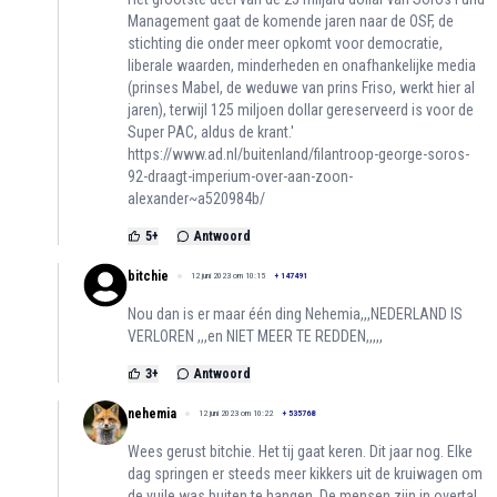
Management gaat de komende jaren naar de OSF, de
stichting die onder meer opkomt voor democratie,
liberale waarden, minderheden en onafhankelijke media
(prinses Mabel, de weduwe van prins Friso, werkt hier al
jaren), terwijl 125 miljoen dollar gereserveerd is voor de
Super PAC, aldus de krant.'
https://www.ad.nl/buitenland/filantroop-george-soros-
92-draagt-imperium-over-aan-zoon-
alexander~a520984b/
5
+
Antwoord
bitchie
12 juni 2023 om 10:15
+
147491
Nou dan is er maar één ding Nehemia,,,NEDERLAND IS
VERLOREN ,,,en NIET MEER TE REDDEN,,,,,
3
+
Antwoord
nehemia
12 juni 2023 om 10:22
+
535768
Wees gerust bitchie. Het tij gaat keren. Dit jaar nog. Elke
dag springen er steeds meer kikkers uit de kruiwagen om
de vuile was buiten te hangen. De mensen zijn in overtal