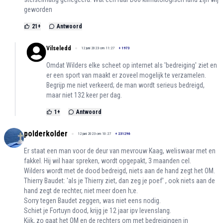
geworden
21
+
Antwoord
Vilseledd
12 juni 2023 om 11:27
+
1973
Omdat Wilders elke scheet op internet als 'bedreiging' ziet en
er een sport van maakt er zoveel mogelijk te verzamelen.
Begrijp me niet verkeerd; de man wordt serieus bedreigd,
maar niet 132 keer per dag.
1
+
Antwoord
polderkolder
12 juni 2023 om 10:27
+
231296
Er staat een man voor de deur van mevrouw Kaag, weliswaar met en
fakkel. Hij wil haar spreken, wordt opgepakt, 3 maanden cel.
Wilders wordt met de dood bedreigd, niets aan de hand zegt het OM.
Thierry Baudet: 'als je Thierry ziet, dan zeg je poef' , ook niets aan de
hand zegt de rechter, niet meer doen h;e.
Sorry tegen Baudet zeggen, was niet eens nodig.
Schiet je Fortuyn dood, krijg je 12 jaar ipv levenslang.
Kijk, zo gaat het OM en de rechters om met bedreigingen in