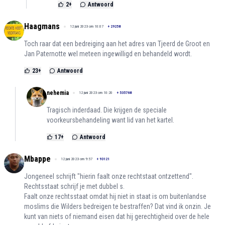
2
+
Antwoord
Haagmans
12 juni 2023 om 10:07
+
29258
Toch raar dat een bedreiging aan het adres van Tjeerd de Groot en
Jan Paternotte wel meteen ingewilligd en behandeld wordt.
23
+
Antwoord
nehemia
12 juni 2023 om 10:20
+
535768
Tragisch inderdaad. Die krijgen de speciale
voorkeursbehandeling want lid van het kartel.
17
+
Antwoord
Mbappe
12 juni 2023 om 9:57
+
93121
Jongeneel schrijft "hierin faalt onze rechtstaat ontzettend".
Rechtsstaat schrijf je met dubbel s.
Faalt onze rechtsstaat omdat hij niet in staat is om buitenlandse
moslims die Wilders bedreigen te bestraffen? Dat vind ik onzin. Je
kunt van niets of niemand eisen dat hij gerechtigheid over de hele