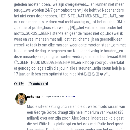
geleden moeten doen,,,we zijn overgeleverd,,,,,en kunnen niet meer
terug,,,,we worden 24/7 gemonitord terwijl de helft vd Nederlanders
het niet eens door hebben,,,HET IS TE LAAT MENSEN,,,,TE LAAT,,,om
ook nog maar iets te doen wat rechtvaardig is,,,,of het nou het OM is
,,justitie of politie,,huis v bewaring{PI},,,,het valt allemaal onder het
motto,,SOROS,,,,GEERT sterkte en geef de moed niet op,,,hoewel ik
weet en veel mensen met mij,,,dat het lichamelijk en geestelijk een
vreselijke taak is om elke morgen weer op te moeten staan ,,om met
frisse moed de dag te beginnen om Nederland veilig te houden,,,en
deze misselijke regering te moeten verdragen met al hun kwaad🙏🏼
😢,,GEERT HOUD MOED💪🏻💪🏻🫵🏼,,en ik hoop voor jou Geert,dat
er genoeg collega’s zijn die jou in alles steunen,,,mijn steun heb je al
17 jaar,,en ik ben een optimist tot in de kist💪🏻💪🏻❤️‍🩹,,,
17
+
Antwoord
nehemia
12 juni 2023 om 9:54
+
535768
Mooie uiteenzetting bitchie en die ouwe komodovaraan van
een George Soros draagt zijn hele imperium van kwaad (25
miljard) over aan zijn zoon Alex Soros. Inderdaad - die gast
die het Witte Huis platloopt en het ook met Rutte heel goed
kan vinden. Dan hebben de hoerige media nog het gore lef