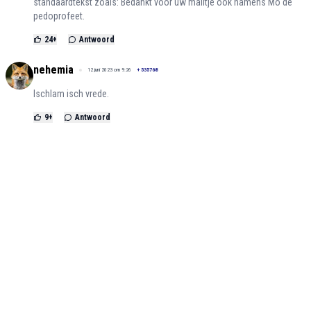
standaardtekst zoals: Bedankt voor uw mailtje ook namens Mo de
pedoprofeet.
24
+
Antwoord
nehemia
12 juni 2023 om 9:26
+
535768
Ischlam isch vrede.
9
+
Antwoord