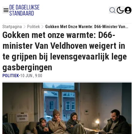
Startpagina
Politiek
Gokken Met Onze Warmte: D66-Minister Van
Gokken met onze warmte: D66-
Veldhoven Weigert In Te Grijpen Bij
Levensgevaarlijk Lege Gasbergingen
minister Van Veldhoven weigert in
te grijpen bij levensgevaarlijk lege
gasbergingen
POLITIEK
•
10 JUN , 9:00