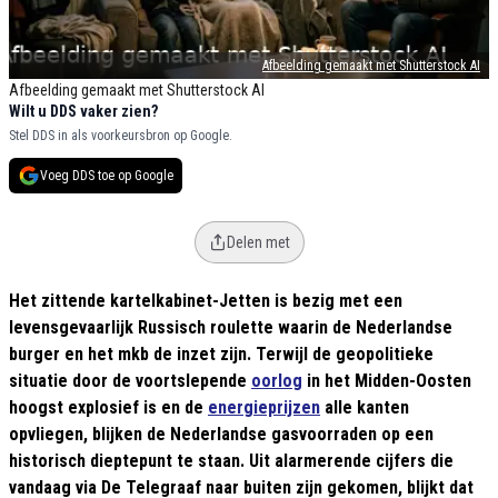
Afbeelding gemaakt met Shutterstock AI
Afbeelding gemaakt met Shutterstock AI
Wilt u DDS vaker zien?
Stel DDS in als voorkeursbron op Google.
Voeg DDS toe op Google
Delen met
Het zittende kartelkabinet-Jetten is bezig met een
levensgevaarlijk Russisch roulette waarin de Nederlandse
burger en het mkb de inzet zijn. Terwijl de geopolitieke
situatie door de voortslepende
oorlog
in het Midden-Oosten
hoogst explosief is en de
energieprijzen
alle kanten
opvliegen, blijken de Nederlandse gasvoorraden op een
historisch dieptepunt te staan. Uit alarmerende cijfers die
vandaag via De Telegraaf naar buiten zijn gekomen, blijkt dat