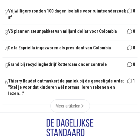
2
Vrijwilligers ronden 100 dagen isolatie voor ruimteonderzoek
0
af
3
VS plannen steunpakket van miljard dollar voor Colombia
0
4
De la Espriella ingezworen als president van Colombia
0
5
Brand bij recyclingbedrijf Rotterdam onder controle
0
6
Thierry Baudet ontmaskert de paniek bij de gevestigde orde:
1
"Stel je voor dat kinderen wél normaal leren rekenen en
lezen..."
Meer artikelen