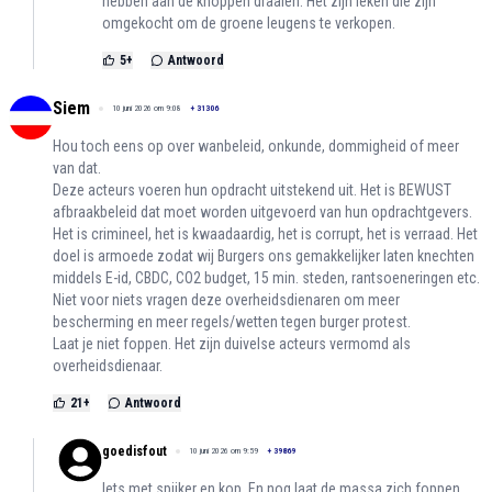
hebben aan de knoppen draaien. Het zijn leken die zijn
omgekocht om de groene leugens te verkopen.
5
+
Antwoord
Siem
10 juni 2026 om 9:08
+
31306
Hou toch eens op over wanbeleid, onkunde, dommigheid of meer
van dat.
Deze acteurs voeren hun opdracht uitstekend uit. Het is BEWUST
afbraakbeleid dat moet worden uitgevoerd van hun opdrachtgevers.
Het is crimineel, het is kwaadaardig, het is corrupt, het is verraad. Het
doel is armoede zodat wij Burgers ons gemakkelijker laten knechten
middels E-id, CBDC, CO2 budget, 15 min. steden, rantsoeneringen etc.
Niet voor niets vragen deze overheidsdienaren om meer
bescherming en meer regels/wetten tegen burger protest.
Laat je niet foppen. Het zijn duivelse acteurs vermomd als
overheidsdienaar.
21
+
Antwoord
goedisfout
10 juni 2026 om 9:59
+
39869
Iets met spijker en kop. En nog laat de massa zich foppen