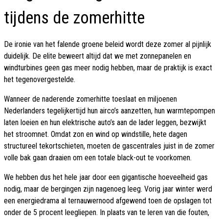
tijdens de zomerhitte
De ironie van het falende groene beleid wordt deze zomer al pijnlijk
duidelijk. De elite beweert altijd dat we met zonnepanelen en
windturbines geen gas meer nodig hebben, maar de praktijk is exact
het tegenovergestelde.
Wanneer de naderende zomerhitte toeslaat en miljoenen
Nederlanders tegelijkertijd hun airco’s aanzetten, hun warmtepompen
laten loeien en hun elektrische auto’s aan de lader leggen, bezwijkt
het stroomnet. Omdat zon en wind op windstille, hete dagen
structureel tekortschieten, moeten de gascentrales juist in de zomer
volle bak gaan draaien om een totale black-out te voorkomen.
We hebben dus het hele jaar door een gigantische hoeveelheid gas
nodig, maar de bergingen zijn nagenoeg leeg. Vorig jaar winter werd
een energiedrama al ternauwernood afgewend toen de opslagen tot
onder de 5 procent leegliepen. In plaats van te leren van die fouten,