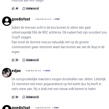
meestal aan een slager.
4
+
Antwoord
goedisfout
10 juni 2026 om 10:04
+
39869
Indien de mensen echt in de kou komen te zitten dan gaat
onherroepelijk D66 de NSC achterna. Elk nadeel heb zijn voordeel zou
Cruyff zeggen.
Dan moet de domme massa natuurlijk niet op de groene
communisten gaan stemmen want dan komen we van de drup in de
regen.
3
+
Antwoord
edjan
10 juni 2026 om 9:55
+
105055
De oorspronkelijke inwoners mogen doodvallen van Jetten. Letterlijk.
Ze stemmen niet meer gegarandeerd op het kartel dus hij heeft er
niets meer aan. Hij is druk met een nieuw volk binnen te halen.
6
+
Antwoord
goedisfout
10 juni 2026 om 9:49
+
39869