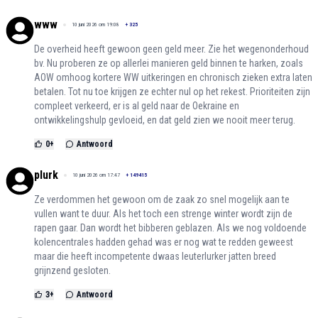
www
10 juni 2026 om 19:08
+
325
De overheid heeft gewoon geen geld meer. Zie het wegenonderhoud
bv. Nu proberen ze op allerlei manieren geld binnen te harken, zoals
AOW omhoog kortere WW uitkeringen en chronisch zieken extra laten
betalen. Tot nu toe krijgen ze echter nul op het rekest. Prioriteiten zijn
compleet verkeerd, er is al geld naar de Oekraine en
ontwikkelingshulp gevloeid, en dat geld zien we nooit meer terug.
0
+
Antwoord
plurk
10 juni 2026 om 17:47
+
149415
Ze verdommen het gewoon om de zaak zo snel mogelijk aan te
vullen want te duur. Als het toch een strenge winter wordt zijn de
rapen gaar. Dan wordt het bibberen geblazen. Als we nog voldoende
kolencentrales hadden gehad was er nog wat te redden geweest
maar die heeft incompetente dwaas leuterlurker jatten breed
grijnzend gesloten.
3
+
Antwoord