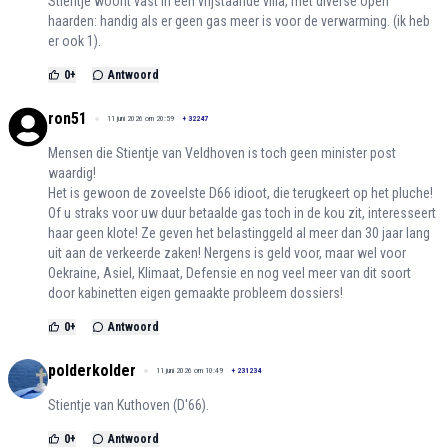
Stientje woont vast in een vrijstaande villa, met diverse open
haarden: handig als er geen gas meer is voor de verwarming. (ik heb
er ook 1).
0
+
Antwoord
ron51
11 juni 2026 om 20:59
+
32247
Mensen die Stientje van Veldhoven is toch geen minister post
waardig!
Het is gewoon de zoveelste D66 idioot, die terugkeert op het pluche!
Of u straks voor uw duur betaalde gas toch in de kou zit, interesseert
haar geen klote! Ze geven het belastinggeld al meer dan 30 jaar lang
uit aan de verkeerde zaken! Nergens is geld voor, maar wel voor
Oekraine, Asiel, Klimaat, Defensie en nog veel meer van dit soort
door kabinetten eigen gemaakte probleem dossiers!
0
+
Antwoord
polderkolder
11 juni 2026 om 10:49
+
231234
Stientje van Kuthoven (D'66).
0
+
Antwoord