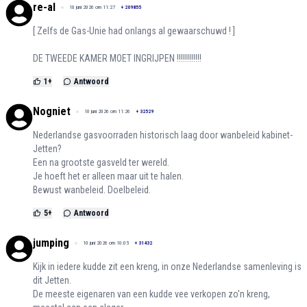
re-al
10 juni 2026 om 11:27
+
209855
[ Zelfs de Gas-Unie had onlangs al gewaarschuwd ! ]
DE TWEEDE KAMER MOET INGRIJPEN !!!!!!!!!!!!
1
+
Antwoord
Nogniet
10 juni 2026 om 11:26
+
32529
Nederlandse gasvoorraden historisch laag door wanbeleid kabinet-
Jetten?
Een na grootste gasveld ter wereld.
Je hoeft het er alleen maar uit te halen.
Bewust wanbeleid. Doelbeleid.
5
+
Antwoord
jumping
10 juni 2026 om 10:05
+
31432
Kijk in iedere kudde zit een kreng, in onze Nederlandse samenleving is
dit Jetten.
De meeste eigenaren van een kudde vee verkopen zo'n kreng,