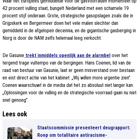
Waar het Europees gemiddelde voor de gasvoorraden momenteel op
42 procent vulling staat, bungelt Nederland met een schamele 19
procent stijf onderaan. Grote, strategische gasopslagen zoals die in
Grijpskerk en Bergermeer doen het vele malen slechter dan
gemiddeld in de afgelopen decennia, en de gigantische gasberging in
Norg is door de NAM zelfs helemaal leeg verkocht.
De Gasunie
trekt inmiddels openlijk aan de alarmbel
over het
tergend trage vultempo van de bergingen. Hans Coenen, lid van de
raad van bestuur van Gasunie, laat er geen misverstand over bestaan
en eist direct actie van het kabinet: „Wij willen more urgentie zien”.
Coenen waarschuwt in de media dat het zo absoluut niet langer kan:
„Oplossingen voor de vulling en de strategische voorraad gaan nu niet
snel genoeg”.
Lees ook
Staatscommissie presenteert deugrapport:
Roep om totalitaire antiracisme-