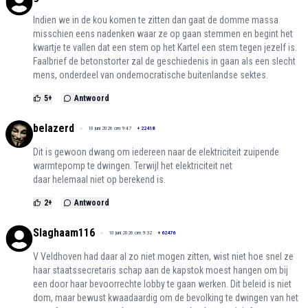
Indien we in de kou komen te zitten dan gaat de domme massa
misschien eens nadenken waar ze op gaan stemmen en begint het
kwartje te vallen dat een stem op het Kartel een stem tegen jezelf is.
Faalbrief de betonstorter zal de geschiedenis in gaan als een slecht
mens, onderdeel van ondemocratische buitenlandse sektes.
5
+
Antwoord
belazerd
10 juni 2026 om 9:47
+
22418
Dit is gewoon dwang om iedereen naar de elektriciteit zuipende
warmtepomp te dwingen. Terwijl het elektriciteit net
daar helemaal niet op berekend is.
2
+
Antwoord
Slaghaam116
10 juni 2026 om 9:32
+
62476
V Veldhoven had daar al zo niet mogen zitten, wist niet hoe snel ze
haar staatssecretaris schap aan de kapstok moest hangen om bij
een door haar bevoorrechte lobby te gaan werken. Dit beleid is niet
dom, maar bewust kwaadaardig om de bevolking te dwingen van het