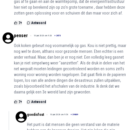
gas af te gaan en aan de warmtepomp, dat de energieinfrastrustuur
hier niet op berekend zijn op zo’n grote toename , daar hebben deze
zotten geen oplossing voor en schuiven dit dan maar voor zich af.
7
+
Antwoord
penser
10 juni 2026 om 9:26
+
2873
Ook koken gebeurt nog voornamelijk op gas. Kou is niet prettig, maar
nog wel te doen, althans voor gezonde mensen. Eten echter is een
ander verhaal. Maar, dan ben je er nog niet. Een volledig leeg gasnet
kan je niet simpelweg weer "aanzetten". Als de druk in delen van het
net wegvalt moeten leidingen gecontroleerd worden en soms zelfs
woning voor woning worden nagelopen. Dat gaat flink in de papieren
lopen, los van alle andere dingen die desastreus zullen uitpakken,
zoals bijvoorbeeld het afschalen van de industrie. Ik denk dat we
daarna gelijk een 3e wereld land zijn geworden.
7
+
Antwoord
goedisfout
10 juni 2026 om 9:54
+
39869
Het punt is dat mensen die geen verstand van de materie