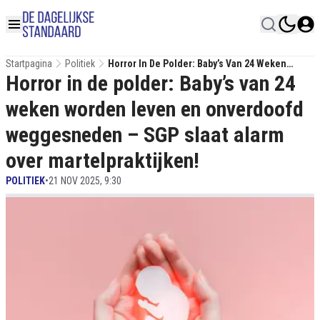
Startpagina
Politiek
Horror In De Polder: Baby’s Van 24 Weken
Horror in de polder: Baby’s van 24
Worden Leven En Onverdoofd Weggesneden –
SGP Slaat Alarm Over Martelpraktijken!
weken worden leven en onverdoofd
weggesneden – SGP slaat alarm
over martelpraktijken!
POLITIEK
•
21 NOV 2025, 9:30