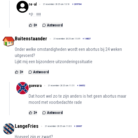
re-al
21 november 2025 om 13:10
+
209764
*P. : !!!!!
0
+
Antwoord
Buitenstaander
21 november 2025 om 11:09
+
14837
Onder welke omstandigheden wordt een abortus bij 24 weken
uitgevoerd?
Lijkt mij een bijzondere uitzonderingssituatie
3
+
Antwoord
guevara
21 november 2025 om 11:51
+
36052
Dat hoort wel zo te zijn anders is het geen abortus maar
moord met voorbedachte rade
3
+
Antwoord
LangeFries
21 november 2025 om 11:03
+
20007
Hoeveel zijn er zwart?