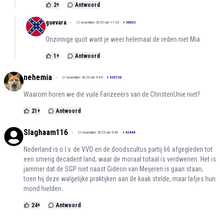
2
+
Antwoord
guevara
21 november 2025 om 11:53
+
36052
Onzinnige quot want je weer helemaal de reden niet Mia
1
+
Antwoord
nehemia
21 november 2025 om 9:49
+
535726
Waarom horen we die vuile Farizeeërs van de ChristenUnie niet?
21
+
Antwoord
Slaghaam116
21 november 2025 om 9:48
+
62444
Nederland is o.l.v. de VVD en de doodscultus partij 66 afgegleden tot
een smerig decadent land, waar de moraal totaal is verdwenen. Het is
jammer dat de SGP niet naast Gideon van Meijeren is gaan staan,
toen hij deze walgelijke praktijken aan de kaak stelde, maar lafjes hun
mond hielden..
24
+
Antwoord