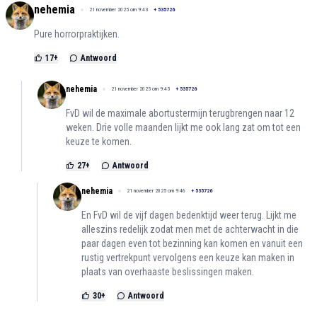
nehemia
21 november 2025 om 9:43
+
535726
Pure horrorpraktijken.
17
+
Antwoord
nehemia
21 november 2025 om 9:45
+
535726
FvD wil de maximale abortustermijn terugbrengen naar 12
weken. Drie volle maanden lijkt me ook lang zat om tot een
keuze te komen.
27
+
Antwoord
nehemia
21 november 2025 om 9:46
+
535726
En FvD wil de vijf dagen bedenktijd weer terug. Lijkt me
alleszins redelijk zodat men met de achterwacht in die
paar dagen even tot bezinning kan komen en vanuit een
rustig vertrekpunt vervolgens een keuze kan maken in
plaats van overhaaste beslissingen maken.
30
+
Antwoord