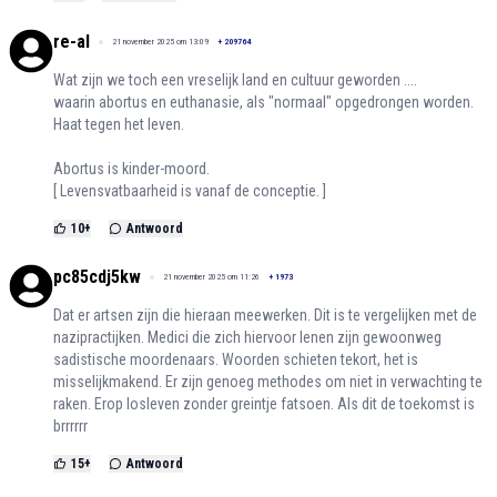
re-al
21 november 2025 om 13:09
+
209764
Wat zijn we toch een vreselijk land en cultuur geworden ....
waarin abortus en euthanasie, als "normaal" opgedrongen worden.
Haat tegen het leven.
Abortus is kinder-moord.
[ Levensvatbaarheid is vanaf de conceptie. ]
10
+
Antwoord
pc85cdj5kw
21 november 2025 om 11:26
+
1973
Dat er artsen zijn die hieraan meewerken. Dit is te vergelijken met de
nazipractijken. Medici die zich hiervoor lenen zijn gewoonweg
sadistische moordenaars. Woorden schieten tekort, het is
misselijkmakend. Er zijn genoeg methodes om niet in verwachting te
raken. Erop losleven zonder greintje fatsoen. Als dit de toekomst is
brrrrrr
15
+
Antwoord