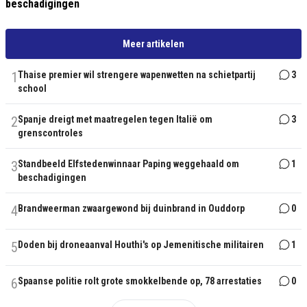
beschadigingen
Meer artikelen
1
Thaise premier wil strengere wapenwetten na schietpartij
3
school
2
Spanje dreigt met maatregelen tegen Italië om
3
grenscontroles
3
Standbeeld Elfstedenwinnaar Paping weggehaald om
1
beschadigingen
4
Brandweerman zwaargewond bij duinbrand in Ouddorp
0
5
Doden bij droneaanval Houthi's op Jemenitische militairen
1
6
Spaanse politie rolt grote smokkelbende op, 78 arrestaties
0