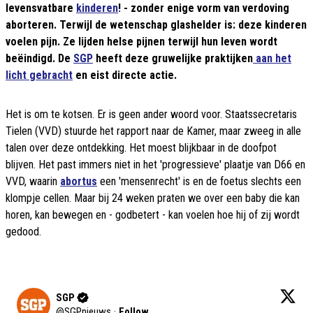
levensvatbare
kinderen
! - zonder enige vorm van verdoving
aborteren. Terwijl de wetenschap glashelder is: deze kinderen
voelen pijn. Ze lijden helse pijnen terwijl hun leven wordt
beëindigd. De
SGP
heeft deze gruwelijke praktijken
aan het
licht gebracht
en eist directe actie.
Het is om te kotsen. Er is geen ander woord voor. Staatssecretaris
Tielen (VVD) stuurde het rapport naar de Kamer, maar zweeg in alle
talen over deze ontdekking. Het moest blijkbaar in de doofpot
blijven. Het past immers niet in het 'progressieve' plaatje van D66 en
VVD, waarin
abortus
een 'mensenrecht' is en de foetus slechts een
klompje cellen. Maar bij 24 weken praten we over een baby die kan
horen, kan bewegen en - godbetert - kan voelen hoe hij of zij wordt
gedood.
SGP
@
SGPnieuws
·
Follow