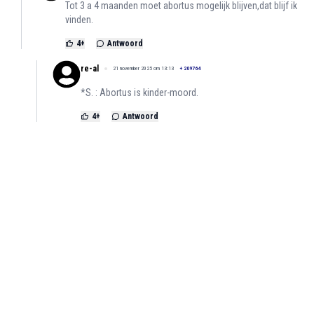
Tot 3 a 4 maanden moet abortus mogelijk blijven,dat blijf ik
vinden.
4
+
Antwoord
re-al
21 november 2025 om 13:13
+
209764
*S. : Abortus is kinder-moord.
4
+
Antwoord