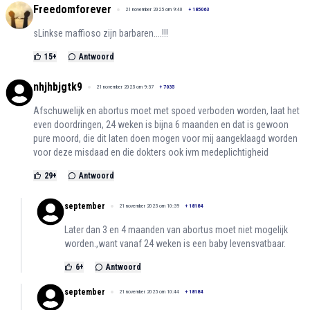
Freedomforever
21 november 2025 om 9:40
+
185063
sLinkse maffioso zijn barbaren....!!!
15
+
Antwoord
nhjhbjgtk9
21 november 2025 om 9:37
+
7035
Afschuwelijk en abortus moet met spoed verboden worden, laat het
even doordringen, 24 weken is bijna 6 maanden en dat is gewoon
pure moord, die dit laten doen mogen voor mij aangeklaagd worden
voor deze misdaad en die dokters ook ivm medeplichtigheid
29
+
Antwoord
september
21 november 2025 om 10:39
+
18184
Later dan 3 en 4 maanden van abortus moet niet mogelijk
worden.,want vanaf 24 weken is een baby levensvatbaar.
6
+
Antwoord
september
21 november 2025 om 10:44
+
18184