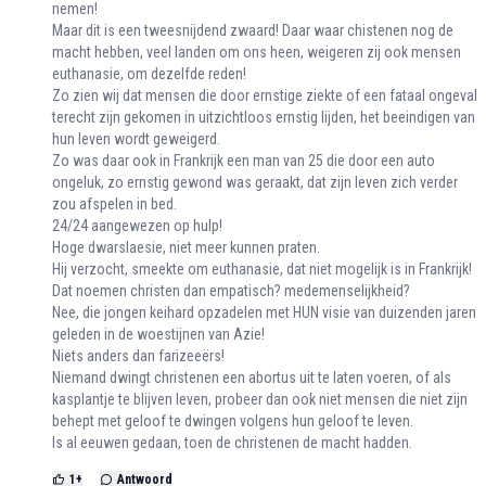
nemen!
Maar dit is een tweesnijdend zwaard! Daar waar chistenen nog de
macht hebben, veel landen om ons heen, weigeren zij ook mensen
euthanasie, om dezelfde reden!
Zo zien wij dat mensen die door ernstige ziekte of een fataal ongeval
terecht zijn gekomen in uitzichtloos ernstig lijden, het beeindigen van
hun leven wordt geweigerd.
Zo was daar ook in Frankrijk een man van 25 die door een auto
ongeluk, zo ernstig gewond was geraakt, dat zijn leven zich verder
zou afspelen in bed.
24/24 aangewezen op hulp!
Hoge dwarslaesie, niet meer kunnen praten.
Hij verzocht, smeekte om euthanasie, dat niet mogelijk is in Frankrijk!
Dat noemen christen dan empatisch? medemenselijkheid?
Nee, die jongen keihard opzadelen met HUN visie van duizenden jaren
geleden in de woestijnen van Azie!
Niets anders dan farizeeërs!
Niemand dwingt christenen een abortus uit te laten voeren, of als
kasplantje te blijven leven, probeer dan ook niet mensen die niet zijn
behept met geloof te dwingen volgens hun geloof te leven.
Is al eeuwen gedaan, toen de christenen de macht hadden.
1
+
Antwoord