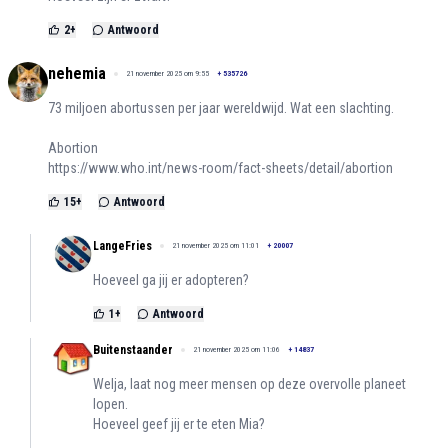
2
+
Antwoord
nehemia
21 november 2025 om 9:55
+
535726
73 miljoen abortussen per jaar wereldwijd. Wat een slachting.
Abortion
https://www.who.int/news-room/fact-sheets/detail/abortion
15
+
Antwoord
LangeFries
21 november 2025 om 11:01
+
20007
Hoeveel ga jij er adopteren?
1
+
Antwoord
Buitenstaander
21 november 2025 om 11:06
+
14837
Welja, laat nog meer mensen op deze overvolle planeet
lopen.
Hoeveel geef jij er te eten Mia?