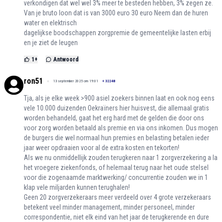
verkondigen dat wel wel 3% meer te besteden hebben, 3% zegen ze.
Van je bruto loon dat is van 3000 euro 30 euro Neem dan de huren
water en elektrisch
dagelijkse boodschappen zorgpremie de gemeentelijke lasten erbij
en je ziet de leugen
1
+
Antwoord
ron51
13 september 2025 om 19:01
+
32248
Tja, als je elke week >900 asiel zoekers binnen laat en ook nog eens
vele 10.000 duizenden Oekraïners hier huisvest, die allemaal gratis
worden behandeld, gaat het erg hard met de gelden die door ons
voor zorg worden betaald als premie en via ons inkomen. Dus mogen
de burgers die wel normaal hun premies en belasting betalen ieder
jaar weer opdraaien voor al de extra kosten en tekorten!
Als we nu onmiddellijk zouden terugkeren naar 1 zorgverzekering a la
het vroegere ziekenfonds, of helemaal terug naar het oude stelsel
voor die zogenaamde marktwerking/ concurrentie zouden we in 1
klap vele miljarden kunnen terughalen!
Geen 20 zorgverzekeraars meer verdeeld over 4 grote verzekeraars
betekent veel minder management, minder personeel, minder
correspondentie, niet elk eind van het jaar de terugkerende en dure