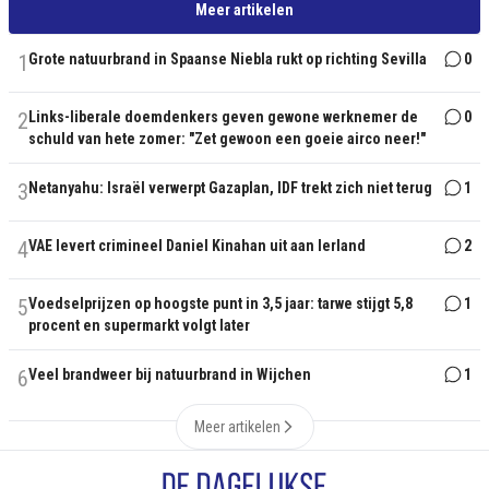
Meer artikelen
1
Grote natuurbrand in Spaanse Niebla rukt op richting Sevilla
0
2
Links-liberale doemdenkers geven gewone werknemer de
0
schuld van hete zomer: "Zet gewoon een goeie airco neer!"
3
Netanyahu: Israël verwerpt Gazaplan, IDF trekt zich niet terug
1
4
VAE levert crimineel Daniel Kinahan uit aan Ierland
2
5
Voedselprijzen op hoogste punt in 3,5 jaar: tarwe stijgt 5,8
1
procent en supermarkt volgt later
6
Veel brandweer bij natuurbrand in Wijchen
1
Meer artikelen