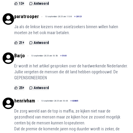
13
+
Antwoord
paratrooper
13 september 2025 om 11:04
+
20121
Ja als de linkse kiezers meer asielzoekers binnen willen halen
moeten ze het ook maar betalen.
21
+
Antwoord
Barjo
13 september 2025 om 10:58
+
5101
Er wordt in het artikel gesproken over de hardwerkende Nederlander.
Jullie vergeten de mensen die dit land hebben opgebouwd: De
GEPENSIONEERDEN
25
+
Antwoord
henrivham
13 september 2025 om 10:44
+
63805
De zorg wereld aan de top is maffia, ze kijken niet naar de
gezondheid van mensen maar ze kijken hoe ze zoveel mogelijk
centen bij de mensen kunnen lospeuteren.
Dat de premie de komende jaren nog duurder wordt is zeker, de