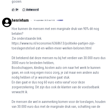
gooien.
0
+
Antwoord
henrivham
14 september 2025 om 9:33
+
63805
Hoe kunnen de mensen met een marginale druk van 90% dit nog
betalen?
Zie onderstaande link.
https://www.nu.nl/economie/6368613/politieke-partijen-zijn-
toeslagenstelsel-zat-en-willen-meer-werken-belonen.html
Dit betekend dat deze mensen nu bij het verdien van 30.000 euro dus
3000 euro te besteden hebben,
Boodschappen, kleding, kosten auto om naar het werk te kunnen
gaan, en ook nog eigen risico zorg, je zal maar een andere auto
nodig hebben of je wasmachine gaat stuk.
En dan gaat er dus nog 60 euro extra vanaf voor deze
zorgverzekering. Dit zijn dus ook de klanten van de voedselbank
verwacht ik.
De mensen die wel in aanmerking komen voor de toeslagen, houden
van 30.000 euro dus met de marginale druk van, schatting van de