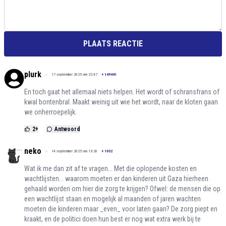
PLAATS REACTIE
plurk
17 september 2025 om 22:47
+
149441
En toch gaat het allemaal niets helpen. Het wordt of schransfrans of
kwal bontenbral. Maakt weinig uit wie het wordt, naar de kloten gaan
we onherroepelijk.
2
+
Antwoord
neko
14 september 2025 om 13:20
+
1032
Wat ik me dan zit af te vragen... Met die oplopende kosten en
wachtlijsten... waarom moeten er dan kinderen uit Gaza hierheen
gehaald worden om hier die zorg te krijgen? Ofwel: de mensen die op
een wachtlijst staan en mogelijk al maanden of jaren wachten
moeten die kinderen maar _even_ voor laten gaan? De zorg piept en
kraakt, en de politici doen hun best er nog wat extra werk bij te