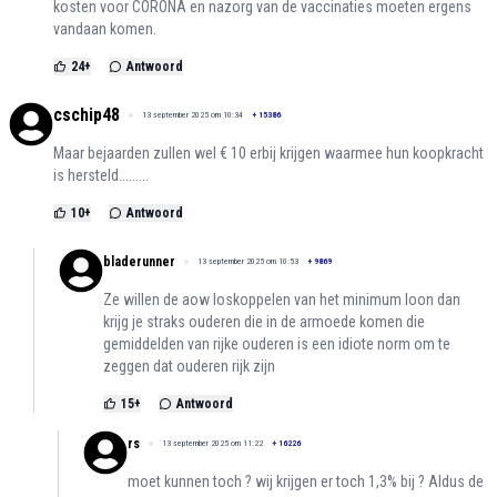
kosten voor CORONA en nazorg van de vaccinaties moeten ergens
vandaan komen.
24
+
Antwoord
cschip48
13 september 2025 om 10:34
+
15386
Maar bejaarden zullen wel € 10 erbij krijgen waarmee hun koopkracht
is hersteld.........
10
+
Antwoord
bladerunner
13 september 2025 om 10:53
+
9869
Ze willen de aow loskoppelen van het minimum loon dan
krijg je straks ouderen die in de armoede komen die
gemiddelden van rijke ouderen is een idiote norm om te
zeggen dat ouderen rijk zijn
15
+
Antwoord
rs
13 september 2025 om 11:22
+
16226
moet kunnen toch ? wij krijgen er toch 1,3% bij ? Aldus de