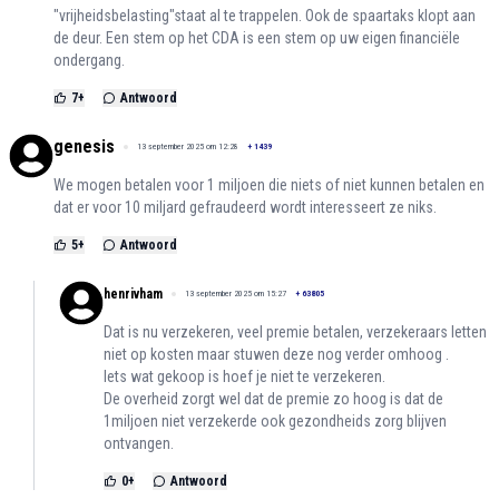
"vrijheidsbelasting"staat al te trappelen. Ook de spaartaks klopt aan
de deur. Een stem op het CDA is een stem op uw eigen financiële
ondergang.
7
+
Antwoord
genesis
13 september 2025 om 12:28
+
1439
We mogen betalen voor 1 miljoen die niets of niet kunnen betalen en
dat er voor 10 miljard gefraudeerd wordt interesseert ze niks.
5
+
Antwoord
henrivham
13 september 2025 om 15:27
+
63805
Dat is nu verzekeren, veel premie betalen, verzekeraars letten
niet op kosten maar stuwen deze nog verder omhoog .
Iets wat gekoop is hoef je niet te verzekeren.
De overheid zorgt wel dat de premie zo hoog is dat de
1miljoen niet verzekerde ook gezondheids zorg blijven
ontvangen.
0
+
Antwoord