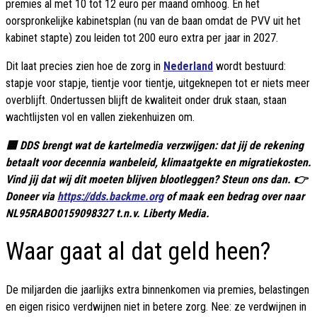
premies al met 10 tot 12 euro per maand omhoog. En het
oorspronkelijke kabinetsplan (nu van de baan omdat de PVV uit het
kabinet stapte) zou leiden tot 200 euro extra per jaar in 2027.
Dit laat precies zien hoe de zorg in
Nederland
wordt bestuurd:
stapje voor stapje, tientje voor tientje, uitgeknepen tot er niets meer
overblijft. Ondertussen blijft de kwaliteit onder druk staan, staan
wachtlijsten vol en vallen ziekenhuizen om.
🟦 DDS brengt wat de kartelmedia verzwijgen: dat jij de rekening
betaalt voor decennia wanbeleid, klimaatgekte en migratiekosten.
Vind jij dat wij dit moeten blijven blootleggen? Steun ons dan. 👉
Doneer via
https://dds.backme.org
of maak een bedrag over naar
NL95RABO0159098327 t.n.v. Liberty Media.
Waar gaat al dat geld heen?
De miljarden die jaarlijks extra binnenkomen via premies, belastingen
en eigen risico verdwijnen niet in betere zorg. Nee: ze verdwijnen in