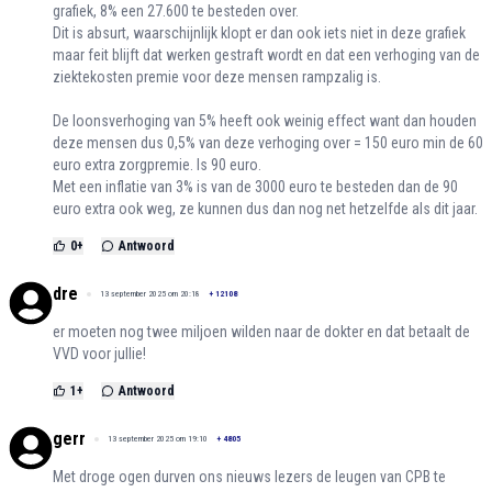
grafiek, 8% een 27.600 te besteden over.
Dit is absurt, waarschijnlijk klopt er dan ook iets niet in deze grafiek
maar feit blijft dat werken gestraft wordt en dat een verhoging van de
ziektekosten premie voor deze mensen rampzalig is.
De loonsverhoging van 5% heeft ook weinig effect want dan houden
deze mensen dus 0,5% van deze verhoging over = 150 euro min de 60
euro extra zorgpremie. Is 90 euro.
Met een inflatie van 3% is van de 3000 euro te besteden dan de 90
euro extra ook weg, ze kunnen dus dan nog net hetzelfde als dit jaar.
0
+
Antwoord
dre
13 september 2025 om 20:18
+
12108
er moeten nog twee miljoen wilden naar de dokter en dat betaalt de
VVD voor jullie!
1
+
Antwoord
gerr
13 september 2025 om 19:10
+
4805
Met droge ogen durven ons nieuws lezers de leugen van CPB te