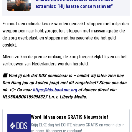
extremist: “Hij haatte conservatieven”
Er moet een radicale keuze worden gemaakt: stoppen met miljarden
wegpompen naar hobbyprojecten, stoppen met massamigratie die
de zorg overbelast, en stoppen met bureaucratie die het geld
opslokt.
Alleen zo kan de premie omlaag, de zorg toegankelijk blijven en het
vertrouwen van Nederlanders worden hersteld.
🟥 Vind jij ook dat DDS onmisbaar is – omdat wij laten zien hoe
Den Haag jou op kosten jaagt met dit zorgstelsel? Steun ons dan
nú. 👉 Ga naar
https://dds.backme.org
of doneer direct via:
NL95RABO0159098327 t.n.v. Liberty Media.
Word lid van onze GRATIS Nieuwsbrief
Krijg ELKE dag het ECHTE nieuws GRATIS en voor niets in
je inbox. Abonneer je vandaag!