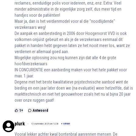
reclames, eenduidige polis voor iedereen, enz, enz. Extra: Veel
minder administratie in de eigenlijke zorg zelf, dus meer tijd en
handjes voor de patiënten!
Maar ja, dan is het verdienmodel voor al die "noodlijdende"
verzekeraars weg!
De aanpak en aanbesteding in 2006 door Hoogervorst VVD is ook
volkomen onjuist gebeurt en als je de verzekeraars eenmaal dit
pakket in handen hebt gegeven laten ze het nooit meer los, want ze
verdienen er allemaal goed aan.
Mogelijke oplossing zou nog kunnen zijn dat alle 4 de grote
hoofdverzekeraars
IN CONCURENTIE een aanbieding maken voor het hele pakket voor
max. 1 jaar.
Degene met het beste kwalitatieve prijstechnische aanbod wint de
bieding en een jaar later doen we (na evaluatie) weer hetzelfde, dat is
markttechnisch en niet het geouwehoer zoals het nu al bijna 20 jaar
over onze ruggen gaat!
1
+
Antwoord
plurk
13 september 2025 om 12:50
+
149441
Vooral lekker achter kwal bontenbral aanrennen mensen. De