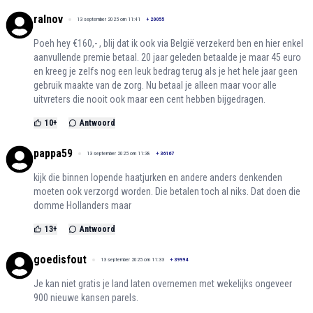
ralnov
13 september 2025 om 11:41
+
20055
Poeh hey €160,- , blij dat ik ook via België verzekerd ben en hier enkel
aanvullende premie betaal. 20 jaar geleden betaalde je maar 45 euro
en kreeg je zelfs nog een leuk bedrag terug als je het hele jaar geen
gebruik maakte van de zorg. Nu betaal je alleen maar voor alle
uitvreters die nooit ook maar een cent hebben bijgedragen.
10
+
Antwoord
pappa59
13 september 2025 om 11:38
+
36167
kijk die binnen lopende haatjurken en andere anders denkenden
moeten ook verzorgd worden. Die betalen toch al niks. Dat doen die
domme Hollanders maar
13
+
Antwoord
goedisfout
13 september 2025 om 11:33
+
39994
Je kan niet gratis je land laten overnemen met wekelijks ongeveer
900 nieuwe kansen parels.