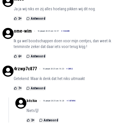
Ja ja wij niks en zij alles hoelang pikken wij dit nog.
3
+
Antwoord
ome-wim
18 januari 2025 om 14:57
+
132281
Ik ga wel boodschappen doen voor mijn centjes, dan weet ik
tenminste zeker dat daar iets voor terug krijg !
6
+
Antwoord
4rzwp7c877
18 januari 2025 om 14:23
+
3812
Getekend. Maar ik denk dat het niks uitmaakt
7
+
Antwoord
bitchie
18 januari 2025 om 16:20
+
147494
Niets👹
3
+
Antwoord