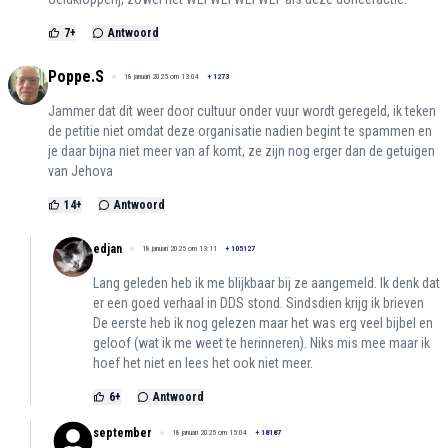
7
+
Antwoord
Poppe.S
18 januari 2025 om 13:04
+
1273
Jammer dat dit weer door cultuur onder vuur wordt geregeld, ik teken
de petitie niet omdat deze organisatie nadien begint te spammen en
je daar bijna niet meer van af komt, ze zijn nog erger dan de getuigen
van Jehova
14
+
Antwoord
edjan
18 januari 2025 om 13:11
+
105127
Lang geleden heb ik me blijkbaar bij ze aangemeld. Ik denk dat
er een goed verhaal in DDS stond. Sindsdien krijg ik brieven
De eerste heb ik nog gelezen maar het was erg veel bijbel en
geloof (wat ik me weet te herinneren). Niks mis mee maar ik
hoef het niet en lees het ook niet meer.
6
+
Antwoord
september
18 januari 2025 om 15:04
+
18187