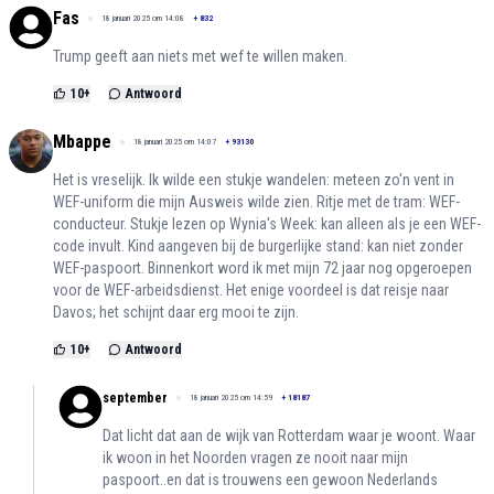
Fas
18 januari 2025 om 14:08
+
832
Trump geeft aan niets met wef te willen maken.
10
+
Antwoord
Mbappe
18 januari 2025 om 14:07
+
93130
Het is vreselijk. Ik wilde een stukje wandelen: meteen zo'n vent in
WEF-uniform die mijn Ausweis wilde zien. Ritje met de tram: WEF-
conducteur. Stukje lezen op Wynia's Week: kan alleen als je een WEF-
code invult. Kind aangeven bij de burgerlijke stand: kan niet zonder
WEF-paspoort. Binnenkort word ik met mijn 72 jaar nog opgeroepen
voor de WEF-arbeidsdienst. Het enige voordeel is dat reisje naar
Davos; het schijnt daar erg mooi te zijn.
10
+
Antwoord
september
18 januari 2025 om 14:59
+
18187
Dat licht dat aan de wijk van Rotterdam waar je woont. Waar
ik woon in het Noorden vragen ze nooit naar mijn
paspoort..en dat is trouwens een gewoon Nederlands