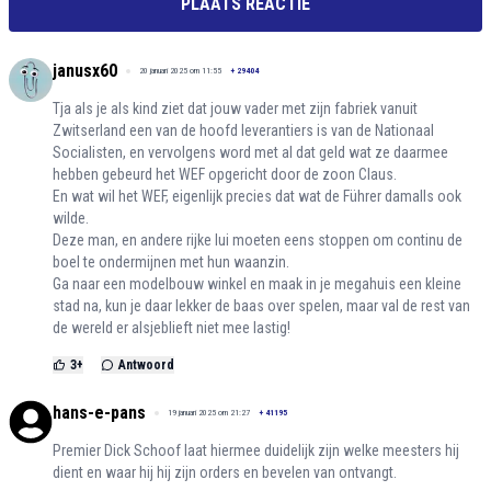
PLAATS REACTIE
janusx60
20 januari 2025 om 11:55
+
29404
Tja als je als kind ziet dat jouw vader met zijn fabriek vanuit
Zwitserland een van de hoofd leverantiers is van de Nationaal
Socialisten, en vervolgens word met al dat geld wat ze daarmee
hebben gebeurd het WEF opgericht door de zoon Claus.
En wat wil het WEF, eigenlijk precies dat wat de Führer damalls ook
wilde.
Deze man, en andere rijke lui moeten eens stoppen om continu de
boel te ondermijnen met hun waanzin.
Ga naar een modelbouw winkel en maak in je megahuis een kleine
stad na, kun je daar lekker de baas over spelen, maar val de rest van
de wereld er alsjeblieft niet mee lastig!
3
+
Antwoord
hans-e-pans
19 januari 2025 om 21:27
+
41195
Premier Dick Schoof laat hiermee duidelijk zijn welke meesters hij
dient en waar hij hij zijn orders en bevelen van ontvangt.