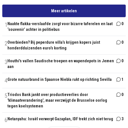
Meer artikelen
1
Naakte flakka-verslaafde zorgt voor bizarre taferelen en laat
0
‘souvenir’ achter in politiebus
2
Overbieden? Bij peperdure villa’s krijgen kopers juist
0
honderdduizenden euro’s korting
3
Houthi's vallen Saudische troepen en wapendepots in Jemen
0
aan
4
Grote natuurbrand in Spaanse Niebla rukt op richting Sevilla
1
5
Triodos Bank jankt over productieverlies door
0
'klimaatverandering', maar verzwijgt de Brusselse oorlog
tegen koelsystemen
6
Netanyahu: Israël verwerpt Gazaplan, IDF trekt zich niet terug
3