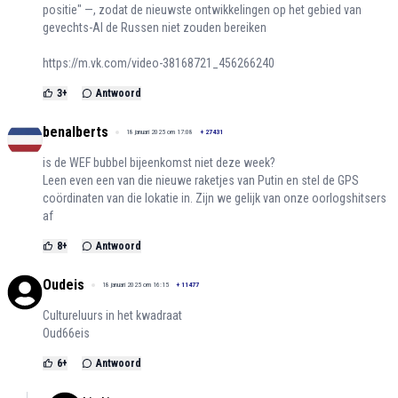
positie" —, zodat de nieuwste ontwikkelingen op het gebied van
gevechts-AI de Russen niet zouden bereiken
https://m.vk.com/video-38168721_456266240
3
+
Antwoord
benalberts
18 januari 2025 om 17:08
+
27431
is de WEF bubbel bijeenkomst niet deze week?
Leen even een van die nieuwe raketjes van Putin en stel de GPS
coördinaten van die lokatie in. Zijn we gelijk van onze oorlogshitsers
af
8
+
Antwoord
Oudeis
18 januari 2025 om 16:15
+
11477
Cultureluurs in het kwadraat
Oud66eis
6
+
Antwoord