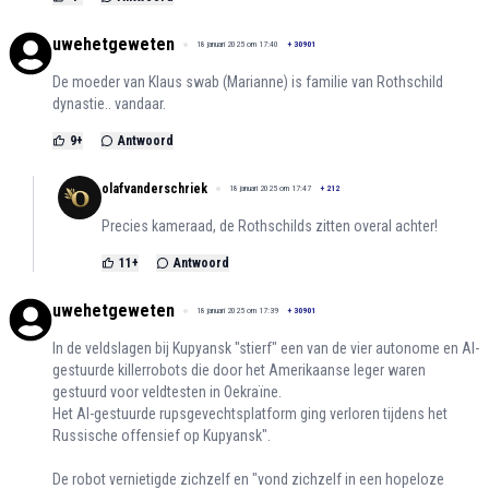
uwehetgeweten
18 januari 2025 om 17:40
+
30901
De moeder van Klaus swab (Marianne) is familie van Rothschild
dynastie.. vandaar.
9
+
Antwoord
olafvanderschriek
18 januari 2025 om 17:47
+
212
Precies kameraad, de Rothschilds zitten overal achter!
11
+
Antwoord
uwehetgeweten
18 januari 2025 om 17:39
+
30901
In de veldslagen bij Kupyansk "stierf" een van de vier autonome en AI-
gestuurde killerrobots die door het Amerikaanse leger waren
gestuurd voor veldtesten in Oekraïne.
Het AI-gestuurde rupsgevechtsplatform ging verloren tijdens het
Russische offensief op Kupyansk".
De robot vernietigde zichzelf en "vond zichzelf in een hopeloze