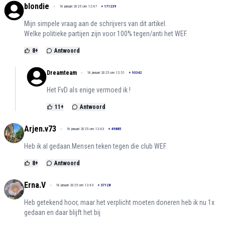
blondie
18 januari 2025 om 12:47
+
171239
Mijn simpele vraag aan de schrijvers van dit artikel.
Welke politieke partijen zijn voor 100% tegen/anti het WEF.
8
+
Antwoord
Dreamteam
18 januari 2025 om 12:51
+
93342
Het FvD als enige vermoed ik !
11
+
Antwoord
Arjen.v73
18 januari 2025 om 12:43
+
49885
Heb ik al gedaan.Mensen teken tegen die club WEF.
8
+
Antwoord
Erna.V
18 januari 2025 om 12:43
+
37128
Heb getekend hoor, maar het verplicht moeten doneren heb ik nu 1x
gedaan en daar blijft het bij