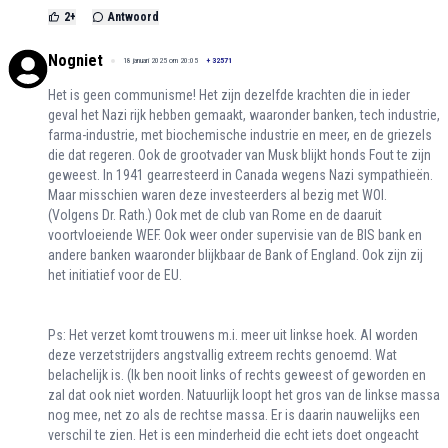
2
+
Antwoord
Nogniet
18 januari 2025 om 20:05
+
32571
Het is geen communisme! Het zijn dezelfde krachten die in ieder
geval het Nazi rijk hebben gemaakt, waaronder banken, tech industrie,
farma-industrie, met biochemische industrie en meer, en de griezels
die dat regeren. Ook de grootvader van Musk blijkt honds Fout te zijn
geweest. In 1941 gearresteerd in Canada wegens Nazi sympathieën.
Maar misschien waren deze investeerders al bezig met WOI.
(Volgens Dr. Rath.) Ook met de club van Rome en de daaruit
voortvloeiende WEF. Ook weer onder supervisie van de BIS bank en
andere banken waaronder blijkbaar de Bank of England. Ook zijn zij
het initiatief voor de EU.
Ps: Het verzet komt trouwens m.i. meer uit linkse hoek. Al worden
deze verzetstrijders angstvallig extreem rechts genoemd. Wat
belachelijk is. (Ik ben nooit links of rechts geweest of geworden en
zal dat ook niet worden. Natuurlijk loopt het gros van de linkse massa
nog mee, net zo als de rechtse massa. Er is daarin nauwelijks een
verschil te zien. Het is een minderheid die echt iets doet ongeacht