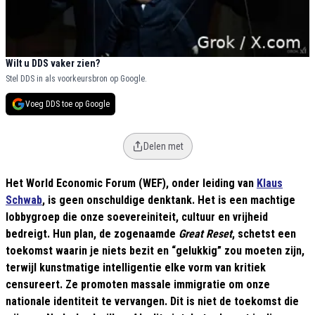
Wilt u DDS vaker zien?
Stel DDS in als voorkeursbron op Google.
Voeg DDS toe op Google
Delen met
Het World Economic Forum (WEF), onder leiding van
Klaus
Schwab
, is geen onschuldige denktank. Het is een machtige
lobbygroep die onze soevereiniteit, cultuur en vrijheid
bedreigt. Hun plan, de zogenaamde
Great Reset
, schetst een
toekomst waarin je niets bezit en “gelukkig” zou moeten zijn,
terwijl kunstmatige intelligentie elke vorm van kritiek
censureert. Ze promoten massale immigratie om onze
nationale identiteit te vervangen. Dit is niet de toekomst die