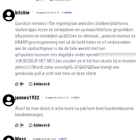
bitchie
18 januari 2025 om 16:10
+
147494
Question remains ⁉️De regering kan websites blokken/platforms
sluiten/apps lezen en verwijderen en opslaan/telefoon gesprekken
afluisteren en meekijken 🙏🏼Doen ze allemaal ,,,waarom kunnen ze
HAARP.geo/engineering niet uit de lucht halen en of onderzoeken
wie de opdrachtgever is die de hele wereld met hun
gifspuiten/virussen ons dagelijks onder sproeit⁉️⁉️⁉️⁉️⁉️⁉️⁉️⁉️⁉️⁉️⁉️⁉️
☠️IK BEGRIJP HET NIET,dan zouden ze er tot hun oksels bij in moeten
zitten🤷🏻‍♀️Wordt zeker vervolgd🦾🤣😂🤣😂Daar brengt een
getekende poll je echt niet mee uit deze shit🚨
8
+
Antwoord
jannes1932
18 januari 2025 om 15:14
+
27217
Alsof de man direct in actie komt na pak hem beet honderdduizend
handtekeningen.
3
+
Antwoord
Mass
18 januari 2025 om 15:04
+
59177