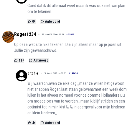
Goed dat ik dit allemaal weet maar ik was ook niet van plan
om te tekenen.
0
+
Antwoord
Roger1234
18 januari 2025 om 12:50
+
35069
Op deze website niks tekenen. Die zijn alleen maar op je poen uit.
Jullie zijn gewaarschuwd.
11
+
Antwoord
bitchie
18 januari 2025 om 16:01
+
147494
Wij waarschuwen ze elke dag ,,maar ze willen het gewoon
niet snappen Roger,,laat staan geloven⁉️met een week dom
lullen is het alweer normaal voor de domme Hollanders 😮‍💨
om moedeloos van te worden,,,maar ik blijf strijden en een
optimist tot in mijn kist🦾🦾Iniedergeval voor mijn kinderen
en klein kinderen,,
4
+
Antwoord