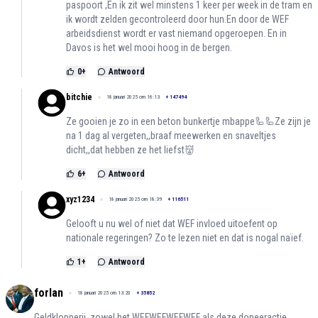
paspoort ,En ik zit wel minstens 1 keer per week in de tram en
ik wordt zelden gecontroleerd door hun.En door de WEF
arbeidsdienst wordt er vast niemand opgeroepen. En in
Davos is het wel mooi hoog in de bergen.
0
+
Antwoord
bitchie
18 januari 2025 om 16:13
+
147494
Ze gooien je zo in een beton bunkertje mbappe🦾🦾Ze zijn je
na 1 dag al vergeten,,braaf meewerken en snaveltjes
dicht,,dat hebben ze het liefst👹
6
+
Antwoord
xyz1234
18 januari 2025 om 18:39
+
116511
Gelooft u nu wel of niet dat WEF invloed uitoefent op
nationale regeringen? Zo te lezen niet en dat is nogal naïef.
1
+
Antwoord
forlan
18 januari 2025 om 13:20
+
35852
Geldklopperij, zowel het WEFWEFWEFWEF als deze doneeractie.