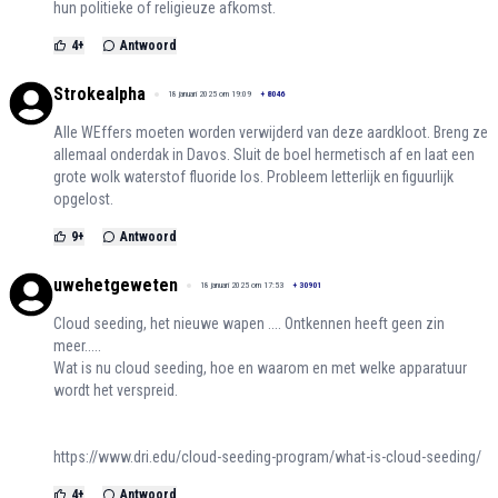
hun politieke of religieuze afkomst.
4
+
Antwoord
Strokealpha
18 januari 2025 om 19:09
+
8046
Alle WEffers moeten worden verwijderd van deze aardkloot. Breng ze
allemaal onderdak in Davos. Sluit de boel hermetisch af en laat een
grote wolk waterstof fluoride los. Probleem letterlijk en figuurlijk
opgelost.
9
+
Antwoord
uwehetgeweten
18 januari 2025 om 17:53
+
30901
Cloud seeding, het nieuwe wapen .... Ontkennen heeft geen zin
meer.....
Wat is nu cloud seeding, hoe en waarom en met welke apparatuur
wordt het verspreid.
https://www.dri.edu/cloud-seeding-program/what-is-cloud-seeding/
4
+
Antwoord