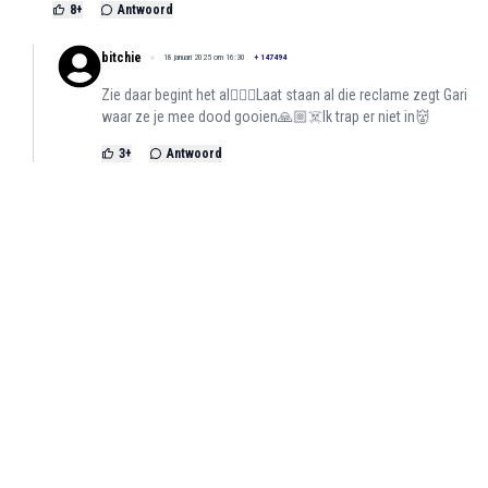
8
+
Antwoord
bitchie
18 januari 2025 om 16:30
+
147494
Zie daar begint het al🤦🏻‍♀️Laat staan al die reclame zegt Gari
waar ze je mee dood gooien🙏🏼☠️Ik trap er niet in👹
3
+
Antwoord