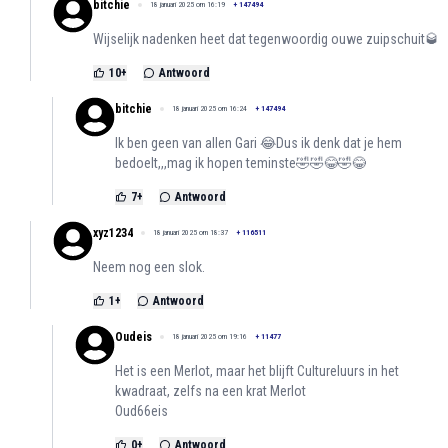
bitchie
18 januari 2025 om 16:19
+
147494
Wijselijk nadenken heet dat tegenwoordig ouwe zuipschuit🥃
10
+
Antwoord
bitchie
18 januari 2025 om 16:24
+
147494
Ik ben geen van allen Gari 😂Dus ik denk dat je hem
bedoelt,,,mag ik hopen teminste🤣🤣😂🤣😂
7
+
Antwoord
xyz1234
18 januari 2025 om 18:37
+
116511
Neem nog een slok.
1
+
Antwoord
Oudeis
18 januari 2025 om 19:16
+
11477
Het is een Merlot, maar het blijft Cultureluurs in het
kwadraat, zelfs na een krat Merlot
Oud66eis
0
+
Antwoord