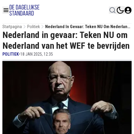
Startpagina
Politiek
Nederland In Gevaar: Teken NU Om Nederland
Nederland in gevaar: Teken NU om
Van Het WEF Te Bevrijden
Nederland van het WEF te bevrijden
POLITIEK
•
18 JAN 2025, 12:35