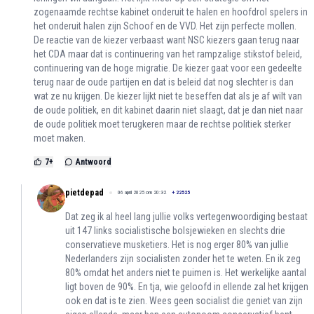
zogenaamde rechtse kabinet onderuit te halen en hoofdrol spelers in
het onderuit halen zijn Schoof en de VVD. Het zijn perfecte mollen.
De reactie van de kiezer verbaast want NSC kiezers gaan terug naar
het CDA maar dat is continuering van het rampzalige stikstof beleid,
continuering van de hoge migratie. De kiezer gaat voor een gedeelte
terug naar de oude partijen en dat is beleid dat nog slechter is dan
wat ze nu krijgen. De kiezer lijkt niet te beseffen dat als je af wilt van
de oude politiek, en dit kabinet daarin niet slaagt, dat je dan niet naar
de oude politiek moet terugkeren maar de rechtse politiek sterker
moet maken.
7
+
Antwoord
pietdepad
06 april 2025 om 20:32
+
22525
Dat zeg ik al heel lang jullie volks vertegenwoordiging bestaat
uit 147 links socialistische bolsjewieken en slechts drie
conservatieve musketiers. Het is nog erger 80% van jullie
Nederlanders zijn socialisten zonder het te weten. En ik zeg
80% omdat het anders niet te puimen is. Het werkelijke aantal
ligt boven de 90%. En tja, wie geloofd in ellende zal het krijgen
ook en dat is te zien. Wees geen socialist die geniet van zijn