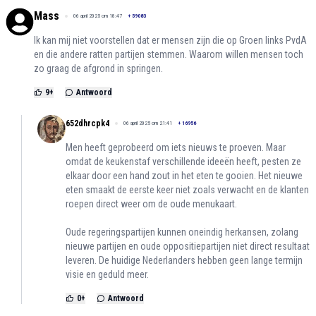
Mass
06 april 2025 om 18:47
+
59083
Ik kan mij niet voorstellen dat er mensen zijn die op Groen links PvdA
en die andere ratten partijen stemmen. Waarom willen mensen toch
zo graag de afgrond in springen.
9
+
Antwoord
652dhrcpk4
06 april 2025 om 21:41
+
16956
Men heeft geprobeerd om iets nieuws te proeven. Maar
omdat de keukenstaf verschillende ideeën heeft, pesten ze
elkaar door een hand zout in het eten te gooien. Het nieuwe
eten smaakt de eerste keer niet zoals verwacht en de klanten
roepen direct weer om de oude menukaart.
Oude regeringspartijen kunnen oneindig herkansen, zolang
nieuwe partijen en oude oppositiepartijen niet direct resultaat
leveren. De huidige Nederlanders hebben geen lange termijn
visie en geduld meer.
0
+
Antwoord