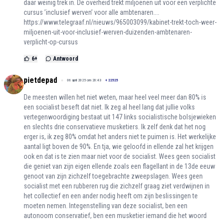
daar weinig trek in. De overheid trekt miljoenen uit voor een verplichte
cursus ’inclusief werven’ voor alle ambtenaren....
https://www.telegraaf.nl/nieuws/965003099/kabinet-trekt-toch-weer-
miljoenen-uit-voor-inclusief-werven-duizenden-ambtenaren-
verplicht-op-cursus
6
+
Antwoord
pietdepad
06 april 2025 om 20:43
+
22525
De meesten willen het niet weten, maar heel veel meer dan 80% is
een socialist beseft dat niet. Ik zeg al heel lang dat jullie volks
vertegenwoordiging bestaat uit 147 links socialistische bolsjewieken
en slechts drie conservatieve musketiers. Ik zelf denk dat het nog
erger is, ik zeg 80% omdat het anders niet te puimen is. Het werkelijke
aantal ligt boven de 90%. En tja, wie geloofd in ellende zal het krijgen
ook en dat is te zien maar niet voor de socialist. Wees geen socialist
die geniet van zijn eigen ellende zoals een flagellant in de 13de eeuw
genoot van zijn zichzelf toegebrachte zweepslagen. Wees geen
socialist met een rubberen rug die zichzelf graag ziet verdwijnen in
het collectief en een ander nodig heeft om zijn beslissingen te
moeten nemen. Integenstelling van deze socialist, ben een
autonoom conservatief, ben een musketier iemand die het woord