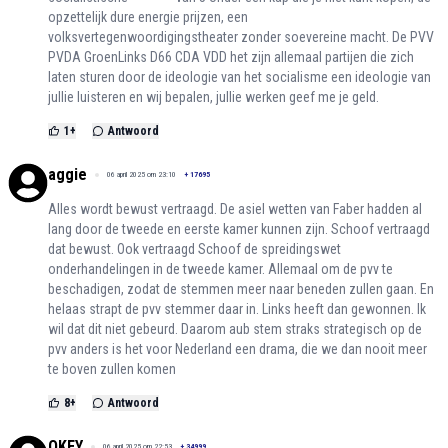
opzettelijk dure energie prijzen, een
volksvertegenwoordigingstheater zonder soevereine macht. De PVV
PVDA GroenLinks D66 CDA VDD het zijn allemaal partijen die zich
laten sturen door de ideologie van het socialisme een ideologie van
jullie luisteren en wij bepalen, jullie werken geef me je geld.
1
+
Antwoord
aggie
06 april 2025 om 23:10
+
17695
Alles wordt bewust vertraagd. De asiel wetten van Faber hadden al
lang door de tweede en eerste kamer kunnen zijn. Schoof vertraagd
dat bewust. Ook vertraagd Schoof de spreidingswet
onderhandelingen in de tweede kamer. Allemaal om de pvv te
beschadigen, zodat de stemmen meer naar beneden zullen gaan. En
helaas strapt de pvv stemmer daar in. Links heeft dan gewonnen. Ik
wil dat dit niet gebeurd. Daarom aub stem straks strategisch op de
pvv anders is het voor Nederland een drama, die we dan nooit meer
te boven zullen komen
8
+
Antwoord
OKEY
06 april 2025 om 22:53
+
34999