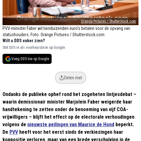
Orange Pictures / Shutterstock.com
PVV-minister Faber wil tienduizenden euro's betalen voor de opvang van
statushouders. Foto: Orange Pictures / Shutterstock.com
Wilt u DDS vaker zien?
Stel DDS in als voorkeursbron op Google.
Voeg DDS toe op Google
Delen met
Ondanks de publieke ophef rond het zogeheten lintjesdebat –
waarin demissionair minister Marjolein Faber weigerde haar
handtekening te zetten onder de benoeming van vijf COA-
vrijwilligers – blijft het effect op de electorale verhoudingen
volgens de
nieuwste peilingen van Maurice de Hond
beperkt.
De
PVV
heeft voor het eerst sinds de verkiezingen haar
koppositie verloren, maar van een brede verschuiving in de