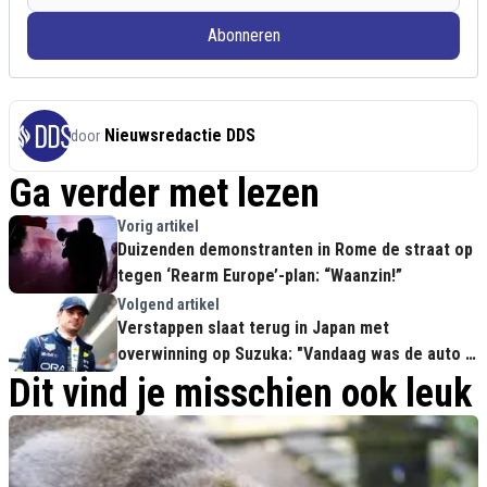
Abonneren
Nieuwsredactie DDS
door
Ga verder met lezen
Vorig artikel
Duizenden demonstranten in Rome de straat op
tegen ‘Rearm Europe’-plan: “Waanzin!”
Volgend artikel
Verstappen slaat terug in Japan met
overwinning op Suzuka: "Vandaag was de auto in
zijn beste vorm"
Dit vind je misschien ook leuk