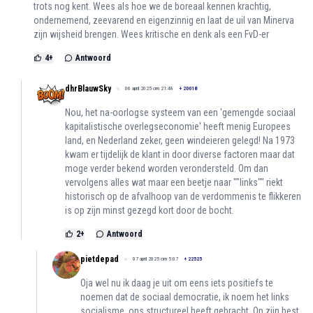
trots nog kent. Wees als hoe we de boreaal kennen krachtig,
ondernemend, zeevarend en eigenzinnig en laat de uil van Minerva
zijn wijsheid brengen. Wees kritische en denk als een FvD-er
4
+
Antwoord
dhrBlauwSky
06 april 2025 om 21:48
+
20018
Nou, het na-oorlogse systeem van een 'gemengde sociaal
kapitalistische overlegseconomie' heeft menig Europees
land, en Nederland zeker, geen windeieren gelegd! Na 1973
kwam er tijdelijk de klant in door diverse factoren maar dat
moge verder bekend worden verondersteld. Om dan
vervolgens alles wat maar een beetje naar ""links"" riekt
historisch op de afvalhoop van de verdommenis te flikkeren
is op zijn minst gezegd kort door de bocht.
2
+
Antwoord
pietdepad
07 april 2025 om 5:07
+
22525
Oja wel nu ik daag je uit om eens iets positiefs te
noemen dat de sociaal democratie, ik noem het links
socialisme, ons structureel heeft gebracht. Op zijn best