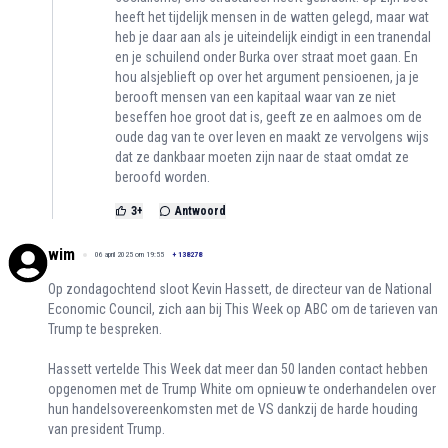
heeft het tijdelijk mensen in de watten gelegd, maar wat
heb je daar aan als je uiteindelijk eindigt in een tranendal
en je schuilend onder Burka over straat moet gaan. En
hou alsjeblieft op over het argument pensioenen, ja je
berooft mensen van een kapitaal waar van ze niet
beseffen hoe groot dat is, geeft ze en aalmoes om de
oude dag van te over leven en maakt ze vervolgens wijs
dat ze dankbaar moeten zijn naar de staat omdat ze
beroofd worden.
3
+
Antwoord
wim
06 april 2025 om 19:55
+
138278
Op zondagochtend sloot Kevin Hassett, de directeur van de National
Economic Council, zich aan bij This Week op ABC om de tarieven van
Trump te bespreken.
Hassett vertelde This Week dat meer dan 50 landen contact hebben
opgenomen met de Trump White om opnieuw te onderhandelen over
hun handelsovereenkomsten met de VS dankzij de harde houding
van president Trump.