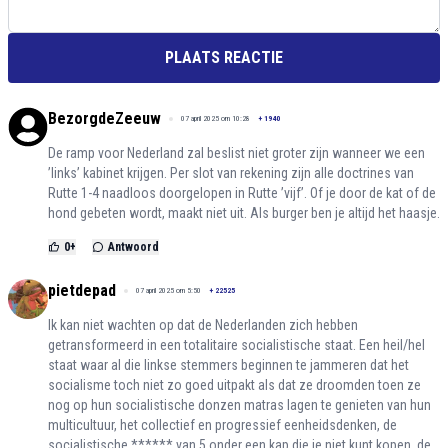
PLAATS REACTIE
BezorgdeZeeuw
07 april 2025 om 10:28
+
1940
De ramp voor Nederland zal beslist niet groter zijn wanneer we een
’links’ kabinet krijgen. Per slot van rekening zijn alle doctrines van
Rutte 1-4 naadloos doorgelopen in Rutte ’vijf’. Of je door de kat of de
hond gebeten wordt, maakt niet uit. Als burger ben je altijd het haasje.
0
+
Antwoord
pietdepad
07 april 2025 om 5:50
+
22525
Ik kan niet wachten op dat de Nederlanden zich hebben
getransformeerd in een totalitaire socialistische staat. Een heil/hel
staat waar al die linkse stemmers beginnen te jammeren dat het
socialisme toch niet zo goed uitpakt als dat ze droomden toen ze
nog op hun socialistische donzen matras lagen te genieten van hun
multicultuur, het collectief en progressief eenheidsdenken, de
socialistische ****** van 5 onder een kap die je niet kunt kopen, de