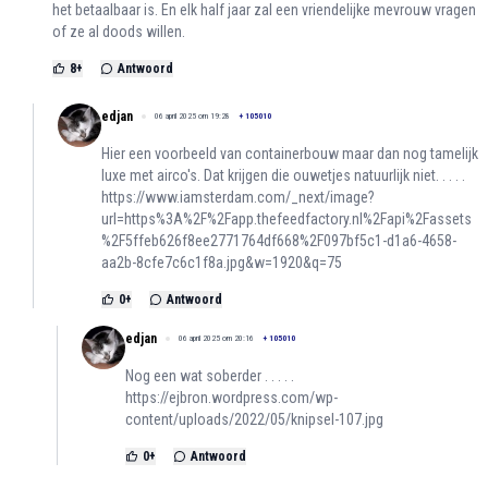
het betaalbaar is. En elk half jaar zal een vriendelijke mevrouw vragen
of ze al doods willen.
8
+
Antwoord
edjan
06 april 2025 om 19:28
+
105010
Hier een voorbeeld van containerbouw maar dan nog tamelijk
luxe met airco's. Dat krijgen die ouwetjes natuurlijk niet. . . . .
https://www.iamsterdam.com/_next/image?
url=https%3A%2F%2Fapp.thefeedfactory.nl%2Fapi%2Fassets
%2F5ffeb626f8ee2771764df668%2F097bf5c1-d1a6-4658-
aa2b-8cfe7c6c1f8a.jpg&w=1920&q=75
0
+
Antwoord
edjan
06 april 2025 om 20:16
+
105010
Nog een wat soberder . . . . .
https://ejbron.wordpress.com/wp-
content/uploads/2022/05/knipsel-107.jpg
0
+
Antwoord