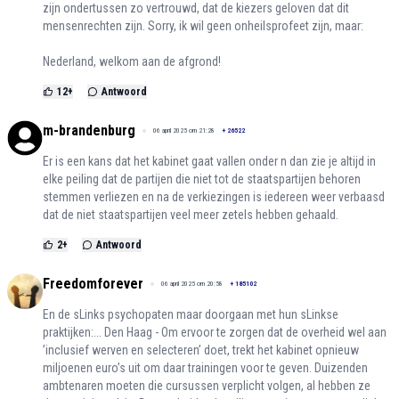
zijn ondertussen zo vertrouwd, dat de kiezers geloven dat dit
mensenrechten zijn. Sorry, ik wil geen onheilsprofeet zijn, maar:
Nederland, welkom aan de afgrond!
12
+
Antwoord
m-brandenburg
06 april 2025 om 21:28
+
26522
Er is een kans dat het kabinet gaat vallen onder n dan zie je altijd in
elke peiling dat de partijen die niet tot de staatspartijen behoren
stemmen verliezen en na de verkiezingen is iedereen weer verbaasd
dat de niet staatspartijen veel meer zetels hebben gehaald.
2
+
Antwoord
Freedomforever
06 april 2025 om 20:58
+
185102
En de sLinks psychopaten maar doorgaan met hun sLinkse
praktijken:... Den Haag - Om ervoor te zorgen dat de overheid wel aan
’inclusief werven en selecteren’ doet, trekt het kabinet opnieuw
miljoenen euro’s uit om daar trainingen voor te geven. Duizenden
ambtenaren moeten die cursussen verplicht volgen, al hebben ze