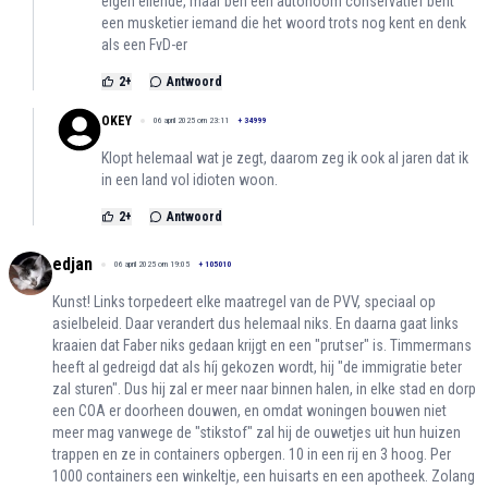
eigen ellende, maar ben een autonoom conservatief bent
een musketier iemand die het woord trots nog kent en denk
als een FvD-er
2
+
Antwoord
OKEY
06 april 2025 om 23:11
+
34999
Klopt helemaal wat je zegt, daarom zeg ik ook al jaren dat ik
in een land vol idioten woon.
2
+
Antwoord
edjan
06 april 2025 om 19:05
+
105010
Kunst! Links torpedeert elke maatregel van de PVV, speciaal op
asielbeleid. Daar verandert dus helemaal niks. En daarna gaat links
kraaien dat Faber niks gedaan krijgt en een "prutser" is. Timmermans
heeft al gedreigd dat als híj gekozen wordt, hij "de immigratie beter
zal sturen". Dus hij zal er meer naar binnen halen, in elke stad en dorp
een COA er doorheen douwen, en omdat woningen bouwen niet
meer mag vanwege de "stikstof" zal hij de ouwetjes uit hun huizen
trappen en ze in containers opbergen. 10 in een rij en 3 hoog. Per
1000 containers een winkeltje, een huisarts en een apotheek. Zolang