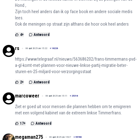
Hond ,
Zijn toch heel anders dan ik op face book en andere sociale medis
lees.
Ook de meningen op straat zijn althans die hoor ook heel anders
4
+
Antwoord
rs
06 april 2025 om 15:22
+
16226
https://www.telegraaf.nl/nieuws/563686202/frans-timmermans-pvd-
a-gl-komt-met-plannen-voor-nieuwe-linkse-partij-migratie-beter-
sturen-en-25-miljard-voor-verzorgingsstaat
2
+
Antwoord
marcoweer
06 april 2025 om 15:11
+
25316
Źiet er goed uit voor mensen die plannen hebben om te emigreren
met een volgend kabinet van de extreem linkse Timmerfrans.
17
+
Antwoord
megaman275
06 april 2025 om 15:07
+
55783