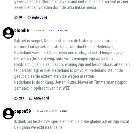
gekend hebben. Stem met je verstand niet met je hart..en laat je zeer
zeker niet beinvloeden door de ultra linkse media..
9
+
Antwoord
blondie
06 april 2025 om 16:37
+
171239
Kijk het is simpel, Nederland is naar de kloten gegaan door het
domme Linkse belijd, grote bedrijven vluchten uit Nederland,
Nederland voert na 80 jaar weer een oorlog, stikstof leugens jagen
het vreten (boeren) weg, nuts voorzieningen zijn op de bon.
Elektrisch rijden is een fiasco, woning zijn niet beschikbaar, artsen en
tandartsen zijn er niet, Nederland is omvolkt, Nederland steunt de
gesubsidieerde extremisten die wegen afzetten.
Nederland is door Kaag, Jetten, Rutte, Klaver en Timmermans kapot
gemaakt in opdracht van het WEF.
21
+
Antwoord
pappa59
06 april 2025 om 16:36
+
36167
Ik denk het beste pvv- sjerrie en niet die dikke gladde aal en zijn vazal.
Dan gaan we echt naar de hel.