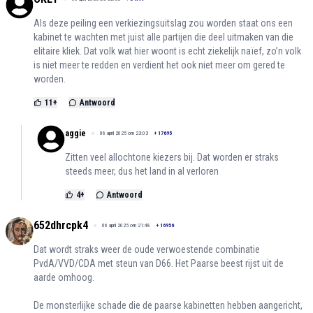
Als deze peiling een verkiezingsuitslag zou worden staat ons een
kabinet te wachten met juist alle partijen die deel uitmaken van die
elitaire kliek. Dat volk wat hier woont is echt ziekelijk naïef, zo’n volk
is niet meer te redden en verdient het ook niet meer om gered te
worden.
11
+
Antwoord
aggie
06 april 2025 om 23:03
+
17695
Zitten veel allochtone kiezers bij. Dat worden er straks
steeds meer, dus het land in al verloren
4
+
Antwoord
652dhrcpk4
06 april 2025 om 21:48
+
16956
Dat wordt straks weer de oude verwoestende combinatie
PvdA/VVD/CDA met steun van D66. Het Paarse beest rijst uit de
aarde omhoog.
De monsterlijke schade die de paarse kabinetten hebben aangericht,