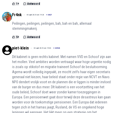
1
+
Antwoord
Fr4nk
06 april 2025 om 19:26
+
3427
Peilingen, peilingen, peilingen, bah, bah en bah, allemaal
stemmingmakerij.
5
+
Antwoord
piet-klein
06 april 2025 om 19:06
+
22526
Dit kabinet is geen rechts kabinet. Met namen VVD en Schoof zijn aan
het mollen. Veel ambities worden vertraagd waar hoge urgentie nodig
is zoals op stikstof en migratie traineert Schoof de besluitvorming.
Agema wordt volledig ingepakt, ze mocht zelfs haar eigen secretaris
generaal niet kiezen, haar beleid staat onder regie van NCVT en Navo.
NPO dendert vrolijk voort en de plannen die er liggen is minder invloed
van de burger en dus meer. DIt kabinet is een voortzetting van het
oude beleid, Schoof doet weer zonder kamer toezeggingen in
Europa. Een pensioenwet gaat door terwijl deze desastreus kan gaan
worden voor de toekomstige pensioenen. Een Europa dat iedereen
tegen zich in het harnas jaagt, Rusland, de VS en ongekend hoge
leningen wil aangaan. Het lijkt meer op een strategie om het