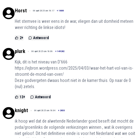
Horst
06 april 2025 om 18:17
+
1608
Het stemvee is weer eens in de war, vliegen dan uit domheid meteen
weer richting de linkse idiots!
2
+
Antwoord
plurk
06 april 2025 om 18:08
+
149282
Kijk, dit is het niveau van D'666
https://ejbron.wordpress.com/2025/04/03/waar-het-hart-vol-van-is-
stroomt-de-mond-van-over/
Deze godvergeten dwaas hoort niet in de kamer thuis. Op naar de 0
(nul) zetels.
13
+
Antwoord
knight
06 april 2025 om 18:04
+
2833
ik hoop wel dat de alwetende Nederlander goed beseft dat mocht de
pvda/groenlinks de volgende verkiezingen winnen , wat ik overigens
niet geloof. Dit het definitieve einde is voor het Nederland wat we ooit