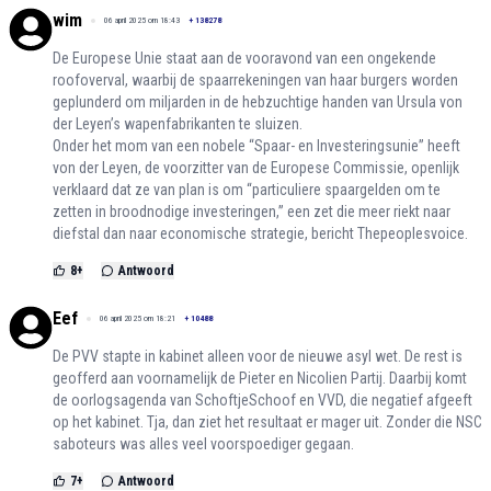
wim
06 april 2025 om 18:43
+
138278
De Europese Unie staat aan de vooravond van een ongekende
roofoverval, waarbij de spaarrekeningen van haar burgers worden
geplunderd om miljarden in de hebzuchtige handen van Ursula von
der Leyen’s wapenfabrikanten te sluizen.
Onder het mom van een nobele “Spaar- en Investeringsunie” heeft
von der Leyen, de voorzitter van de Europese Commissie, openlijk
verklaard dat ze van plan is om “particuliere spaargelden om te
zetten in broodnodige investeringen,” een zet die meer riekt naar
diefstal dan naar economische strategie, bericht Thepeoplesvoice.
8
+
Antwoord
Eef
06 april 2025 om 18:21
+
10488
De PVV stapte in kabinet alleen voor de nieuwe asyl wet. De rest is
geofferd aan voornamelijk de Pieter en Nicolien Partij. Daarbij komt
de oorlogsagenda van SchoftjeSchoof en VVD, die negatief afgeeft
op het kabinet. Tja, dan ziet het resultaat er mager uit. Zonder die NSC
saboteurs was alles veel voorspoediger gegaan.
7
+
Antwoord