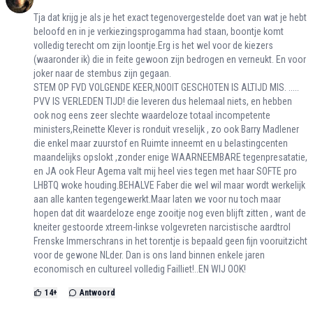
Tja dat krijg je als je het exact tegenovergestelde doet van wat je hebt
beloofd en in je verkiezingsprogamma had staan, boontje komt
volledig terecht om zijn loontje.Erg is het wel voor de kiezers
(waaronder ik) die in feite gewoon zijn bedrogen en verneukt. En voor
joker naar de stembus zijn gegaan.
STEM OP FVD VOLGENDE KEER,NOOIT GESCHOTEN IS ALTIJD MIS. .....
PVV IS VERLEDEN TIJD! die leveren dus helemaal niets, en hebben
ook nog eens zeer slechte waardeloze totaal incompetente
ministers,Reinette Klever is ronduit vreselijk , zo ook Barry Madlener
die enkel maar zuurstof en Ruimte inneemt en u belastingcenten
maandelijks opslokt ,zonder enige WAARNEEMBARE tegenpresatatie,
en JA ook Fleur Agema valt mij heel vies tegen met haar SOFTE pro
LHBTQ woke houding.BEHALVE Faber die wel wil maar wordt werkelijk
aan alle kanten tegengewerkt.Maar laten we voor nu toch maar
hopen dat dit waardeloze enge zooitje nog even blijft zitten , want de
kneiter gestoorde xtreem-linkse volgevreten narcistische aardtrol
Frenske Immerschrans in het torentje is bepaald geen fijn vooruitzicht
voor de gewone NLder. Dan is ons land binnen enkele jaren
economisch en cultureel volledig Failliet!..EN WIJ OOK!
14
+
Antwoord