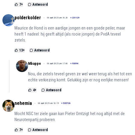
7
+
Antwoord
polderkolder
06 april 2025 om 16:26
+
231129
Maurice de Hond is een aardige jongen en een goede peiler, maar
heeft 1 nadeel: hij geeft altijd (als rooie jongen) de PvdA teveel
zetels.
13
+
Antwoord
Mbappe
06 april 2025 om 17:46
+
93094
Nou, die zetels teveel geven ze wel weer terug als het tot een
echte verkiezing komt. Gelukkig zijn er nog eerlijke mensen!
4
+
Antwoord
nehemia
06 april 2025 om 16:19
+
535726
Mocht NSC ter ziele gaan kan Pieter Omtzigt het nog altijd met de
Neurotenpartij proberen.
7
+
Antwoord