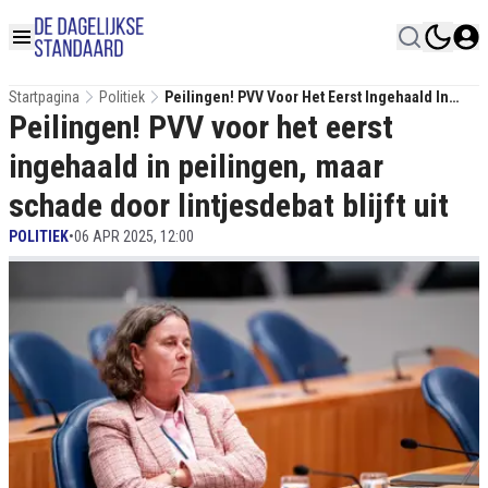
Startpagina
Politiek
Peilingen! PVV Voor Het Eerst Ingehaald In
Peilingen! PVV voor het eerst
Peilingen, Maar Schade Door Lintjesdebat Blijft
Uit
ingehaald in peilingen, maar
schade door lintjesdebat blijft uit
POLITIEK
•
06 APR 2025, 12:00