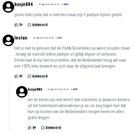
busje884
06 april 2025 om 18:52
+
8980
groen links pvda dat is niet een maar zijn 2 partijen bijeen geteld
3
+
Antwoord
lestan
06 april 2025 om 18:50
+
839
Het is niet te geloven dat de PvdA/Groenlinks op winst zouden staan
, terwijl de meeste linkse partijen of gelijk blijven of verliezen.
Verder kan ik mij niet voorstellen, dat de Nederlander terug wil naar
een 100% links bewind en zich naar de afgrond laat brengen.
9
+
Antwoord
busje884
06 april 2025 om 18:54
+
8980
als de kiezer jou niet kiest? dan importeer je gewoon kiezers
uit het buitenland nationaliseer je ze, en zeg tegen hun dat
hun op kosten van de Nederlanders mogen leven en alles
gratis krijgen.
8
+
Antwoord