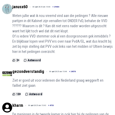
janusx60
06 april 2025 om 15:44
+
29404
Weten jullie wat ik nou vreemd vind aan die peilingen ? Alle nieuwe
partijen in dit Kabinet zijn vervallen tot ONDER FvD, behalve de VVD
?????? Waarom is dit ? Kan dit niet eens nader worden uitgezocht
want het lijkt toch wel dat dit niet klopt.
Of is iedere VVD stemmer ook al een doorgesnoven gek inmiddels ?
En blijkbaar lopen veel PVV'ers over naar PvdA/GL, wat dus kracht bij
zet bij mijn stelling dat PVV ook links van het midden is! Ultiem bewijs
hier in het peilingen overzicht.
3
+
Antwoord
gezondverstandig
06 april 2025 om 15:44
+
24570
Ziet er goed uit voor iedereen die Nederland graag weggeeft en
failliet ziet gaan.
18
+
Antwoord
kharm
06 april 2025 om 15:43
+
4753
De meningen in de tweede kamer in ook hier bij de peilingen van de