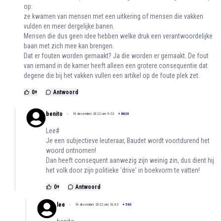
op:
ze kwamen van mensen met een uitkering of mensen die vakken
vulden en meer dergelijke banen.
Mensen die dus geen idee hebben welke druk een verantwoordelijke
baan met zich mee kan brengen.
Dat er fouten worden gemaakt? Ja die worden er gemaakt. De fout
van iemand in de kamer heeft alleen een grotere consequentie dat
degene die bij het vakken vullen een artikel op de foute plek zet.
0
+
Antwoord
benito
18 december 2022 om 9:23
+
8620
Lee#
Je een subjectieve leuteraar, Baudet wordt voortdurend het
woord ontnomen!
Dan heeft consequent aanwezig zijn weinig zin, dus dient hij
het volk door zijn politieke 'drive' in boekvorm te vatten!
0
+
Antwoord
lee
18 december 2022 om 18:03
+
543