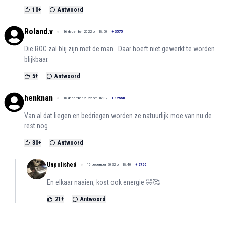
10
+
Antwoord
Roland.v
16 december 2022 om 18:50
+
3575
Die ROC zal blij zijn met de man . Daar hoeft niet gewerkt te worden
blijkbaar.
5
+
Antwoord
henknan
16 december 2022 om 18:32
+
12550
Van al dat liegen en bedriegen worden ze natuurlijk moe van nu de
rest nog
30
+
Antwoord
Unpolished
16 december 2022 om 18:40
+
2750
En elkaar naaien, kost ook energie 🤣🥰
21
+
Antwoord