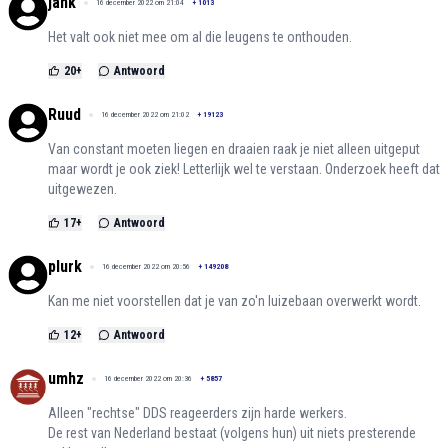
jank
16 december 2022 om 21:04
+
1013
Het valt ook niet mee om al die leugens te onthouden.
20
+
Antwoord
Ruud
16 december 2022 om 21:02
+
19123
Van constant moeten liegen en draaien raak je niet alleen uitgeput
maar wordt je ook ziek! Letterlijk wel te verstaan. Onderzoek heeft dat
uitgewezen.
17
+
Antwoord
plurk
16 december 2022 om 20:56
+
149208
Kan me niet voorstellen dat je van zo'n luizebaan overwerkt wordt.
12
+
Antwoord
umhz
16 december 2022 om 20:36
+
5857
Alleen "rechtse" DDS reageerders zijn harde werkers.
De rest van Nederland bestaat (volgens hun) uit niets presterende