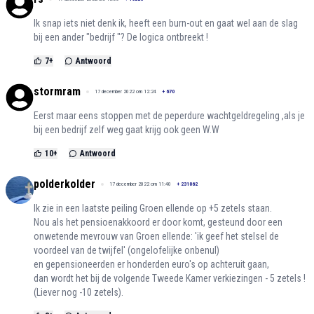
Ik snap iets niet denk ik, heeft een burn-out en gaat wel aan de slag
bij een ander "bedrijf "? De logica ontbreekt !
7
+
Antwoord
stormram
17 december 2022 om 12:24
+
670
Eerst maar eens stoppen met de peperdure wachtgeldregeling ,als je
bij een bedrijf zelf weg gaat krijg ook geen W.W
10
+
Antwoord
polderkolder
17 december 2022 om 11:40
+
231062
Ik zie in een laatste peiling Groen ellende op +5 zetels staan.
Nou als het pensioenakkoord er door komt, gesteund door een
onwetende mevrouw van Groen ellende: 'ik geef het stelsel de
voordeel van de twijfel' (ongelofelijke onbenul)
en gepensioneerden er honderden euro's op achteruit gaan,
dan wordt het bij de volgende Tweede Kamer verkiezingen - 5 zetels !
(Liever nog -10 zetels).