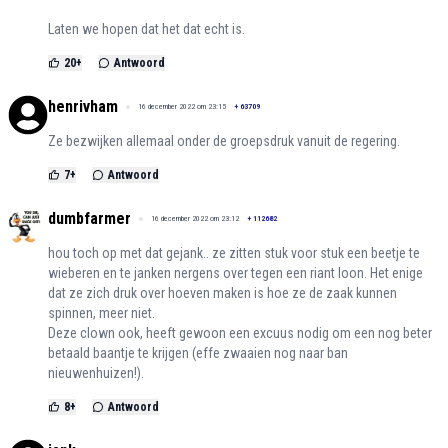
Laten we hopen dat het dat echt is.
20
+
Antwoord
henrivham
16 december 2022 om 23:15
+
63709
Ze bezwijken allemaal onder de groepsdruk vanuit de regering.
7
+
Antwoord
dumbfarmer
16 december 2022 om 23:12
+
112682
hou toch op met dat gejank.. ze zitten stuk voor stuk een beetje te
wieberen en te janken nergens over tegen een riant loon. Het enige
dat ze zich druk over hoeven maken is hoe ze de zaak kunnen
spinnen, meer niet.
Deze clown ook, heeft gewoon een excuus nodig om een nog beter
betaald baantje te krijgen (effe zwaaien nog naar ban
nieuwenhuizen!).
8
+
Antwoord