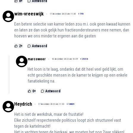
8
+
Antwoord
wim-vreeswijk
17 december 2022 om 11:34
+
795
Een betere selectie van kamer leden zou m.i. ook geen kwaad kunnen
en laten ze dan ook gelijk hun fractieondersteuners mee nemen, dan
hoeven we ons minder te ergeren aan die gasten
2
+
Antwoord
marcoweer
18 december 2022 om 10:49
+
25316
Het loon is te laag, ondanks dat dit heel veel geld lijkt, om
echt geschikte mensen in de kamer te krijgen op een enkele
fanatiekeling na.
0
+
Antwoord
Heydrich
17 december 2022 om 11:33
+
18809
Het is niet de werkdruk, maar de frustatie!
Elke zichzelf respecterende politicus loopt zich structureel vast
tegen de kartelmacht!
Het is vechten tegen de bierkaai, we moeten het nog 2jaar slikken!