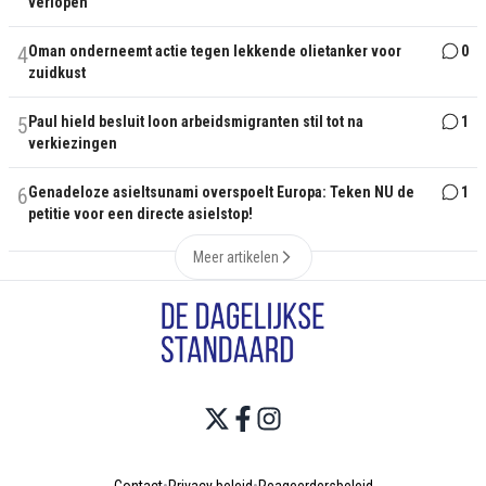
verlopen
4
Oman onderneemt actie tegen lekkende olietanker voor
0
zuidkust
5
Paul hield besluit loon arbeidsmigranten stil tot na
1
verkiezingen
6
Genadeloze asieltsunami overspoelt Europa: Teken NU de
1
petitie voor een directe asielstop!
Meer artikelen
Contact
•
Privacy beleid
•
Reageerdersbeleid