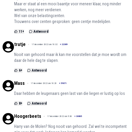
Maar er staat al een mooi baantje voor meneer klaar, nog minder
werken, nog meer verdienen.
Wel van onze belastingcenten.
Trouwens over centen gesproken: geen centje medelijden.
11
+
Antwoord
trutje
17 december 2022 om 10:32
+
22389
Nooit van gehoord maar ik kan me voorstellen dat je moe wordt om
daar de hele dag te slapen.
6
+
Antwoord
Mass
17 december 2022 om 10:20
+
59071
Daar hebben de leugenaars geen last van die liegen er lustig op los
8
+
Antwoord
Hoogerbeets
17 december 2022 om 9:36
+
30805
Harry van de Molen? Nog nooit van gehoord. Zal wel te incompetent