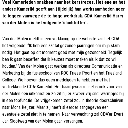
Veel Kamerleden snakken naar het kerstreces. Het ene na het
andere Kamerlid geeft aan (tijdelijk) hun werkzaamheden neer
te leggen vanwege de te hoge werkdruk. CDA-Kamerlid Harry
van der Molen is het volgende ‘slachtoffer’.
Van der Molen meldt in een verklaring op de website van het CDA
het volgende: “Ik heb een aantal gezonde jaarringen om mijn stam
nodig. Het gaat op dit moment goed met mijn gezondheid. Tegelijk
ben ik gaan beseffen dat ik keuzes moet maken als ik dat zo wil
houden.” Van der Molen gaat werken als directeur Communicatie en
Marketing bij de fusieschool van ROC Friese Poort en het Friesland
College. We hoeven dus geen medelijden te hebben met het
vertrekkende CDA-Kamerlid. Het baantjescarrousel is ook voor van
der Molen een uitkomst en zo zit hij er alweer vrij snel warmpjes bij
in een topfunctie. De vrijgekomen zetel zou in theorie doorschuiven
naar Mona Keijzer. Maar zij heeft al eerder aangegeven een
eventuele zetel niet in te nemen. Naar verwachting zal CDA’er Evert
Jan Slootweg van der Molen gaan vervangen.