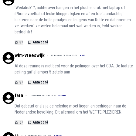
'Werkdruk' ?, achterover hangen in het pluche, druk met laptop of
iPhone voetbal of leuke filmpjes kijken en af en toe 'aandachtig'
luisteren naar de holle praatjes en leugens van Rutte en dat noemen
ze 'werken', ze weten helemaal niet wat werken is, ècht werken
bedoel ik !
3
+
Antwoord
wim-vreeswijk
17 december 2022 om 15:20
+
795
Al deze reuring is niet best voor de peilingen over het CDA. De laatste
peiling gaf al amper 5 zetels aan
3
+
Antwoord
farn
17 december 2022 om 14:35
+
16889
Dat gebeurt er als je de heledag moet liegen en bedriegen naar de
Nederlandse bevolking. Dit allemaal om het WEF TE PLEZIEREN.
5
+
Antwoord
rs
17 december 2022 om 13:08
+
16226