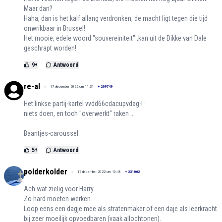
Maar dan?
Haha, dan is het kalf allang verdronken, de macht ligt tegen die tijd
onwrikbaar in Brussel!
Het mooie, edele woord "souvereiniteit" ,kan uit de Dikke van Dale
geschrapt worden!
9
+
Antwoord
re-al
17 december 2022 om 11:31
+
209749
Het linkse partij-kartel vvdd66cdacupvdag-l :
niets doen, en toch "overwerkt" raken ...
Baantjes-caroussel.
5
+
Antwoord
polderkolder
17 december 2022 om 10:48
+
231062
Ach wat zielig voor Harry.
Zo hard moeten werken.
Loop eens een dagje mee als stratenmaker of een daje als leerkracht
bij zeer moeilijk opvoedbaren (vaak allochtonen).