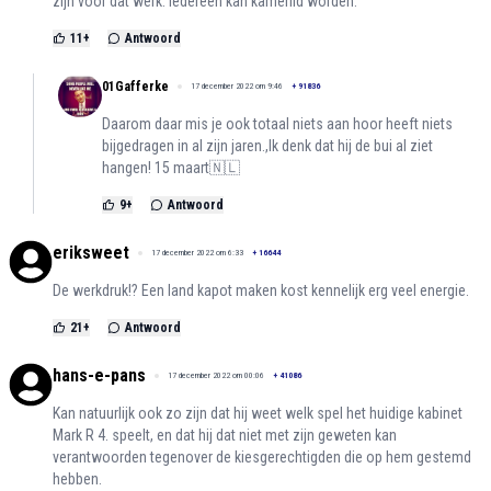
zijn voor dat werk. Iedereen kan kamerlid worden.
11
+
Antwoord
01Gafferke
17 december 2022 om 9:46
+
91836
Daarom daar mis je ook totaal niets aan hoor heeft niets
bijgedragen in al zijn jaren.,Ik denk dat hij de bui al ziet
hangen! 15 maart🇳🇱
9
+
Antwoord
eriksweet
17 december 2022 om 6:33
+
16644
De werkdruk!? Een land kapot maken kost kennelijk erg veel energie.
21
+
Antwoord
hans-e-pans
17 december 2022 om 00:06
+
41086
Kan natuurlijk ook zo zijn dat hij weet welk spel het huidige kabinet
Mark R 4. speelt, en dat hij dat niet met zijn geweten kan
verantwoorden tegenover de kiesgerechtigden die op hem gestemd
hebben.