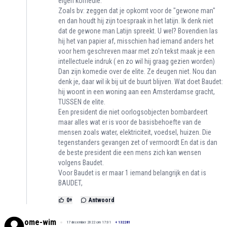
eigen komedie.
Zoals bv: zeggen dat je opkomt voor de "gewone man"
en dan houdt hij zijn toespraak in het latijn. Ik denk niet
dat de gewone man Latijn spreekt. U wel? Bovendien las
hij het van papier af, misschien had iemand anders het
voor hem geschreven maar met zo'n tekst maak je een
intellectuele indruk ( en zo wil hij graag gezien worden)
Dan zijn komedie over de elite. Ze deugen niet. Nou dan
denk je, daar wil ik bij uit de buurt blijven. Wat doet Baudet:
hij woont in een woning aan een Amsterdamse gracht,
TUSSEN de elite.
Een president die niet oorlogsobjecten bombardeert
maar alles wat er is voor de basisbehoefte van de
mensen zoals water, elektriciteit, voedsel, huizen. Die
tegenstanders gevangen zet of vermoordt En dat is dan
de beste president die een mens zich kan wensen
volgens Baudet.
Voor Baudet is er maar 1 iemand belangrijk en dat is
BAUDET,
0
+
Antwoord
ome-wim
17 december 2022 om 17:01
+
132281