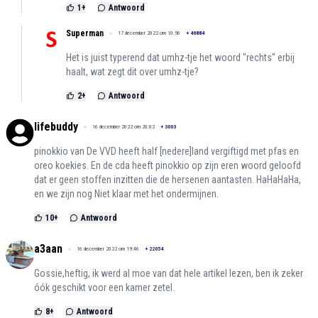
1
+
Antwoord
Superman
17 december 2022 om 10:56
+
46884
Het is juist typerend dat umhz-tje het woord "rechts" erbij
haalt, wat zegt dit over umhz-tje?
2
+
Antwoord
lifebuddy
16 december 2022 om 20:02
+
3003
pinokkio van De VVD heeft half [nedere]land vergiftigd met pfas en
oreo koekies. En de cda heeft pinokkio op zijn eren woord geloofd
dat er geen stoffen inzitten die de hersenen aantasten. HaHaHaHa,
en we zijn nog Niet klaar met het ondermijnen.
10
+
Antwoord
a3aan
16 december 2022 om 19:46
+
22054
Gossie,heftig, ik werd al moe van dat hele artikel lezen, ben ik zeker
óók geschikt voor een kamer zetel.
8
+
Antwoord