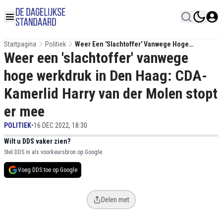
Startpagina
Politiek
Weer Een 'slachtoffer' Vanwege Hoge
Weer een 'slachtoffer' vanwege
Werkdruk In Den Haag: CDA-Kamerlid Harry Van
Der Molen Stopt Er Mee
hoge werkdruk in Den Haag: CDA-
Kamerlid Harry van der Molen stopt
er mee
POLITIEK
•
16 DEC 2022, 18:30
Wilt u DDS vaker zien?
Stel DDS in als voorkeursbron op Google.
Voeg DDS toe op Google
Delen met