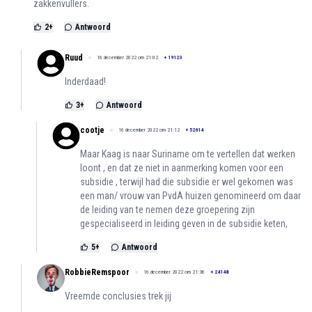
zakkenvullers.
2
+
Antwoord
Ruud
16 december 2022 om 21:02
+
19123
Inderdaad!
3
+
Antwoord
cootje
16 december 2022 om 21:12
+
52614
Maar Kaag is naar Suriname om te vertellen dat werken
loont , en dat ze niet in aanmerking komen voor een
subsidie , terwijl had die subsidie er wel gekomen was
een man/ vrouw van PvdA huizen genomineerd om daar
de leiding van te nemen deze groepering zijn
gespecialiseerd in leiding geven in de subsidie keten,
5
+
Antwoord
RobbieRemspoor
16 december 2022 om 21:36
+
24148
Vreemde conclusies trek jij