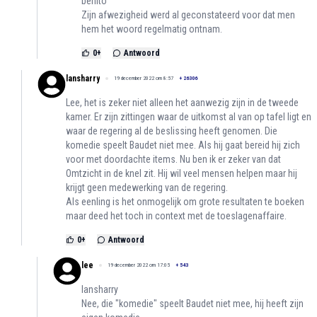
benito
Zijn afwezigheid werd al geconstateerd voor dat men
hem het woord regelmatig ontnam.
0
+
Antwoord
lansharry
19 december 2022 om 8:57
+
26306
Lee, het is zeker niet alleen het aanwezig zijn in de tweede
kamer. Er zijn zittingen waar de uitkomst al van op tafel ligt en
waar de regering al de beslissing heeft genomen. Die
komedie speelt Baudet niet mee. Als hij gaat bereid hij zich
voor met doordachte items. Nu ben ik er zeker van dat
Omtzicht in de knel zit. Hij wil veel mensen helpen maar hij
krijgt geen medewerking van de regering.
Als eenling is het onmogelijk om grote resultaten te boeken
maar deed het toch in context met de toeslagenaffaire.
0
+
Antwoord
lee
19 december 2022 om 17:05
+
543
lansharry
Nee, die "komedie" speelt Baudet niet mee, hij heeft zijn