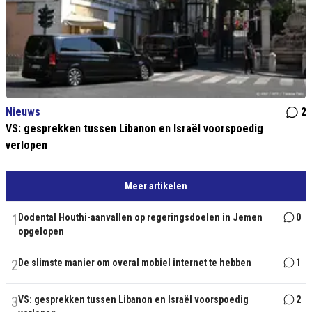
Nieuws
2
VS: gesprekken tussen Libanon en Israël voorspoedig
verlopen
Meer artikelen
1
Dodental Houthi-aanvallen op regeringsdoelen in Jemen
0
opgelopen
2
De slimste manier om overal mobiel internet te hebben
1
3
VS: gesprekken tussen Libanon en Israël voorspoedig
2