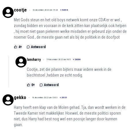
cootje
16 december 2022 om 19:24
+
52614
Met Gods steun en het old boys netwerk komt onze CDA’er er wel ,
zondag bidden en vooraan in de kerk zitten kan plaatselijk ook helpen
, hij moet niet gaan piekeren welke misdaden er gebeurd zijn onder de
noemer God , de meeste gaan net als bij de politiek in de doofpot
4
+
Antwoord
lansharry
19 december 2022 om 9:05
+
26306
Cootje, zet die pilaren bijters maar iedere week in de
biechtstoel ,hebben ze echt nodig.
0
+
Antwoord
gekko
16 december 2022 om 19:03
+
20131
Harry heeft een klap van de Molen gehad. Tja, dan wordt werken in de
Tweede Kamer niet makkelijker. Hoewel, de meeste politici sporen
niet, dus Harry had best nog wel een poosje langer door kunnen
gaan.