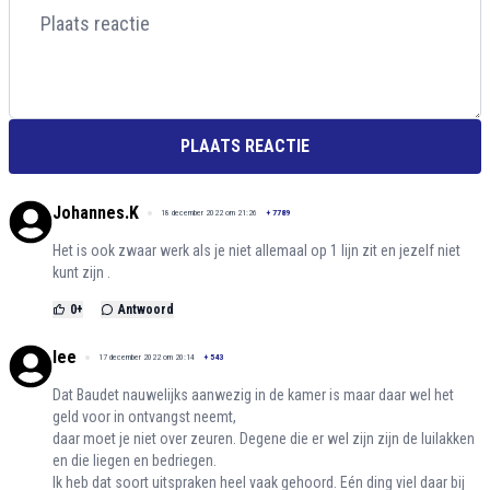
PLAATS REACTIE
Johannes.K
18 december 2022 om 21:26
+
7789
Het is ook zwaar werk als je niet allemaal op 1 lijn zit en jezelf niet
kunt zijn .
0
+
Antwoord
lee
17 december 2022 om 20:14
+
543
Dat Baudet nauwelijks aanwezig in de kamer is maar daar wel het
geld voor in ontvangst neemt,
daar moet je niet over zeuren. Degene die er wel zijn zijn de luilakken
en die liegen en bedriegen.
Ik heb dat soort uitspraken heel vaak gehoord. Eén ding viel daar bij