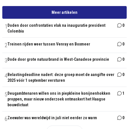
Meer artikelen
1
Doden door confrontaties vlak na inauguratie president
0
Colombia
2
Treinen rijden weer tussen Venray en Boxmeer
0
3
Dode door grote natuurbrand in West-Canadese provincie
0
4
Belastingdeadline nadert: deze groep moet de aangifte over
0
2025 vóór 1 september versturen
5
Deugambtenaren willen ons in piepkleine konijnenhokken
1
proppen, maar nieuw onderzoek ontmaskert het Haagse
bouwdictaat
6
Zeewater was wereldwijd in juli niet eerder zo warm
0