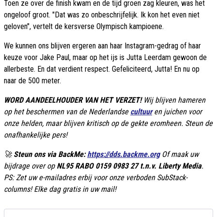
Toen ze over de finish kwam en de tijd groen zag kleuren, was het
ongeloof groot. "Dat was zo onbeschrijfelijk. Ik kon het even niet
geloven", vertelt de kersverse Olympisch kampioene.
We kunnen ons blijven ergeren aan haar Instagram-gedrag of haar
keuze voor Jake Paul, maar op het ijs is Jutta Leerdam gewoon de
allerbeste. En dat verdient respect. Gefeliciteerd, Jutta! En nu op
naar de 500 meter.
WORD AANDEELHOUDER VAN HET VERZET!
Wij blijven hameren
op het beschermen van de Nederlandse
cultuur
en juichen voor
onze helden, maar blijven kritisch op de gekte eromheen. Steun de
onafhankelijke pers!
🚀
Steun ons via BackMe:
https://dds.backme.org
Of maak uw
bijdrage over op
NL95 RABO 0159 0983 27 t.n.v. Liberty Media
.
PS: Zet uw e-mailadres erbij voor onze verboden SubStack-
columns! Elke dag gratis in uw mail!