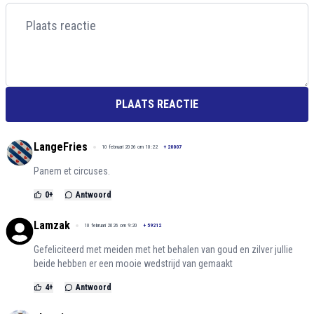
PLAATS REACTIE
LangeFries
10 februari 2026 om 10:22
+
20007
Panem et circuses.
0
+
Antwoord
Lamzak
10 februari 2026 om 9:20
+
59212
Gefeliciteerd met meiden met het behalen van goud en zilver jullie
beide hebben er een mooie wedstrijd van gemaakt
4
+
Antwoord