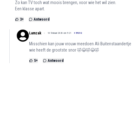
Zo kan TV toch wat moois brengen, voor wie het wil zien.
Een klasse apart.
3
+
Antwoord
Lamzak
10 februari 2026 om 9:21
+
59212
Misschien kan jouw vrouw meedoen Ali Buitenstaandertje
wie heeft de grootste snor 🤣😂🤣😂🤣
5
+
Antwoord