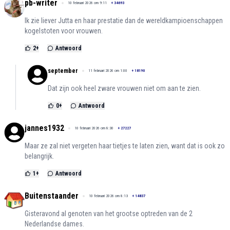
pb-writer
10 februari 2026 om 9:11
+
34693
Ik zie liever Jutta en haar prestatie dan de wereldkampioenschappen
kogelstoten voor vrouwen.
2
+
Antwoord
september
11 februari 2026 om 1:00
+
18190
Dat zijn ook heel zware vrouwen niet om aan te zien.
0
+
Antwoord
jannes1932
10 februari 2026 om 8:30
+
27227
Maar ze zal niet vergeten haar tietjes te laten zien, want dat is ook zo
belangrijk.
1
+
Antwoord
Buitenstaander
10 februari 2026 om 8:13
+
14837
Gisteravond al genoten van het grootse optreden van de 2
Nederlandse dames.