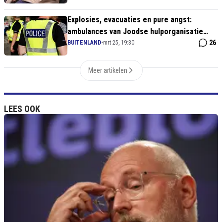
Explosies, evacuaties en pure angst:
ambulances van Joodse hulporganisatie
gaan in vlammen op
26
BUITENLAND
•
mrt 25, 19:30
Meer artikelen
LEES OOK