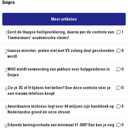
Dnipro
Meer artikelen
1
Eerst de Haagse heiligverklaring, daarna pas de controle van
1
Timmermans’ academische claims!
2
Iraanse minister: praten niet met VS zolang deal geschonden
0
wordt
3
WHO meldt verwoesting van pakhuis voor hulpgoederen in
0
Dnipro
4
Zie je 3G of H tijdens het bellen? Doe deze controle vóór je
0
een nieuwe telefoon koopt
5
Amerikaanse techreus legt voor 44 miljoen zijn handdoek op
4
Nederlandse grond én onze stroom
6
Erkende bevingsschade van minimaal €1.000? Dan kun je nog
0