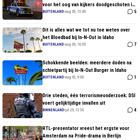
voor het oog van kijkers doodgeschoten in
Mexico
5
BUITENLAND
•
aug 05, 13:00
Dit is alles wat we tot nu toe weten over
het Bloedbad bij In-N-Out in Idaho
7
BUITENLAND
•
aug 03, 16:30
Schokkende beelden: meerdere doden na
schietpartij bij In-N-Out Burger in Idaho
1
BUITENLAND
•
aug 02, 9:00
Drie steden, één terrorismeonderzoek: DSI
voert gelijktijdige invallen uit
4
BINNENLAND
•
jul 29, 12:30
RTL-presentator vreest het ergste voor
Amsterdam na Pride-drama in Berlijn