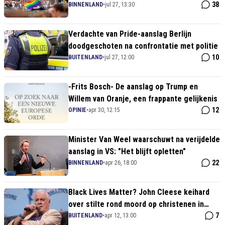
38
BINNENLAND
•
jul 27, 13:30
Verdachte van Pride-aanslag Berlijn
doodgeschoten na confrontatie met politie
10
BUITENLAND
•
jul 27, 12:00
-Frits Bosch- De aanslag op Trump en
Willem van Oranje, een frappante gelijkenis
12
OPINIE
•
apr 30, 12:15
Minister Van Weel waarschuwt na verijdelde
aanslag in VS: "Het blijft opletten"
22
BINNENLAND
•
apr 26, 18:00
Black Lives Matter? John Cleese keihard
over stilte rond moord op christenen in
Nigeria
7
BUITENLAND
•
apr 12, 13:00